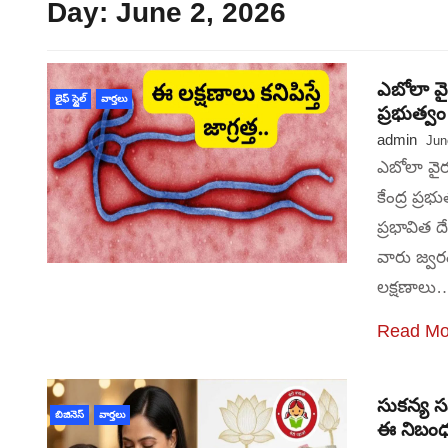
Day:
June 2, 2026
ఎబోలా వై
లైఫ్ స్టైల్
వార్తలు
ప్రభుత్వం
admin
Jun
ఎబోలా వైరస
కేంద్ర ప్ర
ప్రభావిత 
వారు జ్వర
లక్షణాలు
Read Mo
సుకన్య స
బిజినెస్
వార్తలు
ఈ నిబంధ