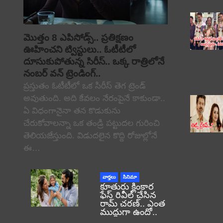
మొత్తం 8 ఎపిసోడ్స్.. ప్రతిక్షణం
ఊహించని ట్విస్టులు.. ఓటీటీలో
దూసుకుపోతున్న సిరీస్.. ఒక్క రాత్రిలోనే
నంబర్ వన్ ట్రెండింగ్..
ప్రస్తుతం ఓటీటీలో ఒక సిరీస్ తెగ ట్రెండ్
అవుతుంది. అది కేవలం నేరంపైనే కాకుండా..
ఏ విధంగానైనా తన కొడుకును
చేరుకోవాలన్నా ఒక తండ్రి పట్టుదల గురించి
తెలియజేస్తుంది. విడుదలైన కొద్ది రోజుల్లోనే
ఈ…
వార్తలు
సినిమా
కూతురు క్లింకార
ఫేస్ రివీల్ చేసిన
రామ్ చరణ్.. ఎంత
ముద్దుగా ఉందో..