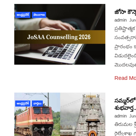
జోసా కౌన్స
ఆంధ్రప్రదేశ్
తెలంగాణ
admin
Jun
ప్రతిష్టాత
సంవత్సరాని
ప్రారంభం 
విడుదలైంది
మొదలవుతా
Read Mo
సమ్మర్‌ల
ఆంధ్రప్రదేశ్
వార్తలు
శుభవార్త.
admin
Jun
తిరుమల శ్ర
రైల్వేశాఖ 