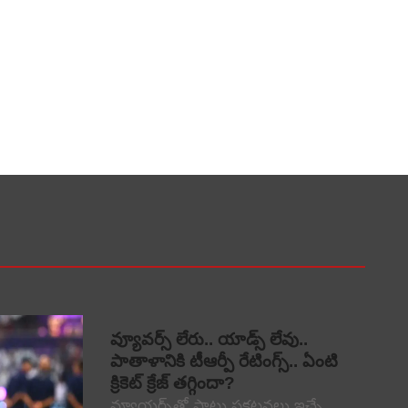
వ్యూవర్స్ లేరు.. యాడ్స్ లేవు..
పాతాళానికి టీఆర్పీ రేటింగ్స్.. ఏంటి
క్రికెట్ క్రేజ్ తగ్గిందా?
వ్యూయర్స్‌తో పాటు ప్రకటనలు ఇచ్చే