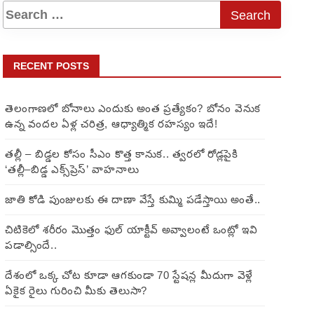
RECENT POSTS
తెలంగాణలో బోనాలు ఎందుకు అంత ప్రత్యేకం? బోనం వెనుక
ఉన్న వందల ఏళ్ల చరిత్ర, ఆధ్యాత్మిక రహస్యం ఇదే!
తల్లీ – బిడ్డల కోసం సీఎం కొత్త కానుక.. త్వరలో రోడ్లపైకి
‘తల్లీ–బిడ్డ ఎక్స్‌ప్రెస్’ వాహనాలు
జాతి కోడి పుంజులకు ఈ దాణా వేస్తే కుమ్మి పడేస్తాయి అంతే..
చిటికెలో శరీరం మొత్తం ఫుల్ యాక్టీవ్ అవ్వాలంటే ఒంట్లో ఇవి
పడాల్సిందే..
దేశంలో ఒక్క చోట కూడా ఆగకుండా 70 స్టేషన్ల మీదుగా వెళ్లే
ఏకైక రైలు గురించి మీకు తెలుసా?