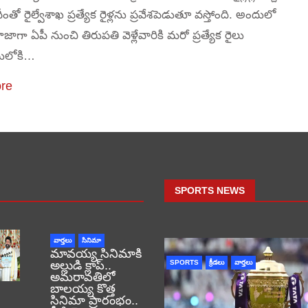
 దీంతో రైల్వేశాఖ ప్రత్యేక రైళ్లను ప్రవేశపెడుతూ వస్తోంది. అందులో
ాగా ఏపీ నుంచి తిరుపతి వెళ్లేవారికి మరో ప్రత్యేక రైలు
ులోకి…
re
SPORTS NEWS
వార్తలు
సినిమా
మావయ్య సినిమాకి
అల్లుడి క్లాప్..
SPORTS
క్రీడలు
వార్తలు
అమరావతిలో
బాలయ్య కొత్త
సినిమా ప్రారంభం..