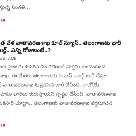
్తున్న సంగతి…
re
రత వేళ వాతావరణశాఖ కూల్ న్యూస్.. తెలంగాణకు భారీ
ర్ట్.. ఎన్ని రోజులంటే..?
e 2, 2026
ి ప్రజలకు ఉపశమనం కలిగించే వార్తను అందించింది
ఖ. ఈ మేరకు తెలంగాణకు రెయిన్ అలర్ట్ జారీ చేస్తూ
్ వాతావరణశాఖ ఓ ప్రకటన జారీ చేసింది. రాబోయే
పాటు వానలు కురుస్తాయని స్పష్టం చేసింది. వాతావరణశాఖ
ఒకసారి చూద్దాం. తెలంగాణకు వాతావరణశాఖ వర్షసూచన
re