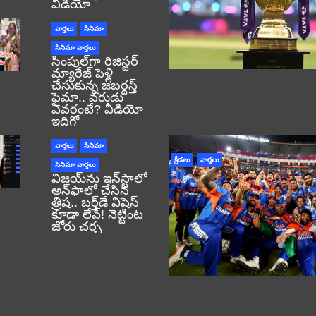
వీడియో
వార్తలు
సినిమా
సినిమా వార్తలు
సింపుల్‌గా రిజిస్టర్‌
మ్యారేజ్ పెళ్లి
చేసుకున్న జబర్దస్త్
ఫైమా.. వరుడు
ఎవరంటే? వీడియో
ఇదిగో
వార్తలు
సినిమా
క్రీడలు
వార్తలు
సినిమా వార్తలు
విజయ్‌ను ఇన్‌స్టాలో
అన్‌ఫాలో చేసిన
త్రిష.. బర్త్‌డే విషెస్
కూడా లేవ్! నెట్టింట
జోరు చర్చ