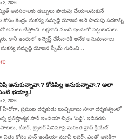
e 2, 2026
విష్యత్ అవసరాలకు డబ్బులు పొదుపు చేయాలనుకునే
రుల కోసం కేంద్రం సుకన్య సమృద్ది యోజన అనే పొదుపు పథకాన్ని
చో అమలు చేస్తోంది. లక్షలాది మంది ఇందులో పెట్టుబడులు
ారు. కానీ ఇందులో ఇన్వెస్ట్ చేసేవారికి అనేక అనుమానాలు
సుకన్య సమృద్ది యోజన స్కీమ్ గురించి…
re
షి అనుకున్నావా.? కోడిపిల్ల అనుకున్నావా.? అలా
 ఏంటి భయ్యా.!
e 2, 2026
 హీరోగా, ప్రముఖ దర్శకుడు బుచ్చిబాబు సానా దర్శకత్వంలో
న్న ప్రతిష్టాత్మక పాన్ ఇండియా చిత్రం ‘పెద్ది’. ఇదివరకు
పాటలు, టీజర్, ట్రైలర్ సినిమాపై మరింత హైప్ క్రియేట్
 చిత్రం కోసం పాన్ ఇండియా మూవీ లవర్స్ ఎంతో ఆసక్తిగా