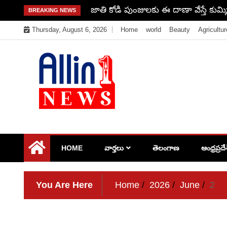
Skip
చిటికెలో శరీరం మొత్తం ఫుల్ యాక్టీవ్ అవ్
BREAKING NEWS
to
Thursday, August 6, 2026
Home
world
Beauty
Agricultur
content
Allin1news
HOME
వార్తలు
తెలంగాణ
ఆంధ్రప్రదే
You Are Here
Home
2026
June
2