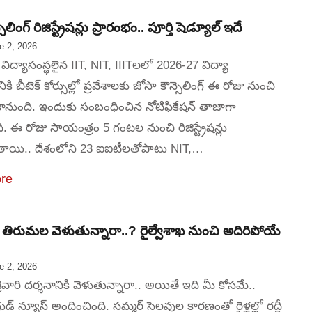
ెలింగ్‌ రిజిస్ట్రేషన్లు ప్రారంభం.. పూర్తి షెడ్యూల్ ఇదే
e 2, 2026
్మక విద్యాసంస్థలైన IIT, NIT, IIITలలో 2026-27 విద్యా
కి బీటెక్ కోర్సుల్లో ప్రవేశాలకు జోసా కౌన్సెలింగ్ ఈ రోజు నుంచి
కానుంది. ఇందుకు సంబంధించిన నోటిఫికేషన్ తాజాగా
. ఈ రోజు సాయంత్రం 5 గంటల నుంచి రిజిస్ట్రేషన్లు
యి.. దేశంలోని 23 ఐఐటీలతోపాటు NIT,…
re
ో తిరుమల వెళుతున్నారా..? రైల్వేశాఖ నుంచి అదిరిపోయే
.
e 2, 2026
ీవారి దర్శనానికి వెళుతున్నారా.. అయితే ఇది మీ కోసమే..
గుడ్ న్యూస్ అందించింది. సమ్మర్ సెలవుల కారణంతో రైళ్లల్లో రద్దీ