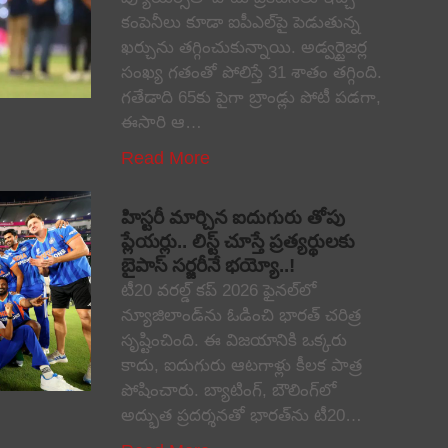
కంపెనీలు కూడా ఐపీఎల్‌పై పెడుతున్న
ఖర్చును తగ్గించుకున్నాయి. అడ్వర్టైజర్ల
సంఖ్య గతంతో పోలిస్తే 31 శాతం తగ్గింది.
గతేడాది 65కు పైగా బ్రాండ్లు పోటీ పడగా,
ఈసారి ఆ…
Read More
హిస్టరీ మార్చిన ఐదుగురు తోపు
ప్లేయర్లు.. లిస్ట్ చూస్తే ప్రత్యర్థులకు
బైపాస్ సర్జరీనే భయ్యో..!
టీ20 వరల్డ్ కప్ 2026 ఫైనల్‌లో
న్యూజిలాండ్‌ను ఓడించి భారత్ చరిత్ర
సృష్టించింది. ఈ విజయానికి ఒక్కరు
కాదు, ఐదుగురు ఆటగాళ్లు కీలక పాత్ర
పోషించారు. బ్యాటింగ్, బౌలింగ్‌లో
అద్భుత ప్రదర్శనతో భారత్‌ను టీ20…