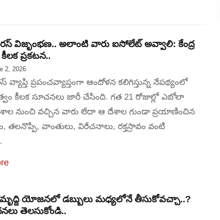
రస్ విజృంభణ.. అలాంటి వారు ఐసోలేట్ అవ్వాలి: కేంద్ర
 కీలక ప్రకటన..
e 2, 2026
్ వ్యాప్తి ప్రపంచవ్యాప్తంగా ఆందోళన కలిగిస్తున్న నేపథ్యంలో
భుత్వం కీలక సూచనలు జారీ చేసింది. గత 21 రోజుల్లో ఎబోలా
దేశాల నుంచి వచ్చిన వారు లేదా ఆ దేశాల గుండా ప్రయాణించిన
ం, తలనొప్పి, వాంతులు, విరేచనాలు, రక్తస్రావం వంటి
…
re
మృద్ది యోజనలో డబ్బులు మధ్యలోనే తీసుకోవచ్చా..?
నలు తెలసుకోండి..