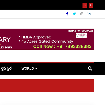
లైఫ్ స్టైల్
WORLD