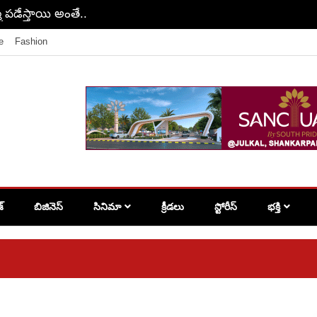
వాలంటే ఒంట్లో ఇవి పడాల్సిందే..
e
Fashion
శ్
బిజినెస్
సినిమా
క్రీడలు
స్టోరీస్
భక్తి