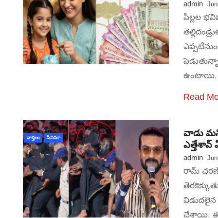
admin
Jun
పిల్లల భ
తల్లిదండ్
ఎప్పటినుం
పెడుతున్న
ఉంటాయి. 
Read Mo
వాడు మని
వార్తలు
సినిమా
ఎత్తేశావ్
admin
Jun
రామ్ చరణ్
తెరకెక్కుతు
విడుదలైన 
చేశాయి. ఈ