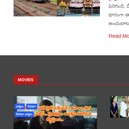
పెరిగింది.
భాగంగా తాజ
అందుబాట
Read Mo
MOVIES
వార్తలు
సినిమా
సినిమా వార్తలు