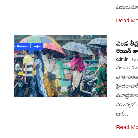
ఎదురుచూస
Read Mo
ఎండ తీవ్
తెలంగాణ
వార్తలు
రెయిన్ అల
admin
Jun
ఎండల నుంచ
వాతావరణశా
హైదరాబాద
మూడ్రోజుల
ఏమన్నదో 
జారీ…
Read Mo