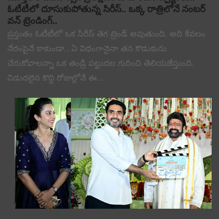
ఓటీటీలో దూసుకుపోతున్న సిరీస్.. ఒక్క రాత్రిలోనే నంబర్
వన్ ట్రెండింగ్..
ప్రస్తుతం ఓటీటీలో ఒక సిరీస్ తెగ ట్రెండ్ అవుతుంది. అది కేవలం
నేరంపైనే కాకుండా.. ఏ విధంగానైనా తన కొడుకును
చేరుకోవాలన్నా ఒక తండ్రి పట్టుదల గురించి తెలియజేస్తుంది.
విడుదలైన కొద్ది రోజుల్లోనే ఈ…