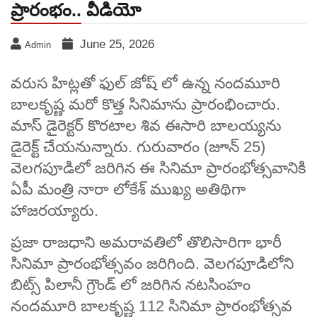
ప్రారంభం.. వీడియో
June 25, 2026
Admin
వరుస హిట్లతో ఫుల్ జోష్ లో ఉన్న నందమూరి
బాలకృష్ణ మరో కొత్త సినిమాను ప్రారంభించారు.
మాస్ డైరెక్టర్ కొరటాల శివ ఈసారి బాలయ్యను
డైరెక్ట్ చేయనున్నారు. గురువారం (జూన్ 25)
వెలగపూడిలో జరిగిన ఈ సినిమా ప్రారంభోత్సవానికి
ఏపీ మంత్రి నారా లోకేశ్ ముఖ్య అతిథిగా
హాజరయ్యారు.
ప్రజా రాజధాని అమరావతిలో తొలిసారిగా భారీ
సినిమా ప్రారంభోత్సవం జరిగింది. వెలగపూడిలోని
బిట్స్ పిలానీ గ్రౌండ్ లో జరిగిన నటసింహం
నందమూరి బాలకృష్ణ 112 సినిమా ప్రారంభోత్సవ