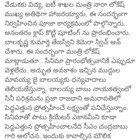
వేడుకకు విద్య, ఐటీ శాఖల మంత్రి నారా లోకేష్
ముఖ్య అతిథిగా హాజరయ్యారు. ఈ సందర్భంగా
నిర్వహించిన పూజా కార్యక్రమంలో పాల్గొన్నారు.
అనంతరం క్లాప్ కొట్టి షూటింగ్ ను ప్రారంభించారు.
బాలకృష్ణ కుమార్తె తేజస్విని కెమెరా స్విచ్ ఆన్
చేశారు. ఈ సందర్భంగా మంత్రి లోకేష్
మాట్లాడుతూ.. సినిమా ప్రారంభోత్సవానికి ఎప్పుడూ
వెళ్లలేదు. అద్భుత అవకాశం ఇచ్చిన ముద్దుల
మావయ్య జై బాలయ్యకు ధన్యవాదాలు
తెలియజేస్తున్నా. బాలయ్య బాబు నాయకత్వంలో
సినీ పరిశ్రమను ప్రజా రాజధాని అమరావతిలో
పెద్దఎత్తున ప్రోత్సహించే లక్ష్యంతో పనిచేస్తున్నాం.
సినిమాతో పాటు క్రియేటర్ ఎకానమీని కూడా
పెద్దఎత్తున ప్రోత్సహించాలనేది సీఎం చంద్రబాబు
గారి ఆలోచన. ఇందుకు కావాల్సిన మౌలిక