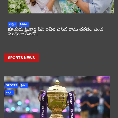
వార్తలు
సినిమా
కూతురు క్లింకార ఫేస్ రివీల్ చేసిన రామ్ చరణ్.. ఎంత
ముద్దుగా ఉందో..
SPORTS NEWS
SPORTS
క్రీడలు
వార్తలు