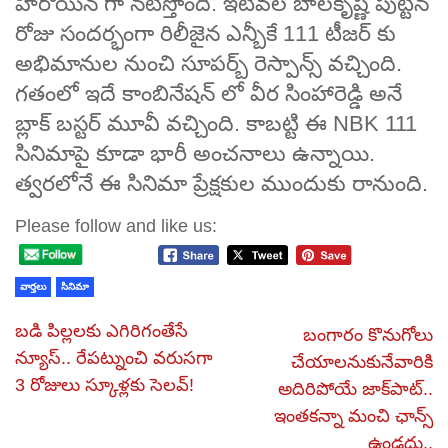
హీరోయిన్ గా నటిస్తోంది. ఇటీవల బాలకృష్ణ పుట్టిన
రోజు సందర్భంగా రిలీజైన ఎన్బీకే 111 టీజర్ కు
అభిమానుల నుంచి సూపర్బ్ రెస్పాన్స్ వచ్చింది.
గతంలో ఇదే కాంబినేషన్ లో వీర సింహారెడ్డి అనే
బ్లాక్ బస్టర్ మూవీ వచ్చింది. కాబట్టి ఈ NBK 111
సినిమాపై కూడా భారీ అంచనాలు ఉన్నాయి.
త్వరలోనే ఈ సినిమా ప్రేక్షకుల ముందుకు రానుంది.
Please follow and like us:
వార్తలు
సినిమా
బడి పిల్లలకు ఎగిరిగంతేసే
బంగారం కొనుగోలు
న్యూస్‌.. రేపట్నుంచి వరుసగా
చేయాలనుకునేవారికి
3 రోజులు స్కూళ్లకు సెలవ్‌!
అదిరిపోయే జాక్‌పాట్..
ఇంతకన్నా మంచి ఛాన్స్
ఉండదు..