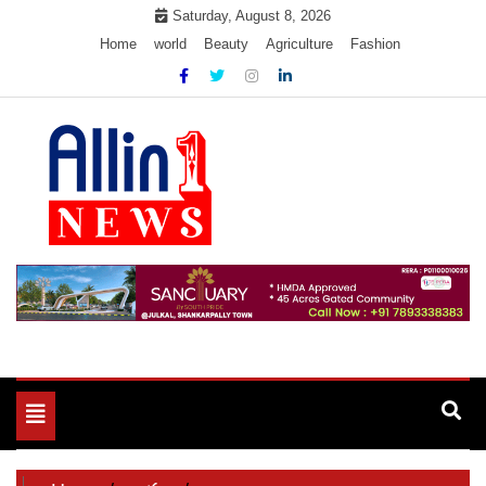
Skip
Saturday, August 8, 2026
to
Home
world
Beauty
Agriculture
Fashion
content
Allin1news
Toggle
navigation