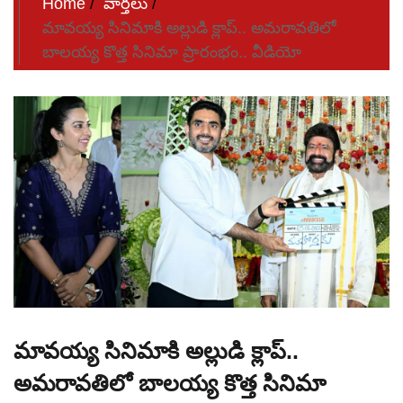
Home
వార్తలు
మావయ్య సినిమాకి అల్లుడి క్లాప్.. అమరావతిలో
బాలయ్య కొత్త సినిమా ప్రారంభం.. వీడియో
మావయ్య సినిమాకి అల్లుడి క్లాప్..
అమరావతిలో బాలయ్య కొత్త సినిమా