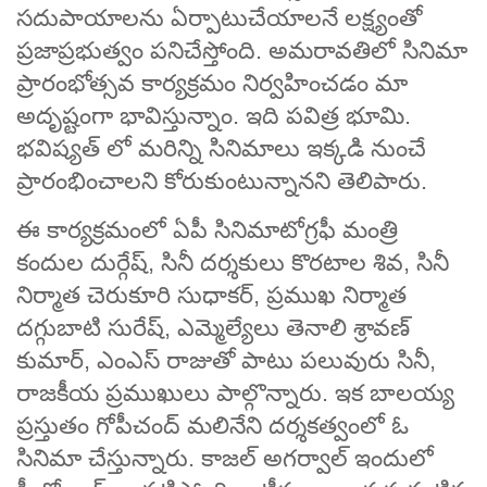
సదుపాయాలను ఏర్పాటుచేయాలనే లక్ష్యంతో
ప్రజాప్రభుత్వం పనిచేస్తోంది. అమరావతిలో సినిమా
ప్రారంభోత్సవ కార్యక్రమం నిర్వహించడం మా
అదృష్టంగా భావిస్తున్నాం. ఇది పవిత్ర భూమి.
భవిష్యత్ లో మరిన్ని సినిమాలు ఇక్కడి నుంచే
ప్రారంభించాలని కోరుకుంటున్నానని తెలిపారు.
ఈ కార్యక్రమంలో ఏపీ సినిమాటోగ్రఫీ మంత్రి
కందుల దుర్గేష్, సినీ దర్శకులు కొరటాల శివ, సినీ
నిర్మాత చెరుకూరి సుధాకర్, ప్రముఖ నిర్మాత
దగ్గుబాటి సురేష్, ఎమ్మెల్యేలు తెనాలి శ్రావణ్
కుమార్, ఎంఎస్ రాజుతో పాటు పలువురు సినీ,
రాజకీయ ప్రముఖులు పాల్గొన్నారు. ఇక బాలయ్య
ప్రస్తుతం గోపీచంద్ మలినేని దర్శకత్వంలో ఓ
సినిమా చేస్తున్నారు. కాజల్ అగర్వాల్ ఇందులో