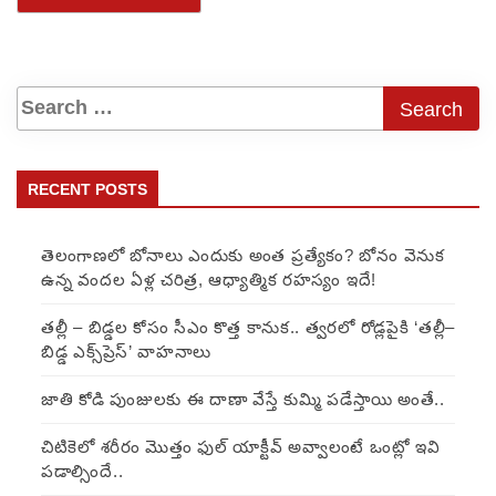
RECENT POSTS
తెలంగాణలో బోనాలు ఎందుకు అంత ప్రత్యేకం? బోనం వెనుక
ఉన్న వందల ఏళ్ల చరిత్ర, ఆధ్యాత్మిక రహస్యం ఇదే!
తల్లీ – బిడ్డల కోసం సీఎం కొత్త కానుక.. త్వరలో రోడ్లపైకి ‘తల్లీ–
బిడ్డ ఎక్స్‌ప్రెస్’ వాహనాలు
జాతి కోడి పుంజులకు ఈ దాణా వేస్తే కుమ్మి పడేస్తాయి అంతే..
చిటికెలో శరీరం మొత్తం ఫుల్ యాక్టీవ్ అవ్వాలంటే ఒంట్లో ఇవి
పడాల్సిందే..