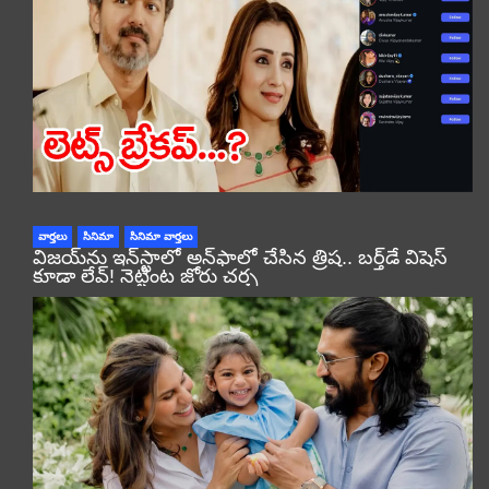
వార్తలు
సినిమా
సినిమా వార్తలు
విజయ్‌ను ఇన్‌స్టాలో అన్‌ఫాలో చేసిన త్రిష.. బర్త్‌డే విషెస్
కూడా లేవ్! నెట్టింట జోరు చర్చ