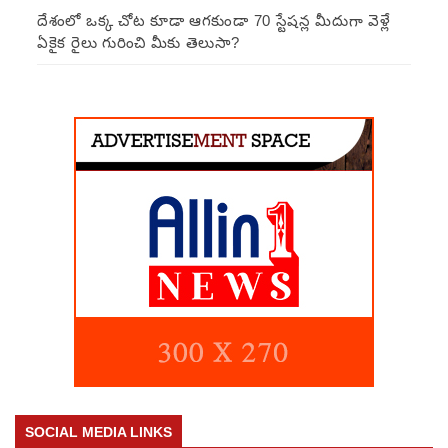
దేశంలో ఒక్క చోట కూడా ఆగకుండా 70 స్టేషన్ల మీదుగా వెళ్లే
ఏకైక రైలు గురించి మీకు తెలుసా?
SOCIAL MEDIA LINKS