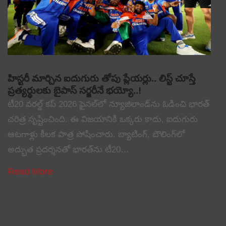
హిస్టరీ మార్చిన ఐదుగురు తోపు ప్లేయర్లు.. లిస్ట్ చూస్తే
ప్రత్యర్థులకు బైపాస్ సర్జరీనే భయ్యో..!
టీ20 వరల్డ్ కప్ 2026 ఫైనల్‌లో న్యూజిలాండ్‌ను ఓడించి భారత్
చరిత్ర సృష్టించింది. ఈ విజయానికి ఒక్కరు కాదు, ఐదుగురు
ఆటగాళ్లు కీలక పాత్ర పోషించారు. బ్యాటింగ్, బౌలింగ్‌లో
అద్భుత ప్రదర్శనతో భారత్‌ను టీ20…
Read More