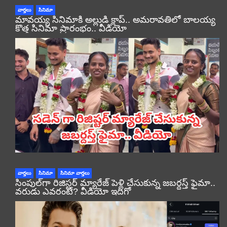
వార్తలు
సినిమా
మావయ్య సినిమాకి అల్లుడి క్లాప్.. అమరావతిలో బాలయ్య
కొత్త సినిమా ప్రారంభం.. వీడియో
వార్తలు
సినిమా
సినిమా వార్తలు
సింపుల్‌గా రిజిస్టర్‌ మ్యారేజ్ పెళ్లి చేసుకున్న జబర్దస్త్ ఫైమా..
వరుడు ఎవరంటే? వీడియో ఇదిగో