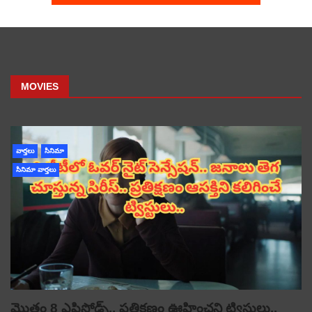
MOVIES
వార్తలు
సినిమా
సినిమా వార్తలు
మొత్తం 8 ఎపిసోడ్స్.. ప్రతిక్షణం ఊహించని ట్విస్టులు..