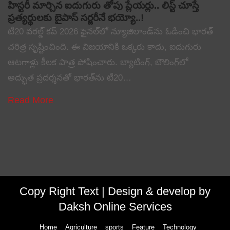
హిస్టరీ మార్చిన ఐదుగురు తోపు ప్లేయర్లు.. లిస్ట్ చూస్తే
ప్రత్యర్థులకు బైపాస్ సర్జరీనే భయ్యో..!
టీ20 వరల్డ్ కప్ 2026 ఫైనల్‌లో న్యూజిలాండ్‌ను ఓడించి భారత్
చరిత్ర సృష్టించింది. ఈ విజయానికి ఒక్కరు కాదు, ఐదుగురు
ఆటగాళ్లు కీలక పాత్ర పోషించారు. బ్యాటింగ్, బౌలింగ్‌లో
అద్భుత ప్రదర్శనతో భారత్‌ను టీ20…
Read More
Copy Right Text |
Design & develop by
Daksh Online Services
Home
Agriculture
sports
Feature
Technology