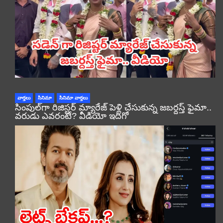
వార్తలు
సినిమా
సినిమా వార్తలు
సింపుల్‌గా రిజిస్టర్‌ మ్యారేజ్ పెళ్లి చేసుకున్న జబర్దస్త్ ఫైమా..
వరుడు ఎవరంటే? వీడియో ఇదిగో