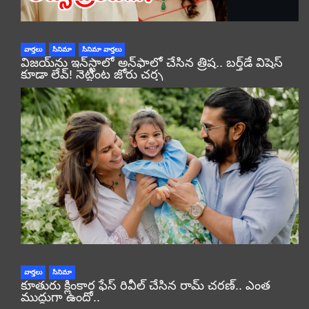
వార్తలు
సినిమా
సినిమా వార్తలు
విజయ్‌ను ఇన్‌స్టాలో అన్‌ఫాలో చేసిన త్రిష.. బర్త్‌డే విషెస్
కూడా లేవ్! నెట్టింట జోరు చర్చ
వార్తలు
సినిమా
కూతురు క్లింకార ఫేస్ రివీల్ చేసిన రామ్ చరణ్.. ఎంత
ముద్దుగా ఉందో..