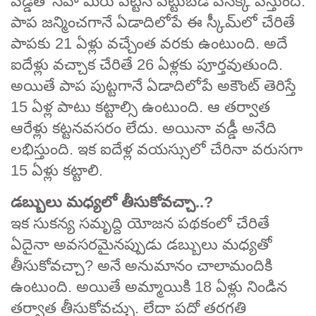
వడ్డీతో సహా మీరు పెట్టిన పెట్టుబడి వెనక్కి వస్తుంది.
పాప జన్మించగానే ఏడాదిలోపే ఈ స్కీమ్‌లో చేరితే
పాపకు 21 ఏళ్లు వచ్చేంత వరకు ఉంటుంది. అదే
ఐదేళ్లు వచ్చాక చేరితే 26 ఏళ్లకు పూర్తవుతుంది.
అయితే పాప పుట్టగానే ఏడాదిలోపే అకౌంట్ తెరిస్తే
15 ఏళ్ల పాటు కట్టాల్సి ఉంటుంది. ఆ తర్వాత
ఆరేళ్లు కట్టనవసరం లేదు. అయినా వడ్డీ అనేది
లభిస్తుంది. ఇక ఐదేళ్ల వయస్సులో చేరినా వరుసగా
15 ఏళ్లు కట్టాలి.
డబ్బులు మధ్యలో తీసుకోవచ్చా..?
ఇక సుకన్య సమృద్ది యోజన పథకంలో చేరితే
ఏదైనా అవసరమైనప్పుడు డబ్బులు మధ్యతో
తీసుకోవచ్చా? అనే అనుమానం చాలామందికి
ఉంటుంది. అయితే అమ్మాయికి 18 ఏళ్లు నిండిన
తర్వాత తీసుకోవచ్చు. లేదా పదో తరగతి