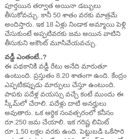
పూర్తయిన తర్వాత అయినా డబ్బులు
తీసుకోవచ్చు. కానీ 50 శాతం వరకు మాత్రమే
అందిస్తారు. ఇక 18 ఏళ్లు నిండాక అమ్మాయి పెళ్లి
చేసుకుంటే అప్పటివరకు జమ అయిన వాటిని
తీసుకుని అకౌంట్ మూసివేయవచ్చు.
వడ్డీ ఎంతంటే..?
ఈ పథకానికి వడ్డీ రేటు అనేది మారుతూ
ఉంటుంది. ప్రస్తుతం 8.20 శాతంగా ఉంది. కేంద్రం
ఎప్పటికప్పుడు మార్పులు చేస్తూ ఉంటుంది.
పాపకు పదేళ్ల వయస్సు వచ్చే కంటే ముందు ఈ
స్కీమ్‌లో చేరాలి. పదేళ్లు దాటి అనర్హులు
అవుతారు. ఒక ఆర్ధిక సంవత్సరంలో కనీసం
రూ.250 జమ చేయాలి. ఇక గరిష్ట లిమిట్
రూ.1.50 లక్షల వరకు ఉంది. పెట్టుబడి ఒకేసారి