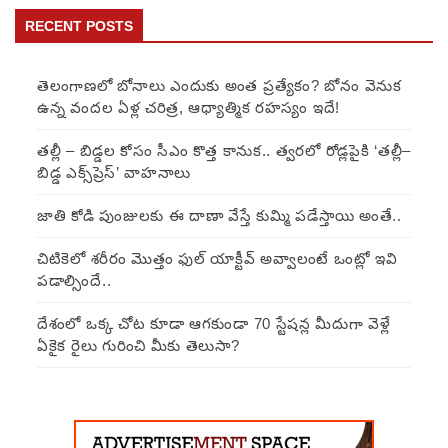
RECENT POSTS
తెలంగాణలో బోనాలు ఎందుకు అంత ప్రత్యేకం? బోనం వెనుక
ఉన్న వందల ఏళ్ల చరిత్ర, ఆధ్యాత్మిక రహస్యం ఇదే!
తల్లీ – బిడ్డల కోసం సీఎం కొత్త కానుక.. త్వరలో రోడ్లపైకి ‘తల్లీ–
బిడ్డ ఎక్స్‌ప్రెస్’ వాహనాలు
జాతి కోడి పుంజులకు ఈ దాణా వేస్తే కుమ్మి పడేస్తాయి అంతే..
చిటికెలో శరీరం మొత్తం ఫుల్ యాక్టీవ్ అవ్వాలంటే ఒంట్లో ఇవి
పడాల్సిందే..
దేశంలో ఒక్క చోట కూడా ఆగకుండా 70 స్టేషన్ల మీదుగా వెళ్లే
ఏకైక రైలు గురించి మీకు తెలుసా?