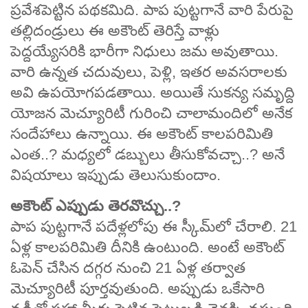
ప్రవేశపెట్టిన పథకమిది. పాప పుట్టగానే వారి పేరుపై
తల్లిదండ్రులు ఈ అకౌంట్ తెరిస్తే వాళ్లు
పెద్దయ్యేసరికి భారీగా నిధులు జమ అవుతాయి.
వారి ఉన్నత చదువులు, పెళ్లి, ఇతర అవసరాలకు
అవి ఉపయోగపడతాయి. అయితే సుకన్య సమృద్ది
యోజన మెచ్యూరిటీ గురించి చాలామందిలో అనేక
సందేహాలు ఉన్నాయి. ఈ అకౌంట్ కాలపరిమితి
ఎంత..? మధ్యలో డబ్బులు తీసుకోవచ్చా..? అనే
విషయాలు ఇప్పుడు తెలుసుకుందాం.
అకౌంట్ ఎప్పుడు తెరవొచ్చు..?
పాప పుట్టగానే పదేళ్లలోపు ఈ స్కీమ్‌లో చేరాలి. 21
ఏళ్ల కాలపరిమితి దీనికి ఉంటుంది. అంటే అకౌంట్
ఓపెన్ చేసిన దగ్గర నుంచి 21 ఏళ్ల తర్వాత
మెచ్యూరిటీ పూర్తవుతుంది. అప్పుడు ఒకేసారి