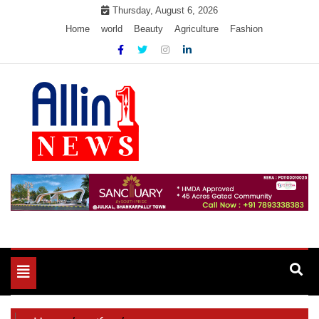
Skip
Thursday, August 6, 2026
to
Home
world
Beauty
Agriculture
Fashion
content
Allin1news
Toggle
navigation