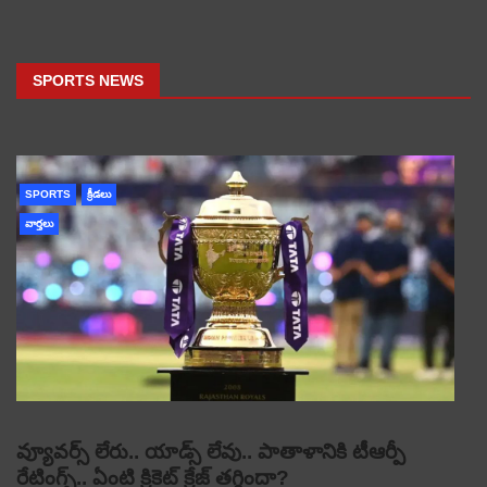
SPORTS NEWS
SPORTS
క్రీడలు
వార్తలు
వ్యూవర్స్ లేరు.. యాడ్స్ లేవు.. పాతాళానికి టీఆర్పీ
రేటింగ్స్.. ఏంటి క్రికెట్ క్రేజ్ తగ్గిందా?