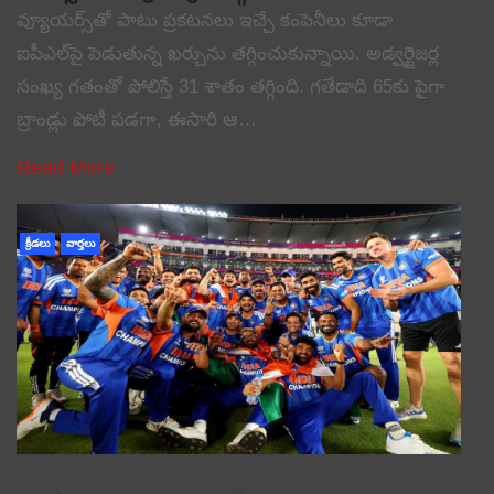
వ్యూయర్స్‌తో పాటు ప్రకటనలు ఇచ్చే కంపెనీలు కూడా
ఐపీఎల్‌పై పెడుతున్న ఖర్చును తగ్గించుకున్నాయి. అడ్వర్టైజర్ల
సంఖ్య గతంతో పోలిస్తే 31 శాతం తగ్గింది. గతేడాది 65కు పైగా
బ్రాండ్లు పోటీ పడగా, ఈసారి ఆ…
Read More
క్రీడలు
వార్తలు