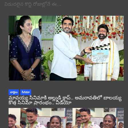
విడుదలైన కొద్ది రోజుల్లోనే ఈ…
వార్తలు
సినిమా
మావయ్య సినిమాకి అల్లుడి క్లాప్.. అమరావతిలో బాలయ్య
కొత్త సినిమా ప్రారంభం.. వీడియో