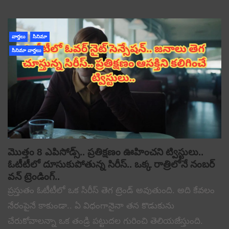
వార్తలు
సినిమా
సినిమా వార్తలు
మొత్తం 8 ఎపిసోడ్స్.. ప్రతిక్షణం ఊహించని ట్విస్టులు..
ఓటీటీలో దూసుకుపోతున్న సిరీస్.. ఒక్క రాత్రిలోనే నంబర్
వన్ ట్రెండింగ్..
ప్రస్తుతం ఓటీటీలో ఒక సిరీస్ తెగ ట్రెండ్ అవుతుంది. అది కేవలం
నేరంపైనే కాకుండా.. ఏ విధంగానైనా తన కొడుకును
చేరుకోవాలన్నా ఒక తండ్రి పట్టుదల గురించి తెలియజేస్తుంది.