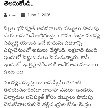
తెలసుకోండి..
June 2, 2026
Admin
పిల్లల భవిష్యత్ అవసరాలకు డబ్బులు పొదుపు
చేయాలనుకునే తల్లిదండ్రుల కోసం కేంద్రం సుకన్య
సమృద్ది యోజన అనే పొదుపు పథకాన్ని
ఎప్పటినుంచో అమలు చేస్తోంది. లక్షలాది మంది
ఇందులో పెట్టుబడులు పెడుతున్నారు. కానీ
ఇందులో ఇన్వెస్ట్ చేసేవారికి అనేక అనుమానాలు
ఉంటాయి.
సుకన్య సమృద్ది యోజన స్కీమ్ గురించి
తెలియనివారంటూ దాదాపు ఎవరూ ఉండరు.
చిన్నారుల భవిష్యత్ కోసం డబ్బులు పొదుపు
చేసుకోవాలనుకునే తల్లిదండ్రుల కోసం కేంద్రం