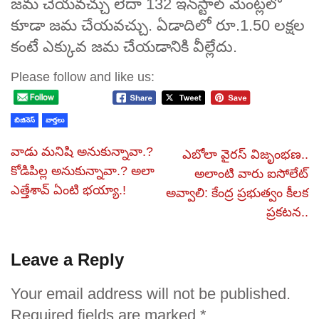
జమ చేయవచ్చు లేదా 132 ఇన్‌స్టాల్‌ మెంట్లలో
కూడా జమ చేయవచ్చు. ఏడాదిలో రూ.1.50 లక్షల
కంటే ఎక్కువ జమ చేయడానికి వీల్లేదు.
Please follow and like us:
బిజినెస్
వార్తలు
వాడు మనిషి అనుకున్నావా.?
ఎబోలా వైరస్ విజృంభణ..
కోడిపిల్ల అనుకున్నావా.? అలా
అలాంటి వారు ఐసోలేట్
ఎత్తేశావ్ ఏంటి భయ్యా.!
అవ్వాలి: కేంద్ర ప్రభుత్వం కీలక
ప్రకటన..
Leave a Reply
Your email address will not be published.
Required fields are marked
*