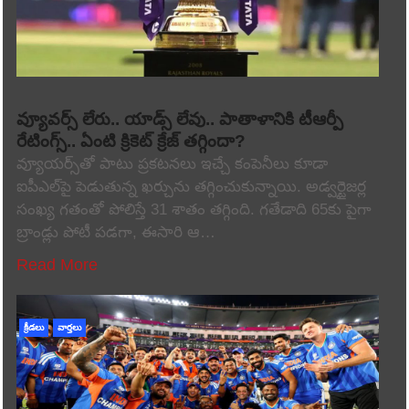
వ్యూవర్స్ లేరు.. యాడ్స్ లేవు.. పాతాళానికి టీఆర్పీ
రేటింగ్స్.. ఏంటి క్రికెట్ క్రేజ్ తగ్గిందా?
వ్యూయర్స్‌తో పాటు ప్రకటనలు ఇచ్చే కంపెనీలు కూడా
ఐపీఎల్‌పై పెడుతున్న ఖర్చును తగ్గించుకున్నాయి. అడ్వర్టైజర్ల
సంఖ్య గతంతో పోలిస్తే 31 శాతం తగ్గింది. గతేడాది 65కు పైగా
బ్రాండ్లు పోటీ పడగా, ఈసారి ఆ…
Read More
క్రీడలు
వార్తలు