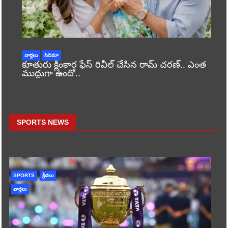
వార్తలు
సినిమా
కూతురు క్లింకార ఫేస్ రివీల్ చేసిన రామ్ చరణ్.. ఎంత
ముద్దుగా ఉందో..
SPORTS NEWS
SPORTS
క్రీడలు
వార్తలు