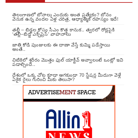
తెలంగాణలో బోనాలు ఎందుకు అంత ప్రత్యేకం? బోనం
వెనుక ఉన్న వందల ఏళ్ల చరిత్ర, ఆధ్యాత్మిక రహస్యం ఇదే!
తల్లీ – బిడ్డల కోసం సీఎం కొత్త కానుక.. త్వరలో రోడ్లపైకి
‘తల్లీ–బిడ్డ ఎక్స్‌ప్రెస్’ వాహనాలు
జాతి కోడి పుంజులకు ఈ దాణా వేస్తే కుమ్మి పడేస్తాయి
అంతే..
చిటికెలో శరీరం మొత్తం ఫుల్ యాక్టీవ్ అవ్వాలంటే ఒంట్లో ఇవి
పడాల్సిందే..
దేశంలో ఒక్క చోట కూడా ఆగకుండా 70 స్టేషన్ల మీదుగా వెళ్లే
ఏకైక రైలు గురించి మీకు తెలుసా?