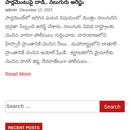
పార్లమెంటుపై దాడి.. నలుగురు అరెస్టు
admin
December 13, 2023
పార్లమెంట్‌‌లో జరిగిన ఘటన విషయంలో మొత్తం నలుగురిని
భద్రతా సిబ్బంది అరెస్ట్ చేశారు. నలుగురు వివిధ రాష్ట్రాలకు
చెందిన వారిగా పోలీసులు గుర్తించారు. హరియాణలోని
హిస్సార్ ప్రాంతానికి చెందిన నీలం.. మహారాష్ట్రలోని లాతూర్
ప్రాంతానికి చెందిన అమోల్ షిండే.. కర్ణాటకలోని మైసూర్‌కు
చెందిన సాగర్ శర్మ, దేవరాజ్‌లుగా పోలీసులు…
Read More
RECENT POSTS