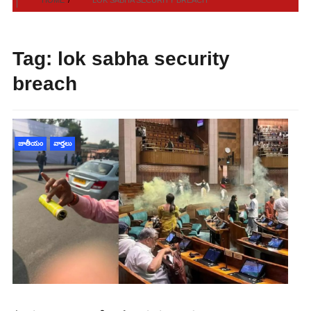
Tag:
lok sabha security
breach
జాతీయం
వార్తలు