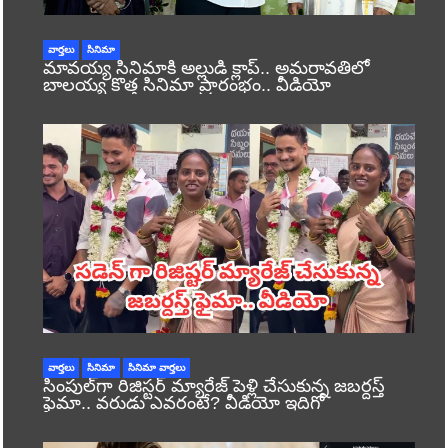
వార్తలు
సినిమా
మావయ్య సినిమాకి అల్లుడి క్లాప్.. అమరావతిలో
బాలయ్య కొత్త సినిమా ప్రారంభం.. వీడియో
వార్తలు
సినిమా
సినిమా వార్తలు
సింపుల్‌గా రిజిస్టర్‌ మ్యారేజ్ పెళ్లి చేసుకున్న జబర్దస్త్
ఫైమా.. వరుడు ఎవరంటే? వీడియో ఇదిగో