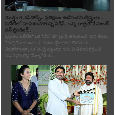
మొత్తం 8 ఎపిసోడ్స్.. ప్రతిక్షణం ఊహించని ట్విస్టులు..
ఓటీటీలో దూసుకుపోతున్న సిరీస్.. ఒక్క రాత్రిలోనే నంబర్
వన్ ట్రెండింగ్..
ప్రస్తుతం ఓటీటీలో ఒక సిరీస్ తెగ ట్రెండ్ అవుతుంది. అది కేవలం
నేరంపైనే కాకుండా.. ఏ విధంగానైనా తన కొడుకును
చేరుకోవాలన్నా ఒక తండ్రి పట్టుదల గురించి తెలియజేస్తుంది.
విడుదలైన కొద్ది రోజుల్లోనే ఈ…