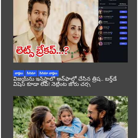
వార్తలు
సినిమా
సినిమా వార్తలు
విజయ్‌ను ఇన్‌స్టాలో అన్‌ఫాలో చేసిన త్రిష.. బర్త్‌డే
విషెస్ కూడా లేవ్! నెట్టింట జోరు చర్చ