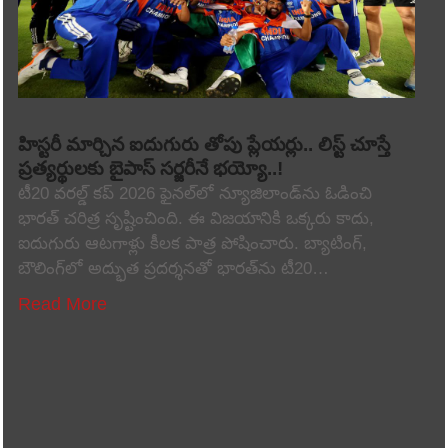
హిస్టరీ మార్చిన ఐదుగురు తోపు ప్లేయర్లు.. లిస్ట్ చూస్తే
ప్రత్యర్థులకు బైపాస్ సర్జరీనే భయ్యో..!
టీ20 వరల్డ్ కప్ 2026 ఫైనల్‌లో న్యూజిలాండ్‌ను ఓడించి
భారత్ చరిత్ర సృష్టించింది. ఈ విజయానికి ఒక్కరు కాదు,
ఐదుగురు ఆటగాళ్లు కీలక పాత్ర పోషించారు. బ్యాటింగ్,
బౌలింగ్‌లో అద్భుత ప్రదర్శనతో భారత్‌ను టీ20…
Read More