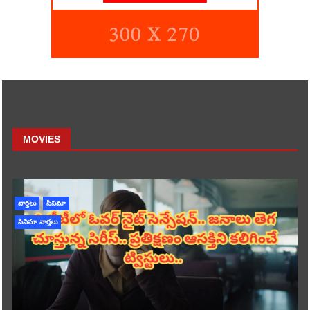
MOVIES
వార్తలు
సినిమా
సినిమా వార్తలు