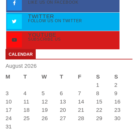
LIKE US ON FACEBOOK
TWITTER
FOLLOW US ON TWITTER
YOUTUBE
SUBSCRIBE US
CALENDAR
August 2026
M
T
W
T
F
S
S
1
2
3
4
5
6
7
8
9
10
11
12
13
14
15
16
17
18
19
20
21
22
23
24
25
26
27
28
29
30
31