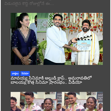
విడుదలైన కొద్ది రోజుల్లోనే ఈ…
వార్తలు
సినిమా
మావయ్య సినిమాకి అల్లుడి క్లాప్.. అమరావతిలో
బాలయ్య కొత్త సినిమా ప్రారంభం.. వీడియో