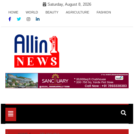
Skip
Saturday, August 8, 2026
to
HOME
WORLD
BEAUTY
AGRICULTURE
FASHION
content
Allin1news
Toggle
navigation
HOME
TELANGANA