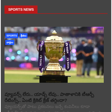
SPORTS NEWS
SPORTS
క్రీడలు
వార్తలు
వ్యూవర్స్ లేరు.. యాడ్స్ లేవు.. పాతాళానికి టీఆర్పీ
రేటింగ్స్.. ఏంటి క్రికెట్ క్రేజ్ తగ్గిందా?
వ్యూయర్స్‌తో పాటు ప్రకటనలు ఇచ్చే కంపెనీలు కూడా