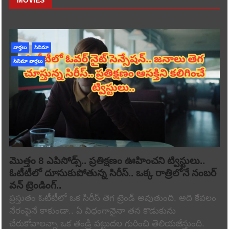
వార్తలు
సినిమా
సినిమా వార్తలు
మొత్తం 8 ఎపిసోడ్స్.. ప్రతిక్షణం ఊహించని ట్విస్టులు..
ఓటీటీలో దూసుకుపోతున్న సిరీస్.. ఒక్క రాత్రిలోనే నంబర్
వన్ ట్రెండింగ్..
ప్రస్తుతం ఓటీటీలో ఒక సిరీస్ తెగ ట్రెండ్ అవుతుంది. అది కేవలం
నేరంపైనే కాకుండా.. ఏ విధంగానైనా తన కొడుకును
చేరుకోవాలన్నా ఒక తండ్రి పట్టుదల గురించి తెలియజేస్తుంది.