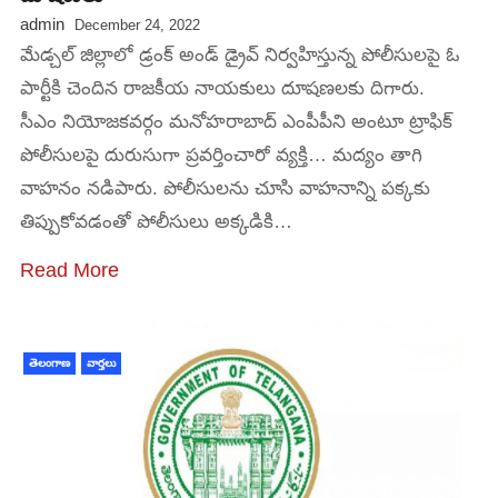
admin
December 24, 2022
మేడ్చల్ జిల్లాలో డ్రంక్ అండ్ డ్రైవ్ నిర్వహిస్తున్న పోలీసులపై ఓ
పార్టీకి చెందిన రాజకీయ నాయకులు దూషణలకు దిగారు.
సీఎం నియోజకవర్గం మనోహరాబాద్ ఎంపీపీని అంటూ ట్రాఫిక్
పోలీసులపై దురుసుగా ప్రవర్తించారో వ్యక్తి… మద్యం తాగి
వాహనం నడిపారు. పోలీసులను చూసి వాహనాన్ని పక్కకు
తిప్పుకోవడంతో పోలీసులు అక్కడికి…
Read More
తెలంగాణ
వార్తలు