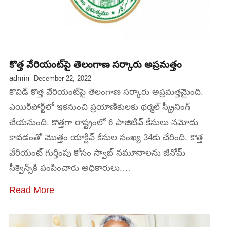
కొత్త వేరియంట్‌పై తెలంగాణ సర్కారు అప్రమత్తం
admin
December 22, 2022
కొవిడ్ కొత్త వేరియంట్‌పై తెలంగాణ సర్కారు అప్రమత్తమైంది.
ఎయిర్‌పోర్ట్‌లో ఇకనుంచి ప్రయాణికులకు థర్మల్ స్క్రీనింగ్
చేయనుంది. కొత్తగా రాష్ట్రంలో 6 పాజిటివ్ కేసులు నమోదు
కావడంతో మొత్తం యాక్టివ్ కేసుల సంఖ్య 34కు చేరింది. కొత్త
వేరియంట్ గుర్తింపు కోసం స్వాబ్ నమూనాలను జీనోమ్
సీక్వెన్స్‌కి పంపించారు అధికారులు.…
Read More