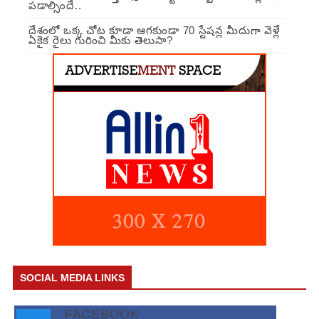
పడాల్సిందే..
దేశంలో ఒక్క చోట కూడా ఆగకుండా 70 స్టేషన్ల మీదుగా వెళ్లే
ఏకైక రైలు గురించి మీకు తెలుసా?
SOCIAL MEDIA LINKS
FACEBOOK