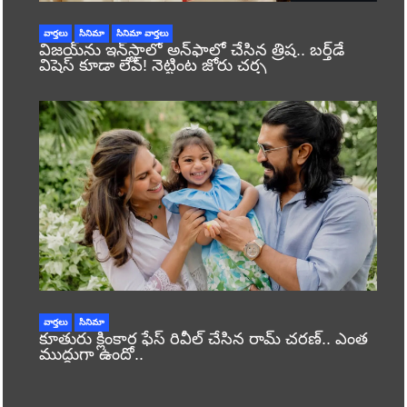
వార్తలు
సినిమా
సినిమా వార్తలు
విజయ్‌ను ఇన్‌స్టాలో అన్‌ఫాలో చేసిన త్రిష.. బర్త్‌డే
విషెస్ కూడా లేవ్! నెట్టింట జోరు చర్చ
వార్తలు
సినిమా
కూతురు క్లింకార ఫేస్ రివీల్ చేసిన రామ్ చరణ్.. ఎంత
ముద్దుగా ఉందో..