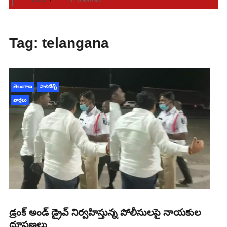
Tag:
telangana
తెలంగాణ
పాలిటిక్స్
వార్తలు
డ్రంక్ అండ్ డ్రైవ్ నిర్వహిస్తున్న పోలీసులపై నాయకుల
దూషణలు