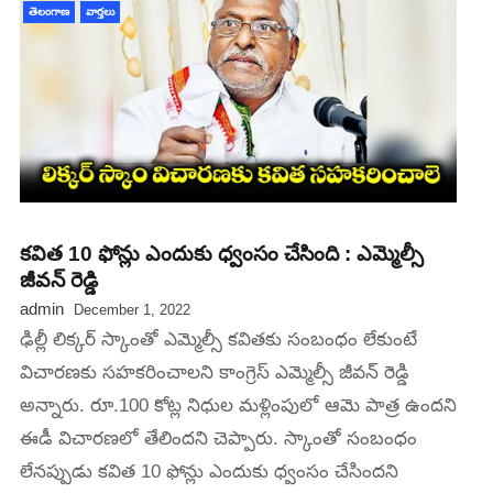
తెలంగాణ
వార్తలు
కవిత 10 ఫోన్లు ఎందుకు ధ్వంసం చేసింది : ఎమ్మెల్సీ
జీవన్ రెడ్డి
admin
December 1, 2022
ఢిల్లీ లిక్కర్ స్కాంతో ఎమ్మెల్సీ కవితకు సంబంధం లేకుంటే
విచారణకు సహకరించాలని కాంగ్రెస్ ఎమ్మెల్సీ జీవన్ రెడ్డి
అన్నారు. రూ.100 కోట్ల నిధుల మళ్లింపులో ఆమె పాత్ర ఉందని
ఈడీ విచారణలో తేలిందని చెప్పారు. స్కాంతో సంబంధం
లేనప్పుడు కవిత 10 ఫోన్లు ఎందుకు ధ్వంసం చేసిందని