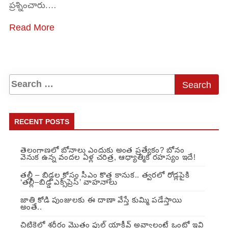
ప్రశ్నించారు.…
Read More
RECENT POSTS
తెలంగాణలో బోనాలు ఎందుకు అంత ప్రత్యేకం? బోనం
వెనుక ఉన్న వందల ఏళ్ల చరిత్ర, ఆధ్యాత్మిక రహస్యం ఇదే!
తల్లీ – బిడ్డల కోసం సీఎం కొత్త కానుక.. త్వరలో రోడ్లపైకి
‘తల్లీ–బిడ్డ ఎక్స్‌ప్రెస్’ వాహనాలు
జాతి కోడి పుంజులకు ఈ దాణా వేస్తే కుమ్మి పడేస్తాయి
అంతే..
చిటికెలో శరీరం మొత్తం ఫుల్ యాక్టీవ్ అవ్వాలంటే ఒంట్లో ఇవి