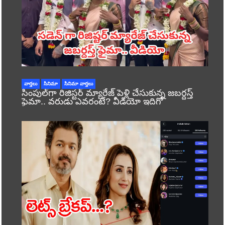
వార్తలు
సినిమా
సినిమా వార్తలు
సింపుల్‌గా రిజిస్టర్‌ మ్యారేజ్ పెళ్లి చేసుకున్న జబర్దస్త్
ఫైమా.. వరుడు ఎవరంటే? వీడియో ఇదిగో