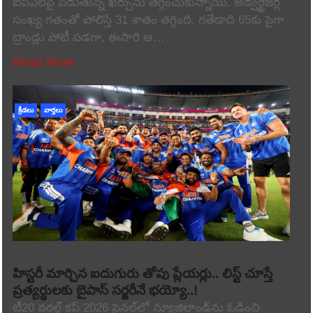
ఐపీఎల్‌పై పెడుతున్న ఖర్చును తగ్గించుకున్నాయి. అడ్వర్టైజర్ల
సంఖ్య గతంతో పోలిస్తే 31 శాతం తగ్గింది. గతేడాది 65కు పైగా
బ్రాండ్లు పోటీ పడగా, ఈసారి ఆ…
Read More
క్రీడలు
వార్తలు
హిస్టరీ మార్చిన ఐదుగురు తోపు ప్లేయర్లు.. లిస్ట్ చూస్తే
ప్రత్యర్థులకు బైపాస్ సర్జరీనే భయ్యో..!
టీ20 వరల్డ్ కప్ 2026 ఫైనల్‌లో న్యూజిలాండ్‌ను ఓడించి