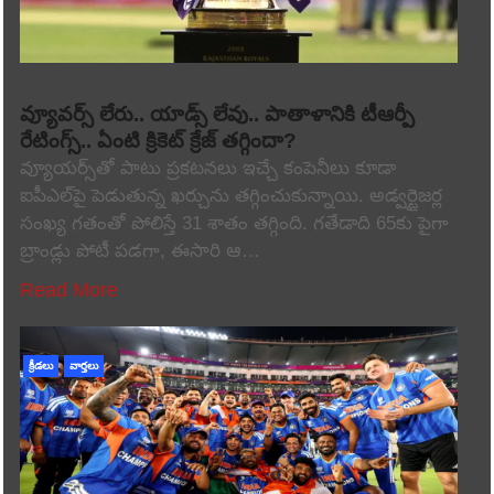
వ్యూవర్స్ లేరు.. యాడ్స్ లేవు.. పాతాళానికి టీఆర్పీ
రేటింగ్స్.. ఏంటి క్రికెట్ క్రేజ్ తగ్గిందా?
వ్యూయర్స్‌తో పాటు ప్రకటనలు ఇచ్చే కంపెనీలు కూడా
ఐపీఎల్‌పై పెడుతున్న ఖర్చును తగ్గించుకున్నాయి. అడ్వర్టైజర్ల
సంఖ్య గతంతో పోలిస్తే 31 శాతం తగ్గింది. గతేడాది 65కు పైగా
బ్రాండ్లు పోటీ పడగా, ఈసారి ఆ…
Read More
క్రీడలు
వార్తలు