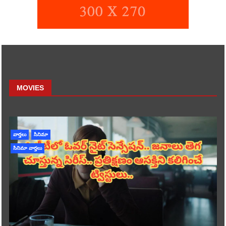
MOVIES
వార్తలు
సినిమా
సినిమా వార్తలు