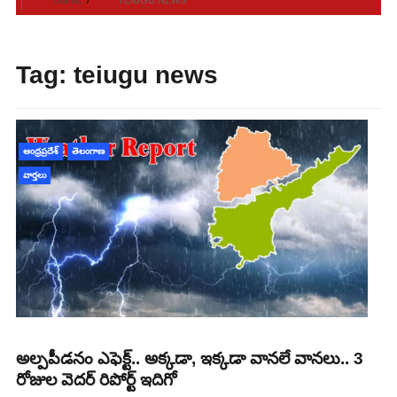
Tag:
teiugu news
ఆంధ్రప్రదేశ్
తెలంగాణ
వార్తలు
అల్పపీడనం ఎఫెక్ట్.. అక్కడా, ఇక్కడా వానలే వానలు.. 3
రోజుల వెదర్ రిపోర్ట్ ఇదిగో