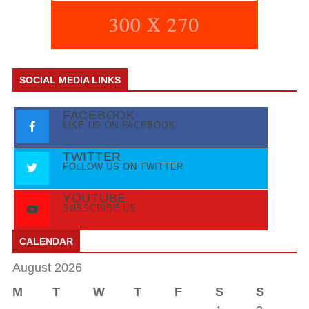
SOCIAL MEDIA LINKS
FACEBOOK
LIKE US ON FACEBOOK
TWITTER
FOLLOW US ON TWITTER
YOUTUBE
SUBSCRIBE US
CALENDAR
August 2026
M
T
W
T
F
S
S