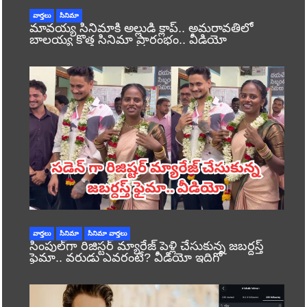
వార్తలు
సినిమా
మావయ్య సినిమాకి అల్లుడి క్లాప్.. అమరావతిలో
బాలయ్య కొత్త సినిమా ప్రారంభం.. వీడియో
వార్తలు
సినిమా
సినిమా వార్తలు
సింపుల్‌గా రిజిస్టర్‌ మ్యారేజ్ పెళ్లి చేసుకున్న జబర్దస్త్
ఫైమా.. వరుడు ఎవరంటే? వీడియో ఇదిగో