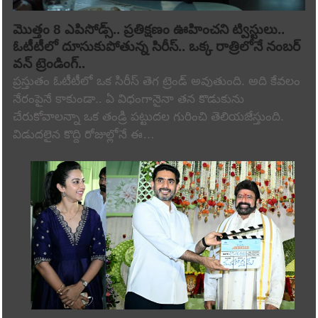
మొత్తం 8 ఎపిసోడ్స్.. ప్రతిక్షణం ఊహించని ట్విస్టులు..
ఓటీటీలో దూసుకుపోతున్న సిరీస్.. ఒక్క రాత్రిలోనే నంబర్
వన్ ట్రెండింగ్..
ప్రస్తుతం ఓటీటీలో ఒక సిరీస్ తెగ ట్రెండ్ అవుతుంది. అది కేవలం
నేరంపైనే కాకుండా.. ఏ విధంగానైనా తన కొడుకును
చేరుకోవాలన్నా ఒక తండ్రి పట్టుదల గురించి తెలియజేస్తుంది.
విడుదలైన కొద్ది రోజుల్లోనే ఈ…