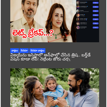
వార్తలు
సినిమా
సినిమా వార్తలు
విజయ్‌ను ఇన్‌స్టాలో అన్‌ఫాలో చేసిన త్రిష.. బర్త్‌డే
విషెస్ కూడా లేవ్! నెట్టింట జోరు చర్చ