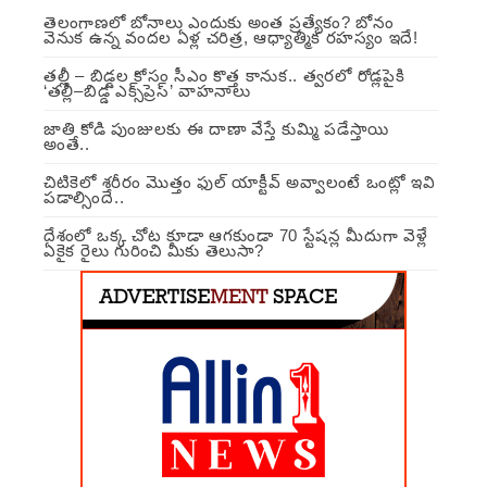
తెలంగాణలో బోనాలు ఎందుకు అంత ప్రత్యేకం? బోనం
వెనుక ఉన్న వందల ఏళ్ల చరిత్ర, ఆధ్యాత్మిక రహస్యం ఇదే!
తల్లీ – బిడ్డల కోసం సీఎం కొత్త కానుక.. త్వరలో రోడ్లపైకి
‘తల్లీ–బిడ్డ ఎక్స్‌ప్రెస్’ వాహనాలు
జాతి కోడి పుంజులకు ఈ దాణా వేస్తే కుమ్మి పడేస్తాయి
అంతే..
చిటికెలో శరీరం మొత్తం ఫుల్ యాక్టీవ్ అవ్వాలంటే ఒంట్లో ఇవి
పడాల్సిందే..
దేశంలో ఒక్క చోట కూడా ఆగకుండా 70 స్టేషన్ల మీదుగా వెళ్లే
ఏకైక రైలు గురించి మీకు తెలుసా?