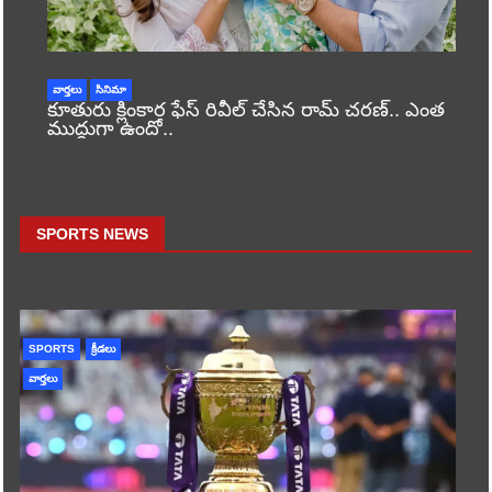
వార్తలు
సినిమా
కూతురు క్లింకార ఫేస్ రివీల్ చేసిన రామ్ చరణ్.. ఎంత
ముద్దుగా ఉందో..
SPORTS NEWS
SPORTS
క్రీడలు
వార్తలు