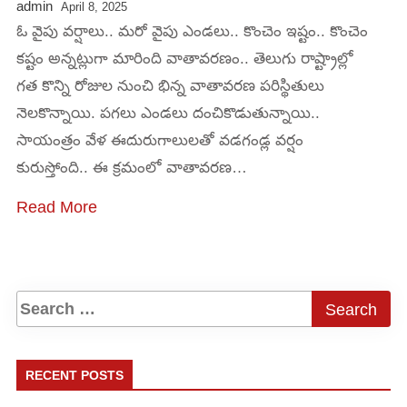
admin
April 8, 2025
ఓ వైపు వర్షాలు.. మరో వైపు ఎండలు.. కొంచెం ఇష్టం.. కొంచెం
కష్టం అన్నట్లుగా మారింది వాతావరణం.. తెలుగు రాష్ట్రాల్లో
గత కొన్ని రోజుల నుంచి భిన్న వాతావరణ పరిస్థితులు
నెలకొన్నాయి. పగలు ఎండలు దంచికొడుతున్నాయి..
సాయంత్రం వేళ ఈదురుగాలులతో వడగండ్ల వర్షం
కురుస్తోంది.. ఈ క్రమంలో వాతావరణ…
Read More
RECENT POSTS