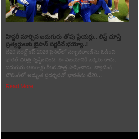
హిస్టరీ మార్చిన ఐదుగురు తోపు ప్లేయర్లు.. లిస్ట్ చూస్తే
ప్రత్యర్థులకు బైపాస్ సర్జరీనే భయ్యో..!
టీ20 వరల్డ్ కప్ 2026 ఫైనల్‌లో న్యూజిలాండ్‌ను ఓడించి
భారత్ చరిత్ర సృష్టించింది. ఈ విజయానికి ఒక్కరు కాదు,
ఐదుగురు ఆటగాళ్లు కీలక పాత్ర పోషించారు. బ్యాటింగ్,
బౌలింగ్‌లో అద్భుత ప్రదర్శనతో భారత్‌ను టీ20…
Read More