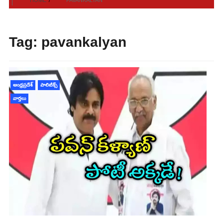
Tag:
pavankalyan
ఆంధ్రప్రదేశ్
పాలిటిక్స్
వార్తలు