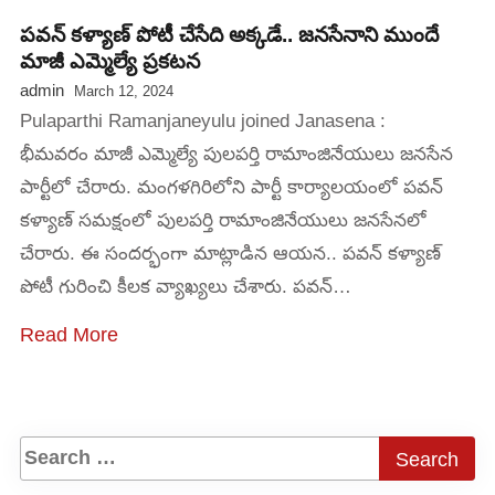
పవన్ కళ్యాణ్ పోటీ చేసేది అక్కడే.. జనసేనాని ముందే
మాజీ ఎమ్మెల్యే ప్రకటన
admin
March 12, 2024
Pulaparthi Ramanjaneyulu joined Janasena :
భీమవరం మాజీ ఎమ్మెల్యే పులపర్తి రామాంజినేయులు జనసేన
పార్టీలో చేరారు. మంగళగిరిలోని పార్టీ కార్యాలయంలో పవన్
కళ్యాణ్ సమక్షంలో పులపర్తి రామాంజినేయులు జనసేనలో
చేరారు. ఈ సందర్భంగా మాట్లాడిన ఆయన.. పవన్ కళ్యాణ్
పోటీ గురించి కీలక వ్యాఖ్యలు చేశారు. పవన్…
Read More