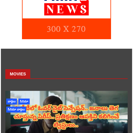
MOVIES
వార్తలు
సినిమా
సినిమా వార్తలు