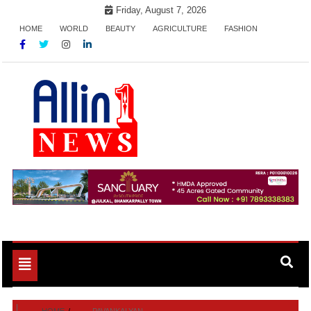
Skip
Friday, August 7, 2026
to
HOME
WORLD
BEAUTY
AGRICULTURE
FASHION
content
Allin1news
Toggle
navigation
HOME
PAVANKALYAN