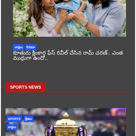
వార్తలు
సినిమా
కూతురు క్లింకార ఫేస్ రివీల్ చేసిన రామ్ చరణ్.. ఎంత
ముద్దుగా ఉందో..
SPORTS NEWS
SPORTS
క్రీడలు
వార్తలు