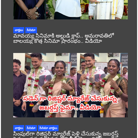
వార్తలు
సినిమా
మావయ్య సినిమాకి అల్లుడి క్లాప్.. అమరావతిలో
బాలయ్య కొత్త సినిమా ప్రారంభం.. వీడియో
వార్తలు
సినిమా
సినిమా వార్తలు
సింపుల్‌గా రిజిస్టర్‌ మ్యారేజ్ పెళ్లి చేసుకున్న జబర్దస్త్