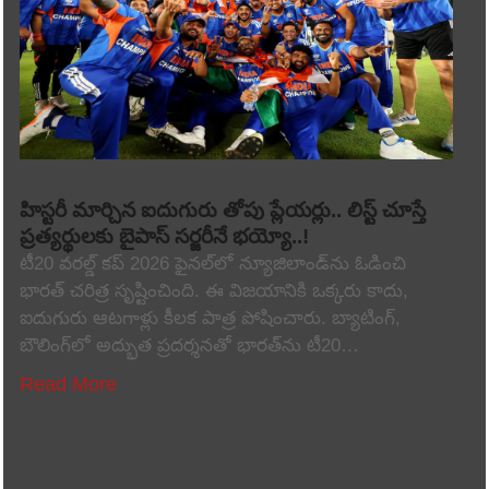
హిస్టరీ మార్చిన ఐదుగురు తోపు ప్లేయర్లు.. లిస్ట్ చూస్తే
ప్రత్యర్థులకు బైపాస్ సర్జరీనే భయ్యో..!
టీ20 వరల్డ్ కప్ 2026 ఫైనల్‌లో న్యూజిలాండ్‌ను ఓడించి
భారత్ చరిత్ర సృష్టించింది. ఈ విజయానికి ఒక్కరు కాదు,
ఐదుగురు ఆటగాళ్లు కీలక పాత్ర పోషించారు. బ్యాటింగ్,
బౌలింగ్‌లో అద్భుత ప్రదర్శనతో భారత్‌ను టీ20…
Read More