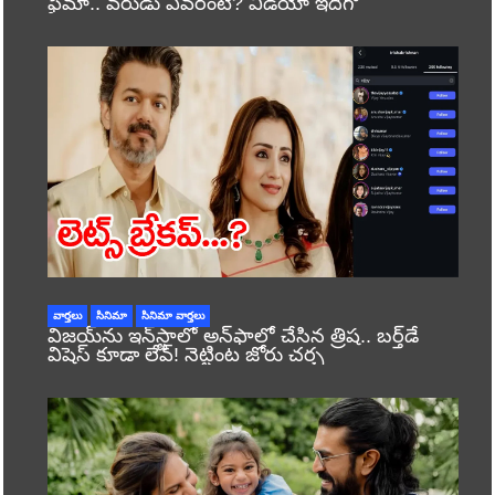
ఫైమా.. వరుడు ఎవరంటే? వీడియో ఇదిగో
వార్తలు
సినిమా
సినిమా వార్తలు
విజయ్‌ను ఇన్‌స్టాలో అన్‌ఫాలో చేసిన త్రిష.. బర్త్‌డే
విషెస్ కూడా లేవ్! నెట్టింట జోరు చర్చ