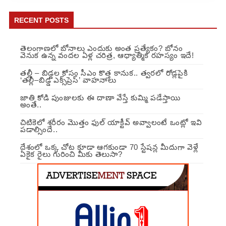
RECENT POSTS
తెలంగాణలో బోనాలు ఎందుకు అంత ప్రత్యేకం? బోనం
వెనుక ఉన్న వందల ఏళ్ల చరిత్ర, ఆధ్యాత్మిక రహస్యం ఇదే!
తల్లీ – బిడ్డల కోసం సీఎం కొత్త కానుక.. త్వరలో రోడ్లపైకి
‘తల్లీ–బిడ్డ ఎక్స్‌ప్రెస్’ వాహనాలు
జాతి కోడి పుంజులకు ఈ దాణా వేస్తే కుమ్మి పడేస్తాయి
అంతే..
చిటికెలో శరీరం మొత్తం ఫుల్ యాక్టీవ్ అవ్వాలంటే ఒంట్లో ఇవి
పడాల్సిందే..
దేశంలో ఒక్క చోట కూడా ఆగకుండా 70 స్టేషన్ల మీదుగా వెళ్లే
ఏకైక రైలు గురించి మీకు తెలుసా?