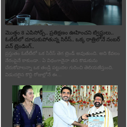
మొత్తం 8 ఎపిసోడ్స్.. ప్రతిక్షణం ఊహించని ట్విస్టులు..
ఓటీటీలో దూసుకుపోతున్న సిరీస్.. ఒక్క రాత్రిలోనే నంబర్
వన్ ట్రెండింగ్..
ప్రస్తుతం ఓటీటీలో ఒక సిరీస్ తెగ ట్రెండ్ అవుతుంది. అది కేవలం
నేరంపైనే కాకుండా.. ఏ విధంగానైనా తన కొడుకును
చేరుకోవాలన్నా ఒక తండ్రి పట్టుదల గురించి తెలియజేస్తుంది.
విడుదలైన కొద్ది రోజుల్లోనే ఈ…