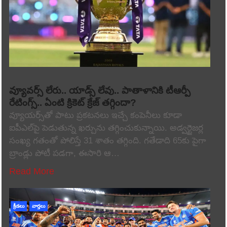
వ్యూవర్స్ లేరు.. యాడ్స్ లేవు.. పాతాళానికి టీఆర్పీ
రేటింగ్స్.. ఏంటి క్రికెట్ క్రేజ్ తగ్గిందా?
వ్యూయర్స్‌తో పాటు ప్రకటనలు ఇచ్చే కంపెనీలు కూడా
ఐపీఎల్‌పై పెడుతున్న ఖర్చును తగ్గించుకున్నాయి. అడ్వర్టైజర్ల
సంఖ్య గతంతో పోలిస్తే 31 శాతం తగ్గింది. గతేడాది 65కు పైగా
బ్రాండ్లు పోటీ పడగా, ఈసారి ఆ…
Read More
క్రీడలు
వార్తలు