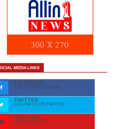
OCIAL MEDIA LINKS
FACEBOOK
LIKE US ON FACEBOOK
TWITTER
FOLLOW US ON TWITTER
YOUTUBE
SUBSCRIBE US