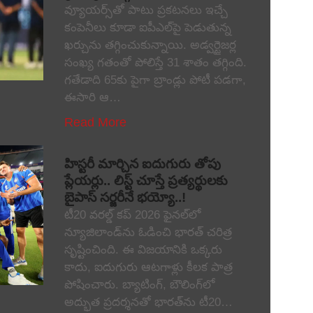
వ్యూయర్స్‌తో పాటు ప్రకటనలు ఇచ్చే
కంపెనీలు కూడా ఐపీఎల్‌పై పెడుతున్న
ఖర్చును తగ్గించుకున్నాయి. అడ్వర్టైజర్ల
సంఖ్య గతంతో పోలిస్తే 31 శాతం తగ్గింది.
గతేడాది 65కు పైగా బ్రాండ్లు పోటీ పడగా,
ఈసారి ఆ…
Read More
హిస్టరీ మార్చిన ఐదుగురు తోపు
ప్లేయర్లు.. లిస్ట్ చూస్తే ప్రత్యర్థులకు
బైపాస్ సర్జరీనే భయ్యో..!
టీ20 వరల్డ్ కప్ 2026 ఫైనల్‌లో
న్యూజిలాండ్‌ను ఓడించి భారత్ చరిత్ర
సృష్టించింది. ఈ విజయానికి ఒక్కరు
కాదు, ఐదుగురు ఆటగాళ్లు కీలక పాత్ర
పోషించారు. బ్యాటింగ్, బౌలింగ్‌లో
అద్భుత ప్రదర్శనతో భారత్‌ను టీ20…