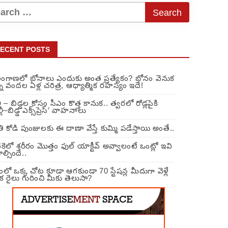
ECENT POSTS
లంగాణలో బోనాలు ఎందుకు అంత ప్రత్యేకం? బోనం వెనుక
న వందల ఏళ్ల చరిత్ర, ఆధ్యాత్మిక రహస్యం ఇదే!
లీ – బిడ్డల కోసం సీఎం కొత్త కానుక.. త్వరలో రోడ్లపైకి
్లీ–బిడ్డ ఎక్స్‌ప్రెస్’ వాహనాలు
ి కోడి పుంజులకు ఈ దాణా వేస్తే కుమ్మి పడేస్తాయి అంతే..
ికెలో శరీరం మొత్తం ఫుల్ యాక్టీవ్ అవ్వాలంటే ఒంట్లో ఇవి
ల్సిందే..
ంలో ఒక్క చోట కూడా ఆగకుండా 70 స్టేషన్ల మీదుగా వెళ్లే
క రైలు గురించి మీకు తెలుసా?