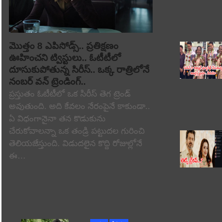
మొత్తం 8 ఎపిసోడ్స్.. ప్రతిక్షణం
ఊహించని ట్విస్టులు.. ఓటీటీలో
దూసుకుపోతున్న సిరీస్.. ఒక్క రాత్రిలోనే
నంబర్ వన్ ట్రెండింగ్..
ప్రస్తుతం ఓటీటీలో ఒక సిరీస్ తెగ ట్రెండ్
అవుతుంది. అది కేవలం నేరంపైనే కాకుండా..
ఏ విధంగానైనా తన కొడుకును
చేరుకోవాలన్నా ఒక తండ్రి పట్టుదల గురించి
తెలియజేస్తుంది. విడుదలైన కొద్ది రోజుల్లోనే
ఈ…