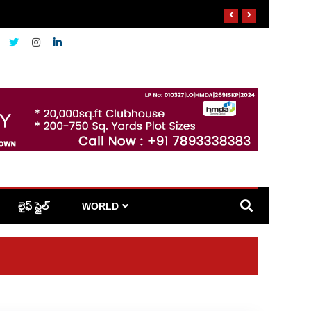
లైఫ్ స్టైల్
WORLD