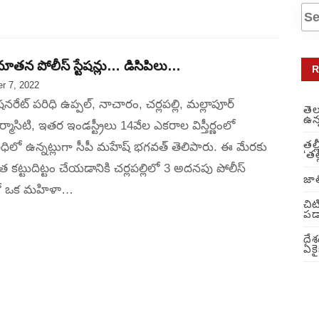
ూతన పోలీస్ స్టేషన్లు… డిసిపిలు…
R
r 7, 2022
రేట్ పరిధి ఉప్పల్, నాచారం, చర్లపల్లి, మల్లాపూర్
తె
ఉన్
ార్మాసిటి, ఇతర ఇండస్ట్రీలు 14వేల ఎకరాల విస్తీర్ణంలో
తల్
ధిలో ఉన్నట్లుగా సీపీ మహేష్ భగవత్ తెలిపారు. ఈ మేరకు
‘తల
 కట్టుదిట్టం చేయడానికి చర్లపల్లిలో 3 అదనపు పోలీస్
జాత
పల్లో ఒక మహిళా…
చిట
పడా
దేశ
ఏకై