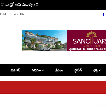
టే ఒంట్లో ఇవి పడాల్సిందే..
LTURE
FASHION
బిజినెస్
సినిమా
క్రీడలు
స్టోరీస్
భక్తి