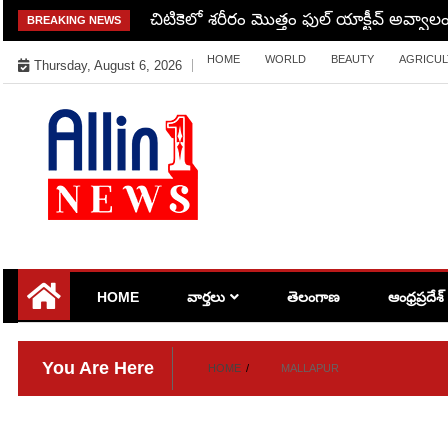
Skip
చిటికెలో శరీరం మొత్తం ఫుల్ యాక్టీవ్ అవ్వాలం
BREAKING NEWS
to
HOME
WORLD
BEAUTY
AGRICU
content
Thursday, August 6, 2026
Allin1news
HOME
వార్తలు
తెలంగాణ
ఆంధ్రప్రదేశ్
You Are Here
HOME
MALLAPUR