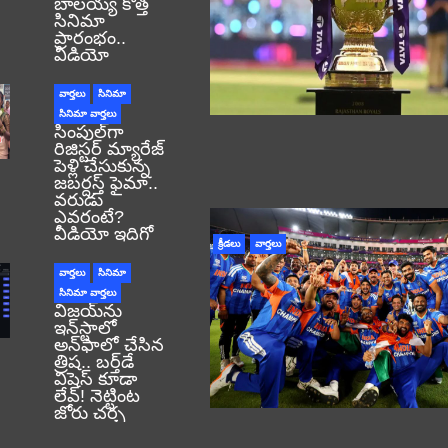
బాలయ్య కొత్త
సినిమా
ప్రారంభం..
వీడియో
వార్తలు
సినిమా
సినిమా వార్తలు
సింపుల్‌గా
రిజిస్టర్‌ మ్యారేజ్
పెళ్లి చేసుకున్న
జబర్దస్త్ ఫైమా..
వరుడు
ఎవరంటే?
వీడియో ఇదిగో
క్రీడలు
వార్తలు
వార్తలు
సినిమా
సినిమా వార్తలు
విజయ్‌ను
ఇన్‌స్టాలో
అన్‌ఫాలో చేసిన
త్రిష.. బర్త్‌డే
విషెస్ కూడా
లేవ్! నెట్టింట
జోరు చర్చ