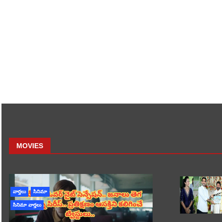
MOVIES
వార్తలు
సినిమా
సినిమా వార్తలు