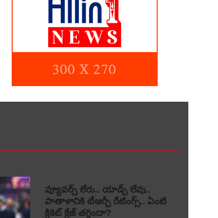
వ్యూవర్స్ లేరు.. యాడ్స్ లేవు..
పాతాళానికి టీఆర్పీ రేటింగ్స్.. ఏంటి
క్రికెట్ క్రేజ్ తగ్గిందా?