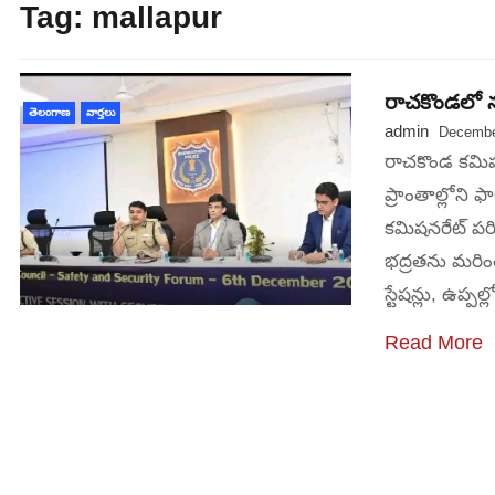
Tag:
mallapur
రాచకొండలో న
తెలంగాణ
వార్తలు
admin
Decembe
రాచకొండ కమిషన
ప్రాంతాల్లోని ఫ
కమిషనరేట్ పరి
భద్రతను మరింత
స్టేషన్లు, ఉప్
Read More