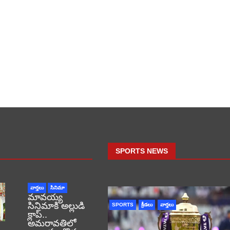
SPORTS NEWS
వార్తలు
సినిమా
మావయ్య
సినిమాకి అల్లుడి
SPORTS
క్రీడలు
వార్తలు
క్లాప్..
అమరావతిలో