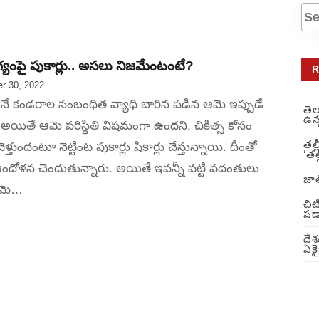
ంపై పుకార్లు.. అసలు నిజమేంటంటే?
R
r 30, 2022
నే కండరాల సంబంధిత వ్యాధి బారిన పడిన ఆమె ఇప్పుడే
తె
ఉన్
 అయితే ఆమె పరిస్థితి విషమంగా ఉందని, చికిత్స కోసం
తల్
ెళ్తుందంటూ నెట్టింట పుకార్లు షికార్లు చేస్తున్నాయి. దీంతో
‘తల
్‌ ఆందోళన చెందుతున్నారు. అయితే ఇవన్నీ వట్టి వదంతులు
జాత
ఆమె…
చిట
పడా
దేశ
ఏకై