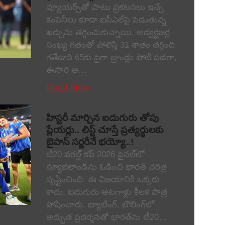
వ్యూయర్స్‌తో పాటు ప్రకటనలు ఇచ్చే
కంపెనీలు కూడా ఐపీఎల్‌పై పెడుతున్న
ఖర్చును తగ్గించుకున్నాయి. అడ్వర్టైజర్ల
సంఖ్య గతంతో పోలిస్తే 31 శాతం తగ్గింది.
గతేడాది 65కు పైగా బ్రాండ్లు పోటీ పడగా,
ఈసారి ఆ…
Read More
హిస్టరీ మార్చిన ఐదుగురు తోపు
ప్లేయర్లు.. లిస్ట్ చూస్తే ప్రత్యర్థులకు
బైపాస్ సర్జరీనే భయ్యో..!
టీ20 వరల్డ్ కప్ 2026 ఫైనల్‌లో
న్యూజిలాండ్‌ను ఓడించి భారత్ చరిత్ర
సృష్టించింది. ఈ విజయానికి ఒక్కరు
కాదు, ఐదుగురు ఆటగాళ్లు కీలక పాత్ర
పోషించారు. బ్యాటింగ్, బౌలింగ్‌లో
అద్భుత ప్రదర్శనతో భారత్‌ను టీ20…