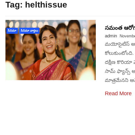
Tag:
helthissue
సమంత ఆరోగ్య
సినిమా
సినిమా వార్తలు
admin
Novembe
మయోసైటిస్‌ అ
కోలుకుంటోంది.
దక్షిణ కొరియా వ
సామ్‌ ఫ్యాన్స
మాత్రమేనని 
Read More