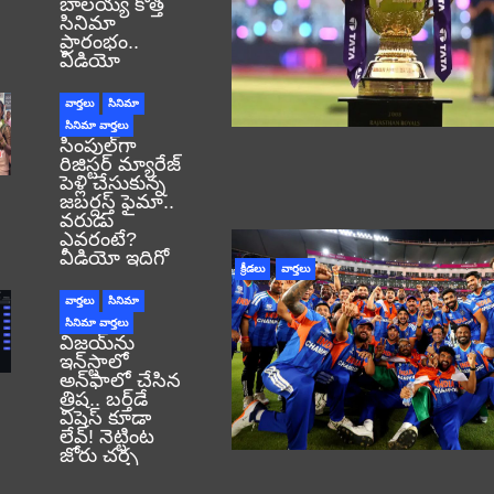
బాలయ్య కొత్త
సినిమా
ప్రారంభం..
వీడియో
వార్తలు
సినిమా
సినిమా వార్తలు
సింపుల్‌గా
రిజిస్టర్‌ మ్యారేజ్
పెళ్లి చేసుకున్న
జబర్దస్త్ ఫైమా..
వరుడు
ఎవరంటే?
వీడియో ఇదిగో
క్రీడలు
వార్తలు
వార్తలు
సినిమా
సినిమా వార్తలు
విజయ్‌ను
ఇన్‌స్టాలో
అన్‌ఫాలో చేసిన
త్రిష.. బర్త్‌డే
విషెస్ కూడా
లేవ్! నెట్టింట
జోరు చర్చ