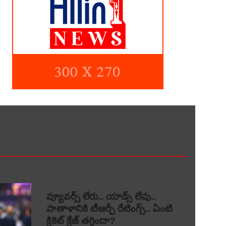
వ్యూవర్స్ లేరు.. యాడ్స్ లేవు..
పాతాళానికి టీఆర్పీ రేటింగ్స్.. ఏంటి
క్రికెట్ క్రేజ్ తగ్గిందా?