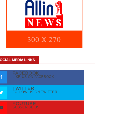
OCIAL MEDIA LINKS
FACEBOOK
LIKE US ON FACEBOOK
TWITTER
FOLLOW US ON TWITTER
YOUTUBE
SUBSCRIBE US