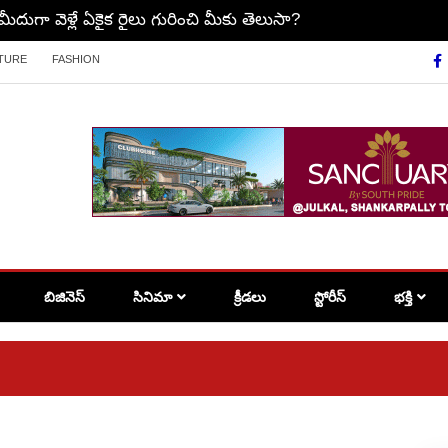
సిప్రాణాన్ని క్రూరంగా..
TURE
FASHION
బిజినెస్
సినిమా
క్రీడలు
స్టోరీస్
భక్తి