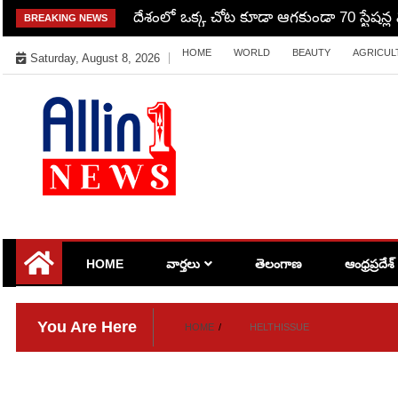
Skip
గుండెల్ని పిండేసే ఘటన.. భార్య మీద కోపంతో ప
BREAKING NEWS
to
HOME
WORLD
BEAUTY
AGRICUL
content
Saturday, August 8, 2026
Allin1news
HOME
వార్తలు
తెలంగాణ
ఆంధ్రప్రదేశ్
You Are Here
HOME
HELTHISSUE