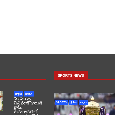
SPORTS NEWS
వార్తలు
సినిమా
మావయ్య
సినిమాకి అల్లుడి
SPORTS
క్రీడలు
వార్తలు
క్లాప్..
అమరావతిలో