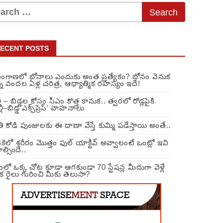
ECENT POSTS
లంగాణలో బోనాలు ఎందుకు అంత ప్రత్యేకం? బోనం వెనుక
న వందల ఏళ్ల చరిత్ర, ఆధ్యాత్మిక రహస్యం ఇదే!
లీ – బిడ్డల కోసం సీఎం కొత్త కానుక.. త్వరలో రోడ్లపైకి
్లీ–బిడ్డ ఎక్స్‌ప్రెస్’ వాహనాలు
ి కోడి పుంజులకు ఈ దాణా వేస్తే కుమ్మి పడేస్తాయి అంతే..
ికెలో శరీరం మొత్తం ఫుల్ యాక్టీవ్ అవ్వాలంటే ఒంట్లో ఇవి
ల్సిందే..
ంలో ఒక్క చోట కూడా ఆగకుండా 70 స్టేషన్ల మీదుగా వెళ్లే
క రైలు గురించి మీకు తెలుసా?