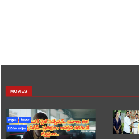
MOVIES
వార్తలు
సినిమా
సినిమా వార్తలు