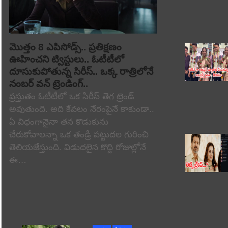
మొత్తం 8 ఎపిసోడ్స్.. ప్రతిక్షణం
ఊహించని ట్విస్టులు.. ఓటీటీలో
దూసుకుపోతున్న సిరీస్.. ఒక్క రాత్రిలోనే
నంబర్ వన్ ట్రెండింగ్..
ప్రస్తుతం ఓటీటీలో ఒక సిరీస్ తెగ ట్రెండ్
అవుతుంది. అది కేవలం నేరంపైనే కాకుండా..
ఏ విధంగానైనా తన కొడుకును
చేరుకోవాలన్నా ఒక తండ్రి పట్టుదల గురించి
తెలియజేస్తుంది. విడుదలైన కొద్ది రోజుల్లోనే
ఈ…