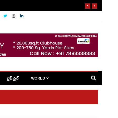
లైఫ్ స్టైల్
WORLD