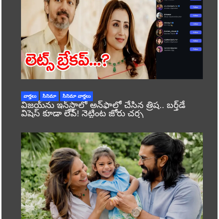
వార్తలు
సినిమా
సినిమా వార్తలు
విజయ్‌ను ఇన్‌స్టాలో అన్‌ఫాలో చేసిన త్రిష.. బర్త్‌డే
విషెస్ కూడా లేవ్! నెట్టింట జోరు చర్చ