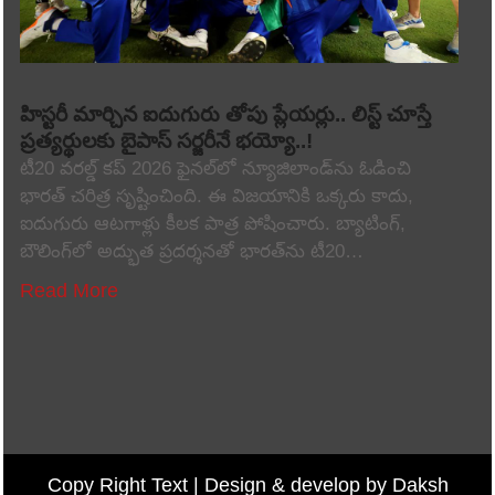
హిస్టరీ మార్చిన ఐదుగురు తోపు ప్లేయర్లు.. లిస్ట్ చూస్తే
ప్రత్యర్థులకు బైపాస్ సర్జరీనే భయ్యో..!
టీ20 వరల్డ్ కప్ 2026 ఫైనల్‌లో న్యూజిలాండ్‌ను ఓడించి
భారత్ చరిత్ర సృష్టించింది. ఈ విజయానికి ఒక్కరు కాదు,
ఐదుగురు ఆటగాళ్లు కీలక పాత్ర పోషించారు. బ్యాటింగ్,
బౌలింగ్‌లో అద్భుత ప్రదర్శనతో భారత్‌ను టీ20…
Read More
Copy Right Text |
Design & develop by Daksh