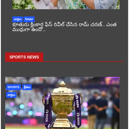
వార్తలు
సినిమా
కూతురు క్లింకార ఫేస్ రివీల్ చేసిన రామ్ చరణ్.. ఎంత
ముద్దుగా ఉందో..
SPORTS NEWS
SPORTS
క్రీడలు
వార్తలు