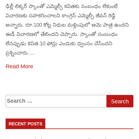
ఢిల్లీ లిక్కర్ స్కాంతో ఎమ్మెల్సీ కవితకు సంబంధం లేకుంటే
విచారణకు సహకరించాలని కాంగ్రెస్ ఎమ్మెల్సీ జీవన్ రెడ్డి
అన్నారు. రూ.100 కోట్ల నిధుల మళ్లింపులో ఆమె పాత్ర ఉందని
ఈడీ విచారణలో తేలిందని చెప్పారు. స్కాంతో సంబంధం
లేనప్పుడు కవిత 10 ఫోన్లు ఎందుకు ధ్వంసం చేసిందని
ప్రశ్నించారు.…
Read More
RECENT POSTS