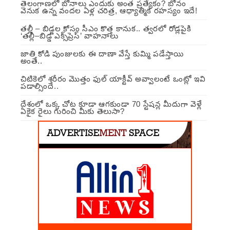
తెలంగాణలో బోనాలు ఎందుకు అంత ప్రత్యేకం? బోనం
వెనుక ఉన్న వందల ఏళ్ల చరిత్ర, ఆధ్యాత్మిక రహస్యం ఇదే!
తల్లీ – బిడ్డల కోసం సీఎం కొత్త కానుక.. త్వరలో రోడ్లపైకి
‘తల్లీ–బిడ్డ ఎక్స్‌ప్రెస్’ వాహనాలు
జాతి కోడి పుంజులకు ఈ దాణా వేస్తే కుమ్మి పడేస్తాయి
అంతే..
చిటికెలో శరీరం మొత్తం ఫుల్ యాక్టీవ్ అవ్వాలంటే ఒంట్లో ఇవి
పడాల్సిందే..
దేశంలో ఒక్క చోట కూడా ఆగకుండా 70 స్టేషన్ల మీదుగా వెళ్లే
ఏకైక రైలు గురించి మీకు తెలుసా?