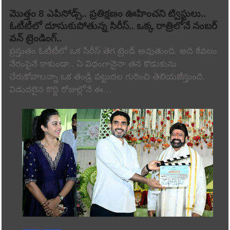
మొత్తం 8 ఎపిసోడ్స్.. ప్రతిక్షణం ఊహించని ట్విస్టులు..
ఓటీటీలో దూసుకుపోతున్న సిరీస్.. ఒక్క రాత్రిలోనే నంబర్
వన్ ట్రెండింగ్..
ప్రస్తుతం ఓటీటీలో ఒక సిరీస్ తెగ ట్రెండ్ అవుతుంది. అది కేవలం
నేరంపైనే కాకుండా.. ఏ విధంగానైనా తన కొడుకును
చేరుకోవాలన్నా ఒక తండ్రి పట్టుదల గురించి తెలియజేస్తుంది.
విడుదలైన కొద్ది రోజుల్లోనే ఈ…