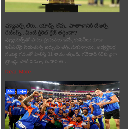
వ్యూవర్స్ లేరు.. యాడ్స్ లేవు.. పాతాళానికి టీఆర్పీ
రేటింగ్స్.. ఏంటి క్రికెట్ క్రేజ్ తగ్గిందా?
వ్యూయర్స్‌తో పాటు ప్రకటనలు ఇచ్చే కంపెనీలు కూడా
ఐపీఎల్‌పై పెడుతున్న ఖర్చును తగ్గించుకున్నాయి. అడ్వర్టైజర్ల
సంఖ్య గతంతో పోలిస్తే 31 శాతం తగ్గింది. గతేడాది 65కు పైగా
బ్రాండ్లు పోటీ పడగా, ఈసారి ఆ…
Read More
క్రీడలు
వార్తలు