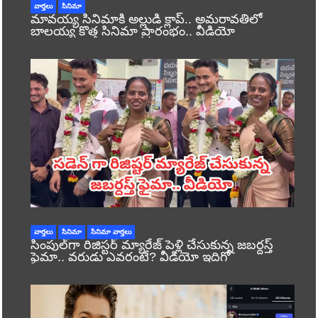
వార్తలు
సినిమా
మావయ్య సినిమాకి అల్లుడి క్లాప్.. అమరావతిలో
బాలయ్య కొత్త సినిమా ప్రారంభం.. వీడియో
వార్తలు
సినిమా
సినిమా వార్తలు
సింపుల్‌గా రిజిస్టర్‌ మ్యారేజ్ పెళ్లి చేసుకున్న జబర్దస్త్
ఫైమా.. వరుడు ఎవరంటే? వీడియో ఇదిగో