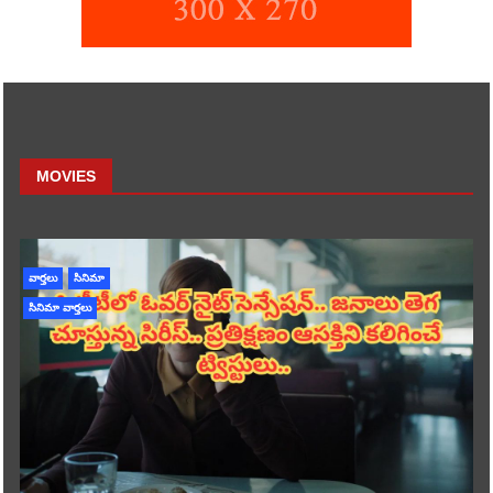
MOVIES
వార్తలు
సినిమా
సినిమా వార్తలు