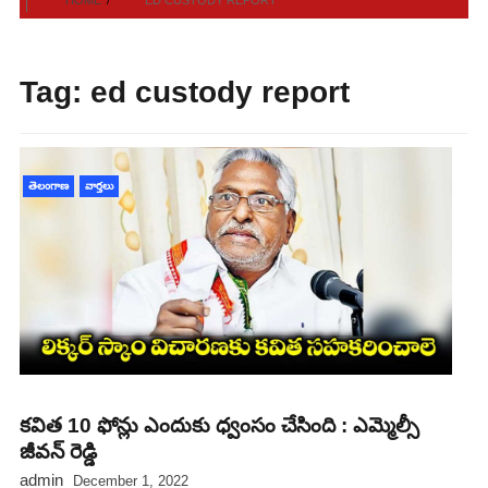
Tag:
ed custody report
తెలంగాణ
వార్తలు
కవిత 10 ఫోన్లు ఎందుకు ధ్వంసం చేసింది : ఎమ్మెల్సీ
జీవన్ రెడ్డి
admin
December 1, 2022