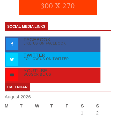
SOCIAL MEDIA LINKS
FACEBOOK
LIKE US ON FACEBOOK
TWITTER
FOLLOW US ON TWITTER
YOUTUBE
SUBSCRIBE US
CALENDAR
August 2026
M
T
W
T
F
S
S
1
2