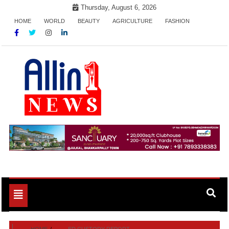
Skip
Thursday, August 6, 2026
to
HOME
WORLD
BEAUTY
AGRICULTURE
FASHION
content
Allin1news
Toggle
navigation
HOME
ED CUSTODY REPORT