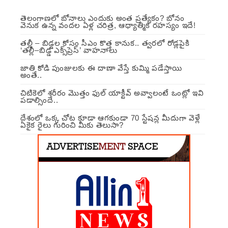
తెలంగాణలో బోనాలు ఎందుకు అంత ప్రత్యేకం? బోనం
వెనుక ఉన్న వందల ఏళ్ల చరిత్ర, ఆధ్యాత్మిక రహస్యం ఇదే!
తల్లీ – బిడ్డల కోసం సీఎం కొత్త కానుక.. త్వరలో రోడ్లపైకి
‘తల్లీ–బిడ్డ ఎక్స్‌ప్రెస్’ వాహనాలు
జాతి కోడి పుంజులకు ఈ దాణా వేస్తే కుమ్మి పడేస్తాయి
అంతే..
చిటికెలో శరీరం మొత్తం ఫుల్ యాక్టీవ్ అవ్వాలంటే ఒంట్లో ఇవి
పడాల్సిందే..
దేశంలో ఒక్క చోట కూడా ఆగకుండా 70 స్టేషన్ల మీదుగా వెళ్లే
ఏకైక రైలు గురించి మీకు తెలుసా?