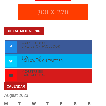
SOCIAL MEDIA LINKS
FACEBOOK
LIKE US ON FACEBOOK
TWITTER
FOLLOW US ON TWITTER
YOUTUBE
SUBSCRIBE US
CALENDAR
August 2026
M
T
W
T
F
S
S