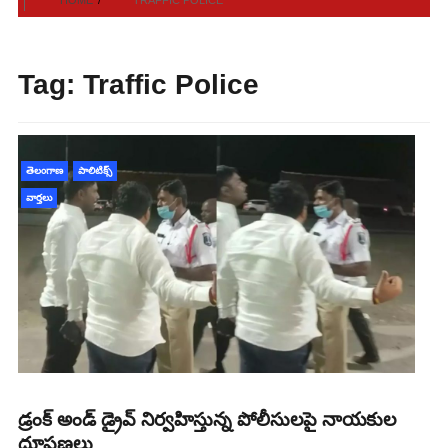
Tag:
Traffic Police
తెలంగాణ
పాలిటిక్స్
వార్తలు
డ్రంక్ అండ్ డ్రైవ్ నిర్వహిస్తున్న పోలీసులపై నాయకుల
దూషణలు