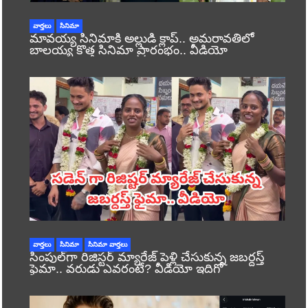
వార్తలు
సినిమా
మావయ్య సినిమాకి అల్లుడి క్లాప్.. అమరావతిలో
బాలయ్య కొత్త సినిమా ప్రారంభం.. వీడియో
వార్తలు
సినిమా
సినిమా వార్తలు
సింపుల్‌గా రిజిస్టర్‌ మ్యారేజ్ పెళ్లి చేసుకున్న జబర్దస్త్
ఫైమా.. వరుడు ఎవరంటే? వీడియో ఇదిగో