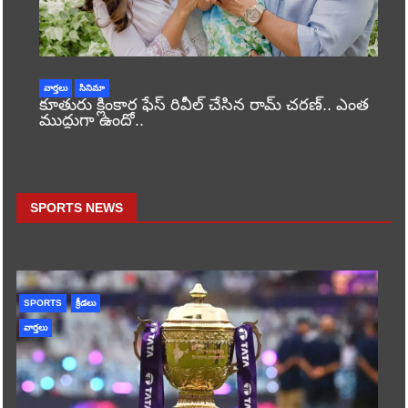
వార్తలు
సినిమా
కూతురు క్లింకార ఫేస్ రివీల్ చేసిన రామ్ చరణ్.. ఎంత
ముద్దుగా ఉందో..
SPORTS NEWS
SPORTS
క్రీడలు
వార్తలు