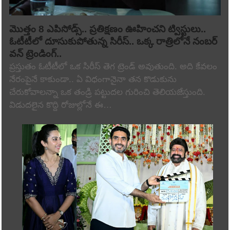
మొత్తం 8 ఎపిసోడ్స్.. ప్రతిక్షణం ఊహించని ట్విస్టులు..
ఓటీటీలో దూసుకుపోతున్న సిరీస్.. ఒక్క రాత్రిలోనే నంబర్
వన్ ట్రెండింగ్..
ప్రస్తుతం ఓటీటీలో ఒక సిరీస్ తెగ ట్రెండ్ అవుతుంది. అది కేవలం
నేరంపైనే కాకుండా.. ఏ విధంగానైనా తన కొడుకును
చేరుకోవాలన్నా ఒక తండ్రి పట్టుదల గురించి తెలియజేస్తుంది.
విడుదలైన కొద్ది రోజుల్లోనే ఈ…