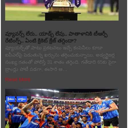
వ్యూవర్స్ లేరు.. యాడ్స్ లేవు.. పాతాళానికి టీఆర్పీ
రేటింగ్స్.. ఏంటి క్రికెట్ క్రేజ్ తగ్గిందా?
వ్యూయర్స్‌తో పాటు ప్రకటనలు ఇచ్చే కంపెనీలు కూడా
ఐపీఎల్‌పై పెడుతున్న ఖర్చును తగ్గించుకున్నాయి. అడ్వర్టైజర్ల
సంఖ్య గతంతో పోలిస్తే 31 శాతం తగ్గింది. గతేడాది 65కు పైగా
బ్రాండ్లు పోటీ పడగా, ఈసారి ఆ…
Read More
క్రీడలు
వార్తలు