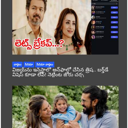
వార్తలు
సినిమా
సినిమా వార్తలు
విజయ్‌ను ఇన్‌స్టాలో అన్‌ఫాలో చేసిన త్రిష.. బర్త్‌డే
విషెస్ కూడా లేవ్! నెట్టింట జోరు చర్చ