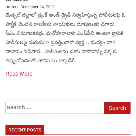
admin
December 24, 2022
మేడ్చల్ జిల్లాలో డ్రంక్ అండ్ డ్రైవ్ నిర్వహిస్తున్న పోలీసులపై ఓ
పార్టీకి చెందిన రాజకీయ నాయకులు దూషణలకు దిగారు.
సీఎం నియోజకవర్గం మనోహరాబాద్ ఎంపీపీని అంటూ ట్రాఫిక్
పోలీసులపై దురుసుగా ప్రవర్తించారో వ్యక్తి… మద్యం తాగి
వాహనం నడిపారు. పోలీసులను చూసి వాహనాన్ని పక్కకు
తిప్పుకోవడంతో పోలీసులు అక్కడికి…
Read More
RECENT POSTS