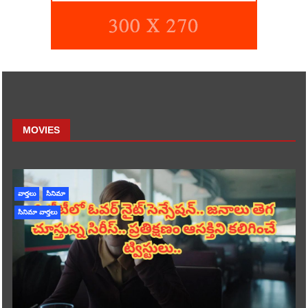
MOVIES
వార్తలు
సినిమా
సినిమా వార్తలు