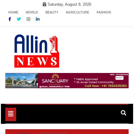
Skip
Saturday, August 8, 2026
to
HOME
WORLD
BEAUTY
AGRICULTURE
FASHION
content
Allin1news
Toggle
navigation
HOME
TRAFFIC POLICE