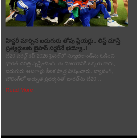
హిస్టరీ మార్చిన ఐదుగురు తోపు ప్లేయర్లు.. లిస్ట్ చూస్తే
ప్రత్యర్థులకు బైపాస్ సర్జరీనే భయ్యో..!
టీ20 వరల్డ్ కప్ 2026 ఫైనల్‌లో న్యూజిలాండ్‌ను ఓడించి
భారత్ చరిత్ర సృష్టించింది. ఈ విజయానికి ఒక్కరు కాదు,
ఐదుగురు ఆటగాళ్లు కీలక పాత్ర పోషించారు. బ్యాటింగ్,
బౌలింగ్‌లో అద్భుత ప్రదర్శనతో భారత్‌ను టీ20…
Read More