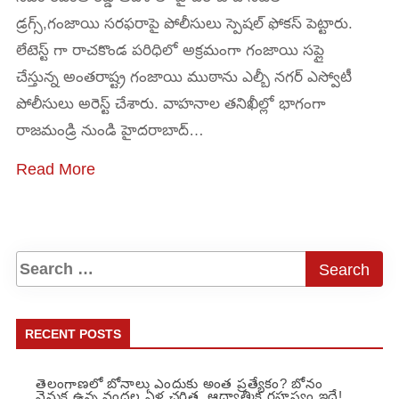
డ్రగ్స్,గంజాయి సరఫరాపై పోలీసులు స్పెషల్ ఫోకస్ పెట్టారు.
లేటెస్ట్ గా రాచకొండ పరిధిలో అక్రమంగా గంజాయి సప్లై
చేస్తున్న అంతరాష్ట్ర గంజాయి ముఠాను ఎల్బీ నగర్ ఎస్వోటీ
పోలీసులు అరెస్ట్ చేశారు. వాహనాల తనిఖీల్లో భాగంగా
రాజమండ్రి నుండి హైదరాబాద్…
Read More
RECENT POSTS
తెలంగాణలో బోనాలు ఎందుకు అంత ప్రత్యేకం? బోనం
వెనుక ఉన్న వందల ఏళ్ల చరిత్ర, ఆధ్యాత్మిక రహస్యం ఇదే!