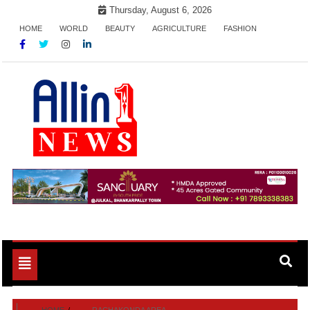
Skip
Thursday, August 6, 2026
to
HOME
WORLD
BEAUTY
AGRICULTURE
FASHION
content
Allin1news
Toggle
navigation
HOME
RACHAKONDA AREA