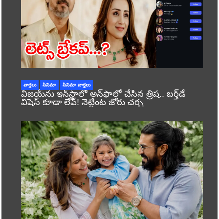
వార్తలు
సినిమా
సినిమా వార్తలు
విజయ్‌ను ఇన్‌స్టాలో అన్‌ఫాలో చేసిన త్రిష.. బర్త్‌డే
విషెస్ కూడా లేవ్! నెట్టింట జోరు చర్చ