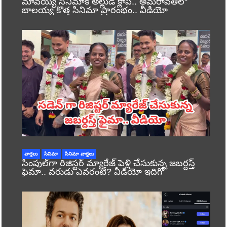
మావయ్య సినిమాకి అల్లుడి క్లాప్.. అమరావతిలో
బాలయ్య కొత్త సినిమా ప్రారంభం.. వీడియో
వార్తలు
సినిమా
సినిమా వార్తలు
సింపుల్‌గా రిజిస్టర్‌ మ్యారేజ్ పెళ్లి చేసుకున్న జబర్దస్త్
ఫైమా.. వరుడు ఎవరంటే? వీడియో ఇదిగో