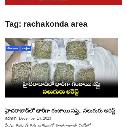
Tag:
rachakonda area
తెలంగాణ
వార్తలు
హైదరాబాద్⁬లో భారీగా గంజాయి సప్లై.. నలుగురు అరెస్ట్
admin
December 14, 2023
సీఎం రేవంత్ రెడ్డి ఆదేశాలో హైదరాబాద్ సిటీలో