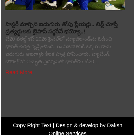
హిస్టరీ మార్చిన ఐదుగురు తోపు ప్లేయర్లు.. లిస్ట్ చూస్తే
ప్రత్యర్థులకు బైపాస్ సర్జరీనే భయ్యో..!
టీ20 వరల్డ్ కప్ 2026 ఫైనల్‌లో న్యూజిలాండ్‌ను ఓడించి
భారత్ చరిత్ర సృష్టించింది. ఈ విజయానికి ఒక్కరు కాదు,
ఐదుగురు ఆటగాళ్లు కీలక పాత్ర పోషించారు. బ్యాటింగ్,
బౌలింగ్‌లో అద్భుత ప్రదర్శనతో భారత్‌ను టీ20…
Read More
Copy Right Text |
Design & develop by Daksh
Online Services