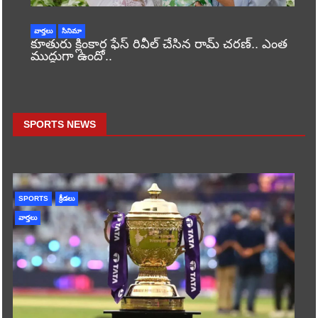
వార్తలు
సినిమా
కూతురు క్లింకార ఫేస్ రివీల్ చేసిన రామ్ చరణ్.. ఎంత
ముద్దుగా ఉందో..
SPORTS NEWS
SPORTS
క్రీడలు
వార్తలు