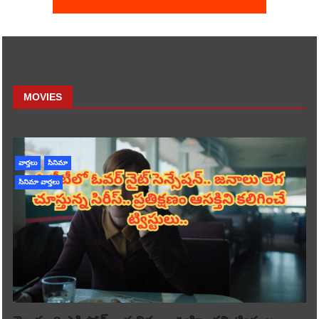
MOVIES
వార్తలు
సినిమా
సినిమా వార్తలు