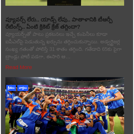
వ్యూవర్స్ లేరు.. యాడ్స్ లేవు.. పాతాళానికి టీఆర్పీ
రేటింగ్స్.. ఏంటి క్రికెట్ క్రేజ్ తగ్గిందా?
వ్యూయర్స్‌తో పాటు ప్రకటనలు ఇచ్చే కంపెనీలు కూడా
ఐపీఎల్‌పై పెడుతున్న ఖర్చును తగ్గించుకున్నాయి. అడ్వర్టైజర్ల
సంఖ్య గతంతో పోలిస్తే 31 శాతం తగ్గింది. గతేడాది 65కు పైగా
బ్రాండ్లు పోటీ పడగా, ఈసారి ఆ…
Read More
క్రీడలు
వార్తలు