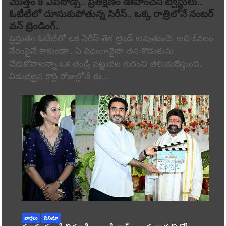
మొత్తం 8 ఎపిసోడ్స్.. ప్రతిక్షణం ఊహించని ట్విస్టులు..
ఓటీటీలో దూసుకుపోతున్న సిరీస్.. ఒక్క రాత్రిలోనే నంబర్
వన్ ట్రెండింగ్..
ప్రస్తుతం ఓటీటీలో ఒక సిరీస్ తెగ ట్రెండ్ అవుతుంది. అది కేవలం
నేరంపైనే కాకుండా.. ఏ విధంగానైనా తన కొడుకును
చేరుకోవాలన్నా ఒక తండ్రి పట్టుదల గురించి తెలియజేస్తుంది.
విడుదలైన కొద్ది రోజుల్లోనే ఈ…
వార్తలు
సినిమా