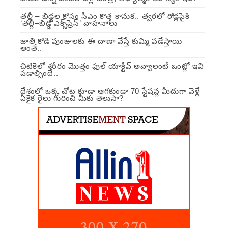
తల్లీ – బిడ్డల కోసం సీఎం కొత్త కానుక.. త్వరలో రోడ్లపైకి
‘తల్లీ–బిడ్డ ఎక్స్‌ప్రెస్’ వాహనాలు
జాతి కోడి పుంజులకు ఈ దాణా వేస్తే కుమ్మి పడేస్తాయి
అంతే..
చిటికెలో శరీరం మొత్తం ఫుల్ యాక్టీవ్ అవ్వాలంటే ఒంట్లో ఇవి
పడాల్సిందే..
దేశంలో ఒక్క చోట కూడా ఆగకుండా 70 స్టేషన్ల మీదుగా వెళ్లే
ఏకైక రైలు గురించి మీకు తెలుసా?