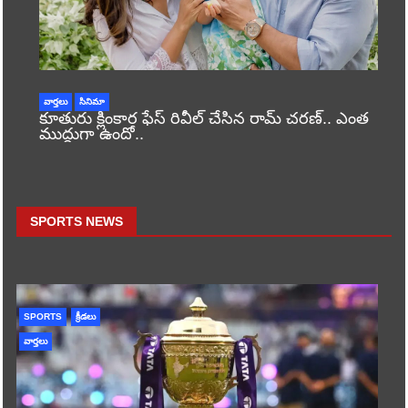
వార్తలు
సినిమా
కూతురు క్లింకార ఫేస్ రివీల్ చేసిన రామ్ చరణ్.. ఎంత
ముద్దుగా ఉందో..
SPORTS NEWS
SPORTS
క్రీడలు
వార్తలు