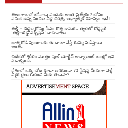
తెలంగాణలో బోనాలు ఎందుకు అంత ప్రత్యేకం? బోనం
వెనుక ఉన్న వందల ఏళ్ల చరిత్ర, ఆధ్యాత్మిక రహస్యం ఇదే!
తల్లీ – బిడ్డల కోసం సీఎం కొత్త కానుక.. త్వరలో రోడ్లపైకి
‘తల్లీ–బిడ్డ ఎక్స్‌ప్రెస్’ వాహనాలు
జాతి కోడి పుంజులకు ఈ దాణా వేస్తే కుమ్మి పడేస్తాయి
అంతే..
చిటికెలో శరీరం మొత్తం ఫుల్ యాక్టీవ్ అవ్వాలంటే ఒంట్లో ఇవి
పడాల్సిందే..
దేశంలో ఒక్క చోట కూడా ఆగకుండా 70 స్టేషన్ల మీదుగా వెళ్లే
ఏకైక రైలు గురించి మీకు తెలుసా?