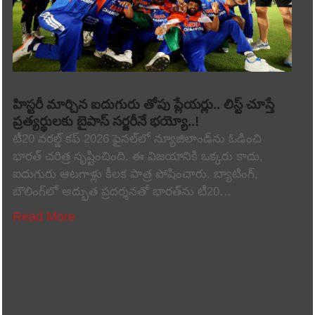
హిస్టరీ మార్చిన ఐదుగురు తోపు ప్లేయర్లు.. లిస్ట్ చూస్తే
ప్రత్యర్థులకు బైపాస్ సర్జరీనే భయ్యో..!
టీ20 వరల్డ్ కప్ 2026 ఫైనల్‌లో న్యూజిలాండ్‌ను ఓడించి
భారత్ చరిత్ర సృష్టించింది. ఈ విజయానికి ఒక్కరు కాదు,
ఐదుగురు ఆటగాళ్లు కీలక పాత్ర పోషించారు. బ్యాటింగ్,
బౌలింగ్‌లో అద్భుత ప్రదర్శనతో భారత్‌ను టీ20…
Read More