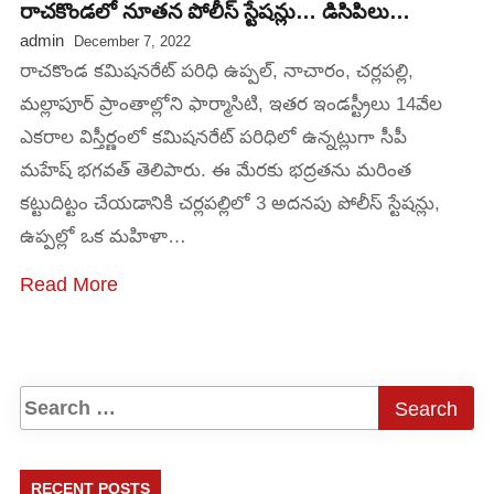
రాచకొండలో నూతన పోలీస్ స్టేషన్లు… డిసిపిలు…
admin
December 7, 2022
రాచకొండ కమిషనరేట్ పరిధి ఉప్పల్, నాచారం, చర్లపల్లి,
మల్లాపూర్ ప్రాంతాల్లోని ఫార్మాసిటి, ఇతర ఇండస్ట్రీలు 14వేల
ఎకరాల విస్తీర్ణంలో కమిషనరేట్ పరిధిలో ఉన్నట్లుగా సీపీ
మహేష్ భగవత్ తెలిపారు. ఈ మేరకు భద్రతను మరింత
కట్టుదిట్టం చేయడానికి చర్లపల్లిలో 3 అదనపు పోలీస్ స్టేషన్లు,
ఉప్పల్లో ఒక మహిళా…
Read More
RECENT POSTS