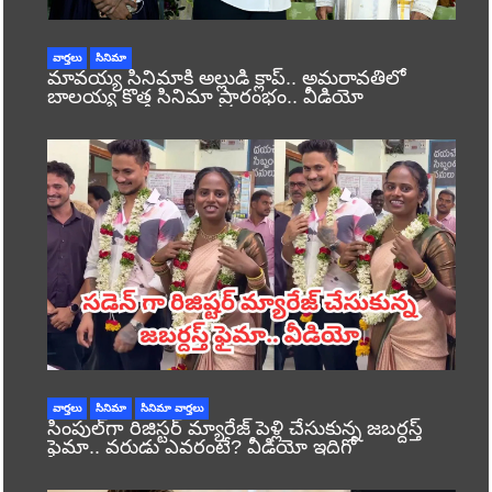
వార్తలు
సినిమా
మావయ్య సినిమాకి అల్లుడి క్లాప్.. అమరావతిలో
బాలయ్య కొత్త సినిమా ప్రారంభం.. వీడియో
వార్తలు
సినిమా
సినిమా వార్తలు
సింపుల్‌గా రిజిస్టర్‌ మ్యారేజ్ పెళ్లి చేసుకున్న జబర్దస్త్
ఫైమా.. వరుడు ఎవరంటే? వీడియో ఇదిగో