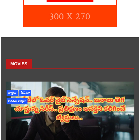
MOVIES
వార్తలు
సినిమా
సినిమా వార్తలు