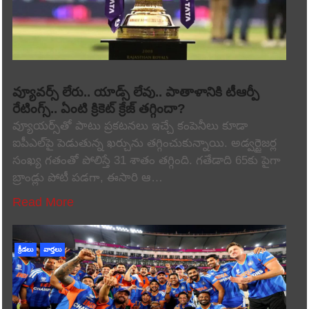
వ్యూవర్స్ లేరు.. యాడ్స్ లేవు.. పాతాళానికి టీఆర్పీ
రేటింగ్స్.. ఏంటి క్రికెట్ క్రేజ్ తగ్గిందా?
వ్యూయర్స్‌తో పాటు ప్రకటనలు ఇచ్చే కంపెనీలు కూడా
ఐపీఎల్‌పై పెడుతున్న ఖర్చును తగ్గించుకున్నాయి. అడ్వర్టైజర్ల
సంఖ్య గతంతో పోలిస్తే 31 శాతం తగ్గింది. గతేడాది 65కు పైగా
బ్రాండ్లు పోటీ పడగా, ఈసారి ఆ…
Read More
క్రీడలు
వార్తలు