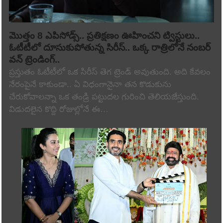
మొత్తం 8 ఎపిసోడ్స్.. ప్రతిక్షణం ఊహించని ట్విస్టులు..
ఓటీటీలో దూసుకుపోతున్న సిరీస్.. ఒక్క రాత్రిలోనే నంబర్
వన్ ట్రెండింగ్..
ప్రస్తుతం ఓటీటీలో ఒక సిరీస్ తెగ ట్రెండ్ అవుతుంది. అది కేవలం
నేరంపైనే కాకుండా.. ఏ విధంగానైనా తన కొడుకును
చేరుకోవాలన్నా ఒక తండ్రి పట్టుదల గురించి తెలియజేస్తుంది.
విడుదలైన కొద్ది రోజుల్లోనే ఈ…