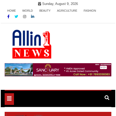
Skip
Sunday, August 9, 2026
to
HOME
WORLD
BEAUTY
AGRICULTURE
FASHION
content
Allin1news
Toggle
navigation
HOME
UPPAL