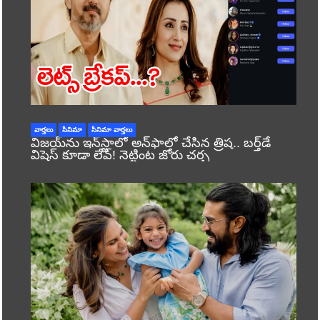
వార్తలు
సినిమా
సినిమా వార్తలు
విజయ్‌ను ఇన్‌స్టాలో అన్‌ఫాలో చేసిన త్రిష.. బర్త్‌డే
విషెస్ కూడా లేవ్! నెట్టింట జోరు చర్చ