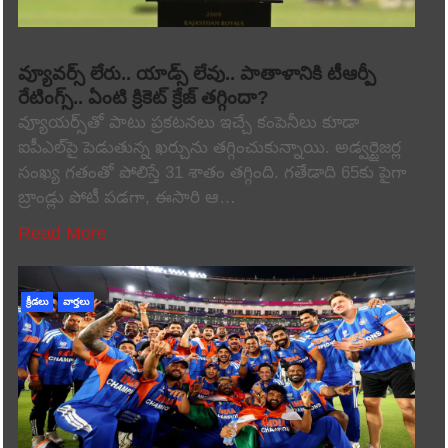
వ్యూవర్స్ లేరు.. యాడ్స్ లేవు.. పాతాళానికి టీఆర్పీ
రేటింగ్స్.. ఏంటి క్రికెట్ క్రేజ్ తగ్గిందా?
వ్యూయర్స్‌తో పాటు ప్రకటనలు ఇచ్చే కంపెనీలు కూడా
ఐపీఎల్‌పై పెడుతున్న ఖర్చును తగ్గించుకున్నాయి. అడ్వర్టైజర్ల
సంఖ్య గతంతో పోలిస్తే 31 శాతం తగ్గింది. గతేడాది 65కు పైగా
బ్రాండ్లు పోటీ పడగా, ఈసారి ఆ…
Read More
క్రీడలు
వార్తలు