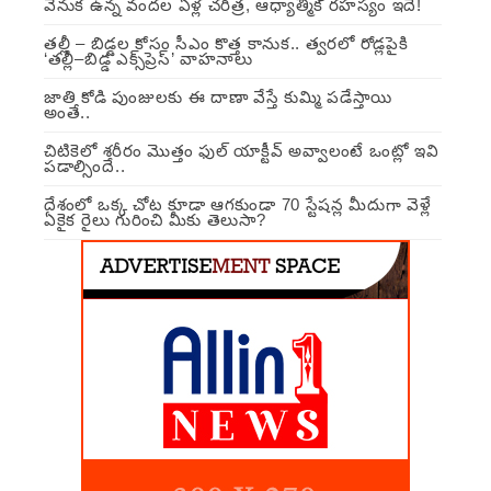
వెనుక ఉన్న వందల ఏళ్ల చరిత్ర, ఆధ్యాత్మిక రహస్యం ఇదే!
తల్లీ – బిడ్డల కోసం సీఎం కొత్త కానుక.. త్వరలో రోడ్లపైకి
‘తల్లీ–బిడ్డ ఎక్స్‌ప్రెస్’ వాహనాలు
జాతి కోడి పుంజులకు ఈ దాణా వేస్తే కుమ్మి పడేస్తాయి
అంతే..
చిటికెలో శరీరం మొత్తం ఫుల్ యాక్టీవ్ అవ్వాలంటే ఒంట్లో ఇవి
పడాల్సిందే..
దేశంలో ఒక్క చోట కూడా ఆగకుండా 70 స్టేషన్ల మీదుగా వెళ్లే
ఏకైక రైలు గురించి మీకు తెలుసా?