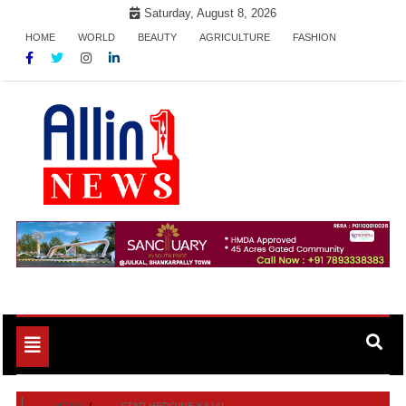
Skip
Saturday, August 8, 2026
to
HOME
WORLD
BEAUTY
AGRICULTURE
FASHION
content
Allin1news
Toggle
navigation
HOME
STAR HEROINE KAJAL