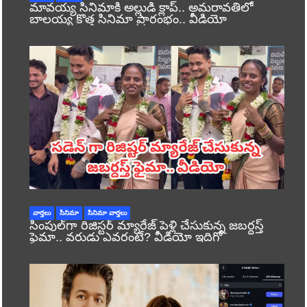
మావయ్య సినిమాకి అల్లుడి క్లాప్.. అమరావతిలో
బాలయ్య కొత్త సినిమా ప్రారంభం.. వీడియో
వార్తలు
సినిమా
సినిమా వార్తలు
సింపుల్‌గా రిజిస్టర్‌ మ్యారేజ్ పెళ్లి చేసుకున్న జబర్దస్త్
ఫైమా.. వరుడు ఎవరంటే? వీడియో ఇదిగో