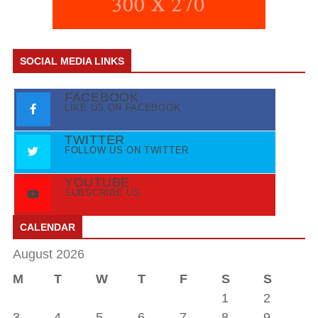
SOCIAL MEDIA LINKS
FACEBOOK
LIKE US ON FACEBOOK
TWITTER
FOLLOW US ON TWITTER
YOUTUBE
SUBSCRIBE US
CALENDAR
August 2026
M
T
W
T
F
S
S
1
2
3
4
5
6
7
8
9