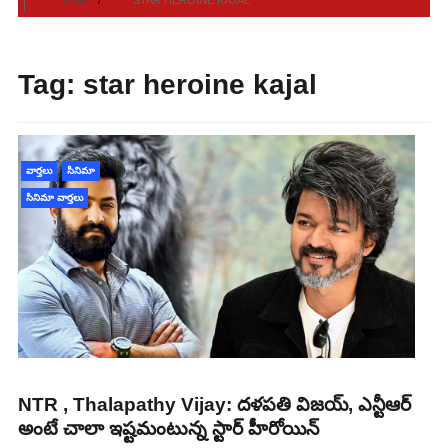
Tag:
star heroine kajal
వార్తలు
సినిమా
సినిమా వార్తలు
NTR , Thalapathy Vijay: దళపతి విజయ్, ఎన్టీఆర్
అంటే చాలా ఇష్టమంటున్న స్టార్ హీరోయిన్