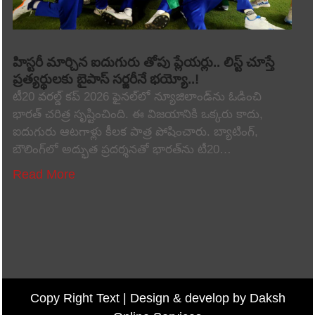
హిస్టరీ మార్చిన ఐదుగురు తోపు ప్లేయర్లు.. లిస్ట్ చూస్తే
ప్రత్యర్థులకు బైపాస్ సర్జరీనే భయ్యో..!
టీ20 వరల్డ్ కప్ 2026 ఫైనల్‌లో న్యూజిలాండ్‌ను ఓడించి
భారత్ చరిత్ర సృష్టించింది. ఈ విజయానికి ఒక్కరు కాదు,
ఐదుగురు ఆటగాళ్లు కీలక పాత్ర పోషించారు. బ్యాటింగ్,
బౌలింగ్‌లో అద్భుత ప్రదర్శనతో భారత్‌ను టీ20…
Read More
Copy Right Text |
Design & develop by Daksh