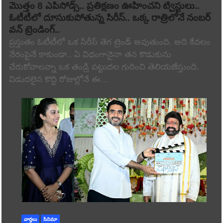
మొత్తం 8 ఎపిసోడ్స్.. ప్రతిక్షణం ఊహించని ట్విస్టులు..
ఓటీటీలో దూసుకుపోతున్న సిరీస్.. ఒక్క రాత్రిలోనే నంబర్
వన్ ట్రెండింగ్..
ప్రస్తుతం ఓటీటీలో ఒక సిరీస్ తెగ ట్రెండ్ అవుతుంది. అది కేవలం
నేరంపైనే కాకుండా.. ఏ విధంగానైనా తన కొడుకును
చేరుకోవాలన్నా ఒక తండ్రి పట్టుదల గురించి తెలియజేస్తుంది.
విడుదలైన కొద్ది రోజుల్లోనే ఈ…
వార్తలు
సినిమా