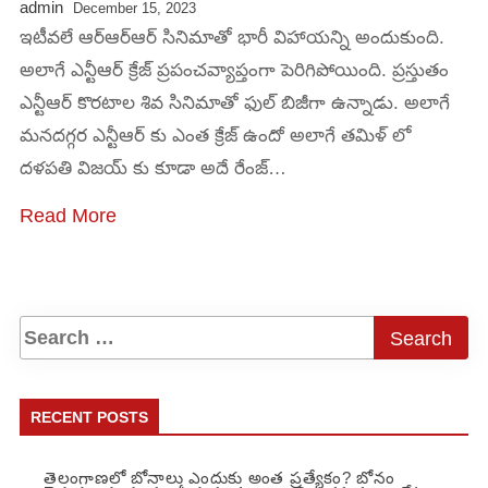
admin
December 15, 2023
ఇటీవలే ఆర్ఆర్ఆర్ సినిమాతో భారీ విహాయన్ని అందుకుంది.
అలాగే ఎన్టీఆర్ క్రేజ్ ప్రపంచవ్యాప్తంగా పెరిగిపోయింది. ప్రస్తుతం
ఎన్టీఆర్ కొరటాల శివ సినిమాతో ఫుల్ బిజీగా ఉన్నాడు. అలాగే
మనదగ్గర ఎన్టీఆర్ కు ఎంత క్రేజ్ ఉందో అలాగే తమిళ్ లో
దళపతి విజయ్ కు కూడా అదే రేంజ్…
Read More
RECENT POSTS
తెలంగాణలో బోనాలు ఎందుకు అంత ప్రత్యేకం? బోనం