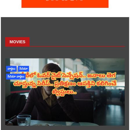
MOVIES
వార్తలు
సినిమా
సినిమా వార్తలు