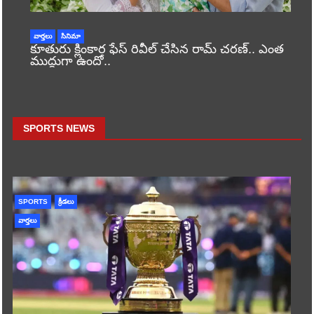
వార్తలు
సినిమా
కూతురు క్లింకార ఫేస్ రివీల్ చేసిన రామ్ చరణ్.. ఎంత
ముద్దుగా ఉందో..
SPORTS NEWS
SPORTS
క్రీడలు
వార్తలు