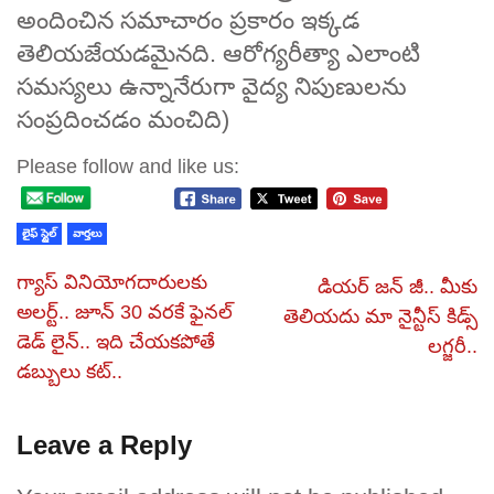
అందించిన సమాచారం ప్రకారం ఇక్కడ
తెలియజేయడమైనది. ఆరోగ్యరీత్యా ఎలాంటి
సమస్యలు ఉన్నానేరుగా వైద్య నిపుణులను
సంప్రదించడం మంచిది)
Please follow and like us:
లైఫ్ స్టైల్
వార్తలు
గ్యాస్ వినియోగదారులకు
డియర్ జన్ జీ.. మీకు
అలర్ట్.. జూన్ 30 వరకే ఫైనల్
తెలియదు మా నైన్టీస్ కిడ్స్
డెడ్ లైన్.. ఇది చేయకపోతే
లగ్జరీ..
డబ్బులు కట్..
Leave a Reply