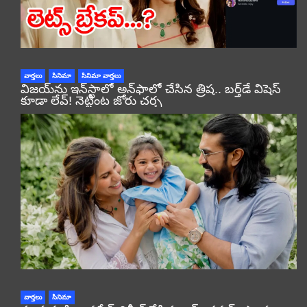
వార్తలు
సినిమా
సినిమా వార్తలు
విజయ్‌ను ఇన్‌స్టాలో అన్‌ఫాలో చేసిన త్రిష.. బర్త్‌డే విషెస్
కూడా లేవ్! నెట్టింట జోరు చర్చ
వార్తలు
సినిమా