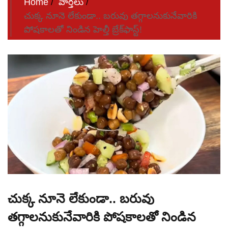
Home
వార్తలు
చుక్క నూనె లేకుండా.. బరువు తగ్గాలనుకునేవారికి
పోషకాలతో నిండిన హెల్తీ బ్రేక్‌ఫాస్ట్!
చుక్క నూనె లేకుండా.. బరువు
తగ్గాలనుకునేవారికి పోషకాలతో నిండిన