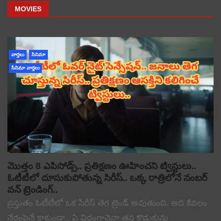
MOVIES
వార్తలు
సినిమా
సినిమా వార్తలు
మొత్తం 8 ఎపిసోడ్స్.. ప్రతిక్షణం ఊహించని ట్విస్టులు..
ఓటీటీలో దూసుకుపోతున్న సిరీస్.. ఒక్క రాత్రిలోనే నంబర్
వన్ ట్రెండింగ్..
ప్రస్తుతం ఓటీటీలో ఒక సిరీస్ తెగ ట్రెండ్ అవుతుంది. అది కేవలం
నేరంపైనే కాకుండా.. ఏ విధంగానైనా తన కొడుకును