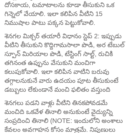
దోసకాయ, టమాటాలను కూడా తీసుకుని ఒక
గిన్నెలో వేయాలి. ఇలా కలిపిన వీటిని 15
నిముషాల పాటు పక్కన పెట్టుకోవాలి.
శెనగల మిక్చర్ తయారీ విధానం స్టెప్ 2: ఇప్పుడు
వీటిని తీసుకుని కొద్దిగామసాలా పొడి, అర టేబుల్
స్పూన్ మిరియాల పొడి, టేస్టింగ్ సాల్ట్, రుచికి
తగినంత ఉప్పును వేసుకుని మంచిగా
కలుపుకోవాలి. ఇలా కలిపిన వాటిని బరువు
తగ్గాలనుకునే వారు ఉదయం పూట తీసుకుంటే
డబ్బులు లేకుండానే మంచి ఫలితం వస్తుంది
శెనగలు పడని వాళ్లు వీటిని తినకపోవడమే
మంచిది ఒకవేళ తినాలి అనుకుంటే వైద్యున్ని
సంప్రదించి తినాలి (NOTE: ఇందులోని అంశాలు
కేవలం అవగాహన కోసం మాత్రమే. నిపుణులు