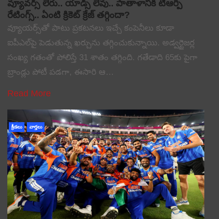
వ్యూవర్స్ లేరు.. యాడ్స్ లేవు.. పాతాళానికి టీఆర్పీ
రేటింగ్స్.. ఏంటి క్రికెట్ క్రేజ్ తగ్గిందా?
వ్యూయర్స్‌తో పాటు ప్రకటనలు ఇచ్చే కంపెనీలు కూడా
ఐపీఎల్‌పై పెడుతున్న ఖర్చును తగ్గించుకున్నాయి. అడ్వర్టైజర్ల
సంఖ్య గతంతో పోలిస్తే 31 శాతం తగ్గింది. గతేడాది 65కు పైగా
బ్రాండ్లు పోటీ పడగా, ఈసారి ఆ…
Read More
క్రీడలు
వార్తలు