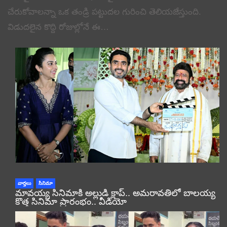
చేరుకోవాలన్నా ఒక తండ్రి పట్టుదల గురించి తెలియజేస్తుంది.
విడుదలైన కొద్ది రోజుల్లోనే ఈ…
వార్తలు
సినిమా
మావయ్య సినిమాకి అల్లుడి క్లాప్.. అమరావతిలో బాలయ్య
కొత్త సినిమా ప్రారంభం.. వీడియో