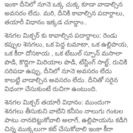
ఇంకా దీనిలో నూనె ఒక్క చుక్క కూడా వాడాల్సిన
అవసరం లేదు. మరి, దీనికి కావాల్సిన పదార్దాలు,
తయారీ విధానం ఇక్కడ చూద్దాం..
శెనగల మిక్చర్ కు కావాల్సిన పదార్దాలు: రెండు
కప్పుల శెనగలు, ఒక పెద్ద టమాటా, ఒక ఉల్లిపాయ,
ఒక కీరా దోసకాయ , ఒక టేబుల్ స్పూన్ మసాలా
పొడి, కొద్దిగా మిరియాల పొడి, టేస్టింగ్ సాల్ట్, రుచికి
సరిపడా ఉప్పు, దీనిలో నూనె అవసరం లేదు
కాబట్టి వాడాల్సిన అవసరం లేదు. దీనితో సరైన
విధంగా చేసుకుంటే రుచిగా ఉంటుంది.
శెనగల మిక్చర్ తయారీ విధానం: ముందుగా
శెనగలు తీసుకుని వాటిని కనీసం నాలుగు గంటల
పాటు నానబెట్టుకోవాలి అలాగే, ఉల్లిపాయను కడిగి
చిన్న ముక్కలుగా కట్ చేసుకోవాలి ఇంకా కీరా