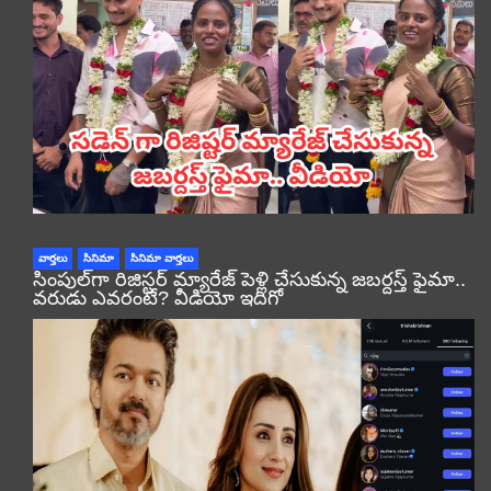
వార్తలు
సినిమా
సినిమా వార్తలు
సింపుల్‌గా రిజిస్టర్‌ మ్యారేజ్ పెళ్లి చేసుకున్న జబర్దస్త్ ఫైమా..
వరుడు ఎవరంటే? వీడియో ఇదిగో