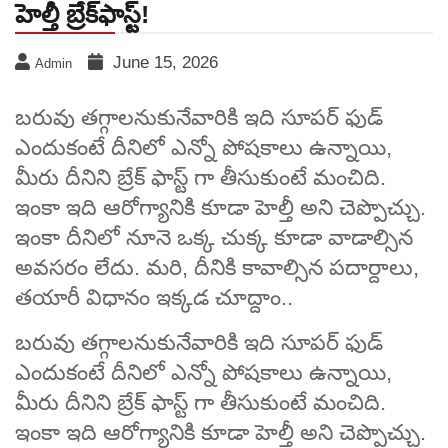
హెల్తీ బ్రేక్‌ఫాస్ట్!
June 15, 2026
Admin
బరువు తగ్గాలనుకునేవారికి ఇది సూపర్ ఫుడ్
ఎందుకంటే దీనిలో ఎన్నో పోషకాలు ఉన్నాయి,
మీరు దీనిని బ్రేక్ ఫాస్ట్ గా తీసుకుంటే మంచిది.
ఇంకా ఇది ఆరోగ్యానికి కూడా హెల్తీ అని చెప్పొచ్చు.
ఇంకా దీనిలో నూనె ఒక్క చుక్క కూడా వాడాల్సిన
అవసరం లేదు. మరి, దీనికి కావాల్సిన పదార్దాలు,
తయారీ విధానం ఇక్కడ చూద్దాం..
బరువు తగ్గాలనుకునేవారికి ఇది సూపర్ ఫుడ్
ఎందుకంటే దీనిలో ఎన్నో పోషకాలు ఉన్నాయి,
మీరు దీనిని బ్రేక్ ఫాస్ట్ గా తీసుకుంటే మంచిది.
ఇంకా ఇది ఆరోగ్యానికి కూడా హెల్తీ అని చెప్పొచ్చు.