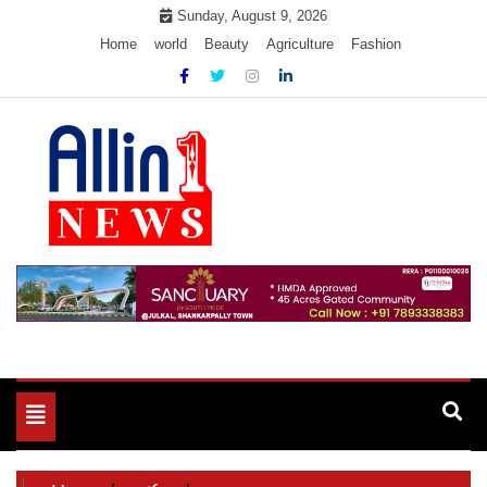
Skip
Sunday, August 9, 2026
to
Home
world
Beauty
Agriculture
Fashion
content
Allin1news
Toggle
navigation