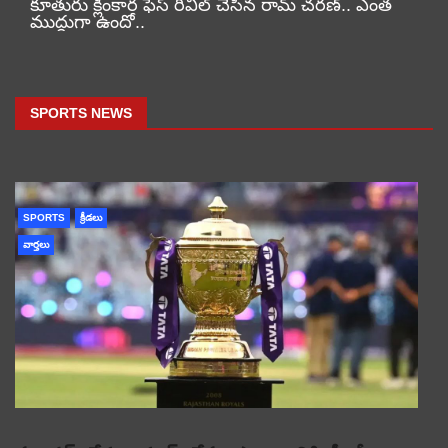
కూతురు క్లింకార ఫేస్ రివీల్ చేసిన రామ్ చరణ్.. ఎంత
ముద్దుగా ఉందో..
SPORTS NEWS
SPORTS
క్రీడలు
వార్తలు