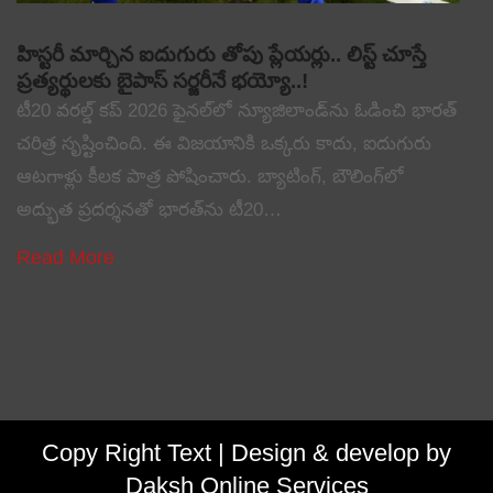
హిస్టరీ మార్చిన ఐదుగురు తోపు ప్లేయర్లు.. లిస్ట్ చూస్తే
ప్రత్యర్థులకు బైపాస్ సర్జరీనే భయ్యో..!
టీ20 వరల్డ్ కప్ 2026 ఫైనల్‌లో న్యూజిలాండ్‌ను ఓడించి భారత్
చరిత్ర సృష్టించింది. ఈ విజయానికి ఒక్కరు కాదు, ఐదుగురు
ఆటగాళ్లు కీలక పాత్ర పోషించారు. బ్యాటింగ్, బౌలింగ్‌లో
అద్భుత ప్రదర్శనతో భారత్‌ను టీ20…
Read More
Copy Right Text |
Design & develop by
Daksh Online Services