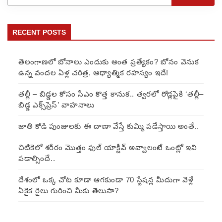
RECENT POSTS
తెలంగాణలో బోనాలు ఎందుకు అంత ప్రత్యేకం? బోనం వెనుక
ఉన్న వందల ఏళ్ల చరిత్ర, ఆధ్యాత్మిక రహస్యం ఇదే!
తల్లీ – బిడ్డల కోసం సీఎం కొత్త కానుక.. త్వరలో రోడ్లపైకి ‘తల్లీ–
బిడ్డ ఎక్స్‌ప్రెస్’ వాహనాలు
జాతి కోడి పుంజులకు ఈ దాణా వేస్తే కుమ్మి పడేస్తాయి అంతే..
చిటికెలో శరీరం మొత్తం ఫుల్ యాక్టీవ్ అవ్వాలంటే ఒంట్లో ఇవి
పడాల్సిందే..
దేశంలో ఒక్క చోట కూడా ఆగకుండా 70 స్టేషన్ల మీదుగా వెళ్లే
ఏకైక రైలు గురించి మీకు తెలుసా?