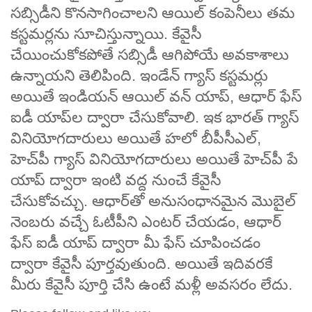
సబ్సిడీని కొనసాగించాలని ఆయిల్ కంపెనీలు తమ
కస్టమర్లను సూచిస్తున్నాయి. కేవైసీ
చేయించుకోకపోతే సబ్సిడీ ఆగిపోయే అవకాశాలు
ఉన్నాయని తెలిపింది. ఇండేన్ గ్యాస్ కస్టమర్లు
అయితే ఇండియన్ ఆయిల్ వన్ యాప్, ఆధార్ ఫేస్
ఐడీ యాప్‌ల ద్వారా చేసుకోవాలి. ఇక భారత్ గ్యాస్
వినియోగదారులు అయితే హలో బీపీసీఎల్,
హెచ్‌పీ గ్యాస్ వినియోగదారులు అయితే హెచ్‌పీ పే
యాప్ ద్వారా ఇంటి వద్ద నుంచే కేవైసీ
చేసుకోవచ్చు. ఆధార్‌తో అనుసంధానమైన మొబైల్
నెంబరు వచ్చే ఓటీపీని ఎంటర్ చేయడం, ఆధార్
ఫేస్ ఐడీ యాప్ ద్వారా మీ ఫేస్ చూపించడం
ద్వారా కేవైసీ పూర్తవుతుంది. అయితే ఇదివరకే
మీరు కేవైసీ పూర్తి చేసి ఉంటే మళ్లీ అవసరం లేదు.