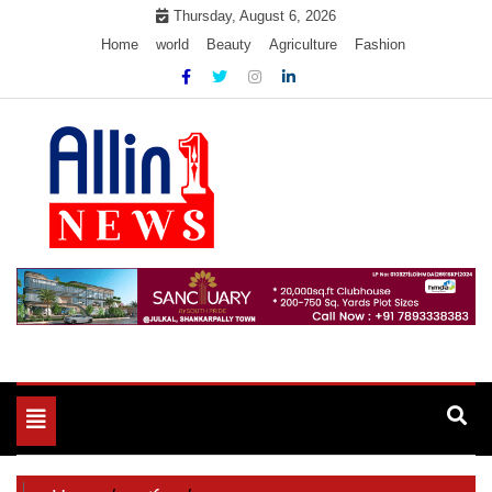
Skip
Thursday, August 6, 2026
to
Home
world
Beauty
Agriculture
Fashion
content
Allin1news
Toggle
navigation