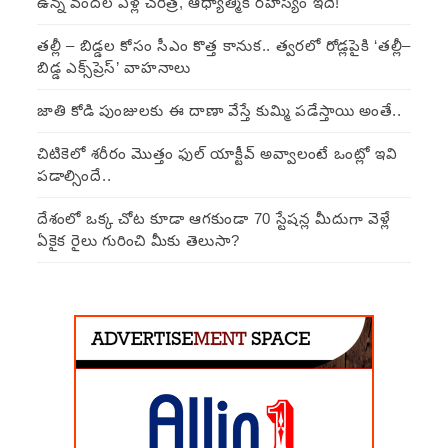
ఉన్న వందల ఏళ్ల చరిత్ర, ఆధ్యాత్మిక రహస్యం ఇదే!
తల్లీ – బిడ్డల కోసం సీఎం కొత్త కానుక.. త్వరలో రోడ్లపైకి ‘తల్లీ–
బిడ్డ ఎక్స్‌ప్రెస్’ వాహనాలు
జాతి కోడి పుంజులకు ఈ దాణా వేస్తే కుమ్మి పడేస్తాయి అంతే..
చిటికెలో శరీరం మొత్తం ఫుల్ యాక్టీవ్ అవ్వాలంటే ఒంట్లో ఇవి
పడాల్సిందే..
దేశంలో ఒక్క చోట కూడా ఆగకుండా 70 స్టేషన్ల మీదుగా వెళ్లే
ఏకైక రైలు గురించి మీకు తెలుసా?