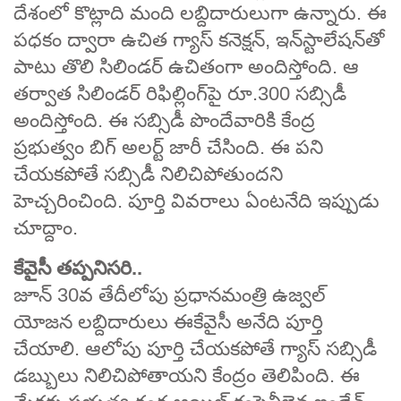
దేశంలో కొట్లాది మంది లబ్దిదారులుగా ఉన్నారు. ఈ
పధకం ద్వారా ఉచిత గ్యాస్ కనెక్షన్, ఇన్‌స్టాలేషన్‌తో
పాటు తొలి సిలిండర్ ఉచితంగా అందిస్తోంది. ఆ
తర్వాత సిలిండర్ రిఫిల్లింగ్‌పై రూ.300 సబ్సిడీ
అందిస్తోంది. ఈ సబ్సిడీ పొందేవారికి కేంద్ర
ప్రభుత్వం బిగ్ అలర్ట్ జారీ చేసింది. ఈ పని
చేయకపోతే సబ్సిడీ నిలిచిపోతుందని
హెచ్చరించింది. పూర్తి వివరాలు ఏంటనేది ఇప్పుడు
చూద్దాం.
కేవైసీ తప్పనిసరి..
జూన్ 30వ తేదీలోపు ప్రధానమంత్రి ఉజ్వల్
యోజన లబ్దిదారులు ఈకేవైసీ అనేది పూర్తి
చేయాలి. ఆలోపు పూర్తి చేయకపోతే గ్యాస్ సబ్సిడీ
డబ్బులు నిలిచిపోతాయని కేంద్రం తెలిపింది. ఈ