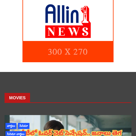
MOVIES
వార్తలు
సినిమా
సినిమా వార్తలు