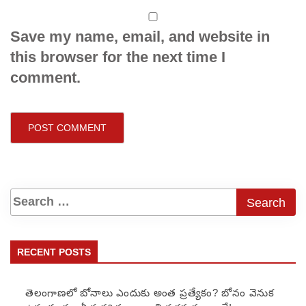
Save my name, email, and website in
this browser for the next time I
comment.
RECENT POSTS
తెలంగాణలో బోనాలు ఎందుకు అంత ప్రత్యేకం? బోనం వెనుక