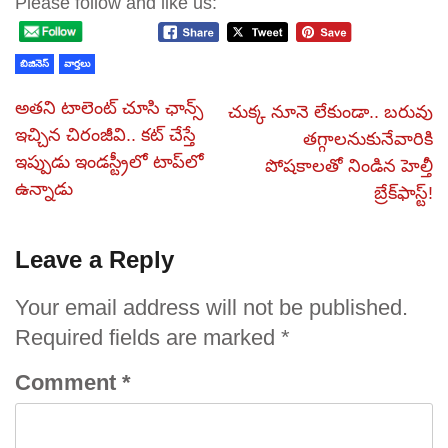
Please follow and like us:
బిజినెస్
వార్తలు
అతని టాలెంట్ చూసి ఛాన్స్
చుక్క నూనె లేకుండా.. బరువు
ఇచ్చిన చిరంజీవి.. కట్ చేస్తే
తగ్గాలనుకునేవారికి
ఇప్పుడు ఇండస్ట్రీలో టాప్‌లో
పోషకాలతో నిండిన హెల్తీ
ఉన్నాడు
బ్రేక్‌ఫాస్ట్!
Leave a Reply
Your email address will not be published.
Required fields are marked
*
Comment
*