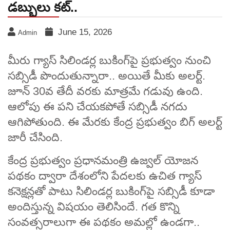
డబ్బులు కట్..
June 15, 2026
Admin
మీరు గ్యాస్ సిలిండర్ల బుకింగ్‌పై ప్రభుత్వం నుంచి
సబ్సిడీ పొందుతున్నారా.. అయితే మీకు అలర్ట్.
జూన్ 30వ తేదీ వరకు మాత్రమే గడువు ఉంది.
ఆలోపు ఈ పని చేయకపోతే సబ్సిడీ నగదు
ఆగిపోతుంది. ఈ మేరకు కేంద్ర ప్రభుత్వం బిగ్ అలర్ట్
జారీ చేసింది.
కేంద్ర ప్రభుత్వం ప్రధానమంత్రి ఉజ్వల్ యోజన
పథకం ద్వారా దేశంలోని పేదలకు ఉచిత గ్యాస్
కనెక్షన్లతో పాటు సిలిండర్ల బుకింగ్‌పై సబ్సిడీ కూడా
అందిస్తున్న విషయం తెలిసిందే. గత కొన్ని
సంవత్సరాలుగా ఈ పథకం అమల్లో ఉండగా..