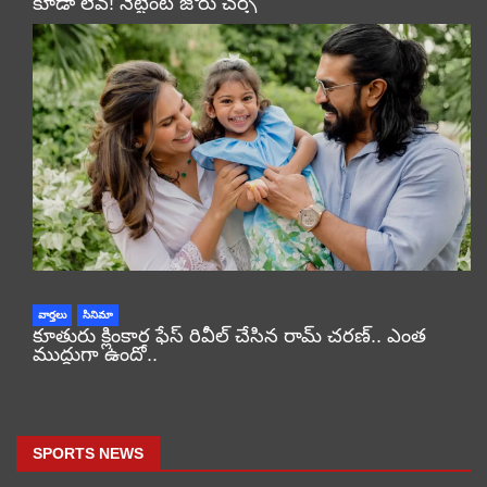
కూడా లేవ్! నెట్టింట జోరు చర్చ
వార్తలు
సినిమా
కూతురు క్లింకార ఫేస్ రివీల్ చేసిన రామ్ చరణ్.. ఎంత
ముద్దుగా ఉందో..
SPORTS NEWS