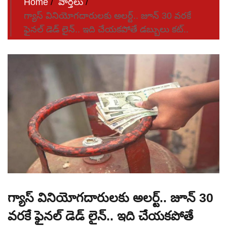
Home
వార్తలు
గ్యాస్ వినియోగదారులకు అలర్ట్.. జూన్ 30 వరకే
ఫైనల్ డెడ్ లైన్.. ఇది చేయకపోతే డబ్బులు కట్..
గ్యాస్ వినియోగదారులకు అలర్ట్.. జూన్ 30
వరకే ఫైనల్ డెడ్ లైన్.. ఇది చేయకపోతే