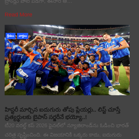
బ్రాండ్లు పోటీ పడగా, ఈసారి ఆ…
Read More
క్రీడలు
వార్తలు
హిస్టరీ మార్చిన ఐదుగురు తోపు ప్లేయర్లు.. లిస్ట్ చూస్తే
ప్రత్యర్థులకు బైపాస్ సర్జరీనే భయ్యో..!
టీ20 వరల్డ్ కప్ 2026 ఫైనల్‌లో న్యూజిలాండ్‌ను ఓడించి భారత్
చరిత్ర సృష్టించింది. ఈ విజయానికి ఒక్కరు కాదు, ఐదుగురు