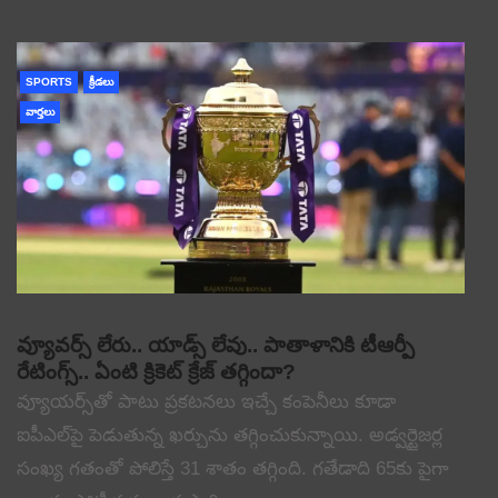
SPORTS
క్రీడలు
వార్తలు
వ్యూవర్స్ లేరు.. యాడ్స్ లేవు.. పాతాళానికి టీఆర్పీ
రేటింగ్స్.. ఏంటి క్రికెట్ క్రేజ్ తగ్గిందా?
వ్యూయర్స్‌తో పాటు ప్రకటనలు ఇచ్చే కంపెనీలు కూడా
ఐపీఎల్‌పై పెడుతున్న ఖర్చును తగ్గించుకున్నాయి. అడ్వర్టైజర్ల
సంఖ్య గతంతో పోలిస్తే 31 శాతం తగ్గింది. గతేడాది 65కు పైగా