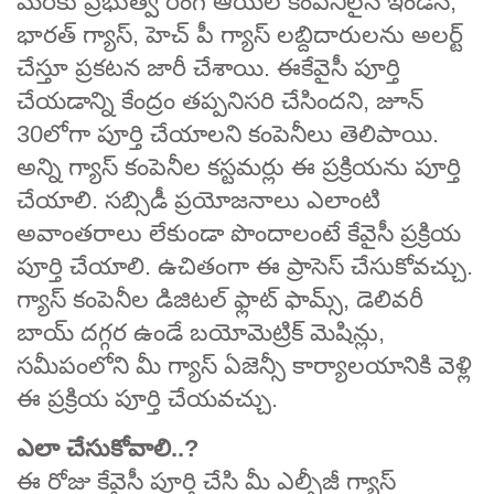
మేరకు ప్రభుత్వ రంగ ఆయిల్ కంపెనీలైన ఇండేన్,
భారత్ గ్యాస్, హెచ్ పీ గ్యాస్ లబ్దిదారులను అలర్ట్
చేస్తూ ప్రకటన జారీ చేశాయి. ఈకేవైసీ పూర్తి
చేయడాన్ని కేంద్రం తప్పనిసరి చేసిందని, జూన్
30లోగా పూర్తి చేయాలని కంపెనీలు తెలిపాయి.
అన్ని గ్యాస్ కంపెనీల కస్టమర్లు ఈ ప్రక్రియను పూర్తి
చేయాలి. సబ్సిడీ ప్రయోజనాలు ఎలాంటి
అవాంతరాలు లేకుండా పొందాలంటే కేవైసీ ప్రక్రియ
పూర్తి చేయాలి. ఉచితంగా ఈ ప్రాసెస్ చేసుకోవచ్చు.
గ్యాస్ కంపెనీల డిజిటల్ ఫ్లాట్ ఫామ్స్, డెలివరీ
బాయ్ దగ్గర ఉండే బయోమెట్రిక్ మెషిన్లు,
సమీపంలోని మీ గ్యాస్ ఏజెన్సీ కార్యాలయానికి వెళ్లి
ఈ ప్రక్రియ పూర్తి చేయవచ్చు.
ఎలా చేసుకోవాలి..?
ఈ రోజు కేవైసీ పూర్తి చేసి మీ ఎల్పీజీ గ్యాస్