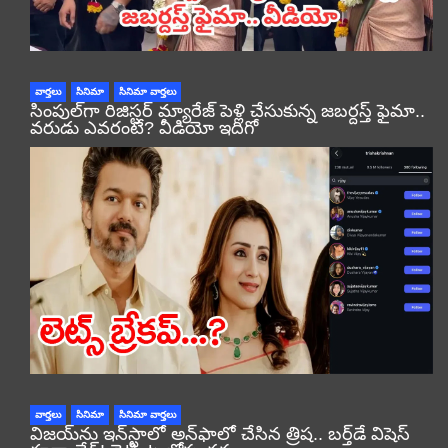
వార్తలు
సినిమా
సినిమా వార్తలు
సింపుల్‌గా రిజిస్టర్‌ మ్యారేజ్ పెళ్లి చేసుకున్న జబర్దస్త్ ఫైమా..
వరుడు ఎవరంటే? వీడియో ఇదిగో
వార్తలు
సినిమా
సినిమా వార్తలు
విజయ్‌ను ఇన్‌స్టాలో అన్‌ఫాలో చేసిన త్రిష.. బర్త్‌డే విషెస్