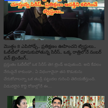
మొత్తం 8 ఎపిసోడ్స్.. ప్రతిక్షణం ఊహించని ట్విస్టులు..
ఓటీటీలో దూసుకుపోతున్న సిరీస్.. ఒక్క రాత్రిలోనే నంబర్
వన్ ట్రెండింగ్..
ప్రస్తుతం ఓటీటీలో ఒక సిరీస్ తెగ ట్రెండ్ అవుతుంది. అది కేవలం
నేరంపైనే కాకుండా.. ఏ విధంగానైనా తన కొడుకును
చేరుకోవాలన్నా ఒక తండ్రి పట్టుదల గురించి తెలియజేస్తుంది.
విడుదలైన కొద్ది రోజుల్లోనే ఈ…