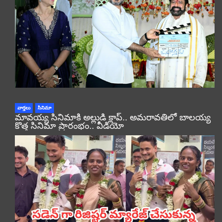
వార్తలు
సినిమా
మావయ్య సినిమాకి అల్లుడి క్లాప్.. అమరావతిలో బాలయ్య
కొత్త సినిమా ప్రారంభం.. వీడియో