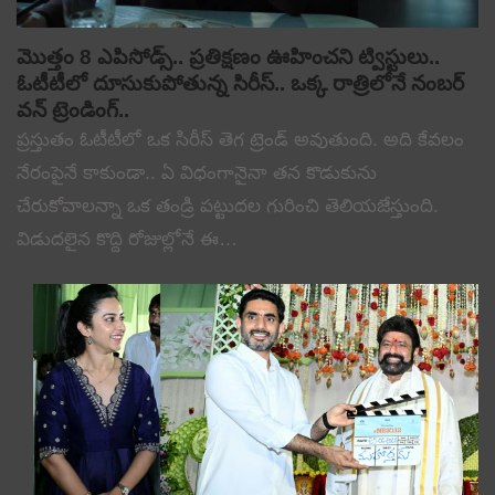
మొత్తం 8 ఎపిసోడ్స్.. ప్రతిక్షణం ఊహించని ట్విస్టులు..
ఓటీటీలో దూసుకుపోతున్న సిరీస్.. ఒక్క రాత్రిలోనే నంబర్
వన్ ట్రెండింగ్..
ప్రస్తుతం ఓటీటీలో ఒక సిరీస్ తెగ ట్రెండ్ అవుతుంది. అది కేవలం
నేరంపైనే కాకుండా.. ఏ విధంగానైనా తన కొడుకును
చేరుకోవాలన్నా ఒక తండ్రి పట్టుదల గురించి తెలియజేస్తుంది.
విడుదలైన కొద్ది రోజుల్లోనే ఈ…