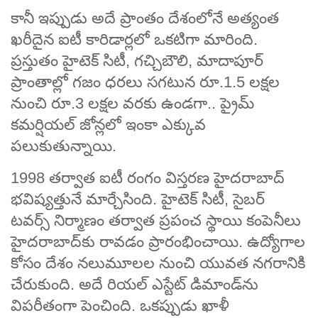
కానీ ఇప్పుడు అదే ప్రాంతం దేశంలోనే అత్యంత
ఖరీదైన ఐటీ కారిడార్లలో ఒకటిగా మారింది.
ప్రస్తుతం హైటెక్ సిటీ, గచ్చిబౌలి, మాదాపూర్
ప్రాంతాల్లో గజం ధరలు సగటున రూ.1.5 లక్షల
నుంచి రూ.3 లక్షల వరకు ఉండగా.. ప్రైమ్
కమర్షియల్ జోన్లలో ఇంకా ఎక్కువ
పలుకుతున్నాయి.
1998 తర్వాత ఐటీ రంగం విస్తరణ హైదరాబాద్
భవిష్యత్తునే మార్చేసింది. హైటెక్ సిటీ, సైబర్
టవర్స్ నిర్మాణం తర్వాత ప్రపంచ స్థాయి కంపెనీలు
హైదరాబాద్‌కు రావడం ప్రారంభించాయి. ఉద్యోగాల
కోసం దేశం నలుమూలల నుంచి యువత నగరానికి
చేరుకుంది. అదే రియల్ ఎస్టేట్ డిమాండ్‌ను
విపరీతంగా పెంచింది. ఒకప్పుడు ఖాళీ