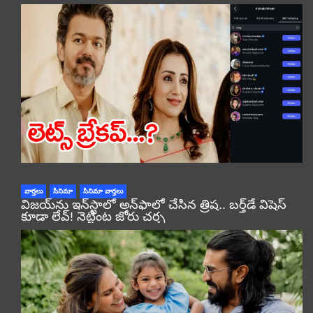
వార్తలు
సినిమా
సినిమా వార్తలు
విజయ్‌ను ఇన్‌స్టాలో అన్‌ఫాలో చేసిన త్రిష.. బర్త్‌డే విషెస్
కూడా లేవ్! నెట్టింట జోరు చర్చ