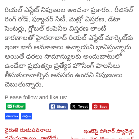
రియల్ ఎస్టేట్ నిపుణుల అంచనా ప్రకారం.. రీజినల్
రింగ్ రోడ్, ఫ్యూచర్ సిటీ, మెట్రో విస్తరణ, డేటా
సెంటర్లు, గ్లోబల్ కంపెనీల విస్తరణ లాంటి
కారణాలతో హైదరాబాద్ రియల్ ఎస్టేట్ మార్కెట్‌కు
ఇంకా భారీ అవకాశాలు ఉన్నాయని భావిస్తున్నారు.
అయితే ధరలు సామాన్యులకు అందుబాటులో
ఉండేలా ప్రభుత్వం ప్రత్యేక హౌసింగ్ పాలసీలు
తీసుకురావాల్సిన అవసరం ఉందని నిపుణులు
చెబుతున్నారు.
Please follow and like us:
తెలంగాణ
వార్తలు
నైరుతి రుతుపవనాలు
ఇంటిపై సోలార్ ప్యానెళ్లు
వచ్చేస్తున్నాయి.. రాబోయే