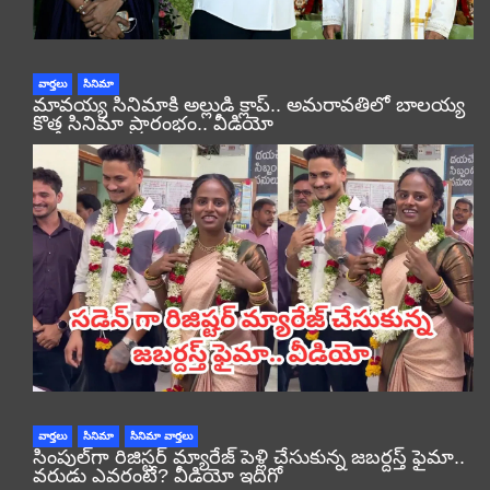
వార్తలు
సినిమా
మావయ్య సినిమాకి అల్లుడి క్లాప్.. అమరావతిలో బాలయ్య
కొత్త సినిమా ప్రారంభం.. వీడియో
వార్తలు
సినిమా
సినిమా వార్తలు
సింపుల్‌గా రిజిస్టర్‌ మ్యారేజ్ పెళ్లి చేసుకున్న జబర్దస్త్ ఫైమా..
వరుడు ఎవరంటే? వీడియో ఇదిగో