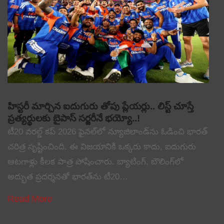
హిస్టరీ మార్చిన ఐదుగురు తోపు ప్లేయర్లు.. లిస్ట్ చూస్తే
ప్రత్యర్థులకు బైపాస్ సర్జరీనే భయ్యో..!
టీ20 వరల్డ్ కప్ 2026 ఫైనల్‌లో న్యూజిలాండ్‌ను ఓడించి భారత్
చరిత్ర సృష్టించింది. ఈ విజయానికి ఒక్కరు కాదు, ఐదుగురు
ఆటగాళ్లు కీలక పాత్ర పోషించారు. బ్యాటింగ్, బౌలింగ్‌లో
అద్భుత ప్రదర్శనతో భారత్‌ను టీ20…
Read More