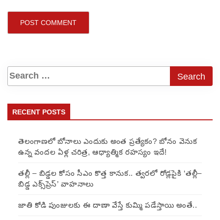
RECENT POSTS
తెలంగాణలో బోనాలు ఎందుకు అంత ప్రత్యేకం? బోనం వెనుక
ఉన్న వందల ఏళ్ల చరిత్ర, ఆధ్యాత్మిక రహస్యం ఇదే!
తల్లీ – బిడ్డల కోసం సీఎం కొత్త కానుక.. త్వరలో రోడ్లపైకి ‘తల్లీ–
బిడ్డ ఎక్స్‌ప్రెస్’ వాహనాలు
జాతి కోడి పుంజులకు ఈ దాణా వేస్తే కుమ్మి పడేస్తాయి అంతే..