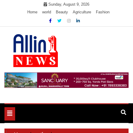
Skip
Sunday, August 9, 2026
to
Home
world
Beauty
Agriculture
Fashion
content
Allin1news
Toggle
navigation