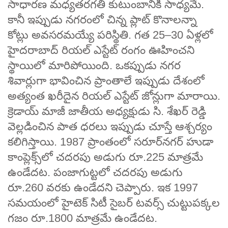
సాధారణ మధ్యతరగతి కుటుంబానికీ సాధ్యమే.
కానీ ఇప్పుడు నగరంలో చిన్న ప్లాట్ కొనాలన్నా
కోట్లు అవసరమయ్యే పరిస్థితి. గత 25–30 ఏళ్లలో
హైదరాబాద్ రియల్ ఎస్టేట్ రంగం ఊహించని
స్థాయిలో మారిపోయింది. ఒకప్పుడు నగర
శివార్లుగా భావించిన ప్రాంతాలే ఇప్పుడు దేశంలో
అత్యంత ఖరీదైన రియల్ ఎస్టేట్ జోన్లుగా మారాయి.
క్రెడాయ్ మాజీ జాతీయ అధ్యక్షుడు సి. శేఖర్ రెడ్డి
వెల్లడించిన పాత ధరలు ఇప్పుడు చూస్తే ఆశ్చర్యం
కలిగిస్తాయి. 1987 ప్రాంతంలో సరూర్‌నగర్ హుడా
కాంప్లెక్స్‌లో చదరపు అడుగు రూ.225 మాత్రమే
ఉండేదట. పంజాగుట్టలో చదరపు అడుగు
రూ.260 వరకు ఉండేదని చెప్పారు. ఇక 1997
సమయంలో హైటెక్ సిటీ సైబర్ టవర్స్ చుట్టుపక్కల
గజం రూ.1800 మాత్రమే ఉండేదట.