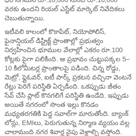
వరకు ఉందని రియల్ ఎస్టేట్ మార్కెట్ నివేదికలు
చెబుతున్నాయి.
ఇటీవలి కాలంలో కొకాపేట్, నియోపోలిస్,
ఫైనాన్షియల్ డిస్ట్రిక్ట్ ప్రాంతాల్లో ప్రభుత్వం
నిర్వహించిన భూముల వేలాల్లో ఎకరం రూ.100
కోట్లకు పైగా పలికింది. ఆ ప్రభావం చుట్టుపక్కల 5–
10 కిలోమీటర్ల ప్రాంతాలపై పడింది. చిన్న రోడ్డు,
మెట్రో, ఫ్లైఓవర్, ఐటీ పార్క్ ప్రకటన వచ్చినా వెంటనే
రేట్లు పెరిగే పరిస్థితి ఏర్పడింది. ఒకప్పుడు జీతం
సేవ్ చేసి ప్లాట్ కొనగలిగే పరిస్థితి ఉండేది. ఇప్పుడు
అయితే నగరంలో సొంత ఇల్లు కొనడం
మధ్యతరగతికి పెద్ద సవాల్‌గా మారుతోంది. బ్యాంక్
లోన్లు, EMIలు, పెరుగుతున్న నిర్మాణ వ్యయం వల్ల
చాలామంది నగర శివార్ల వైపు వెళ్లాల్సి వస్తోంది.