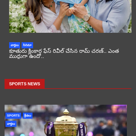
వార్తలు
సినిమా
కూతురు క్లింకార ఫేస్ రివీల్ చేసిన రామ్ చరణ్.. ఎంత
ముద్దుగా ఉందో..
SPORTS NEWS
SPORTS
క్రీడలు
వార్తలు