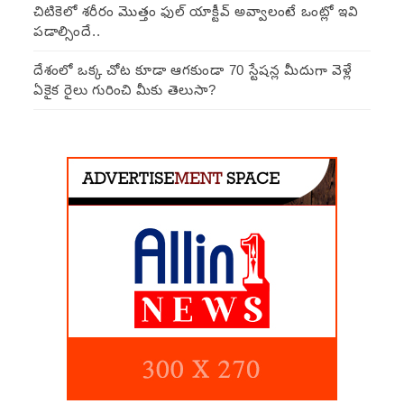
చిటికెలో శరీరం మొత్తం ఫుల్ యాక్టీవ్ అవ్వాలంటే ఒంట్లో ఇవి
పడాల్సిందే..
దేశంలో ఒక్క చోట కూడా ఆగకుండా 70 స్టేషన్ల మీదుగా వెళ్లే
ఏకైక రైలు గురించి మీకు తెలుసా?