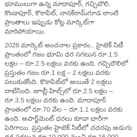
భూములుగా ఉన్న మాదాపూర్, గచ్చిబౌలి,
కొండాపూర్, కొకాపేట్, నానక్‌రామ్‌గూడ లాంటి
ప్రాంతాలు ఇప్పుడు కోట్ల మార్కెట్‌గా
మారిపోయాయి.
2026 మార్కెట్ అంచనాల ప్రకారం.. హైటెక్ సిటీ
ప్రాంతంలో గజం భూమి ధర సగటున రూ.1.5
లక్షల – రూ.2.5 లక్షలు వరకు ఉంది. గచ్చిబౌలిలో
ప్రస్తుతం గజం రూ.1 లక్ష – 2 లక్షలు వరకు
పలుకుతోంది. కొకాపేట్‌లో అయితే 2 లక్షలు
దాటేసింది. జూబ్లీ హిల్స్‌లో రూ.2.5 లక్షల –
రూ.3.5 లక్షలు వరకు ఉంది. మాదాపూర్
ప్రాంతంలో రూ.70 వేల – రూ.1.1 లక్షలు వరకు
ఉంది. అపార్ట్‌మెంట్ ధరలు కూడా భారీగా
పెరిగాయి. ప్రస్తుతం హైటెక్ సిటీలో చదరపు అడుగు
ధర సగటున రూ.10,000 నుంచి రూ.16,000