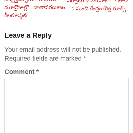
ఏర్పాటు చేసుకోవాలా..? జూన్
మూడ్రోజుల్లో.. వాతావరణశాఖ
1 నుంచి కేంద్రం కొత్త రూల్స్..
కీలక అప్డేట్.
Leave a Reply
Your email address will not be published.
Required fields are marked
*
Comment
*