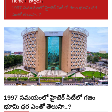
Home
వార్తలు
1997 సమయంలో హైటెక్ సిటీలో గజం భూమి ధర
ఎంతో తెలుసా..?
1997 సమయంలో హైటెక్ సిటీలో గజం
భూమి ధర ఎంతో తెలుసా..?