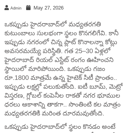
May 27, 2026
Admin
ఒకప్పుడు హైదరాబాద్‌లో మధ్యతరగతి
కుటుంబాలు సులభంగా స్థలం కొనగలిగేవి. కానీ
ఇప్పుడు నగరంలో చిన్న ప్లాట్ కొనాలన్నా కోట్లు
అవసరమయ్యే పరిస్థితి. గత 25–30 ఏళ్లలో
హైదరాబాద్ రియల్ ఎస్టేట్ రంగం ఊహించని
స్థాయిలో మారిపోయింది. ఒకప్పుడు గజం
రూ.1800 మాత్రమే ఉన్న హైటెక్ సిటీ ప్రాంతం..
ఇప్పుడు లక్షల్లో పలుకుతోంది. ఐటీ బూమ్, మెట్రో
విస్తరణ, గ్లోబల్ కంపెనీల రాకతో నగర భూముల
ధరలు ఆకాశాన్ని తాకగా.. సొంతింటి కల మాత్రం
మధ్యతరగతికి మరింత దూరమవుతోంది.
ఒకప్పుడు హైదరాబాద్‌లో స్థలం కొనడం అంటే