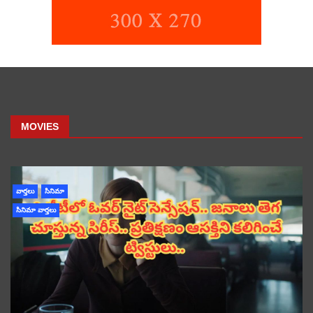
MOVIES
వార్తలు
సినిమా
సినిమా వార్తలు