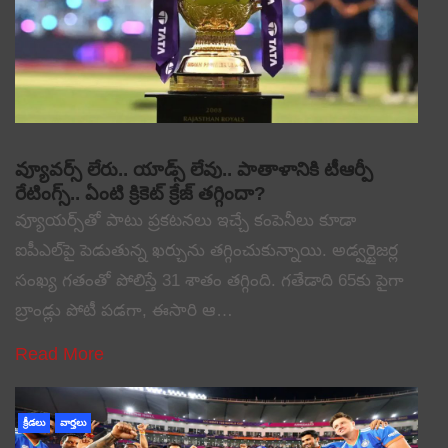
వ్యూవర్స్ లేరు.. యాడ్స్ లేవు.. పాతాళానికి టీఆర్పీ
రేటింగ్స్.. ఏంటి క్రికెట్ క్రేజ్ తగ్గిందా?
వ్యూయర్స్‌తో పాటు ప్రకటనలు ఇచ్చే కంపెనీలు కూడా
ఐపీఎల్‌పై పెడుతున్న ఖర్చును తగ్గించుకున్నాయి. అడ్వర్టైజర్ల
సంఖ్య గతంతో పోలిస్తే 31 శాతం తగ్గింది. గతేడాది 65కు పైగా
బ్రాండ్లు పోటీ పడగా, ఈసారి ఆ…
Read More
క్రీడలు
వార్తలు