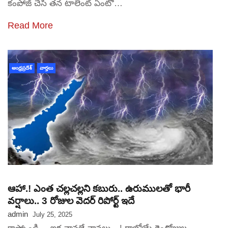
కంపోజ్ చేసి తన టాలెంట్ ఏంటో…
Read More
ఆంధ్రప్రదేశ్
వార్తలు
ఆహా.! ఎంత చల్లచల్లని కబురు.. ఉరుములతో భారీ
వర్షాలు.. 3 రోజుల వెదర్ రిపోర్ట్ ఇదే
admin
July 25, 2025