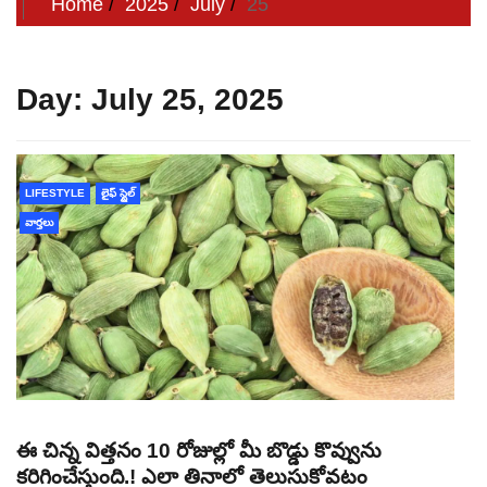
Home
2025
July
25
Day:
July 25, 2025
LIFESTYLE
లైఫ్ స్టైల్
వార్తలు
ఈ చిన్న విత్తనం 10 రోజుల్లో మీ బొడ్డు కొవ్వును
కరిగించేస్తుంది.! ఎలా తినాలో తెలుసుకోవటం