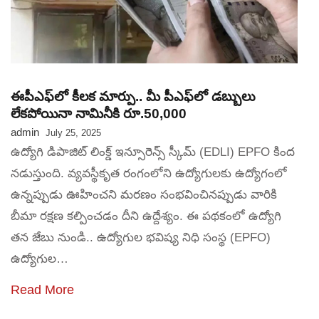
ఈపీఎఫ్‌లో కీలక మార్పు.. మీ పీఎఫ్‌లో డబ్బులు
లేకపోయినా నామినీకి రూ.50,000
admin
July 25, 2025
ఉద్యోగి డిపాజిట్ లింక్డ్ ఇన్సూరెన్స్ స్కీమ్ (EDLI) EPFO కింద
నడుస్తుంది. వ్యవస్థీకృత రంగంలోని ఉద్యోగులకు ఉద్యోగంలో
ఉన్నప్పుడు ఊహించని మరణం సంభవించినప్పుడు వారికి
బీమా రక్షణ కల్పించడం దీని ఉద్దేశ్యం. ఈ పథకంలో ఉద్యోగి
తన జేబు నుండి.. ఉద్యోగుల భవిష్య నిధి సంస్థ (EPFO)
ఉద్యోగుల…
Read More