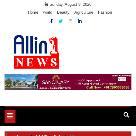
Skip
Sunday, August 9, 2026
to
Home
world
Beauty
Agriculture
Fashion
content
Allin1news
Toggle
navigation