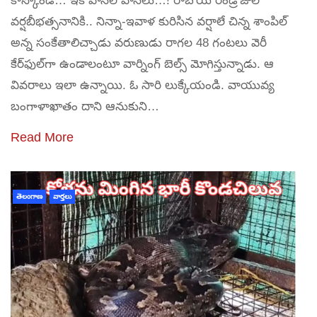
కాస్కోండి… ఇక వానలే వానలు…! రాబోయే రెండ్రోజుల
వర్షబీభత్సనానికి.. నిన్నా-ఇవాళ కురిసిన వర్షాలే చిన్న శాంపిల్‌
అన్న సంకేతాలిచ్చాడు వరుణుడు రాగల 48 గంటలు వెరీ
కేర్‌ఫుల్‌గా ఉండాలంటూ వార్నింగ్‌ బెల్స్‌ మోగిస్తున్నాడు. ఆ
వివరాలు ఇలా ఉన్నాయి. ఓ సారి లుక్కేయండి. వాయువ్య
బంగాళాఖాతం దాని ఆనుకుని…
Read More
తెలంగాణ
వార్తలు