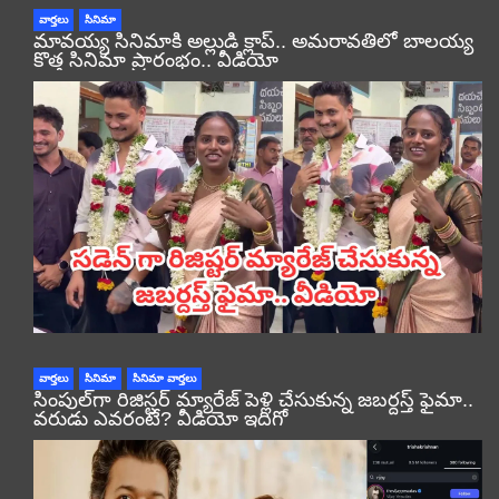
వార్తలు
సినిమా
మావయ్య సినిమాకి అల్లుడి క్లాప్.. అమరావతిలో బాలయ్య
కొత్త సినిమా ప్రారంభం.. వీడియో
వార్తలు
సినిమా
సినిమా వార్తలు
సింపుల్‌గా రిజిస్టర్‌ మ్యారేజ్ పెళ్లి చేసుకున్న జబర్దస్త్ ఫైమా..
వరుడు ఎవరంటే? వీడియో ఇదిగో