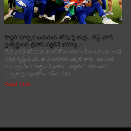
హిస్టరీ మార్చిన ఐదుగురు తోపు ప్లేయర్లు.. లిస్ట్ చూస్తే
ప్రత్యర్థులకు బైపాస్ సర్జరీనే భయ్యో..!
టీ20 వరల్డ్ కప్ 2026 ఫైనల్‌లో న్యూజిలాండ్‌ను ఓడించి భారత్
చరిత్ర సృష్టించింది. ఈ విజయానికి ఒక్కరు కాదు, ఐదుగురు
ఆటగాళ్లు కీలక పాత్ర పోషించారు. బ్యాటింగ్, బౌలింగ్‌లో
అద్భుత ప్రదర్శనతో భారత్‌ను టీ20…
Read More