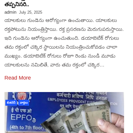
తప్పనిసరి..
admin
July 25, 2025
యాలకులు గుండెను ఆరోగ్యంగా ఉంచుతాయి. యాలకులు
రక్తపోటును నియంత్రిస్తాయి. రక్త ప్రసరణను మెరుగుపరుస్తాయి.
ఇది గుండెను ఆరోగ్యంగా ఉంచుతుంది. డయాబెటిక్ రోగులు
తమ రక్తంలో చక్కెర స్థాయిలను నియంత్రించుకోవడం చాలా
ముఖ్యం. డయాబెటిక్ రోగులు రోజూ రెండు నుండి మూడు
యాలకులను నమిలితే, వారు తమ రక్తంలో చక్కెర…
Read More
బిజినెస్
వార్తలు