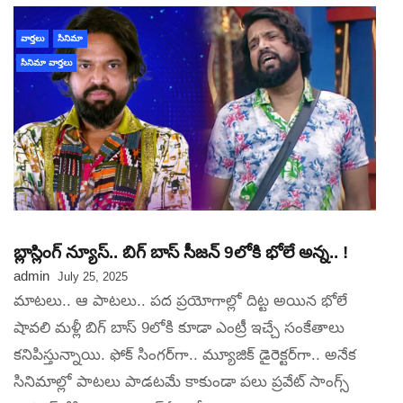
వార్తలు
సినిమా
సినిమా వార్తలు
బ్లాస్లింగ్ న్యూస్.. బిగ్ బాస్ సీజన్ 9లోకి భోలే అన్న.. !
admin
July 25, 2025
మాటలు.. ఆ పాటలు.. పద ప్రయోగాల్లో దిట్ట అయిన భోలే
షావలి మళ్లీ బిగ్ బాస్ 9లోకి కూడా ఎంట్రీ ఇచ్చే సంకేతాలు
కనిపిస్తున్నాయి. ఫోక్ సింగర్‌గా.. మ్యూజిక్ డైరెక్టర్‌గా.. అనేక
సినిమాల్లో పాటలు పాడటమే కాకుండా పలు ప్రవేట్ సాంగ్స్