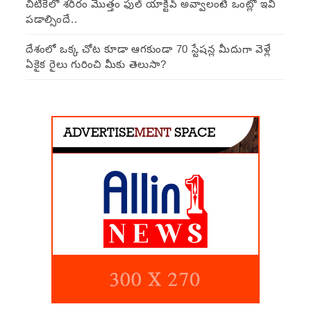
చిటికెలో శరీరం మొత్తం ఫుల్ యాక్టీవ్ అవ్వాలంటే ఒంట్లో ఇవి
పడాల్సిందే..
దేశంలో ఒక్క చోట కూడా ఆగకుండా 70 స్టేషన్ల మీదుగా వెళ్లే
ఏకైక రైలు గురించి మీకు తెలుసా?