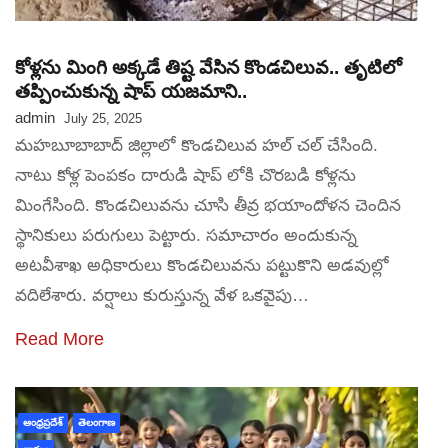
కోళ్లను మింగి అక్కడే తిష్ట వేసిన కొండచిలువ.. తృటిలో
తప్పించుకున్న షాప్‌ యజమాని..
admin
July 25, 2025
మహబూబాబాద్ జిల్లాలో కొండచిలువ హల్ చల్ చేసింది.
నాటు కోళ్ల పెంపకం దారుడి షాప్ లోకి చొరబడి కోళ్లను
మింగేసింది. కొండచిలువను చూసి తీవ్ర భయాందోళన చెందిన
స్థానికులు పరుగులు పెట్టారు. సమాచారం అందుకున్న
అటవీశాఖ అధికారులు కొండచిలువను పట్టుకొని అడవుల్లో
వదిలేశారు. వర్షాలు కురుస్తున్న వేళ ఒకవైపు…
Read More
ఆంధ్రప్రదేశ్
తెలంగాణ