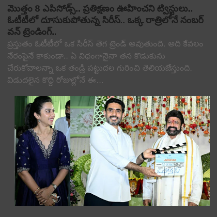
మొత్తం 8 ఎపిసోడ్స్.. ప్రతిక్షణం ఊహించని ట్విస్టులు..
ఓటీటీలో దూసుకుపోతున్న సిరీస్.. ఒక్క రాత్రిలోనే నంబర్
వన్ ట్రెండింగ్..
ప్రస్తుతం ఓటీటీలో ఒక సిరీస్ తెగ ట్రెండ్ అవుతుంది. అది కేవలం
నేరంపైనే కాకుండా.. ఏ విధంగానైనా తన కొడుకును
చేరుకోవాలన్నా ఒక తండ్రి పట్టుదల గురించి తెలియజేస్తుంది.
విడుదలైన కొద్ది రోజుల్లోనే ఈ…