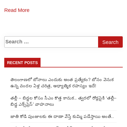
Read More
RECENT POSTS
తెలంగాణలో బోనాలు ఎందుకు అంత ప్రత్యేకం? బోనం వెనుక
ఉన్న వందల ఏళ్ల చరిత్ర, ఆధ్యాత్మిక రహస్యం ఇదే!
తల్లీ – బిడ్డల కోసం సీఎం కొత్త కానుక.. త్వరలో రోడ్లపైకి ‘తల్లీ–
బిడ్డ ఎక్స్‌ప్రెస్’ వాహనాలు
జాతి కోడి పుంజులకు ఈ దాణా వేస్తే కుమ్మి పడేస్తాయి అంతే..