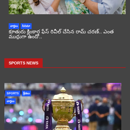
వార్తలు
సినిమా
కూతురు క్లింకార ఫేస్ రివీల్ చేసిన రామ్ చరణ్.. ఎంత
ముద్దుగా ఉందో..
SPORTS NEWS
SPORTS
క్రీడలు
వార్తలు