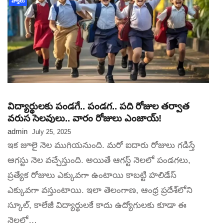
వార్తలు
విద్యార్థులకు పండగే.. పండగ.. పది రోజుల తర్వాత
వరుస సెలవులు.. వారం రోజులు ఎంజాయ్‌!
admin
July 25, 2025
ఇక జూలై నెల ముగియనుంది. మరో ఐదారు రోజులు గడిస్తే
ఆగస్టు నెల వచ్చేస్తుంది. అయితే ఆగస్ట్ నెలలో పండగలు,
ప్రత్యేక రోజులు ఎక్కువగా ఉంటాయి కాబట్టి హలిడేస్‌
ఎక్కువగా వస్తుంటాయి. ఇలా తెలంగాణ, ఆంధ్ర ప్రదేశ్‌లోని
స్కూల్, కాలేజీ విద్యార్థులకే కాదు ఉద్యోగులకు కూడా ఈ
నెలలో…