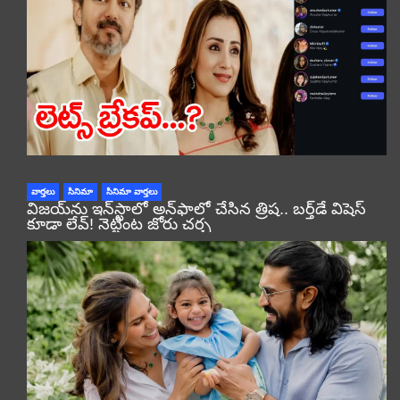
వార్తలు
సినిమా
సినిమా వార్తలు
విజయ్‌ను ఇన్‌స్టాలో అన్‌ఫాలో చేసిన త్రిష.. బర్త్‌డే విషెస్
కూడా లేవ్! నెట్టింట జోరు చర్చ