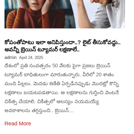
కోపంతోపాటు ఇలా అనిపిస్తుందా..? లైట్ తీసుకోవద్దు..
అవన్నీ బ్రెయిన్ ట్యూమర్ లక్షణాలే..
admin
April 24, 2025
దేశంలో ప్రతి సంవత్సరం 50 వేలకు పైగా ప్రజలు బ్రెయిన్
ట్యూమర్ బాధితులుగా మారుతున్నారు. వీరిలో 20 శాతం
మంది పిల్లలు. మెదడు కణితి ఏర్పడినప్పుడు మొదట్లో కొన్ని
లక్షణాలు బయటపడతాయి. ఆ లక్షణాలను గుర్తించి వెంటనే
చికిత్స చేయాలి. చికిత్సలో ఆలస్యం నయమయ్యే
అవకాశాలను తగ్గిస్తుంది.. బ్రెయిన్…
Read More