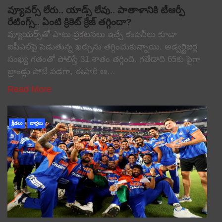
వ్యూవర్స్ లేరు.. యాడ్స్ లేవు.. పాతాళానికి టీఆర్పీ
రేటింగ్స్.. ఏంటి క్రికెట్ క్రేజ్ తగ్గిందా?
వ్యూయర్స్‌తో పాటు ప్రకటనలు ఇచ్చే కంపెనీలు కూడా
ఐపీఎల్‌పై పెడుతున్న ఖర్చును తగ్గించుకున్నాయి. అడ్వర్టైజర్ల
సంఖ్య గతంతో పోలిస్తే 31 శాతం తగ్గింది. గతేడాది 65కు పైగా
బ్రాండ్లు పోటీ పడగా, ఈసారి ఆ…
Read More
క్రీడలు
వార్తలు