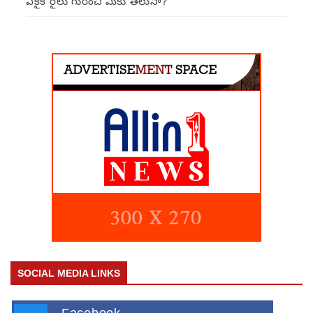
ఏకైక రైలు గురించి మీకు తెలుసా?
SOCIAL MEDIA LINKS