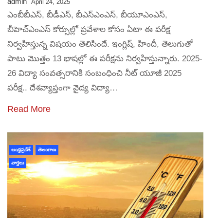
admin
April 24, 2025
ఎంబీబీఎస్‌, బీడీఎస్‌, బీఎస్‌ఎంఎస్‌, బీయూఎంఎస్‌,
బీహెచ్‌ఎంఎస్‌ కోర్సుల్లో ప్రవేశాల కోసం ఏటా ఈ పరీక్ష
నిర్వహిస్తున్న విషయం తెలిసిందే. ఇంగ్లిష్‌, హిందీ, తెలుగుతో
పాటు మొత్తం 13 భాషల్లో ఈ పరీక్షను నిర్వహిస్తున్నారు. 2025-
26 విద్యా సంవత్సరానికి సంబంధించి నీట్‌ యూజీ 2025
పరీక్ష.. దేశవ్యాప్తంగా వైద్య విద్యా…
Read More
ఆంధ్రప్రదేశ్
తెలంగాణ
వార్తలు