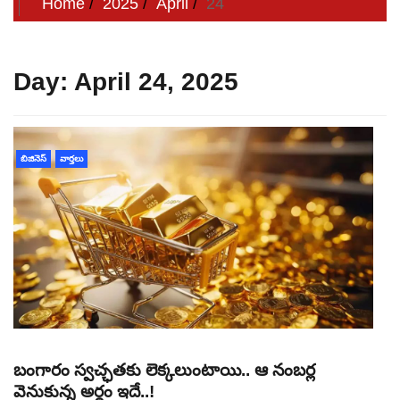
Home
2025
April
24
Day:
April 24, 2025
బిజినెస్
వార్తలు
బంగారం స్వచ్ఛతకు లెక్కలుంటాయి.. ఆ నంబర్ల
వెనుకున్న అర్థం ఇదే..!