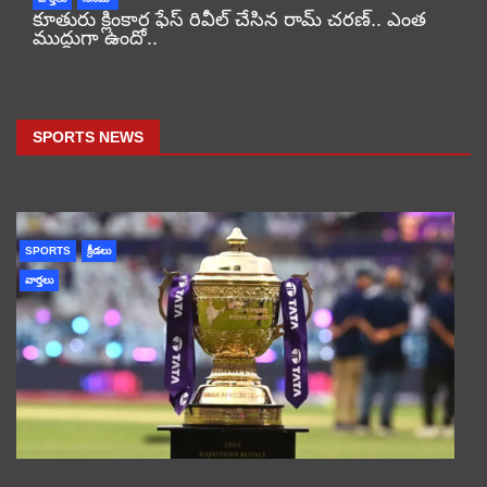
కూతురు క్లింకార ఫేస్ రివీల్ చేసిన రామ్ చరణ్.. ఎంత
ముద్దుగా ఉందో..
SPORTS NEWS
SPORTS
క్రీడలు
వార్తలు