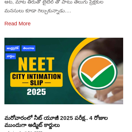
ఆట, మాట తీరుతో టైటిల్ తో పాటు తెలుగు ప్రేక్షకుల
మనసులు కూడా గెల్చుకున్నాడు.…
Read More
ఆంధ్రప్రదేశ్
తెలంగాణ
వార్తలు
మరోవారంలో నీట్‌ యూజీ 2025 పరీక్ష.. 4 రోజుల
ముందుగా అడ్మిట్‌ కార్డులు