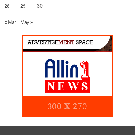
30
28
29
« Mar
May »