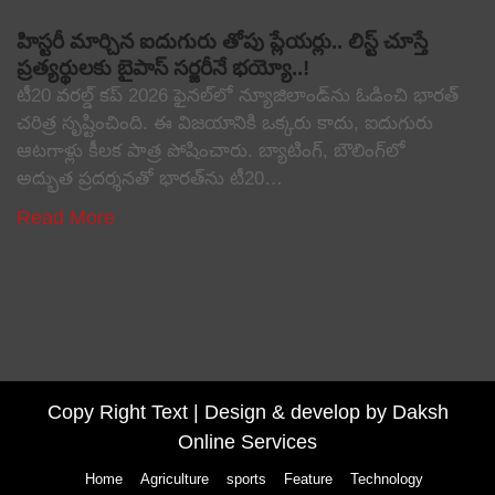
హిస్టరీ మార్చిన ఐదుగురు తోపు ప్లేయర్లు.. లిస్ట్ చూస్తే
ప్రత్యర్థులకు బైపాస్ సర్జరీనే భయ్యో..!
టీ20 వరల్డ్ కప్ 2026 ఫైనల్‌లో న్యూజిలాండ్‌ను ఓడించి భారత్
చరిత్ర సృష్టించింది. ఈ విజయానికి ఒక్కరు కాదు, ఐదుగురు
ఆటగాళ్లు కీలక పాత్ర పోషించారు. బ్యాటింగ్, బౌలింగ్‌లో
అద్భుత ప్రదర్శనతో భారత్‌ను టీ20…
Read More
Copy Right Text |
Design & develop by Daksh
Online Services
Home
Agriculture
sports
Feature
Technology