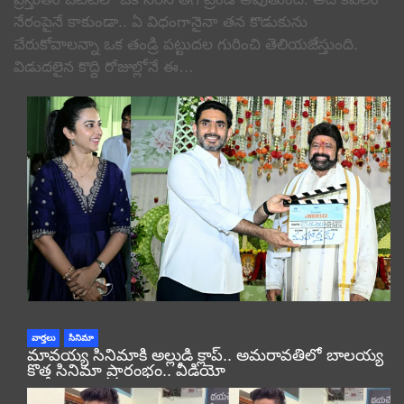
నేరంపైనే కాకుండా.. ఏ విధంగానైనా తన కొడుకును
చేరుకోవాలన్నా ఒక తండ్రి పట్టుదల గురించి తెలియజేస్తుంది.
విడుదలైన కొద్ది రోజుల్లోనే ఈ…
వార్తలు
సినిమా
మావయ్య సినిమాకి అల్లుడి క్లాప్.. అమరావతిలో బాలయ్య
కొత్త సినిమా ప్రారంభం.. వీడియో