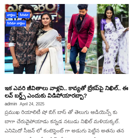
వార్తలు
సినిమా
సినిమా వార్తలు
ఇక ఎవరి జీవితాలు వాళ్లవి.. కావ్యతో బ్రేకప్‌పై నిఖిల్.. ఈ
లవ్ బర్డ్స్ ఎందుకు విడిపోయారబ్బా?
admin
April 24, 2025
ప్రముఖ రియాలిటీ షో బిగ్ బాస్ తో తెలుగు ఆడియెన్స్ కు
బాగా చేరువైపోయాడు కన్నడ నటుడు నిఖిల్ మళియక్కల్‌.
ఎనిమిదో సీజన్ లో కంటెస్టెంట్ గా అడుగు పెట్టిన అతను తన