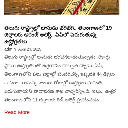
తెలుగు రాష్ట్రాల్లో భానుడు భగభగ.. తెలంగాణలో 19
జిల్లాలకు ఆరెంజ్ అలెర్ట్.. ఏపీలో పెరుగుతున్న
ఉష్ణోగ్రతలు
admin
April 24, 2025
తెలుగు రాష్ట్రాల్లో భానుడు భగభగలాడుతున్నాడు. రికార్డు
స్థాయి ఉష్ణోగ్రతలతో ఉగ్రరూపం దాల్చుతున్నాడు. ఏపీ,
తెలంగాణలోని పలు జిల్లాల్లో టెంపరేచర్స్‌ ఇప్పటికే 44 డిగ్రీలు
దాటగా.. రానున్న నాలుగు రోజుల్లో ఉష్ణోగ్రలు మరింత
పెరుగుతాయని వాతావరణ శాఖ హెచ్చరిస్తోంది. ఇటు.. ఉత్తర
తెలంగాణలోని 11 జిల్లాలకు రెడ్‌ అలెర్ట్‌ ప్రకటించడం…
Read More