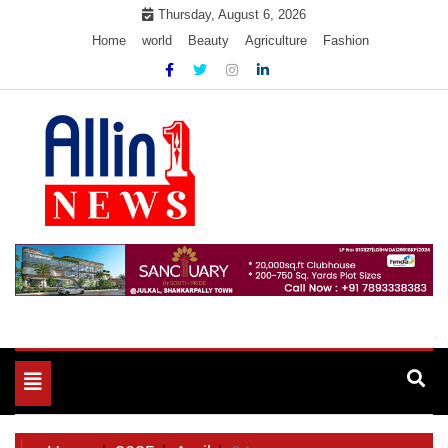
Skip
Thursday, August 6, 2026
to
Home
world
Beauty
Agriculture
Fashion
content
Allin1news
Toggle
navigation