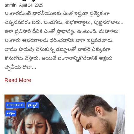
admin
April 24, 2025
బంగారమంటే భారతీయులకు ఎంత ఇష్టమో ప్రత్యేకంగా
చెప్పనవసరం లేదు. పండగలు, శుభకార్యాలు, పుట్టినరోజులు..
ఇలా ప్రతిసారి దీనికి ఎంతో ప్రాధాన్యం ఉంటుంది. మహిళలు
బంగారు ఆభరణాలను ధరించడానికి బాగా ఇష్టపడతారు.
తాము పొదుపు చేసుకున్న డబ్బులతో వాటినే ఎక్కువగా
కొనుగోలు చేస్తారు. అయితే బంగారాన్నికొనడానికి అక్షయ
తృతీయ రోజు…
Read More
LIFESTYLE
లైఫ్ స్టైల్
వార్తలు