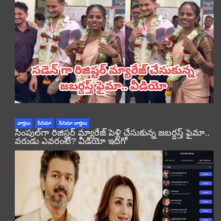
వార్తలు
సినిమా
సినిమా వార్తలు
సింపుల్‌గా రిజిస్టర్‌ మ్యారేజ్ పెళ్లి చేసుకున్న జబర్దస్త్ ఫైమా..
వరుడు ఎవరంటే? వీడియో ఇదిగో