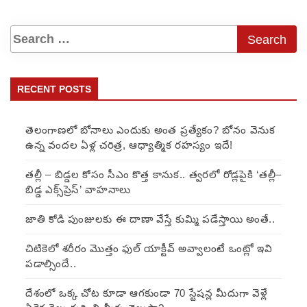
RECENT POSTS
తెలంగాణలో బోనాలు ఎందుకు అంత ప్రత్యేకం? బోనం వెనుక
ఉన్న వందల ఏళ్ల చరిత్ర, ఆధ్యాత్మిక రహస్యం ఇదే!
తల్లీ – బిడ్డల కోసం సీఎం కొత్త కానుక.. త్వరలో రోడ్లపైకి ‘తల్లీ–
బిడ్డ ఎక్స్‌ప్రెస్’ వాహనాలు
జాతి కోడి పుంజులకు ఈ దాణా వేస్తే కుమ్మి పడేస్తాయి అంతే..
చిటికెలో శరీరం మొత్తం ఫుల్ యాక్టీవ్ అవ్వాలంటే ఒంట్లో ఇవి
పడాల్సిందే..
దేశంలో ఒక్క చోట కూడా ఆగకుండా 70 స్టేషన్ల మీదుగా వెళ్లే