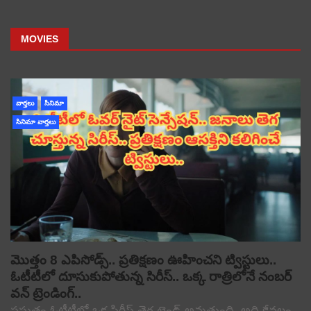
MOVIES
వార్తలు
సినిమా
సినిమా వార్తలు
మొత్తం 8 ఎపిసోడ్స్.. ప్రతిక్షణం ఊహించని ట్విస్టులు..
ఓటీటీలో దూసుకుపోతున్న సిరీస్.. ఒక్క రాత్రిలోనే నంబర్
వన్ ట్రెండింగ్..
ప్రస్తుతం ఓటీటీలో ఒక సిరీస్ తెగ ట్రెండ్ అవుతుంది. అది కేవలం