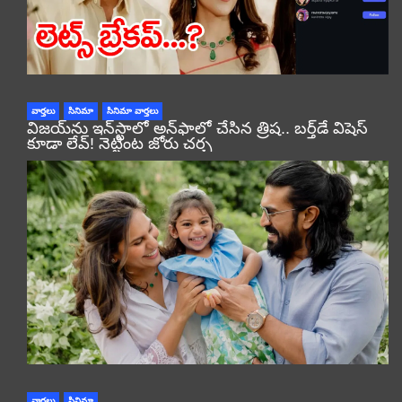
వార్తలు
సినిమా
సినిమా వార్తలు
విజయ్‌ను ఇన్‌స్టాలో అన్‌ఫాలో చేసిన త్రిష.. బర్త్‌డే విషెస్
కూడా లేవ్! నెట్టింట జోరు చర్చ
వార్తలు
సినిమా