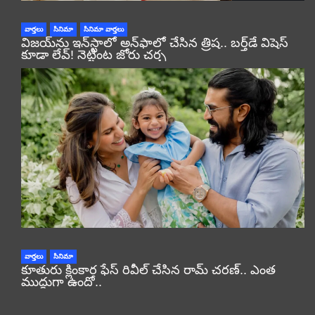
వార్తలు
సినిమా
సినిమా వార్తలు
విజయ్‌ను ఇన్‌స్టాలో అన్‌ఫాలో చేసిన త్రిష.. బర్త్‌డే విషెస్
కూడా లేవ్! నెట్టింట జోరు చర్చ
వార్తలు
సినిమా
కూతురు క్లింకార ఫేస్ రివీల్ చేసిన రామ్ చరణ్.. ఎంత
ముద్దుగా ఉందో..