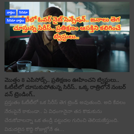
వార్తలు
సినిమా
సినిమా వార్తలు
మొత్తం 8 ఎపిసోడ్స్.. ప్రతిక్షణం ఊహించని ట్విస్టులు..
ఓటీటీలో దూసుకుపోతున్న సిరీస్.. ఒక్క రాత్రిలోనే నంబర్
వన్ ట్రెండింగ్..
ప్రస్తుతం ఓటీటీలో ఒక సిరీస్ తెగ ట్రెండ్ అవుతుంది. అది కేవలం
నేరంపైనే కాకుండా.. ఏ విధంగానైనా తన కొడుకును
చేరుకోవాలన్నా ఒక తండ్రి పట్టుదల గురించి తెలియజేస్తుంది.
విడుదలైన కొద్ది రోజుల్లోనే ఈ…