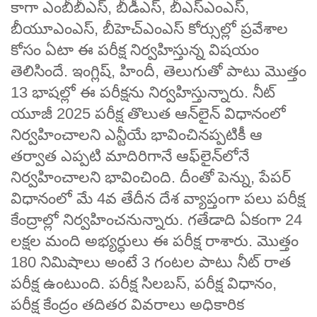
కాగా ఎంబీబీఎస్‌, బీడీఎస్‌, బీఎస్‌ఎంఎస్‌,
బీయూఎంఎస్‌, బీహెచ్‌ఎంఎస్‌ కోర్సుల్లో ప్రవేశాల
కోసం ఏటా ఈ పరీక్ష నిర్వహిస్తున్న విషయం
తెలిసిందే. ఇంగ్లిష్‌, హిందీ, తెలుగుతో పాటు మొత్తం
13 భాషల్లో ఈ పరీక్షను నిర్వహిస్తున్నారు. నీట్‌
యూజీ 2025 పరీక్ష తొలుత ఆన్‌లైన్‌ విధానంలో
నిర్వహించాలని ఎన్టీయే భావించినప్పటికీ ఆ
తర్వాత ఎప్పటి మాదిరిగానే ఆఫ్‌లైన్‌లోనే
నిర్వహించాలని భావించింది. దీంతో పెన్ను, పేపర్‌
విధానంలో మే 4వ తేదీన దేశ వ్యాప్తంగా పలు పరీక్ష
కేంద్రాల్లో నిర్వహించనున్నారు. గతేడాది ఏకంగా 24
లక్షల మంది అభ్యర్ధులు ఈ పరీక్ష రాశారు. మొత్తం
180 నిమిషాలు అంటే 3 గంటల పాటు నీట్ రాత
పరీక్ష ఉంటుంది. పరీక్ష సిలబస్‌, పరీక్ష విధానం,
పరీక్ష కేంద్రం తదితర వివరాలు అధికారిక