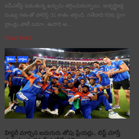
ఐపీఎల్‌పై పెడుతున్న ఖర్చును తగ్గించుకున్నాయి. అడ్వర్టైజర్ల
సంఖ్య గతంతో పోలిస్తే 31 శాతం తగ్గింది. గతేడాది 65కు పైగా
బ్రాండ్లు పోటీ పడగా, ఈసారి ఆ…
Read More
క్రీడలు
వార్తలు
హిస్టరీ మార్చిన ఐదుగురు తోపు ప్లేయర్లు.. లిస్ట్ చూస్తే