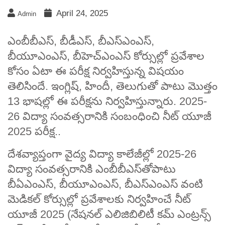
April 24, 2025
Admin
ఎంబీబీఎస్‌, బీడీఎస్‌, బీఎస్‌ఎంఎస్‌,
బీయూఎంఎస్‌, బీహెచ్‌ఎంఎస్‌ కోర్సుల్లో ప్రవేశాల
కోసం ఏటా ఈ పరీక్ష నిర్వహిస్తున్న విషయం
తెలిసిందే. ఇంగ్లిష్‌, హిందీ, తెలుగుతో పాటు మొత్తం
13 భాషల్లో ఈ పరీక్షను నిర్వహిస్తున్నారు. 2025-
26 విద్యా సంవత్సరానికి సంబంధించి నీట్‌ యూజీ
2025 పరీక్ష..
దేశవ్యాప్తంగా వైద్య విద్యా కాలేజీల్లో 2025-26
విద్యా సంవత్సరానికి ఎంబీబీఎస్‌తోపాటు
బీఏఎంఎస్‌, బీయూఎంఎస్‌, బీఎస్‌ఎంఎస్‌ వంటి
మెడికల్ కోర్సుల్లో ప్రవేశాలకు నిర్వహించే నీట్
యూజీ 2025 (నేషనల్‌ ఎలిజిబిలిటీ కమ్‌ ఎంట్రన్స్‌