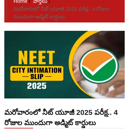
Home
వార్తలు
మరోవారంలో నీట్‌ యూజీ 2025 పరీక్ష.. 4 రోజుల
ముందుగా అడ్మిట్‌ కార్డులు
మరోవారంలో నీట్‌ యూజీ 2025 పరీక్ష.. 4
రోజుల ముందుగా అడ్మిట్‌ కార్డులు