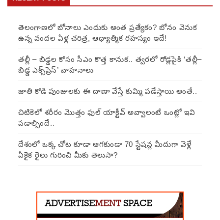
తెలంగాణలో బోనాలు ఎందుకు అంత ప్రత్యేకం? బోనం వెనుక
ఉన్న వందల ఏళ్ల చరిత్ర, ఆధ్యాత్మిక రహస్యం ఇదే!
తల్లీ – బిడ్డల కోసం సీఎం కొత్త కానుక.. త్వరలో రోడ్లపైకి ‘తల్లీ–
బిడ్డ ఎక్స్‌ప్రెస్’ వాహనాలు
జాతి కోడి పుంజులకు ఈ దాణా వేస్తే కుమ్మి పడేస్తాయి అంతే..
చిటికెలో శరీరం మొత్తం ఫుల్ యాక్టీవ్ అవ్వాలంటే ఒంట్లో ఇవి
పడాల్సిందే..
దేశంలో ఒక్క చోట కూడా ఆగకుండా 70 స్టేషన్ల మీదుగా వెళ్లే
ఏకైక రైలు గురించి మీకు తెలుసా?