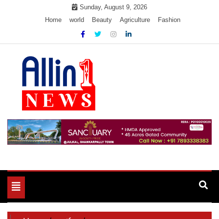
Skip
Sunday, August 9, 2026
to
Home
world
Beauty
Agriculture
Fashion
content
Allin1news
Toggle
navigation