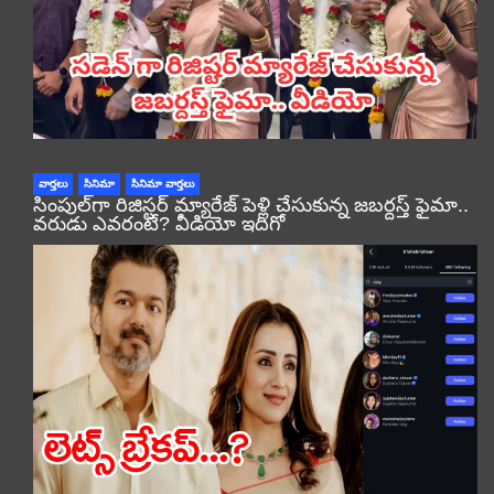
వార్తలు
సినిమా
సినిమా వార్తలు
సింపుల్‌గా రిజిస్టర్‌ మ్యారేజ్ పెళ్లి చేసుకున్న జబర్దస్త్ ఫైమా..
వరుడు ఎవరంటే? వీడియో ఇదిగో