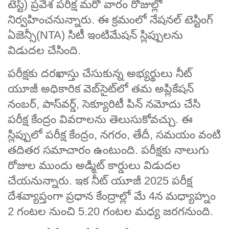
టెస్ట్‌) ప్రవేశ పరీక్ష మరో వారం రోజుల్లో
నిర్వహించనున్నారు. ఈ క్రమంలో నేషనల్‌ టెస్టింగ్
ఏజెన్సీ(NTA) సిటీ ఇంటిమేషన్‌ స్లిప్పులను
విడుదల చేసింది.
పరీక్షకు దరఖాస్తు చేసుకున్న అభ్యర్థులు నీట్‌
యూజీ అధికారిక వెబ్‌సైట్‌లో తమ అప్లికేషన్
నంబర్, పాస్‌వర్డ్‌, సెక్యూరిటీ పిన్‌ నమోదు చేసి
పరీక్ష కేంద్రం వివరాలను తెలుసుకోవచ్చు. ఈ
స్లిప్పులో పరీక్ష కేంద్రం, నగరం, తేదీ, సమయం వంటి
తదితర సమాచారం ఉంటుంది. పరీక్షకు నాలుగు
రోజుల ముందు అడ్మిట్‌ కార్డులు విడుదల
చేయనున్నారు. ఇక నీట్ యూజీ 2025 పరీక్ష
దేశవ్యాప్తంగా ప్రధాన కేంద్రాల్లో మే 4న మధ్యాహ్నం
2 గంటల నుంచి 5.20 గంటల మధ్య జరగనుంది.