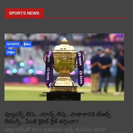
SPORTS NEWS
SPORTS
క్రీడలు
వార్తలు
వ్యూవర్స్ లేరు.. యాడ్స్ లేవు.. పాతాళానికి టీఆర్పీ
రేటింగ్స్.. ఏంటి క్రికెట్ క్రేజ్ తగ్గిందా?
వ్యూయర్స్‌తో పాటు ప్రకటనలు ఇచ్చే కంపెనీలు కూడా