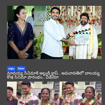
వార్తలు
సినిమా
మావయ్య సినిమాకి అల్లుడి క్లాప్.. అమరావతిలో బాలయ్య
కొత్త సినిమా ప్రారంభం.. వీడియో