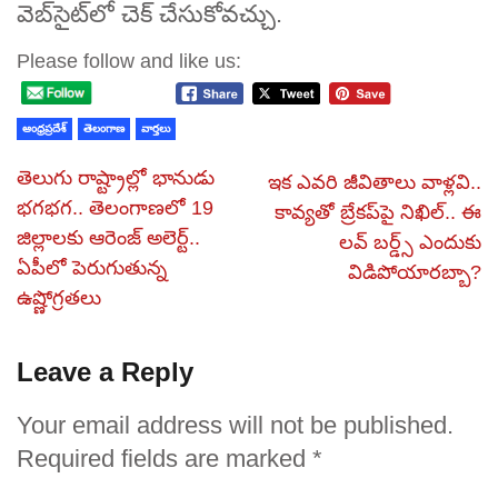
వెబ్‌సైట్‌లో చెక్‌ చేసుకోవచ్చు.
Please follow and like us:
ఆంధ్రప్రదేశ్
తెలంగాణ
వార్తలు
తెలుగు రాష్ట్రాల్లో భానుడు
ఇక ఎవరి జీవితాలు వాళ్లవి..
భగభగ.. తెలంగాణలో 19
కావ్యతో బ్రేకప్‌పై నిఖిల్.. ఈ
జిల్లాలకు ఆరెంజ్ అలెర్ట్..
లవ్ బర్డ్స్ ఎందుకు
ఏపీలో పెరుగుతున్న
విడిపోయారబ్బా?
ఉష్ణోగ్రతలు
Leave a Reply
Your email address will not be published.
Required fields are marked
*