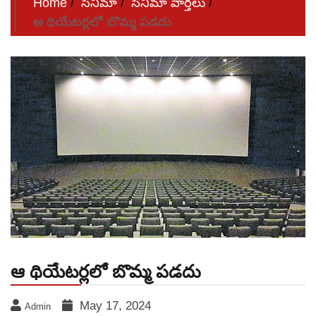
Home
సినిమా
సినిమా వార్తలు
ఆ థియేటర్లలో బొమ్మ పడదు
ఆ థియేటర్లలో బొమ్మ పడదు
May 17, 2024
Admin