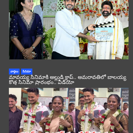
వార్తలు
సినిమా
మావయ్య సినిమాకి అల్లుడి క్లాప్.. అమరావతిలో బాలయ్య
కొత్త సినిమా ప్రారంభం.. వీడియో