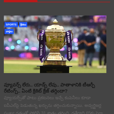
SPORTS
క్రీడలు
వార్తలు
వ్యూవర్స్ లేరు.. యాడ్స్ లేవు.. పాతాళానికి టీఆర్పీ
రేటింగ్స్.. ఏంటి క్రికెట్ క్రేజ్ తగ్గిందా?
వ్యూయర్స్‌తో పాటు ప్రకటనలు ఇచ్చే కంపెనీలు కూడా
ఐపీఎల్‌పై పెడుతున్న ఖర్చును తగ్గించుకున్నాయి. అడ్వర్టైజర్ల
సంఖ్య గతంతో పోలిస్తే 31 శాతం తగ్గింది. గతేడాది 65కు పైగా