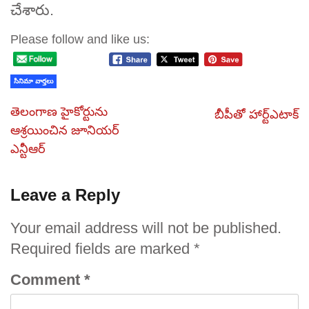
చేశారు.
Please follow and like us:
సినిమా వార్తలు
తెలంగాణ హైకోర్టును
బీపీతో హార్ట్‌ఎటాక్‌
ఆశ్రయించిన జూనియర్‌‌
ఎన్టీఆర్‌‌
Leave a Reply
Your email address will not be published.
Required fields are marked
*
Comment
*