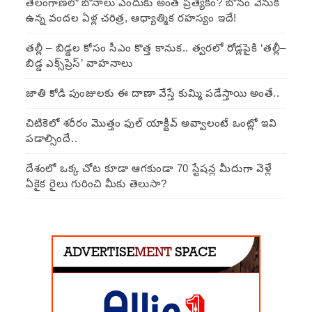
తెలంగాణలో బోనాలు ఎందుకు అంత ప్రత్యేకం? బోనం వెనుక
ఉన్న వందల ఏళ్ల చరిత్ర, ఆధ్యాత్మిక రహస్యం ఇదే!
తల్లీ – బిడ్డల కోసం సీఎం కొత్త కానుక.. త్వరలో రోడ్లపైకి ‘తల్లీ–
బిడ్డ ఎక్స్‌ప్రెస్’ వాహనాలు
జాతి కోడి పుంజులకు ఈ దాణా వేస్తే కుమ్మి పడేస్తాయి అంతే..
చిటికెలో శరీరం మొత్తం ఫుల్ యాక్టీవ్ అవ్వాలంటే ఒంట్లో ఇవి
పడాల్సిందే..
దేశంలో ఒక్క చోట కూడా ఆగకుండా 70 స్టేషన్ల మీదుగా వెళ్లే
ఏకైక రైలు గురించి మీకు తెలుసా?