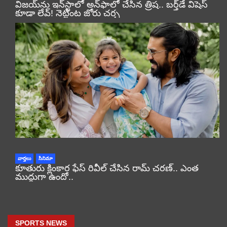
విజయ్‌ను ఇన్‌స్టాలో అన్‌ఫాలో చేసిన త్రిష.. బర్త్‌డే విషెస్
కూడా లేవ్! నెట్టింట జోరు చర్చ
వార్తలు
సినిమా
కూతురు క్లింకార ఫేస్ రివీల్ చేసిన రామ్ చరణ్.. ఎంత
ముద్దుగా ఉందో..
SPORTS NEWS