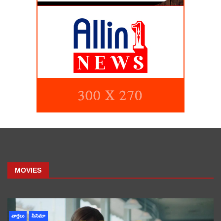
MOVIES
వార్తలు
సినిమా