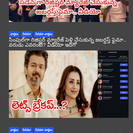
వార్తలు
సినిమా
సినిమా వార్తలు
సింపుల్‌గా రిజిస్టర్‌ మ్యారేజ్ పెళ్లి చేసుకున్న జబర్దస్త్ ఫైమా..
వరుడు ఎవరంటే? వీడియో ఇదిగో
వార్తలు
సినిమా
సినిమా వార్తలు