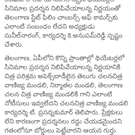
సినిమాల ప్రదర్శన నిలిపివేయాలన్న నిర్ణయంతో
తెలంగాణ స్టేట్‌ ఫిలిం చాంబర్స్‌ ఆఫ్‌ కామర్స్‌కు
ఎలాంటి సంబంధం లేదని అధ్యక్షుడు
సునీల్‌నారంగ్, కార్యదర్శి కె.అనుపమ్‌రెడ్డి స్పష్టం
చేశారు.
తెలంగాణ, ఏపీలోని కొన్ని ప్రాంతాల్లో థియేట­ర్లలో
సినిమాల ప్రదర్శన నిలిపివేయాలన్న నిర్ణయానికి
చిత్ర పరిశ్రమ అపెక్స్‌బాడీలైన తెలుగు చలనచిత్ర
వాణిజ్య మండలి, నిర్మాతల మండలి, తెలంగాణ
చలన చిత్ర వాణిజ్య మండలికి గాని ఎలాంటి
నోటీసులు ఇవ్వలేదని చలనచిత్ర వాణిజ్య మండలి
కార్యదర్శి టి. ప్రసన్నకుమార్‌ తెలిపారు. ప్రేక్షకులు
లేని కారణంగా ప్రదర్శనలు రద్దు చేయడమైందని
గతంలోనూ బోర్డులు పెట్టేవారని ఆయన గుర్తు