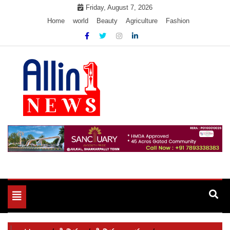
Skip
Friday, August 7, 2026
to
Home
world
Beauty
Agriculture
Fashion
content
Allin1news
Toggle
navigation