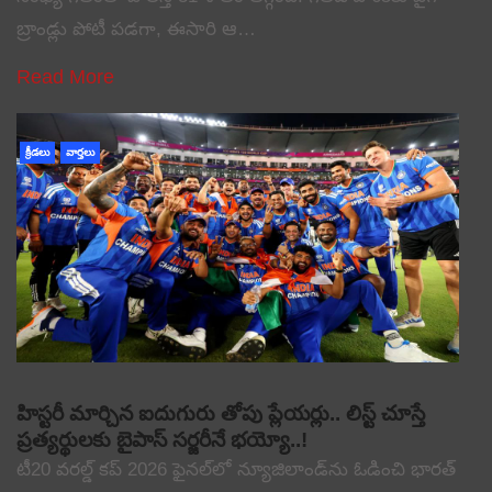
బ్రాండ్లు పోటీ పడగా, ఈసారి ఆ…
Read More
క్రీడలు
వార్తలు
హిస్టరీ మార్చిన ఐదుగురు తోపు ప్లేయర్లు.. లిస్ట్ చూస్తే
ప్రత్యర్థులకు బైపాస్ సర్జరీనే భయ్యో..!
టీ20 వరల్డ్ కప్ 2026 ఫైనల్‌లో న్యూజిలాండ్‌ను ఓడించి భారత్