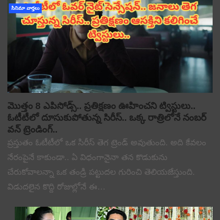
సినిమా వార్తలు
మొత్తం 8 ఎపిసోడ్స్.. ప్రతిక్షణం ఊహించని ట్విస్టులు..
ఓటీటీలో దూసుకుపోతున్న సిరీస్.. ఒక్క రాత్రిలోనే నంబర్
వన్ ట్రెండింగ్..
ప్రస్తుతం ఓటీటీలో ఒక సిరీస్ తెగ ట్రెండ్ అవుతుంది. అది కేవలం
నేరంపైనే కాకుండా.. ఏ విధంగానైనా తన కొడుకును
చేరుకోవాలన్నా ఒక తండ్రి పట్టుదల గురించి తెలియజేస్తుంది.
విడుదలైన కొద్ది రోజుల్లోనే ఈ…