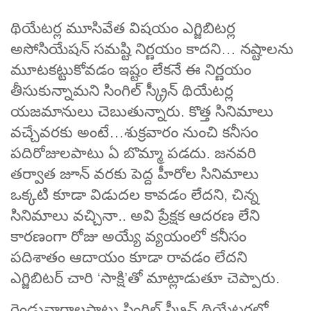
థియేటర్ల మూసివేత విషయం ఎగ్జిబిటర్ల
అసోసియేషన్‌ సమష్టి నిర్ణయం కాదని… నష్టాలను
మూటకట్టుకోవడం ఇష్టం లేకనే ఈ నిర్ణయం
తీసుకున్నామని సింగిల్‌ స్క్రీన్‌ థియేటర్ల
యజమానులు చెబుతున్నారు. కొత్త సినిమాలు
వచ్చేవరకు అంటే…శుక్రవారం నుంచి కనీసం
పదిరోజులపాటు ఏ బొమ్మా పడదు. జనవరి
తర్వాత జూన్‌ వరకు పెద్ద హీరోల సినిమాలు
ఒక్కటి కూడా విడు­దల కావడం లేదని, చిన్న
సినిమాలు వచ్చినా.. అవి ప్రేక్షక ఆదరణ లేని
కారణంగా రోజు అయ్యే వ్యయంలో కనీసం
పదిశాతం ఆదాయం కూడా రావడం లేదని
ఎగ్జిబిటర్‌ చారి ‘సాక్షి’తో మాట్లాడుతూ చెప్పారు.
రెండువారాలపాటు సింగిల్‌ స్క్రీన్‌ థియేటర్లలో