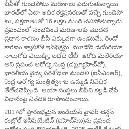
బీపీతో గుండెపోటు మరణాలు పెరుగుతున్నాయి.
భారత్‌లో ఏటా అధిక రక్తప్రసరణతో వచ్చే గుండెపో­
టు, పక్షవాతంతో 16 లక్షల మంది చనిపోతున్నారు.
ప్రపంచంలో సంభవించే మరణాలకు మొద­టి
ప్రధాన కారణం బీపీ ఎక్కు­వగా ఉండటమే. రెండో
కారణం శ్వా­స­కోశ ఇన్‌ఫెక్షన్లు, మూడోది డయేరియా,
నాలు­గోది ఎయిడ్స్, ఐదోది టీబీ, ఆరోది మలేరియా
అని ప్రపంచ ఆరోగ్య సంస్థ (డబ్ల్యూహెచ్‌వో),
భారతీ­య వైద్య పరిశోధనా మండలి (ఐసీఎంఆర్‌),
కేంద్ర ఆరోగ్య మంత్రిత్వశాఖ ఉమ్మడి నివేదిక
తేలి్చచెప్పింది. ఆయా సంస్థలు బీపీని కట్టడి చేసే
విధానంపై నివేదిక రూపొందించాయి.
2017లో ప్రారంభమైన ఇండియన్‌ హైపర్‌ టెన్షన్‌
కంట్రోల్‌ ఇనీషియేటివ్‌ (ఐహెచ్‌సీఐ)ను ప్రపంచ