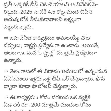
ప్రతీ ఒక్కరికీ బీపీ చెక్‌ చేయాలని ఆ నివేదిక పే­
ర్కొంది. 2025 నాటికి 4.5 కోట్ల మంది బీపీని
అదుపులోకి తీసుకురావాలని లక్ష్యంగా
పెట్టుకున్నారు.
⇒ ఐహెచ్‌సీఐ కార్యక్రమం అమలయ్యే చోట
నర్సులు, డాక్టర్లు ప్రత్యేకంగా ఉంటారు. అయితే,
తెలంగాణ, మహారాష్ట్రల్లో మాత్రమే ప్రత్యేకంగా
ఉన్నారు.
⇒ తెలంగాణలో ఈ విధానం అమలులో ఉన్నందున
ఏఎన్‌ఎంలు ఇళ్లకు వెళ్లి బీపీ చెక్‌ చేస్తున్నారు. ఫోన్‌
ద్వారా కూడా ఫాలోఅప్‌ చేస్తున్నారు.
⇒ ఈ కార్యక్రమం కోసం సగటున ఒక వ్యక్తికి
ఏడాదికి రూ. 200 మాత్రమే మందుల కోసం