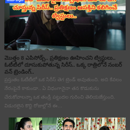
సినిమా వార్తలు
మొత్తం 8 ఎపిసోడ్స్.. ప్రతిక్షణం ఊహించని ట్విస్టులు..
ఓటీటీలో దూసుకుపోతున్న సిరీస్.. ఒక్క రాత్రిలోనే నంబర్
వన్ ట్రెండింగ్..
ప్రస్తుతం ఓటీటీలో ఒక సిరీస్ తెగ ట్రెండ్ అవుతుంది. అది కేవలం
నేరంపైనే కాకుండా.. ఏ విధంగానైనా తన కొడుకును
చేరుకోవాలన్నా ఒక తండ్రి పట్టుదల గురించి తెలియజేస్తుంది.
విడుదలైన కొద్ది రోజుల్లోనే ఈ…