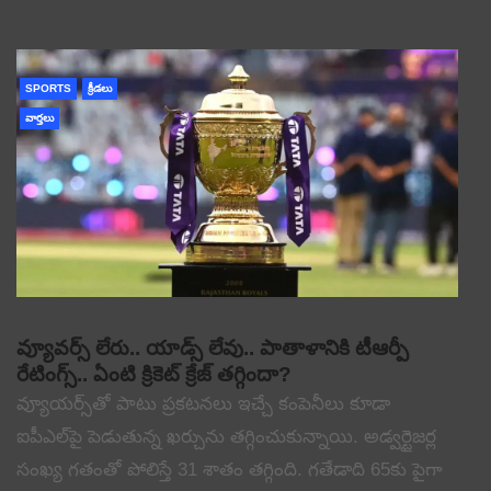
SPORTS
క్రీడలు
వార్తలు
వ్యూవర్స్ లేరు.. యాడ్స్ లేవు.. పాతాళానికి టీఆర్పీ
రేటింగ్స్.. ఏంటి క్రికెట్ క్రేజ్ తగ్గిందా?
వ్యూయర్స్‌తో పాటు ప్రకటనలు ఇచ్చే కంపెనీలు కూడా
ఐపీఎల్‌పై పెడుతున్న ఖర్చును తగ్గించుకున్నాయి. అడ్వర్టైజర్ల
సంఖ్య గతంతో పోలిస్తే 31 శాతం తగ్గింది. గతేడాది 65కు పైగా