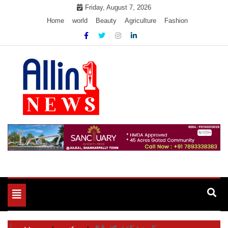
Skip
Friday, August 7, 2026
to
Home
world
Beauty
Agriculture
Fashion
content
Allin1news
Toggle
navigation