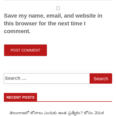
Save my name, email, and website in
this browser for the next time I
comment.
RECENT POSTS
తెలంగాణలో బోనాలు ఎందుకు అంత ప్రత్యేకం? బోనం వెనుక