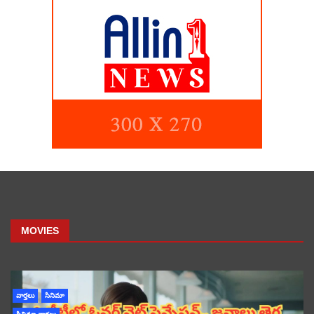
MOVIES
వార్తలు
సినిమా