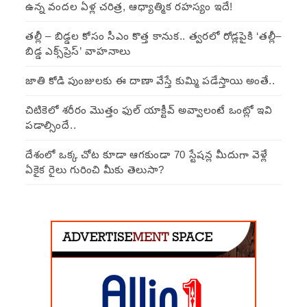
ఉన్న వందల ఏళ్ల చరిత్ర, ఆధ్యాత్మిక రహస్యం ఇదే!
తల్లీ – బిడ్డల కోసం సీఎం కొత్త కానుక.. త్వరలో రోడ్లపైకి ‘తల్లీ–
బిడ్డ ఎక్స్‌ప్రెస్’ వాహనాలు
జాతి కోడి పుంజులకు ఈ దాణా వేస్తే కుమ్మి పడేస్తాయి అంతే..
చిటికెలో శరీరం మొత్తం ఫుల్ యాక్టీవ్ అవ్వాలంటే ఒంట్లో ఇవి
పడాల్సిందే..
దేశంలో ఒక్క చోట కూడా ఆగకుండా 70 స్టేషన్ల మీదుగా వెళ్లే
ఏకైక రైలు గురించి మీకు తెలుసా?