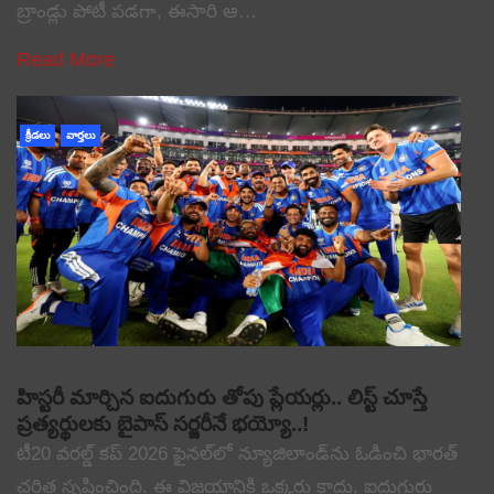
బ్రాండ్లు పోటీ పడగా, ఈసారి ఆ…
Read More
క్రీడలు
వార్తలు
హిస్టరీ మార్చిన ఐదుగురు తోపు ప్లేయర్లు.. లిస్ట్ చూస్తే
ప్రత్యర్థులకు బైపాస్ సర్జరీనే భయ్యో..!
టీ20 వరల్డ్ కప్ 2026 ఫైనల్‌లో న్యూజిలాండ్‌ను ఓడించి భారత్
చరిత్ర సృష్టించింది. ఈ విజయానికి ఒక్కరు కాదు, ఐదుగురు