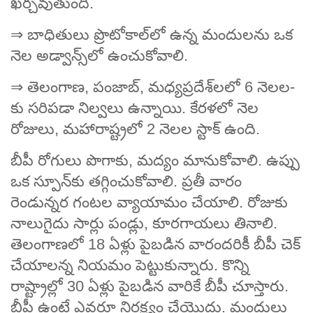
ఖర్చవుతుంది.
⇒ బాధితులు ప్రొటోకాల్‌లో ఉన్న మందులను ఒక
నెల అడ్వాన్స్‌లో ఉంచుకోవాలి.
⇒ తెలంగాణ, పంజాబ్, మధ్యప్రదేశ్‌లలో 6 నె­ల­ల­
కు సరిపడా నిల్వలు ఉన్నాయి. కేరళలో నెల
రోజులు, మహారాష్ట్రలో 2 నెలల స్టాక్‌ ఉంది.
బీపీ రోగులు పొగాకు, మద్యం మానుకోవాలి. ఉప్పు
ఒక స్పూన్‌కు తగ్గించుకోవాలి. ప్రతీ వారం
రెండున్నర గంటల వ్యాయామం చేయాలి. రోజుకు
నాలుగైదు సార్లు పండ్లు, కూరగాయలు తినాలి.
తెలంగాణలో 18 ఏళ్లు పైబడిన వారందరికీ బీపీ చెక్‌
చేయాలన్న నియమం పెట్టుకున్నారు. కొన్ని
రాష్ట్రాల్లో 30 ఏళ్లు పైబడిన వారికే బీపీ చూస్తారు.
బీపీ ఉంటే ఎవరూ నిర్లక్ష్యం చేయొద్దు. మందులు