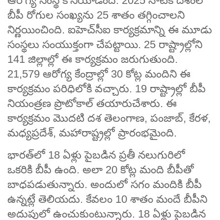
ఆరోగ్య సంస్థ కొనియాడింది. 2025 నాటికి దేశంలో
బీపీ రోగుల సంఖ్యను 25 శాతం తగ్గించాలని
నిర్ణయించింది. ఐహెచ్‌సీఐ కార్యక్రమాన్ని ఈ మూడు
సంస్థలు సంయుక్తంగా చేపట్టాయి. 25 రాష్ట్రాల్లోని
141 జిల్లాల్లో ఈ కార్య­క్రమం జరుగుతుంది.
21,579 ఆరో­గ్య కేంద్రాల్లో 30 కోట్ల మందిని ఈ
కార్యక్రమం పరిధిలోకి వచ్చారు. 19 రాష్ట్రాల్లో బీపీ
నియంత్రణ ప్రొటోకాల్‌ తయారుచేశారు. ఈ
కార్యక్రమం మొదటి దశ తెలంగాణ, పంజాబ్, కేరళ,
మధ్యప్ర­దేశ్, మహారాష్ట్రల్లో ప్రారంభమైంది.
భారత్‌లో 18 ఏళ్లు పైబడిన ప్రతీ నలుగురిలో
ఒకరికి బీపీ ఉంది. అలా 20 కోట్ల మంది బీపీతో
బాధపడుతున్నారు. అందులో సగం మందికి బీపీ
ఉన్నట్లే తెలియదు. కేవలం 10 శాతం మందే బీపీని
అదుపులో ఉంచుకుంటున్నారు. 18 ఏళ్లు పైబడిన