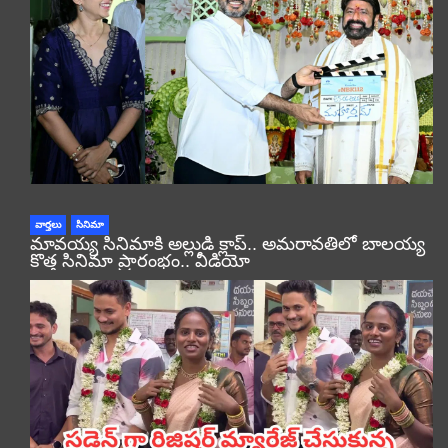
వార్తలు
సినిమా
మావయ్య సినిమాకి అల్లుడి క్లాప్.. అమరావతిలో బాలయ్య
కొత్త సినిమా ప్రారంభం.. వీడియో