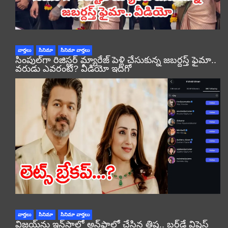
వార్తలు
సినిమా
సినిమా వార్తలు
సింపుల్‌గా రిజిస్టర్‌ మ్యారేజ్ పెళ్లి చేసుకున్న జబర్దస్త్ ఫైమా..
వరుడు ఎవరంటే? వీడియో ఇదిగో
వార్తలు
సినిమా
సినిమా వార్తలు
విజయ్‌ను ఇన్‌స్టాలో అన్‌ఫాలో చేసిన త్రిష.. బర్త్‌డే విషెస్