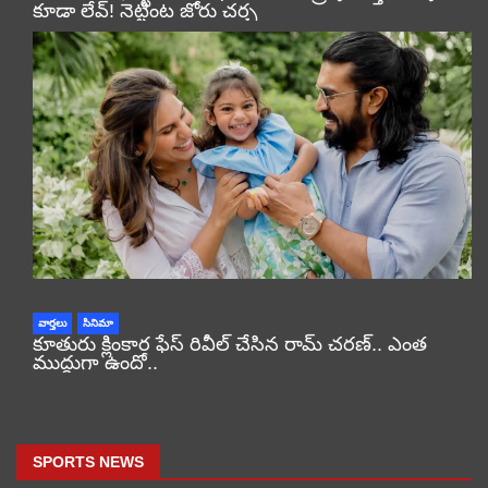
కూడా లేవ్! నెట్టింట జోరు చర్చ
వార్తలు
సినిమా
కూతురు క్లింకార ఫేస్ రివీల్ చేసిన రామ్ చరణ్.. ఎంత
ముద్దుగా ఉందో..
SPORTS NEWS