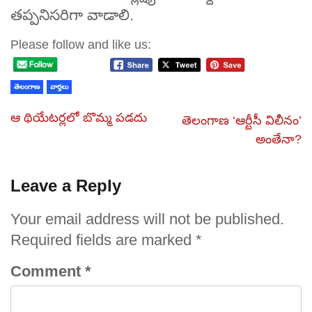
తప్పనిసరిగా వాడాలి.
Please follow and like us:
తెలంగాణ
వార్తలు
ఆ థియేటర్లలో బొమ్మ పడదు
తెలంగాణ ‘ఆర్టీసీ విలీనం’
అంతేనా?
Leave a Reply
Your email address will not be published.
Required fields are marked
*
Comment
*