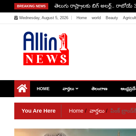
Skip
తెలుగు రాష్ట్రాలకు బిగ్ అలర్ట్.. రాబోయే 3
BREAKING NEWS
to
Wednesday, August 5, 2026
Home
world
Beauty
Agricul
content
Allin1news
HOME
వార్తలు
తెలంగాణ
ఆంధ్రప్రదే
You Are Here
Home
వార్తలు
పింక్‌ బ్రాండ