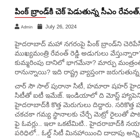
పింక్‌ బ్రాండ్‌కి చెక్‌ పెడుతున్న సీఎం రేవంత్
July 26, 2024
Admin
హైదరాబాద్ మహా నగరంపై పింక్‌ బ్రాండ్‌ని చెర
ముఖ్యమంత్రి రేవంత్‌ రెడ్డి అడుగులు వేస్తున్నారా
కుమ్మరింపు దానిలో భాగమేనా? మార్పు మంత్ర
రానున్నాయి? ఇది రాష్ట్ర వ్యాప్తంగా జరుగుతున్న
చార్‌ సౌ సాల్‌ పురానా సిటీ, హమారా షహర్‌ హైదర
సిటీతో ఐటీ ఇమేజ్‌. ఇండియాలో ది మోస్ట్‌ హ్యాపెని
హైదరాబాద్‌కి కొత్త మెరుగులు దిద్దారు. సరికొ
చకచకా గమ్య స్థానాలకు చేర్చే మెట్రో రైలుతో పాటు, దుర
ఫై ఓవర్లు.. ఇలా ఒకటేమిటి.. హైదరాబాద్‌కి నయా లు
పరిధిలో.. ఓల్డ్ సిటీ మినహాయించి దాదాపు అన్ని అ