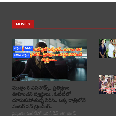
MOVIES
వార్తలు
సినిమా
సినిమా వార్తలు
మొత్తం 8 ఎపిసోడ్స్.. ప్రతిక్షణం
ఊహించని ట్విస్టులు.. ఓటీటీలో
దూసుకుపోతున్న సిరీస్.. ఒక్క రాత్రిలోనే
నంబర్ వన్ ట్రెండింగ్..
ప్రస్తుతం ఓటీటీలో ఒక సిరీస్ తెగ ట్రెండ్