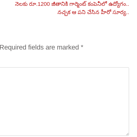
నెలకు రూ.1200 జీతానికి గార్మెంట్ కంపెనీలో ఉద్యోగం..
నచ్చక ఆ పని చేసిన హీరో సూర్య..
Required fields are marked
*