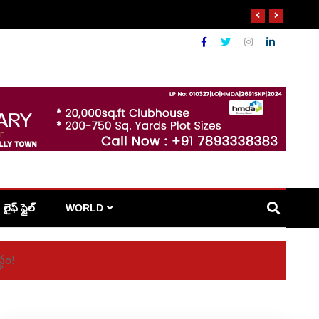
లైఫ్ స్టైల్
WORLD
్ధం!