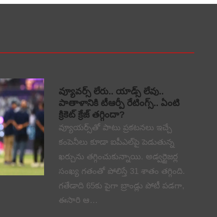
వ్యూవర్స్ లేరు.. యాడ్స్ లేవు..
పాతాళానికి టీఆర్పీ రేటింగ్స్.. ఏంటి
క్రికెట్ క్రేజ్ తగ్గిందా?
వ్యూయర్స్‌తో పాటు ప్రకటనలు ఇచ్చే
కంపెనీలు కూడా ఐపీఎల్‌పై పెడుతున్న
ఖర్చును తగ్గించుకున్నాయి. అడ్వర్టైజర్ల
సంఖ్య గతంతో పోలిస్తే 31 శాతం తగ్గింది.
గతేడాది 65కు పైగా బ్రాండ్లు పోటీ పడగా,
ఈసారి ఆ…