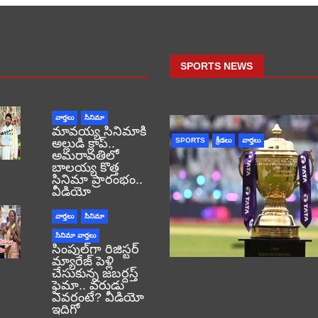
SPORTS NEWS
వార్తలు
సినిమా
మావయ్య సినిమాకి
అల్లుడి క్లాప్..
SPORTS
క్రీడలు
వార్తలు
అమరావతిలో
బాలయ్య కొత్త
సినిమా ప్రారంభం..
వీడియో
వార్తలు
సినిమా
సినిమా వార్తలు
సింపుల్‌గా రిజిస్టర్‌
మ్యారేజ్ పెళ్లి
చేసుకున్న జబర్దస్త్
ఫైమా.. వరుడు
ఎవరంటే? వీడియో
ఇదిగో