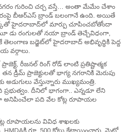
 నగరం గురించి చర్చ వస్తే… అంతా మేమేం చేశాం
ంపై బీఆర్‌ఎస్‌ బ్రాండ్‌ బలంగానే ఉంది. అయితే
న మార్క్‌తో హైదరాబాద్‌లో మార్పు చూపించబోతోందా
కి..మూ డు రంగులతో నయా బ్రాండ్‌ తెచ్చేవిధంగా,
 తెలంగాణ బడ్జెట్‌లో హైదరాబాద్‌ అభివృద్ధికి పెద్ద
ీయ వర్గాలు.
ాజెక్ట్‌, రీజనల్‌ రింగ్‌ రోడ్‌ లాంటి ప్రతిష్టాత్మక
. తన డ్రీమ్ ప్రాజెక్టులతో భాగ్య నగరానికి మెరుపు
ు అడుగులు వేస్తున్నారు ముఖ్యమంత్రి.
ింది ప్రభుత్వం. దీనిలో భాగంగా.. ఎన్నడూ లేని
భళా అనిపించేలా పది వేల కోట్ల రూపాయల
ల కోట్ల రూపాయలను వివిధ శాఖలకు
, HMDAకి రూ. 500 కోట్లు కేటాయించారు. మెట్రో