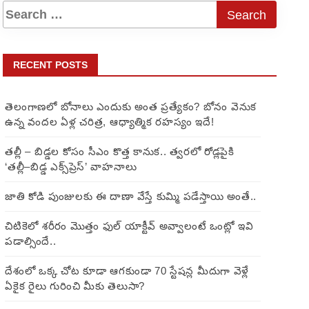
RECENT POSTS
తెలంగాణలో బోనాలు ఎందుకు అంత ప్రత్యేకం? బోనం వెనుక
ఉన్న వందల ఏళ్ల చరిత్ర, ఆధ్యాత్మిక రహస్యం ఇదే!
తల్లీ – బిడ్డల కోసం సీఎం కొత్త కానుక.. త్వరలో రోడ్లపైకి
‘తల్లీ–బిడ్డ ఎక్స్‌ప్రెస్’ వాహనాలు
జాతి కోడి పుంజులకు ఈ దాణా వేస్తే కుమ్మి పడేస్తాయి అంతే..
చిటికెలో శరీరం మొత్తం ఫుల్ యాక్టీవ్ అవ్వాలంటే ఒంట్లో ఇవి
పడాల్సిందే..
దేశంలో ఒక్క చోట కూడా ఆగకుండా 70 స్టేషన్ల మీదుగా వెళ్లే
ఏకైక రైలు గురించి మీకు తెలుసా?