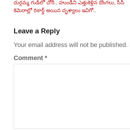
దుర్గమ్మ గుడిలో చోరీ.. హుండీని ఎత్తుకెళ్లిన దొంగలు, సీసీ
కెమెరాల్లో రికార్డ్ అయిన దృశ్యాలు ఇవిగో..
Leave a Reply
Your email address will not be published.
Comment
*