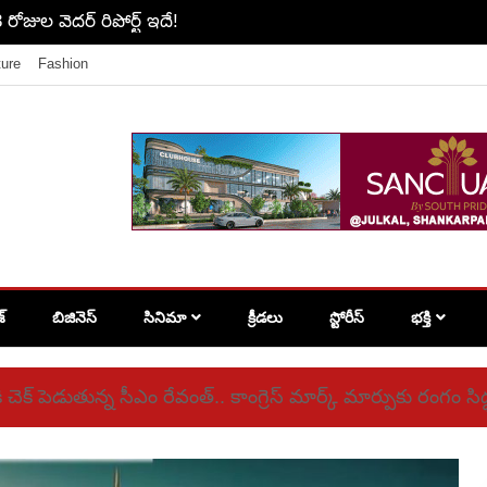
 రోజుల వెదర్ రిపోర్ట్ ఇదే!
ture
Fashion
శ్
బిజినెస్
సినిమా
క్రీడలు
స్టోరీస్
భక్తి
్‌కి చెక్‌ పెడుతున్న సీఎం రేవంత్‌.. కాంగ్రెస్‌ మార్క్‌ మార్పుకు రంగం సిద