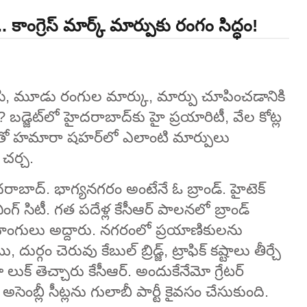
‌.. కాంగ్రెస్‌ మార్క్‌ మార్పుకు రంగం సిద్ధం!
ిపేసి, మూడు రంగుల మార్కు, మార్పు చూపించడానికి
? బడ్జెట్‌లో హైదరాబాద్‌కు హై ప్రయారిటీ, వేల కోట్ల
ంతో హమారా షహర్‌లో ఎలాంటి మార్పులు
 చర్చ.
ాబాద్‌. భాగ్యనగరం అంటేనే ఓ బ్రాండ్‌. హైటెక్‌
ంగ్ సిటీ. గత పదేళ్ల కేసీఆర్‌ పాలనలో బ్రాండ్‌
త్త హంగులు అద్దారు. నగరంలో ప్రయాణికులను
్గం చెరువు కేబుల్‌ బ్రిడ్జ్‌, ట్రాఫిక్‌ కష్టాలు తీర్చే
క్‌ తెచ్చారు కేసీఆర్‌. అందుకేనేమో గ్రేటర్‌
సెంబ్లీ సీట్లను గులాబీ పార్టీ కైవసం చేసుకుంది.