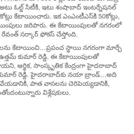
, అటు ఓల్డ్‌ సిటీకి, ఇటు శంషాబాద్‌ ఇంటర్నేషనల్‌
 కోట్లు కేటాయించారు. ఇక ఎంఎంటీఎస్‌కి 50కోట్లు,
 కేటాయింపులు జరిపారు. ఈ కేటాయింపులతో నగరంలో
్‌ సర్కార్‌ ఫోకస్‌ చేస్తోంది.
ాయలను కేటాయించి…ప్రపంచ స్థాయి నగరంగా మార్చే
త్తమ్ కుమార్‌ రెడ్డి. ఈ కేటాయింపులతో
 ఆర్థిక, సాంస్కృతిక కేంద్రంగా హైదరాబాద్‌
ుమార్ రెడ్డి. హైదరాబాద్‌కు నయా బ్రాండ్‌…అది
్ర వేయడానికి, పాత వాసలను చెరిపెయ్యడానికి,
ుతోందంటున్నారు విశ్లేషకులు.