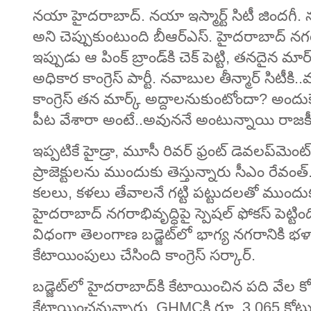
నయా హైదరాబాద్‌. నయా ఇస్మార్ట్‌ సిటీ జిందగీ.
అని చెప్పుకుంటుంది బీఆర్ఎస్‌. హైదరాబాద్‌ నగర
ఇప్పుడు ఆ పింక్‌ బ్రాండ్‌కి చెక్‌ పెట్టి, తనదై
అధికార కాంగ్రెస్‌ పార్టీ. నవాబుల తీన్మార్‌ సిటీ
కాంగ్రెస్‌ తన మార్క్‌ అద్దాలనుకుంటోందా? అందుకే
పీట వేశారా అంటే..అవుననే అంటున్నాయి రాజక
ఇప్పటికే హైడ్రా, మూసీ రివర్‌ ఫ్రంట్‌ డెవలప్‌మెంట్‌ ప్ర
ప్రాజెక్టులను ముందుకు తెస్తున్నారు సీఎం రేవంత్‌
కలలు, కళలు తేవాలనే గట్టి పట్టుదలతో ముందుక
హైదరాబాద్‌ నగరాభివృద్ధిపై స్పెషల్‌ ఫోకస్‌ పెట్ట
విధంగా తెలంగాణ బడ్జెట్‌లో భాగ్య నగరానికి 
కేటాయింపులు చేసింది కాంగ్రెస్‌ సర్కార్‌.
బడ్జెట్‌లో హైదరాబాద్‌కి కేటాయించిన పది వే
కేటాయించనున్నారు. GHMCకి రూ. 3,065 కోట్లు