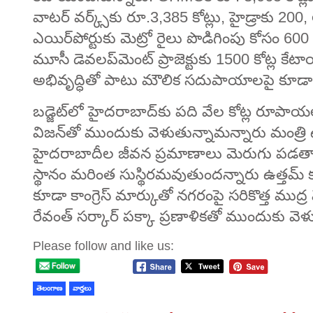
వాటర్‌ వర్క్స్‌కు రూ.3,385 కోట్లు, హైడ్రాకు 200
ఎయిర్‌పోర్టుకు మెట్రో రైలు పొడిగింపు కోసం 600
మూసీ డెవలప్‌మెంట్‌ ప్రాజెక్టుకు 1500 కోట్ల
అభివృద్ధితో పాటు మౌలిక సదుపాయాలపై కూడా రేవంత
బడ్జెట్‌లో హైదరాబాద్‌కు పది వేల కోట్ల రూప
విజన్‌తో ముందుకు వెళుతున్నామన్నారు మంత్రి ఉ
హైదరాబాదీల జీవన ప్రమాణాలు మెరుగు పడతాయని,
స్థానం మరింత సుస్థిరమవుతుందన్నారు ఉత్తమ్‌ క
కూడా కాంగ్రెస్‌ మార్కుతో నగరంపై సరికొత్త ముద
రేవంత్‌ సర్కార్ పక్కా ప్రణాళికతో ముందుకు వెళ
Please follow and like us:
తెలంగాణ
వార్తలు