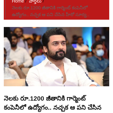
Home
వార్తలు
నెలకు రూ.1200 జీతానికి గార్మెంట్ కంపెనీలో
ఉద్యోగం.. నచ్చక ఆ పని చేసిన హీరో సూర్య..
నెలకు రూ.1200 జీతానికి గార్మెంట్
కంపెనీలో ఉద్యోగం.. నచ్చక ఆ పని చేసిన