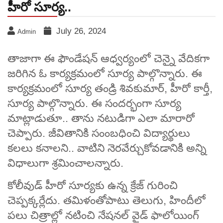
హీరో సూర్య..
July 26, 2024
Admin
తాజాగా ఈ ఫౌండేషన్ ఆధ్వర్యంలో చెన్నై వేదికగా
జరిగిన ఓ కార్యక్రమంలో సూర్య పాల్గొన్నారు. ఈ
కార్యక్రమంలో సూర్య తండ్రి శివకుమార్, హీరో కార్తీ,
సూర్య పాల్గొన్నారు. ఈ సందర్భంగా సూర్య
మాట్లాడుతూ.. తాను నటుడిగా ఎలా మారారో
చెప్పారు. జీవితానికి సంంబధించి విద్యార్థులు
కలలు కనాలని.. వాటిని నెరవేర్చుకోవడానికి అన్ని
విధాలుగా శ్రమించాలన్నారు.
కోలీవుడ్ హీరో సూర్యకు ఉన్న క్రేజ్ గురించి
చెప్పక్కర్లేదు. తమిళంతోపాటు తెలుగు, హిందీలో
పలు చిత్రాల్లో నటించి నేషనల్ వైడ్ ఫాలోయింగ్