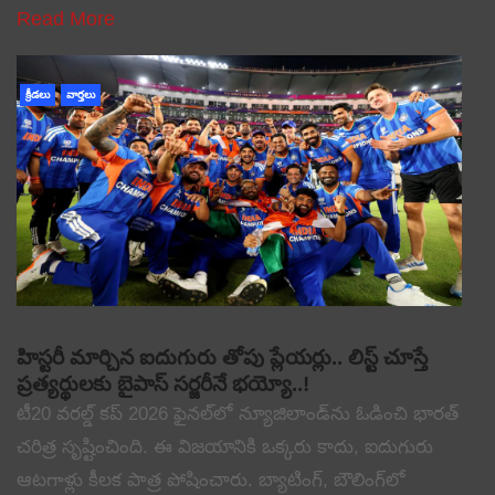
Read More
క్రీడలు
వార్తలు
హిస్టరీ మార్చిన ఐదుగురు తోపు ప్లేయర్లు.. లిస్ట్ చూస్తే
ప్రత్యర్థులకు బైపాస్ సర్జరీనే భయ్యో..!
టీ20 వరల్డ్ కప్ 2026 ఫైనల్‌లో న్యూజిలాండ్‌ను ఓడించి భారత్
చరిత్ర సృష్టించింది. ఈ విజయానికి ఒక్కరు కాదు, ఐదుగురు
ఆటగాళ్లు కీలక పాత్ర పోషించారు. బ్యాటింగ్, బౌలింగ్‌లో