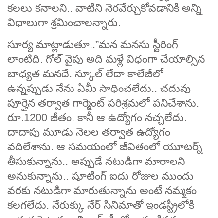
కలలు కనాలని.. వాటిని నెరవేర్చుకోవడానికి అన్ని
విధాలుగా శ్రమించాలన్నారు.
సూర్య మాట్లాడుతూ..”మన మనసు స్టీరింగ్
లాంటిది. గోల్ వైపు అది మళ్లే విధంగా చేయాల్సిన
బాధ్యత మనదే. స్కూల్ లేదా కాలేజీలో
ఉన్నప్పుడు నేను ఏమీ సాధించలేదు.. చదువు
పూర్తైన తర్వాత గార్మెంట్ పరిశ్రమలో పనిచేశాను.
రూ.1200 జీతం. కానీ ఆ ఉద్యోగం నచ్చలేదు.
దాదాపు మూడు నెలల తర్వాత ఉద్యోగం
వదిలేశాను. ఆ సమయంలో జీవితంలో యూటర్న్
తీసుకున్నాను.. అప్పుడే నటుడిగా మారాలని
అనుకున్నాను.. షూటింగ్ ఐదు రోజుల ముందు
వరకు నటుడిగా మారుతున్నాను అంటే నమ్మకం
కలగలేదు. నేరుక్కు నేర్ సినిమాతో ఇండస్ట్రీలోకి