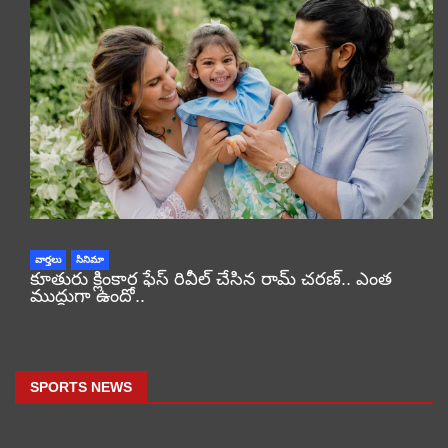
వార్తలు
సినిమా
కూతురు క్లింకార ఫేస్ రివీల్ చేసిన రామ్ చరణ్.. ఎంత
ముద్దుగా ఉందో..
SPORTS NEWS