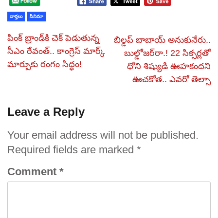
వార్తలు
సినిమా
పింక్‌ బ్రాండ్‌కి చెక్‌ పెడుతున్న
బిల్డప్ బాబాయ్ అనుకునేరు..
సీఎం రేవంత్‌.. కాంగ్రెస్‌ మార్క్‌
బుల్డోజర్‌రా.! 22 సిక్సర్లతో
మార్పుకు రంగం సిద్ధం!
ధోని శిష్యుడి ఊహకందని
ఊచకోత.. ఎవరో తెల్సా
Leave a Reply
Your email address will not be published.
Required fields are marked
*
Comment
*