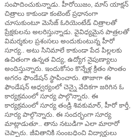
సంపాదించుకున్నాడు. హీరోయిజం, మాస్ యాక్షన్
చిత్రాలు కాకుండా కంటెంట్ ప్రధానంగా
చూసుకుంటూ మెసేజ్ ఓరియెంటేడ్ చిత్రాలతో
ప్రేక్షకులను అలరిస్తున్నాడు. వైవిధ్యమైన పాత్రలతో
విమర్శకుల ప్రశంసలు అందుకుంటున్న హీరో
సూర్య.. అటు సినిమాలే కాకుండా పేద పిల్లలకు
ఉచితంగా ఉన్నత విద్య, ఉద్యోగ నైపుణ్యాలు
అందిస్తున్నారు. ఇందుకోసం కొన్నేళ్ల క్రితం సొంతం
అగరం ఫౌండేషన్ స్థాపించారు. తాజాగా ఈ
ఫౌండేషన్ ఆధ్వర్యంలో చెన్నై వేదికగా జరిగిన ఓ
కార్యక్రమంలో సూర్య పాల్గొన్నారు. ఈ
కార్యక్రమంలో సూర్య తండ్రి శివకుమార్, హీరో కార్తీ,
సూర్య పాల్గొన్నారు. ఈ సందర్భంగా సూర్య
మాట్లాడుతూ.. తాను నటుడిగా ఎలా మారారో
చెప్పారు. జీవితానికి సంంబధించి విద్యార్థులు