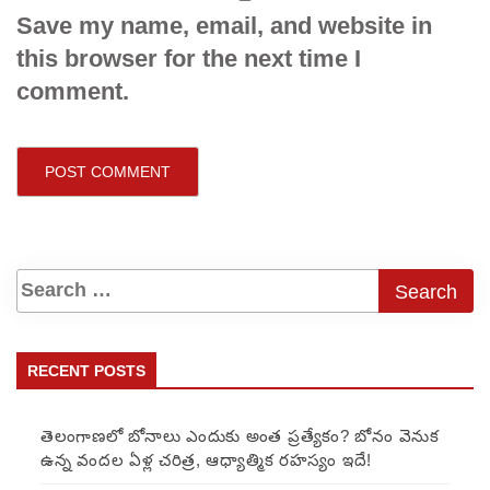
Save my name, email, and website in
this browser for the next time I
comment.
RECENT POSTS
తెలంగాణలో బోనాలు ఎందుకు అంత ప్రత్యేకం? బోనం వెనుక
ఉన్న వందల ఏళ్ల చరిత్ర, ఆధ్యాత్మిక రహస్యం ఇదే!