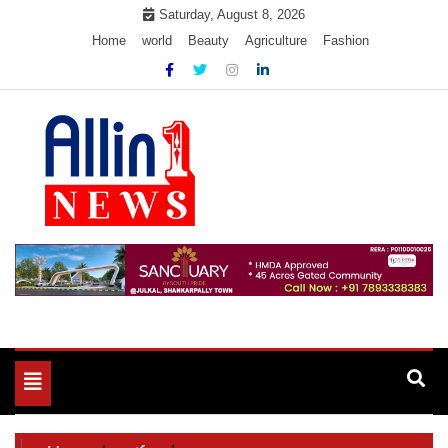
Skip
Saturday, August 8, 2026
to
Home
world
Beauty
Agriculture
Fashion
content
Allin1news
Toggle
navigation