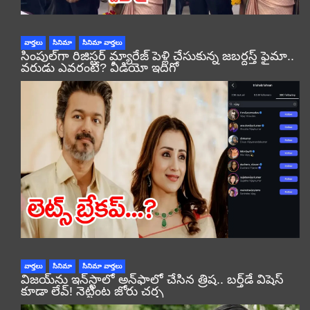
వార్తలు
సినిమా
సినిమా వార్తలు
సింపుల్‌గా రిజిస్టర్‌ మ్యారేజ్ పెళ్లి చేసుకున్న జబర్దస్త్ ఫైమా..
వరుడు ఎవరంటే? వీడియో ఇదిగో
వార్తలు
సినిమా
సినిమా వార్తలు
విజయ్‌ను ఇన్‌స్టాలో అన్‌ఫాలో చేసిన త్రిష.. బర్త్‌డే విషెస్
కూడా లేవ్! నెట్టింట జోరు చర్చ