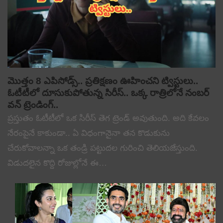
మొత్తం 8 ఎపిసోడ్స్.. ప్రతిక్షణం ఊహించని ట్విస్టులు..
ఓటీటీలో దూసుకుపోతున్న సిరీస్.. ఒక్క రాత్రిలోనే నంబర్
వన్ ట్రెండింగ్..
ప్రస్తుతం ఓటీటీలో ఒక సిరీస్ తెగ ట్రెండ్ అవుతుంది. అది కేవలం
నేరంపైనే కాకుండా.. ఏ విధంగానైనా తన కొడుకును
చేరుకోవాలన్నా ఒక తండ్రి పట్టుదల గురించి తెలియజేస్తుంది.
విడుదలైన కొద్ది రోజుల్లోనే ఈ…