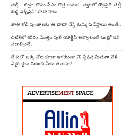
తల్లీ – బిడ్డల కోసం సీఎం కొత్త కానుక.. త్వరలో రోడ్లపైకి ‘తల్లీ–
బిడ్డ ఎక్స్‌ప్రెస్’ వాహనాలు
జాతి కోడి పుంజులకు ఈ దాణా వేస్తే కుమ్మి పడేస్తాయి అంతే..
చిటికెలో శరీరం మొత్తం ఫుల్ యాక్టీవ్ అవ్వాలంటే ఒంట్లో ఇవి
పడాల్సిందే..
దేశంలో ఒక్క చోట కూడా ఆగకుండా 70 స్టేషన్ల మీదుగా వెళ్లే
ఏకైక రైలు గురించి మీకు తెలుసా?