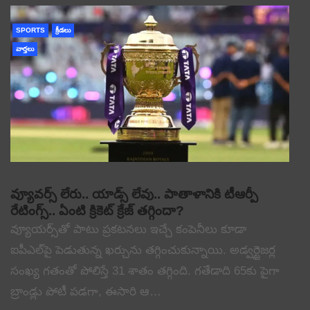
SPORTS
క్రీడలు
వార్తలు
వ్యూవర్స్ లేరు.. యాడ్స్ లేవు.. పాతాళానికి టీఆర్పీ
రేటింగ్స్.. ఏంటి క్రికెట్ క్రేజ్ తగ్గిందా?
వ్యూయర్స్‌తో పాటు ప్రకటనలు ఇచ్చే కంపెనీలు కూడా
ఐపీఎల్‌పై పెడుతున్న ఖర్చును తగ్గించుకున్నాయి. అడ్వర్టైజర్ల
సంఖ్య గతంతో పోలిస్తే 31 శాతం తగ్గింది. గతేడాది 65కు పైగా
బ్రాండ్లు పోటీ పడగా, ఈసారి ఆ…