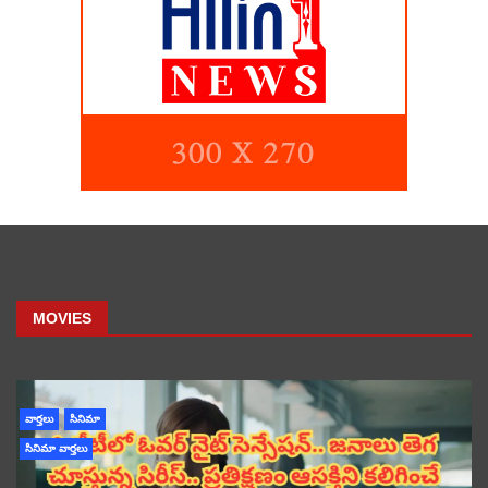
MOVIES
వార్తలు
సినిమా
సినిమా వార్తలు