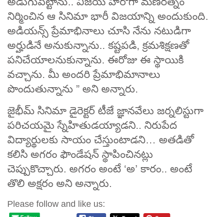
అడుగుపెట్టాను.. విజయ్ హీరోగా మణిరత్నం
నిర్మించిన ఆ సినిమా భారీ విజయాన్ని అందుకుంది.
అడియన్స్ ప్రేమాభినాలు చూసి నేను నటుడిగా
అర్హుడినే అనుకున్నాను.. కష్టపడి, క్రమశిక్షణతో
పనిచేయాలనుకున్నాను. ఈరోజు ఈ స్థాయికి
వచ్చాను. మీ అందరి ప్రేమాభిమానాలు
పొందుతున్నాను ” అని అన్నారు.
జైభీమ్ సినిమా డైరెక్టర్ టీజే జ్ఞానవేలు జర్నలిస్టుగా
పరిచయమై స్నేహితుడయ్యాడని.. నిరుపేద
విద్యార్థులకు సాయం చేస్తుంటాడని… అతడితో
కలిసి అగరం ఫౌండేషన్ స్థాపించినట్లు
చెప్పుకొచ్చారు. అగరం అంటే ‘అ’ కారం.. అంటే
తొలి అక్షరం అని అన్నారు.
Please follow and like us: