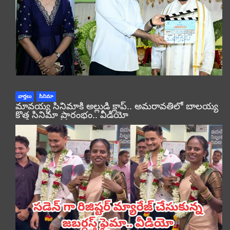
వార్తలు
సినిమా
మావయ్య సినిమాకి అల్లుడి క్లాప్.. అమరావతిలో బాలయ్య
కొత్త సినిమా ప్రారంభం.. వీడియో