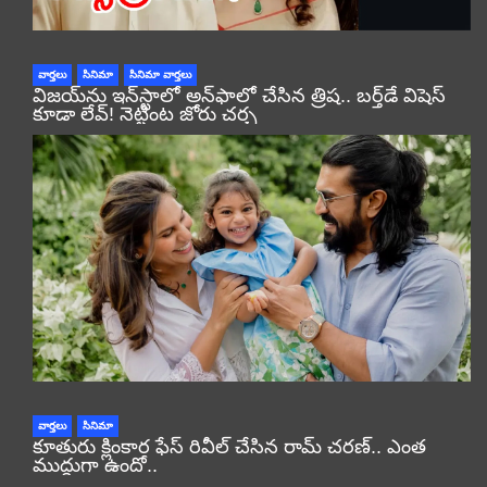
వార్తలు
సినిమా
సినిమా వార్తలు
విజయ్‌ను ఇన్‌స్టాలో అన్‌ఫాలో చేసిన త్రిష.. బర్త్‌డే విషెస్
కూడా లేవ్! నెట్టింట జోరు చర్చ
వార్తలు
సినిమా
కూతురు క్లింకార ఫేస్ రివీల్ చేసిన రామ్ చరణ్.. ఎంత
ముద్దుగా ఉందో..