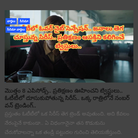
వార్తలు
సినిమా
సినిమా వార్తలు
మొత్తం 8 ఎపిసోడ్స్.. ప్రతిక్షణం ఊహించని ట్విస్టులు..
ఓటీటీలో దూసుకుపోతున్న సిరీస్.. ఒక్క రాత్రిలోనే నంబర్
వన్ ట్రెండింగ్..
ప్రస్తుతం ఓటీటీలో ఒక సిరీస్ తెగ ట్రెండ్ అవుతుంది. అది కేవలం
నేరంపైనే కాకుండా.. ఏ విధంగానైనా తన కొడుకును
చేరుకోవాలన్నా ఒక తండ్రి పట్టుదల గురించి తెలియజేస్తుంది.