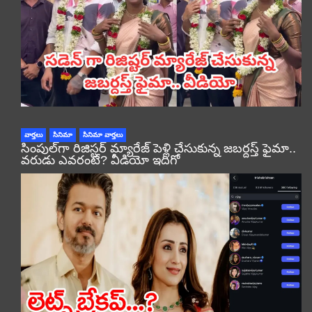
వార్తలు
సినిమా
సినిమా వార్తలు
సింపుల్‌గా రిజిస్టర్‌ మ్యారేజ్ పెళ్లి చేసుకున్న జబర్దస్త్ ఫైమా..
వరుడు ఎవరంటే? వీడియో ఇదిగో