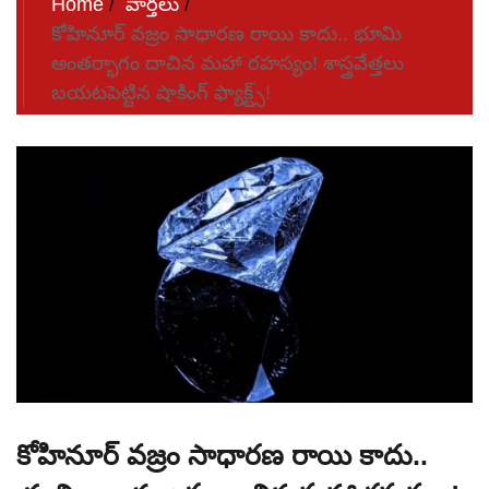
Home
వార్తలు
కోహినూర్ వజ్రం సాధారణ రాయి కాదు.. భూమి
అంతర్భాగం దాచిన మహా రహస్యం! శాస్త్రవేత్తలు
బయటపెట్టిన షాకింగ్ ఫ్యాక్ట్స్!
కోహినూర్ వజ్రం సాధారణ రాయి కాదు..