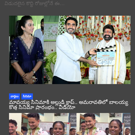
విడుదలైన కొద్ది రోజుల్లోనే ఈ…
వార్తలు
సినిమా
మావయ్య సినిమాకి అల్లుడి క్లాప్.. అమరావతిలో బాలయ్య
కొత్త సినిమా ప్రారంభం.. వీడియో