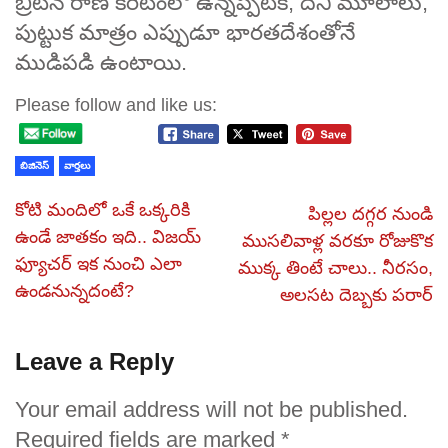
బ్రిటన్ రాణి కిరీటంలో ఉన్నప్పటికీ, దీని మూలాలు,
పుట్టుక మాత్రం ఎప్పుడూ భారతదేశంతోనే
ముడిపడి ఉంటాయి.
Please follow and like us:
బిజినెస్
వార్తలు
కోటి మందిలో ఒకే ఒక్కరికి
పిల్లల దగ్గర నుండి
ఉండే జాతకం ఇది.. విజయ్
ముసలివాళ్ల వరకూ రోజుకొక
ఫ్యూచర్ ఇక నుంచి ఎలా
ముక్క తింటే చాలు.. నీరసం,
ఉండనున్నదంటే?
అలసట దెబ్బకు పరార్
Leave a Reply
Your email address will not be published.
Required fields are marked
*