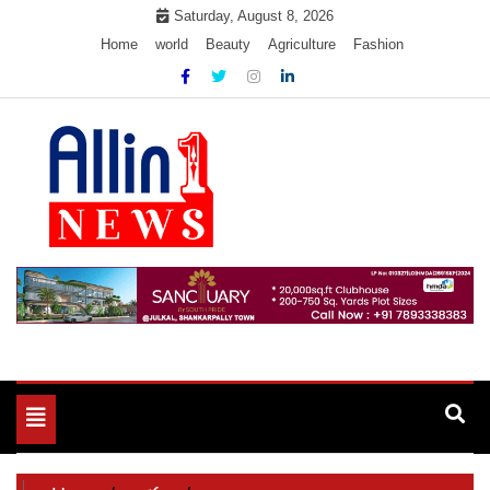
Skip
Saturday, August 8, 2026
to
Home
world
Beauty
Agriculture
Fashion
content
Allin1news
Toggle
navigation