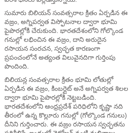
సుమారు బిలియన్ సంవత్సరాల క్రితం ఏర్పడిన ఈ
వజ్రం, అగ్నిపర్వత విస్ఫోటనాల ద్వారా భూమి
పైపొరల్లోకి చేరుకుంది. భారతదేశంలోని గోల్కొండ
గనుల్లో లభించిన ఈ వజ్రం, దాని అరుదైన
రసాయన సంరచన, స్వచ్ఛత కారణంగా
ప్రపంచంలోనే అత్యంత విలువైనదిగా గుర్తింపు
పొందింది.
బిలియన్ల సంవత్సరాల క్రితం భూమి లోతుల్లో
ఏర్పడిన ఈ వజ్రం, కింబర్లైట్ అనే అగ్నిపర్వత శిలల
ద్వారా భూమి పైపొరల్లోకి నెట్టబడింది.
భారతదేశంలోని ఆంధ్రప్రదేశ్ పరిధిలోని కృష్ణా నది
తీరంలో ఉన్న కొల్లూరు గనుల్లో (గోల్కొండ గనులు)
దీనిని గుర్తించారు. ఈ వజ్రం రసాయన స్వచ్ఛతను