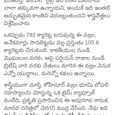
పరిశీలిస్తే, ఇందులో నైట్రోజన్ వంటి మలినాలు
చాలా తక్కువగా ఉన్నాయని, అందుకే ఇది ఇంతటి
అద్భుతమైన కాంతిని వెదజల్లుతుందని శాస్త్రవేత్తలు
విశ్లేషించారు.
ఒకప్పుడు 793 క్యారెట్ల బరువున్న ఈ వజ్రం,
అనేకమార్లు సానబెట్టడం వల్ల ప్రస్తుతం 105.6
క్యారెట్లకు చేరుకుంది. కాకతీయుల నుండి
మొఘలుల వరకు, ఆపై పర్షియన్ రాజుల నుండి
బ్రిటిష్ వారి వరకు చేతులు మారిన ఈ వజ్రం వెనుక
ఎన్నో యుద్ధాలు, మరెన్నో కథలు ఉన్నాయి.
శాస్త్రీయంగా చూస్తే, కోహినూర్ వజ్రం భూమి లోపలి
రహస్యాలను మోస్తున్న ఒక టైమ్ క్యాప్సూల్
వంటిది. ప్రకృతి ప్రసాదించిన ఈ అపురూప కానుక,
మానవ చరిత్రలో చెరగని ముద్ర వేసింది. నేడు ఇది