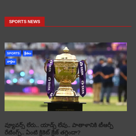
SPORTS NEWS
SPORTS
క్రీడలు
వార్తలు
వ్యూవర్స్ లేరు.. యాడ్స్ లేవు.. పాతాళానికి టీఆర్పీ
రేటింగ్స్.. ఏంటి క్రికెట్ క్రేజ్ తగ్గిందా?