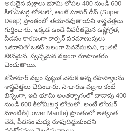
అరుదైన వజ్రాలు భూమి లోపల 400 నుండి 600
కిలోమీటర్ల లోతులో, అంటే సూపర్ డీప్ (Super
Deep) ప్రాంతంలో తయారవుతాయని శాస్త్రవేత్తలు
గుర్తించారు. ఇక్కడ ఉండే విపరీతమైన ఉష్ణోగ్రత,
పీడనం కారణంగా కార్బన్ పరమాణువులు
ఒకదానితో ఒకటి బలంగా పెనవేసుకుని, ఇంతటి
కఠినమైన, స్వచ్ఛమైన వజ్రంగా రూపాంతరం
చెందుతాయి.
కోహినూర్ వజ్రం పుట్టుక వెనుక ఉన్న రహస్యాలను
శాస్త్రవేత్తలు ఛేదించారు. సాధారణ వజ్రాల కంటే
భిన్నంగా, ఇది భూమి అంతర్భాగంలో దాదాపు 400
నుండి 600 కిలోమీటర్ల లోతులో, అంటే లోయర్
మాంటిల్(Lower Mantle) ప్రాంతంలో అత్యంత
వేడి, పీడనం మధ్య రూపుదిద్దుకుందని
పరిశోధనలు వెల్లడిస్తున్నాయి.