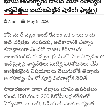
భూమి అంతర్భాగం దాచిన మహా రహస్యం!
శాస్త్రవేత్తలు బయటపెట్టిన షాకింగ్ ఫ్యాక్ట్స్!
May 8, 2026
Admin
కోహినూర్ వజ్రం అంటే కేవలం ఒక రాయి కాదు,
అది చరిత్రకు, సంపదకు, అధికారానికి చిహ్నం.
శతాబ్దాలుగా ఎందరో రాజుల కిరీటాలను
అలంకరించిన ఈ వజ్రం భూమిలో ఎలా ఏర్పడింది?
అనే ప్రశ్నపై శాస్త్రవేత్తలు సుదీర్ఘ పరిశోధనలు చేసి
ఆసక్తికరమైన విషయాలను వెలుగులోకి తెచ్చారు.
ఆ రహస్యం ఏంటో పూర్తి వివరాల్లోకి వెళితే..
సాధారణంగా చాలా వజ్రాలు భూమి ఉపరితలం
నుండి 150 నుండి 200 కిలోమీటర్ల లోతులో
ఏర్పడతాయి. కానీ, కోహినూర్ వంటి అత్యంత