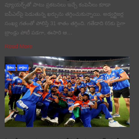
వ్యూయర్స్‌తో పాటు ప్రకటనలు ఇచ్చే కంపెనీలు కూడా
ఐపీఎల్‌పై పెడుతున్న ఖర్చును తగ్గించుకున్నాయి. అడ్వర్టైజర్ల
సంఖ్య గతంతో పోలిస్తే 31 శాతం తగ్గింది. గతేడాది 65కు పైగా
బ్రాండ్లు పోటీ పడగా, ఈసారి ఆ…
Read More
క్రీడలు
వార్తలు