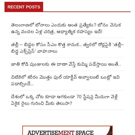
RECENT POSTS
తెలంగాణలో బోనాలు ఎందుకు అంత ప్రత్యేకం? బోనం వెనుక
ఉన్న వందల ఏళ్ల చరిత్ర, ఆధ్యాత్మిక రహస్యం ఇదే!
తల్లీ – బిడ్డల కోసం సీఎం కొత్త కానుక.. త్వరలో రోడ్లపైకి ‘తల్లీ–
బిడ్డ ఎక్స్‌ప్రెస్’ వాహనాలు
జాతి కోడి పుంజులకు ఈ దాణా వేస్తే కుమ్మి పడేస్తాయి అంతే..
చిటికెలో శరీరం మొత్తం ఫుల్ యాక్టీవ్ అవ్వాలంటే ఒంట్లో ఇవి
పడాల్సిందే..
దేశంలో ఒక్క చోట కూడా ఆగకుండా 70 స్టేషన్ల మీదుగా వెళ్లే
ఏకైక రైలు గురించి మీకు తెలుసా?