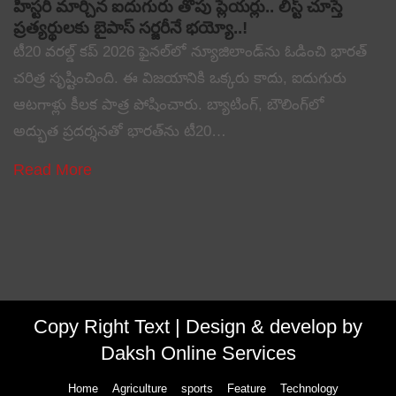
హిస్టరీ మార్చిన ఐదుగురు తోపు ప్లేయర్లు.. లిస్ట్ చూస్తే
ప్రత్యర్థులకు బైపాస్ సర్జరీనే భయ్యో..!
టీ20 వరల్డ్ కప్ 2026 ఫైనల్‌లో న్యూజిలాండ్‌ను ఓడించి భారత్
చరిత్ర సృష్టించింది. ఈ విజయానికి ఒక్కరు కాదు, ఐదుగురు
ఆటగాళ్లు కీలక పాత్ర పోషించారు. బ్యాటింగ్, బౌలింగ్‌లో
అద్భుత ప్రదర్శనతో భారత్‌ను టీ20…
Read More
Copy Right Text |
Design & develop by
Daksh Online Services
Home
Agriculture
sports
Feature
Technology