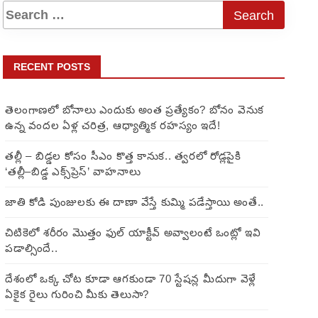
RECENT POSTS
తెలంగాణలో బోనాలు ఎందుకు అంత ప్రత్యేకం? బోనం వెనుక
ఉన్న వందల ఏళ్ల చరిత్ర, ఆధ్యాత్మిక రహస్యం ఇదే!
తల్లీ – బిడ్డల కోసం సీఎం కొత్త కానుక.. త్వరలో రోడ్లపైకి
‘తల్లీ–బిడ్డ ఎక్స్‌ప్రెస్’ వాహనాలు
జాతి కోడి పుంజులకు ఈ దాణా వేస్తే కుమ్మి పడేస్తాయి అంతే..
చిటికెలో శరీరం మొత్తం ఫుల్ యాక్టీవ్ అవ్వాలంటే ఒంట్లో ఇవి
పడాల్సిందే..
దేశంలో ఒక్క చోట కూడా ఆగకుండా 70 స్టేషన్ల మీదుగా వెళ్లే
ఏకైక రైలు గురించి మీకు తెలుసా?