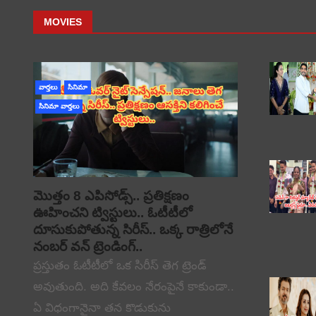
MOVIES
వార్తలు
సినిమా
సినిమా వార్తలు
మొత్తం 8 ఎపిసోడ్స్.. ప్రతిక్షణం
ఊహించని ట్విస్టులు.. ఓటీటీలో
దూసుకుపోతున్న సిరీస్.. ఒక్క రాత్రిలోనే
నంబర్ వన్ ట్రెండింగ్..
ప్రస్తుతం ఓటీటీలో ఒక సిరీస్ తెగ ట్రెండ్
అవుతుంది. అది కేవలం నేరంపైనే కాకుండా..
ఏ విధంగానైనా తన కొడుకును