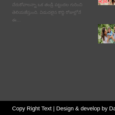
చేరుకోవాలన్నా ఒక తండ్రి పట్టుదల గురించి
తెలియజేస్తుంది. విడుదలైన కొద్ది రోజుల్లోనే
ఈ…
Copy Right Text |
Design & develop by D