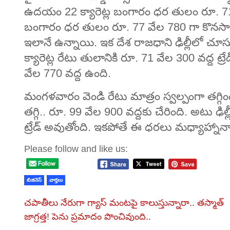
ఉదయం 22 క్యారెట్ల బంగారం ధర తులం రూ. 71 వ
బంగారం ధర తులం రూ. 77 వేల 780 గా కొనసా
ఇలానే ఉన్నాయి. ఇక దేశ రాజధాని ఢిల్లీలో చూస
క్యారెట్ల రేటు తులానికి రూ. 71 వేల 300 వద్ద ట
వేల 770 వద్ద ఉంది.
మంగళవారం వెండి రేటు మాత్రం స్వల్పంగా తగ్గ
తగ్గి.. రూ. 99 వేల 900 వద్దకు చేరింది. అటు ఢ
ట్రేడ్ అవుతోంది. ఇకపోతే ఈ ధరలు మధ్యాహ్నాన
Please follow and like us:
బిజినెస్
వార్తలు
చపాతీలు నేరుగా గ్యాస్ మంటపై కాలుస్తున్నారా.. తస్మాత్
జాగ్రత్త! పెను ప్రమాదం పొంచివుంది..