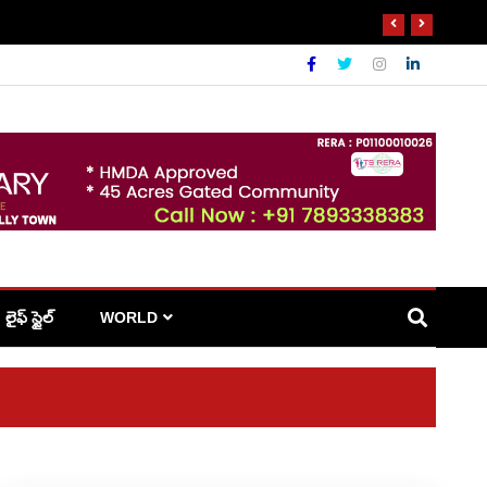
లైఫ్ స్టైల్
WORLD