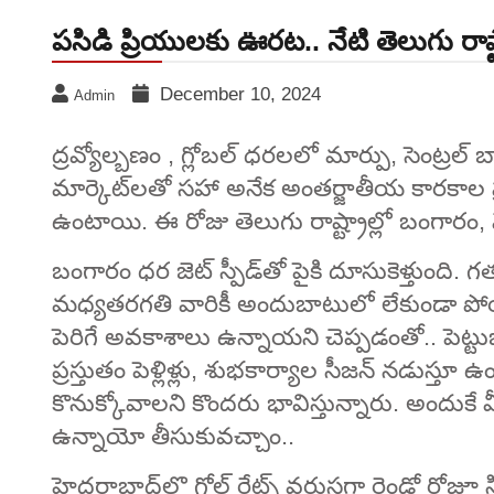
పసిడి ప్రియులకు ఊరట.. నేటి తెలుగు రాష
December 10, 2024
Admin
ద్రవ్యోల్బణం , గ్లోబల్ ధరలలో మార్పు, సెంట్రల్ బ్యా
మార్కెట్‌లతో సహా అనేక అంతర్జాతీయ కారకాల ప
ఉంటాయి. ఈ రోజు తెలుగు రాష్ట్రాల్లో బంగారం
బంగారం ధర జెట్ స్పీడ్‌తో పైకి దూసుకెళ్తుంద
మధ్యతరగతి వారికీ అందుబాటులో లేకుండా పో
పెరిగే అవకాశాలు ఉన్నాయని చెప్పడంతో.. పెట్ట
ప్రస్తుతం పెళ్లిళ్లు, శుభకార్యాల సీజన్ నడుస్త
కొనుక్కోవాలని కొందరు భావిస్తున్నారు. అందుకే మీ మ
ఉన్నాయో తీసుకువచ్చాం..
హైదరాబాద్‌లొ గోల్డ్ రేట్స్ వరుసగా రెండో రోజూ