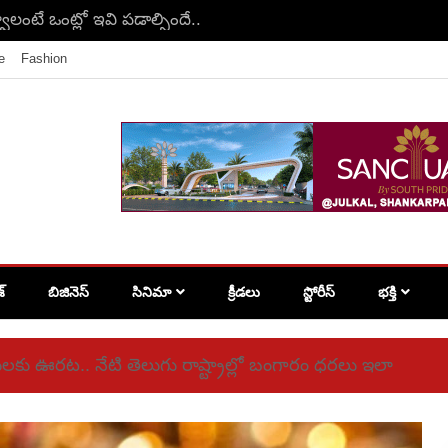
వాలంటే ఒంట్లో ఇవి పడాల్సిందే..
e
Fashion
శ్
బిజినెస్
సినిమా
క్రీడలు
స్టోరీస్
భక్తి
యులకు ఊరట.. నేటి తెలుగు రాష్ట్రాల్లో బంగారం ధరలు ఇలా