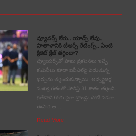
వ్యూవర్స్ లేరు.. యాడ్స్ లేవు..
పాతాళానికి టీఆర్పీ రేటింగ్స్.. ఏంటి
క్రికెట్ క్రేజ్ తగ్గిందా?
వ్యూయర్స్‌తో పాటు ప్రకటనలు ఇచ్చే
కంపెనీలు కూడా ఐపీఎల్‌పై పెడుతున్న
ఖర్చును తగ్గించుకున్నాయి. అడ్వర్టైజర్ల
సంఖ్య గతంతో పోలిస్తే 31 శాతం తగ్గింది.
గతేడాది 65కు పైగా బ్రాండ్లు పోటీ పడగా,
ఈసారి ఆ…
Read More