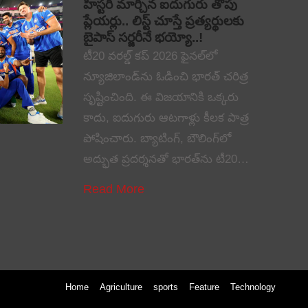
హిస్టరీ మార్చిన ఐదుగురు తోపు
ప్లేయర్లు.. లిస్ట్ చూస్తే ప్రత్యర్థులకు
బైపాస్ సర్జరీనే భయ్యో..!
టీ20 వరల్డ్ కప్ 2026 ఫైనల్‌లో
న్యూజిలాండ్‌ను ఓడించి భారత్ చరిత్ర
సృష్టించింది. ఈ విజయానికి ఒక్కరు
కాదు, ఐదుగురు ఆటగాళ్లు కీలక పాత్ర
పోషించారు. బ్యాటింగ్, బౌలింగ్‌లో
అద్భుత ప్రదర్శనతో భారత్‌ను టీ20…
Read More
Home
Agriculture
sports
Feature
Technology