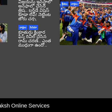
విజయ్‌ను ఇన్‌స్టాలో
క్రీడలు
వార్తలు
అన్‌ఫాలో చేసిన
త్రిష.. బర్త్‌డే విషెస్
కూడా లేవ్! నెట్టింట
జోరు చర్చ
వార్తలు
సినిమా
కూతురు క్లింకార
ఫేస్ రివీల్ చేసిన
రామ్ చరణ్.. ఎంత
ముద్దుగా ఉందో..
aksh Online Services