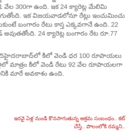
ేల 300గా ఉంది. ఇక 24 క్యారెట్ల మేలిమి
గుతోంది. ఇక విజయవాడలోనూ రేట్లు ఇంచుమించు
ుకుంటే బంగారం రేటు కాస్త ఎక్కవగానే ఉంది. 22
్రేడ్ అవుతతోంది. 24 క్యారెట్ల బంగారం రేట రూ.77
ిందిహైదరాబాద్‌లో కిలో వెండి ధర 100 రూపాయలు
ిల్లీలో మాత్రం కిలో వెండి రేటు 92 వేల రూపాయలగా
ానికి మారే అవకాశం ఉంది.
ఇరవై ఏళ్ల నుండి కొనసాగుతున్న అక్రమ సంబంధం.. కట్
చేస్తే.. పొలంలోకి రమ్మని..