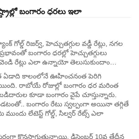
్ట్రాల్లో బంగారం ధరలు ఇలా
ంక్ గోల్డ్ రిజర్వ్, హెచ్చుతగ్గుల వడ్డీ రేట్లు, నగల
్రభావంతో బంగారం ధరల్లో హెచ్చుతగ్గులు
, వెండి రేట్లు ఎలా ఉన్నాయో తెలుసుకుందాం…
ి. గత ఏడాది కాలంలోనే ఊహించనంత పెరిగి
యింది. రాబోయే రోజుల్లో బంగారం ధర మరింత
ుబడిదారుల కూడా బంగారం వైపే చూస్తున్నారు.
ూ ఉండటంతో.. బంగారం రేటు స్వల్పంగా అయినా తగ్గితే
ుందు లేటెస్ట్ గోల్డ్, సిల్వర్ రేట్స్ ఎలా
 స్థిరంగా కొనసాగుతున్నాయి. డిసెంబర్ 10వ తేదీన