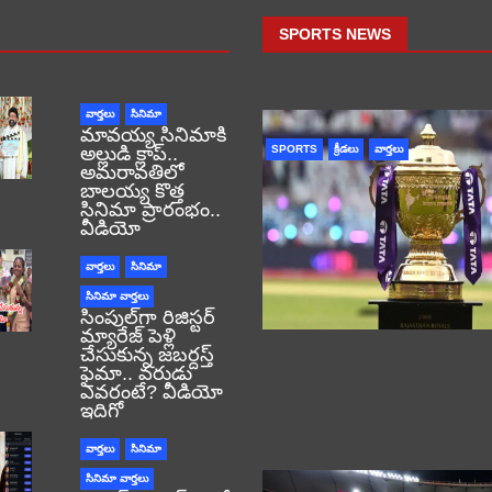
SPORTS NEWS
వార్తలు
సినిమా
మావయ్య సినిమాకి
అల్లుడి క్లాప్..
SPORTS
క్రీడలు
వార్తలు
అమరావతిలో
బాలయ్య కొత్త
సినిమా ప్రారంభం..
వీడియో
వార్తలు
సినిమా
సినిమా వార్తలు
సింపుల్‌గా రిజిస్టర్‌
మ్యారేజ్ పెళ్లి
చేసుకున్న జబర్దస్త్
ఫైమా.. వరుడు
ఎవరంటే? వీడియో
ఇదిగో
వార్తలు
సినిమా
సినిమా వార్తలు