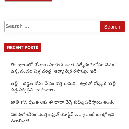
RECENT POSTS
తెలంగాణలో బోనాలు ఎందుకు అంత ప్రత్యేకం? బోనం వెనుక
ఉన్న వందల ఏళ్ల చరిత్ర, ఆధ్యాత్మిక రహస్యం ఇదే!
తల్లీ – బిడ్డల కోసం సీఎం కొత్త కానుక.. త్వరలో రోడ్లపైకి ‘తల్లీ–
బిడ్డ ఎక్స్‌ప్రెస్’ వాహనాలు
జాతి కోడి పుంజులకు ఈ దాణా వేస్తే కుమ్మి పడేస్తాయి అంతే..
చిటికెలో శరీరం మొత్తం ఫుల్ యాక్టీవ్ అవ్వాలంటే ఒంట్లో ఇవి
పడాల్సిందే..