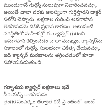
ముందుగానే గుర్తిస్తే సులువుగా నివారించవచ్చు.
అయితే చాలా వరకు ఆలస్యంగా గుర్తిస్తారని డాక్టర్
సలోని చెప్పారు. లక్షణాల గురించి అవగాహన
లేకపోవడమే దీనికి ప్రధాన కారణం. అటువంటి
పరిస్థితిలో మహిళల్లో ఈ క్యాన్సర్ గురించి
అవగాహన కల్పించడం చాలా ముఖ్యం. క్యాన్సర్‌ను
సకాలంలో గుర్తిస్తే, సులభంగా చికిత్స చేయవచ్చు.
ఇది క్యాన్సర్ మరణాలను తగ్గించడంలో కూడా
సహాయపడుతుంది.
గర్భాశయ క్యాన్సర్‌ లక్షణాలు ఇవే
పీరియడ్స్‌ రాకపోవడం
లైంగిక సంపర్కం తర్వాత కటి ప్రాంతంలో అంటే