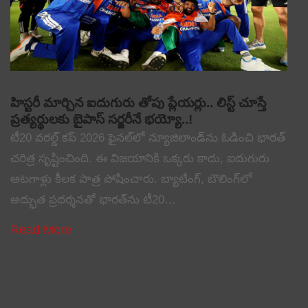
హిస్టరీ మార్చిన ఐదుగురు తోపు ప్లేయర్లు.. లిస్ట్ చూస్తే
ప్రత్యర్థులకు బైపాస్ సర్జరీనే భయ్యో..!
టీ20 వరల్డ్ కప్ 2026 ఫైనల్‌లో న్యూజిలాండ్‌ను ఓడించి భారత్
చరిత్ర సృష్టించింది. ఈ విజయానికి ఒక్కరు కాదు, ఐదుగురు
ఆటగాళ్లు కీలక పాత్ర పోషించారు. బ్యాటింగ్, బౌలింగ్‌లో
అద్భుత ప్రదర్శనతో భారత్‌ను టీ20…
Read More