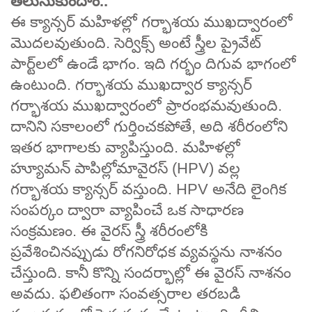
తెలుసుకుందాం..
ఈ క్యాన్సర్ మహిళల్లో గర్భాశయ ముఖద్వారంలో
మొదలవుతుంది. సెర్విక్స్ అంటే స్త్రీల ప్రైవేట్
పార్ట్‌లలో ఉండే భాగం. ఇది గర్భం దిగువ భాగంలో
ఉంటుంది. గర్భాశయ ముఖద్వార క్యాన్సర్
గర్భాశయ ముఖద్వారంలో ప్రారంభమవుతుంది.
దానిని సకాలంలో గుర్తించకపోతే, అది శరీరంలోని
ఇతర భాగాలకు వ్యాపిస్తుంది. మహిళల్లో
హ్యూమన్ పాపిల్లోమావైరస్ (HPV) వల్ల
గర్భాశయ క్యాన్సర్ వస్తుంది. HPV అనేది లైంగిక
సంపర్కం ద్వారా వ్యాపించే ఒక సాధారణ
సంక్రమణం. ఈ వైరస్ స్త్రీ శరీరంలోకి
ప్రవేశించినప్పుడు రోగనిరోధక వ్యవస్థను నాశనం
చేస్తుంది. కానీ కొన్ని సందర్భాల్లో ఈ వైరస్ నాశనం
అవదు. ఫలితంగా సంవత్సరాల తరబడి