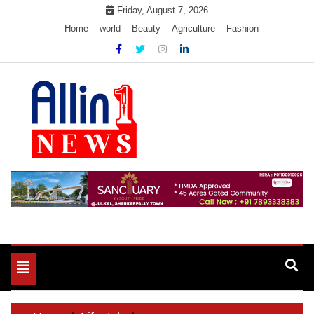
Skip
Friday, August 7, 2026
to
Home
world
Beauty
Agriculture
Fashion
content
Allin1news
Toggle
navigation