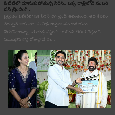
ఓటీటీలో దూసుకుపోతున్న సిరీస్.. ఒక్క రాత్రిలోనే నంబర్
వన్ ట్రెండింగ్..
ప్రస్తుతం ఓటీటీలో ఒక సిరీస్ తెగ ట్రెండ్ అవుతుంది. అది కేవలం
నేరంపైనే కాకుండా.. ఏ విధంగానైనా తన కొడుకును
చేరుకోవాలన్నా ఒక తండ్రి పట్టుదల గురించి తెలియజేస్తుంది.
విడుదలైన కొద్ది రోజుల్లోనే ఈ…