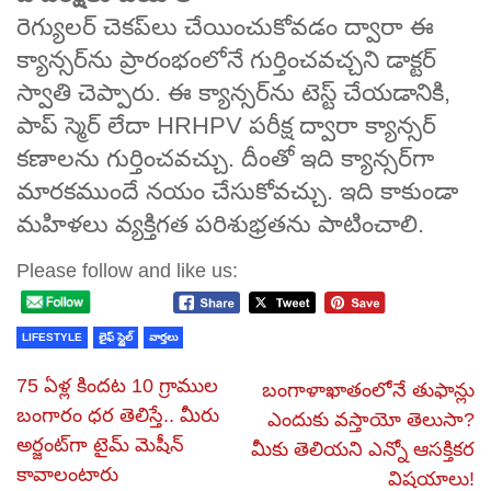
రెగ్యులర్ చెకప్‌లు చేయించుకోవడం ద్వారా ఈ
క్యాన్సర్‌ను ప్రారంభంలోనే గుర్తించవచ్చని డాక్టర్
స్వాతి చెప్పారు. ఈ క్యాన్సర్‌ను టెస్ట్ చేయడానికి,
పాప్ స్మెర్ లేదా HRHPV పరీక్ష ద్వారా క్యాన్సర్
కణాలను గుర్తించవచ్చు. దీంతో ఇది క్యాన్సర్‌గా
మారకముందే నయం చేసుకోవచ్చు. ఇది కాకుండా
మహిళలు వ్యక్తిగత పరిశుభ్రతను పాటించాలి.
Please follow and like us:
LIFESTYLE
లైఫ్ స్టైల్
వార్తలు
75 ఏళ్ల కిందట 10 గ్రాముల
బంగాళాఖాతంలోనే తుఫాన్లు
బంగారం ధర తెలిస్తే.. మీరు
ఎందుకు వస్తాయో తెలుసా?
అర్జంట్‌గా టైమ్ మెషీన్
మీకు తెలియని ఎన్నో ఆసక్తికర
కావాలంటారు
విషయాలు!