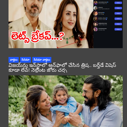
వార్తలు
సినిమా
సినిమా వార్తలు
విజయ్‌ను ఇన్‌స్టాలో అన్‌ఫాలో చేసిన త్రిష.. బర్త్‌డే విషెస్
కూడా లేవ్! నెట్టింట జోరు చర్చ