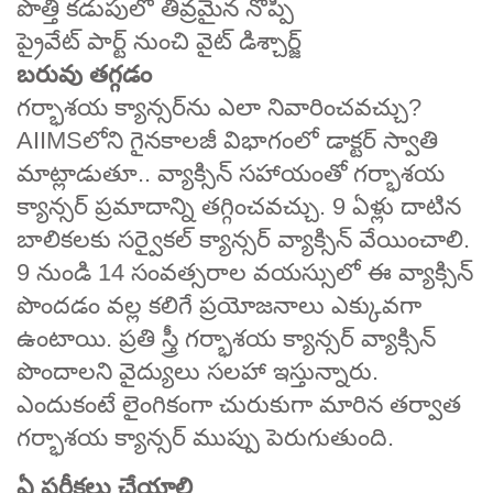
పొత్తి కడుపులో తీవ్రమైన నొప్పి
ప్రైవేట్ పార్ట్ నుంచి వైట్‌ డిశ్చార్జ్
బరువు తగ్గడం
గర్భాశయ క్యాన్సర్‌ను ఎలా నివారించవచ్చు?
AIIMSలోని గైనకాలజీ విభాగంలో డాక్టర్ స్వాతి
మాట్లాడుతూ.. వ్యాక్సిన్ సహాయంతో గర్భాశయ
క్యాన్సర్ ప్రమాదాన్ని తగ్గించవచ్చు. 9 ఏళ్లు దాటిన
బాలికలకు సర్వైకల్‌ క్యాన్సర్‌ వ్యాక్సిన్‌ వేయించాలి.
9 నుండి 14 సంవత్సరాల వయస్సులో ఈ వ్యాక్సిన్
పొందడం వల్ల కలిగే ప్రయోజనాలు ఎక్కువగా
ఉంటాయి. ప్రతి స్త్రీ గర్భాశయ క్యాన్సర్ వ్యాక్సిన్
పొందాలని వైద్యులు సలహా ఇస్తున్నారు.
ఎందుకంటే లైంగికంగా చురుకుగా మారిన తర్వాత
గర్భాశయ క్యాన్సర్ ముప్పు పెరుగుతుంది.
ఏ పరీక్షలు చేయాలి