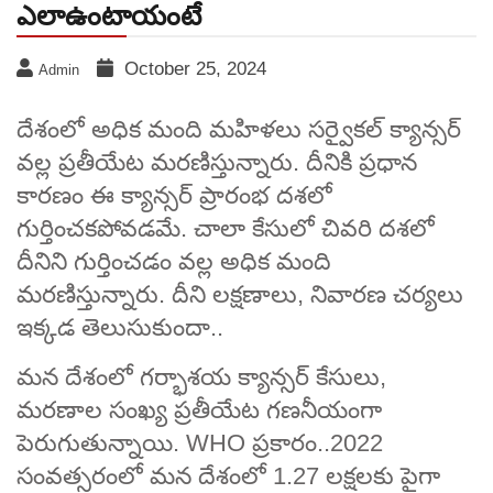
ఎలాఉంటాయంటే
October 25, 2024
Admin
దేశంలో అధిక మంది మహిళలు సర్వైకల్ క్యాన్సర్
వల్ల ప్రతీయేట మరణిస్తున్నారు. దీనికి ప్రధాన
కారణం ఈ క్యాన్సర్ ప్రారంభ దశలో
గుర్తించకపోవడమే. చాలా కేసులో చివరి దశలో
దీనిని గుర్తించడం వల్ల అధిక మంది
మరణిస్తున్నారు. దీని లక్షణాలు, నివారణ చర్యలు
ఇక్కడ తెలుసుకుందా..
మన దేశంలో గర్భాశయ క్యాన్సర్ కేసులు,
మరణాల సంఖ్య ప్రతీయేట గణనీయంగా
పెరుగుతున్నాయి. WHO ప్రకారం..2022
సంవత్సరంలో మన దేశంలో 1.27 లక్షలకు పైగా