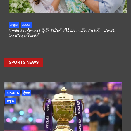
వార్తలు
సినిమా
కూతురు క్లింకార ఫేస్ రివీల్ చేసిన రామ్ చరణ్.. ఎంత
ముద్దుగా ఉందో..
SPORTS NEWS
SPORTS
క్రీడలు
వార్తలు