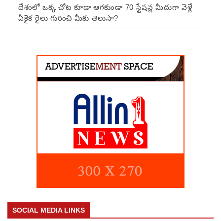
దేశంలో ఒక్క చోట కూడా ఆగకుండా 70 స్టేషన్ల మీదుగా వెళ్లే
ఏకైక రైలు గురించి మీకు తెలుసా?
SOCIAL MEDIA LINKS