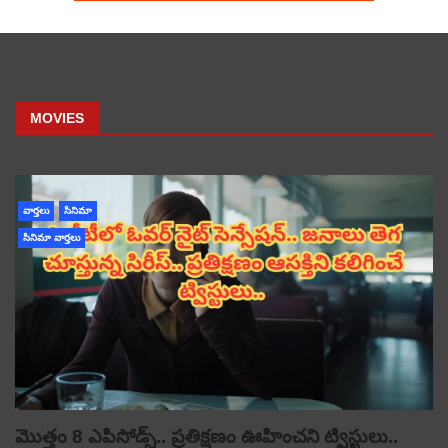
MOVIES
వార్తలు
సినిమా
సినిమా వార్తలు
మొత్తం 8 ఎపిసోడ్స్.. ప్రతిక్షణం ఊహించని ట్విస్టులు..