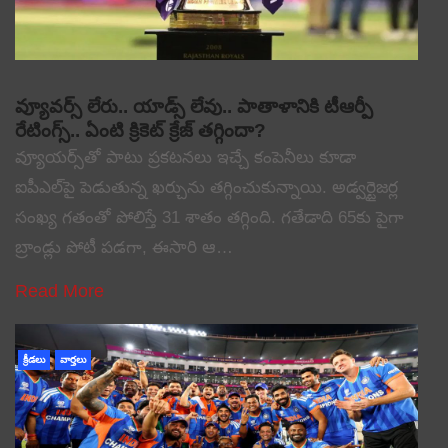
వ్యూవర్స్ లేరు.. యాడ్స్ లేవు.. పాతాళానికి టీఆర్పీ
రేటింగ్స్.. ఏంటి క్రికెట్ క్రేజ్ తగ్గిందా?
వ్యూయర్స్‌తో పాటు ప్రకటనలు ఇచ్చే కంపెనీలు కూడా
ఐపీఎల్‌పై పెడుతున్న ఖర్చును తగ్గించుకున్నాయి. అడ్వర్టైజర్ల
సంఖ్య గతంతో పోలిస్తే 31 శాతం తగ్గింది. గతేడాది 65కు పైగా
బ్రాండ్లు పోటీ పడగా, ఈసారి ఆ…
Read More
క్రీడలు
వార్తలు