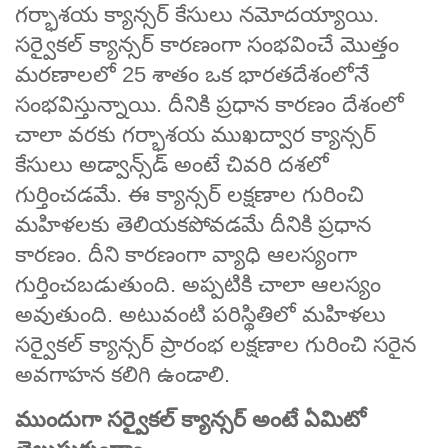
గర్భాశయ క్యాన్సర్ కేసులు నమోదయ్యాయి.
సర్వైకల్ క్యాన్సర్ కారణంగా సంభవించే మొత్తం
మరణాలలో 25 శాతం ఒక భారతదేశంలోనే
సంభవిస్తున్నాయి. దీనికి ప్రధాన కారణం దేశంలో
చాలా వరకు గర్భాశయ ముఖద్వార క్యాన్సర్
కేసులు అడ్వాన్స్‌డ్ అంటే చివరి దశలో
గుర్తించడమే. ఈ క్యాన్సర్ లక్షణాల గురించి
మహిళలకు తెలియకపోవడమే దీనికి ప్రధాన
కారణం. దీని కారణంగా వ్యాధి ఆలస్యంగా
గుర్తించబడుతుంది. అప్పటికి చాలా ఆలస్యం
అవుతుంది. అటువంటి పరిస్థితిలో మహిళలు
సర్వైకల్ క్యాన్సర్ ప్రారంభ లక్షణాల గురించి సరైన
అవగాహన కలిగి ఉండాలి.
ముందుగా సర్వైకల్ క్యాన్సర్ అంటే ఏమిటో