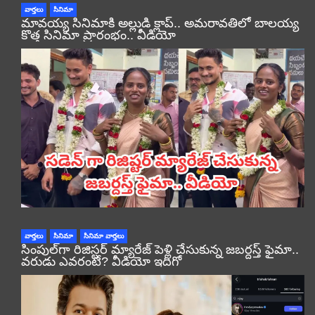
వార్తలు
సినిమా
మావయ్య సినిమాకి అల్లుడి క్లాప్.. అమరావతిలో బాలయ్య
కొత్త సినిమా ప్రారంభం.. వీడియో
వార్తలు
సినిమా
సినిమా వార్తలు
సింపుల్‌గా రిజిస్టర్‌ మ్యారేజ్ పెళ్లి చేసుకున్న జబర్దస్త్ ఫైమా..
వరుడు ఎవరంటే? వీడియో ఇదిగో