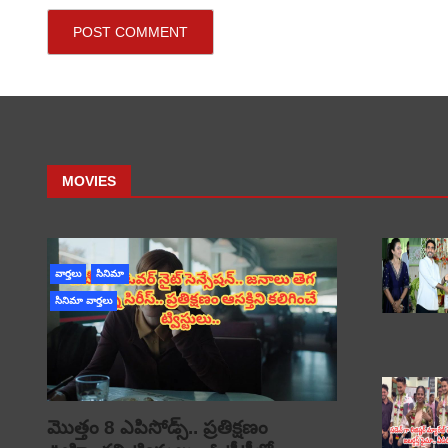
MOVIES
వార్తలు
సినిమా
సినిమా వార్తలు
మొత్తం 8 ఎపిసోడ్స్.. ప్రతిక్షణం