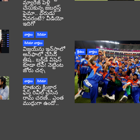
మ్యారేజ్ పెళ్లి
చేసుకున్న జబర్దస్త్
ఫైమా.. వరుడు
ఎవరంటే? వీడియో
ఇదిగో
వార్తలు
సినిమా
సినిమా వార్తలు
విజయ్‌ను ఇన్‌స్టాలో
క్రీడలు
వార్తలు
అన్‌ఫాలో చేసిన
త్రిష.. బర్త్‌డే విషెస్
కూడా లేవ్! నెట్టింట
జోరు చర్చ
వార్తలు
సినిమా
కూతురు క్లింకార
ఫేస్ రివీల్ చేసిన
రామ్ చరణ్.. ఎంత
ముద్దుగా ఉందో..