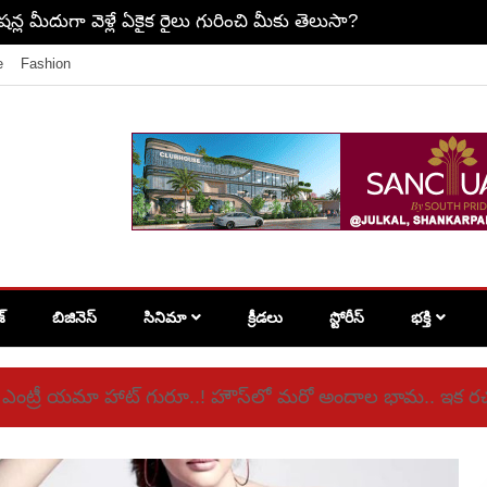
్ల మీదుగా వెళ్లే ఏకైక రైలు గురించి మీకు తెలుసా?
e
Fashion
శ్
బిజినెస్
సినిమా
క్రీడలు
స్టోరీస్
భక్తి
ర్ట్ ఎంట్రీ యమా హాట్ గురూ..! హౌస్‌లో మరో అందాల భామ.. ఇక రచ్