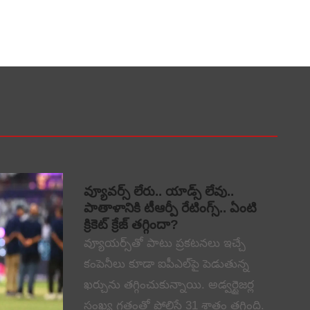
వ్యూవర్స్ లేరు.. యాడ్స్ లేవు..
పాతాళానికి టీఆర్పీ రేటింగ్స్.. ఏంటి
క్రికెట్ క్రేజ్ తగ్గిందా?
వ్యూయర్స్‌తో పాటు ప్రకటనలు ఇచ్చే
కంపెనీలు కూడా ఐపీఎల్‌పై పెడుతున్న
ఖర్చును తగ్గించుకున్నాయి. అడ్వర్టైజర్ల
సంఖ్య గతంతో పోలిస్తే 31 శాతం తగ్గింది.