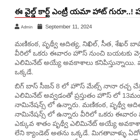
ఈ వైల్డ్ కార్ట్ ఎంట్రీ యమా హాట్ గురూ..
September 11, 2024
Admin
మణికంఠ, పృథ్వీ ఆదిత్య, నిఖిల్, సీత, శేఖర్ బాషా
వీరిలో ఒకరు ఈవారం హౌస్ నుంచి బయటకు వెళ్ల
ఎలిమినేట్ అయ్యే అవకాశాలు కనిపిస్తున్నాయి. హౌ
ఒక్కడే.
బిగ్ బాస్ సీజన్ 8 లో హౌస్ మేట్స్ నానా రచ్చ 
ఎలిమినేట్ అవ్వడంతో ప్రస్తుతం హౌస్ లో 13మం
నామినేషన్స్ లో ఉన్నారు. మణికంఠ, పృథ్వీ ఆదిత్య,
నామినేషన్స్ లో ఉన్నారు వీరిలో ఒకరు ఈవారం
ఎక్కువ శాతం పృథ్వీ ఎలిమినేట్ అయ్యే అవకాశాలు 
లేని క్యాండెట్ అతను ఒక్కడే. మిగతావాళ్ళు ఏదోలా 