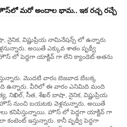
! హౌస్‌లో మరో అందాల భామ.. ఇక రచ్చ రచ్చే
, నైనిక, విష్ణుప్రియ నామినేషన్స్ లో ఉన్నారు
నున్నారు. అయితే ఎక్కువ శాతం పృథ్వీ
స్ లో పెద్దగా యాక్టివ్ గా లేని క్యాండెట్ అతను
చేస్తున్నారు. మొదటి వారం బెజవాడ బేబక్క
ది ఉన్నారు. వీరిలో ఈ వారం ఎనిమిది మంది
 నిఖిల్, సీత, శేఖర్ బాషా, నైనిక, విష్ణుప్రియ
 హౌస్ నుంచి బయటకు వెళ్లనున్నారు. అయితే
కనిపిస్తున్నాయి. హౌస్ లో పెద్దగా యాక్టివ్ గా
కంటెంట్ ఇస్తున్నారు. కానీ పృథ్వీ పెద్దగా