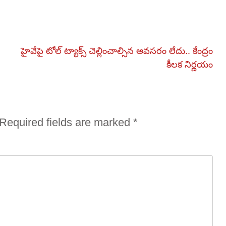
హైవేపై టోల్ ట్యాక్స్ చెల్లించాల్సిన అవసరం లేదు.. కేంద్రం
కీలక నిర్ణయం
Required fields are marked
*