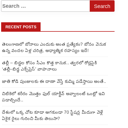
RECENT POSTS
తెలంగాణలో బోనాలు ఎందుకు అంత ప్రత్యేకం? బోనం వెనుక
ఉన్న వందల ఏళ్ల చరిత్ర, ఆధ్యాత్మిక రహస్యం ఇదే!
తల్లీ – బిడ్డల కోసం సీఎం కొత్త కానుక.. త్వరలో రోడ్లపైకి
‘తల్లీ–బిడ్డ ఎక్స్‌ప్రెస్’ వాహనాలు
జాతి కోడి పుంజులకు ఈ దాణా వేస్తే కుమ్మి పడేస్తాయి అంతే..
చిటికెలో శరీరం మొత్తం ఫుల్ యాక్టీవ్ అవ్వాలంటే ఒంట్లో ఇవి
పడాల్సిందే..
దేశంలో ఒక్క చోట కూడా ఆగకుండా 70 స్టేషన్ల మీదుగా వెళ్లే
ఏకైక రైలు గురించి మీకు తెలుసా?