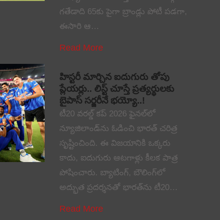
గతేడాది 65కు పైగా బ్రాండ్లు పోటీ పడగా,
ఈసారి ఆ…
Read More
హిస్టరీ మార్చిన ఐదుగురు తోపు
ప్లేయర్లు.. లిస్ట్ చూస్తే ప్రత్యర్థులకు
బైపాస్ సర్జరీనే భయ్యో..!
టీ20 వరల్డ్ కప్ 2026 ఫైనల్‌లో
న్యూజిలాండ్‌ను ఓడించి భారత్ చరిత్ర
సృష్టించింది. ఈ విజయానికి ఒక్కరు
కాదు, ఐదుగురు ఆటగాళ్లు కీలక పాత్ర
పోషించారు. బ్యాటింగ్, బౌలింగ్‌లో
అద్భుత ప్రదర్శనతో భారత్‌ను టీ20…
Read More