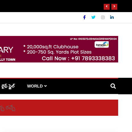
లైఫ్ స్టైల్
WORLD
చ రచ్చే