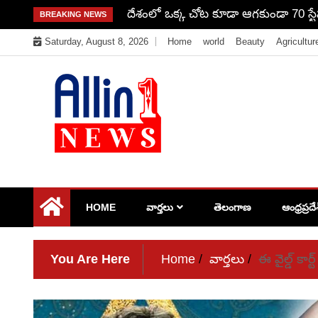
Skip
దేశంలో ఒక్క చోట కూడా ఆగకుండా 70 స్టేషన
BREAKING NEWS
to
Saturday, August 8, 2026
Home
world
Beauty
Agricultur
content
Allin1news
HOME
వార్తలు
తెలంగాణ
ఆంధ్రప్రదే
You Are Here
Home
వార్తలు
ఈ వైల్డ్ కా