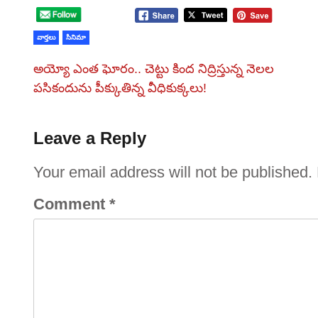
వార్తలు
సినిమా
అయ్యో ఎంత ఘోరం.. చెట్టు కింద నిద్రిస్తున్న నెలల
పసికందును పీక్కుతిన్న వీధికుక్కలు!
Leave a Reply
Your email address will not be published.
Comment
*