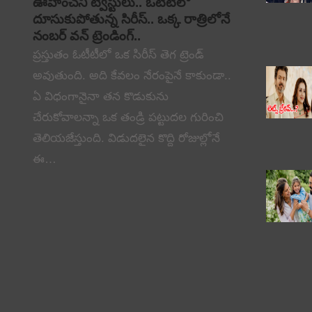
ఊహించని ట్విస్టులు.. ఓటీటీలో
దూసుకుపోతున్న సిరీస్.. ఒక్క రాత్రిలోనే
నంబర్ వన్ ట్రెండింగ్..
ప్రస్తుతం ఓటీటీలో ఒక సిరీస్ తెగ ట్రెండ్
అవుతుంది. అది కేవలం నేరంపైనే కాకుండా..
ఏ విధంగానైనా తన కొడుకును
చేరుకోవాలన్నా ఒక తండ్రి పట్టుదల గురించి
తెలియజేస్తుంది. విడుదలైన కొద్ది రోజుల్లోనే
ఈ…