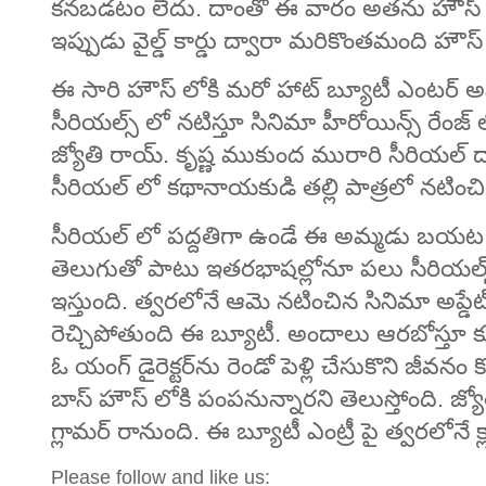
కనబడటం లేదు. దాంతో ఈ వారం అతను హౌస్ నుం
ఇప్పుడు వైల్డ్ కార్డు ద్వారా మరికొంతమంది హౌస్
ఈ సారి హౌస్ లోకి మరో హాట్ బ్యూటీ ఎంటర్ అ
సీరియల్స్ లో నటిస్తూ సినిమా హీరోయిన్స్ రేంజ
జ్యోతి రాయ్. కృష్ణ ముకుంద మురారి సీరియల్
సీరియల్ లో కథానాయకుడి తల్లి పాత్రలో నటించి 
సీరియల్ లో పద్దతిగా ఉండే ఈ అమ్మడు బయట 
తెలుగుతో పాటు ఇతరభాషల్లోనూ పలు సీరియల్స్ చ
ఇస్తుంది. త్వరలోనే ఆమె నటించిన సినిమా అప్
రెచ్చిపోతుంది ఈ బ్యూటీ. అందాలు ఆరబోస్తూ కుర్రకా
ఓ యంగ్ డైరెక్టర్‌ను రెండో పెళ్లి చేసుకొని జీవనం
బాస్ హౌస్ లోకి పంపనున్నారని తెలుస్తోంది. జ్య
గ్లామర్ రానుంది. ఈ బ్యూటీ ఎంట్రీ పై త్వరలోనే క్
Please follow and like us: