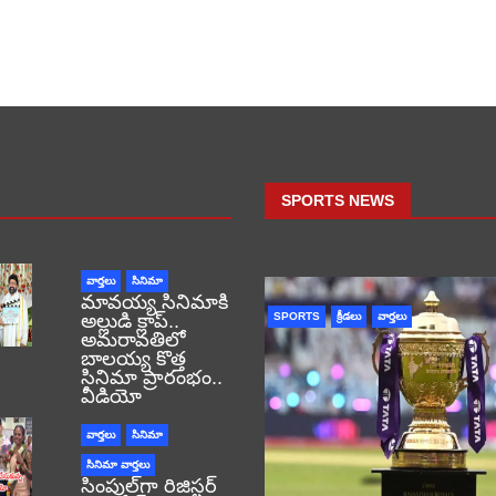
SPORTS NEWS
వార్తలు
సినిమా
మావయ్య సినిమాకి
అల్లుడి క్లాప్..
SPORTS
క్రీడలు
వార్తలు
అమరావతిలో
బాలయ్య కొత్త
సినిమా ప్రారంభం..
వీడియో
వార్తలు
సినిమా
సినిమా వార్తలు
సింపుల్‌గా రిజిస్టర్‌