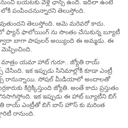
చి బయటకు వెళ్లే ఛాన్స్ ఉంది. ఇదిలా ఉంటే
 లోకి పంపించనున్నారని తెలుస్తోంది.
వుతుందని తెలుస్తోంది. ఆమె మరెవరో కాదు.
్ లో ఫ్యాన్ ఫాలోయింగ్ ను సొంతం చేసుకున్న బ్యూటీ
 ద్వారా బాగా పాపులర్ అయ్యింది ఈ అమ్మడు. ఈ
మెప్పించింది.
మాత్రం యమా హాట్ గురూ.. జ్యోతి రాయ్
ేసింది. ఇక ఇప్పుడు సినిమాల్లోకి కూడా ఎంట్రీ
డేట్స్ రానున్నాయి. సోషల్ మీడియాలో అందాలతో
రుకు కిర్రెక్కిస్తుంది జ్యోతి. అంతే కాదు ప్రస్తుతం
 కొనసాగిస్తోంది. ఇక ఇప్పుడు ఈ హాట్ బ్యూటీని బిగ్
ోతి రాయ్ ఎంట్రీతో బిగ్ బాస్ హౌస్ కు మరింత
లారిటీ రానుంది.