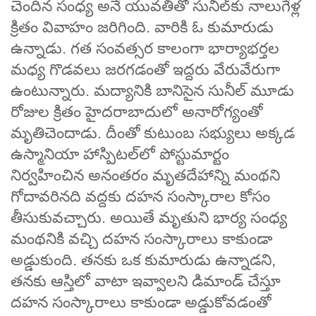
చెందిన సంధ్య అనే యువతితో సునీల్‌కు నాలుగేళ్ల
క్రితం వివాహం జరిగింది. వారికి ఓ కుమారుడు
ఉన్నాడు. గత సంవత్సర కాలంగా భార్యాభర్తల
మధ్య గొడవలు జరగడంతో ఇద్దరు వేరువేరుగా
ఉంటున్నారు. మద్యానికి బానిసైన సునీల్ మూడు
రోజుల క్రితం హైదరాబాదులో అనారోగ్యంతో
మృతిచెందాడు. దీంతో కుటుంబ సభ్యులు అక్కడ
ఉస్మానియా హాస్పిటల్‌లో పోస్టుమార్టం
నిర్వహించిన అనంతరం మృతదేహాన్ని మంథని
గోదావరినది వద్దకు దహన సంస్కారాల కోసం
తీసుకువచ్చారు. అయితే మృతుని భార్య సంధ్య
మంథనికి వచ్చి దహన సంస్కారాలు కాకుండా
అడ్డుకుంది. తనకు ఒక కుమారుడు ఉన్నాడని,
తనకు ఆస్తిలో వాటా ఇవ్వాలని డిమాండ్ చేస్తూ
దహన సంస్కారాలు కాకుండా అడ్డుకోవడంతో