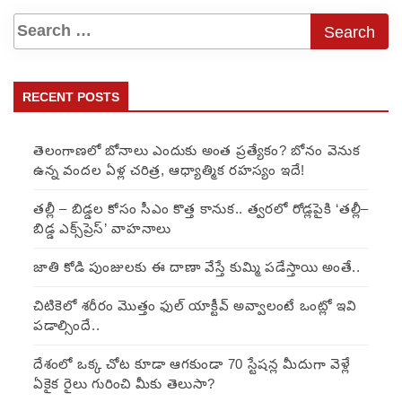
RECENT POSTS
తెలంగాణలో బోనాలు ఎందుకు అంత ప్రత్యేకం? బోనం వెనుక
ఉన్న వందల ఏళ్ల చరిత్ర, ఆధ్యాత్మిక రహస్యం ఇదే!
తల్లీ – బిడ్డల కోసం సీఎం కొత్త కానుక.. త్వరలో రోడ్లపైకి ‘తల్లీ–
బిడ్డ ఎక్స్‌ప్రెస్’ వాహనాలు
జాతి కోడి పుంజులకు ఈ దాణా వేస్తే కుమ్మి పడేస్తాయి అంతే..
చిటికెలో శరీరం మొత్తం ఫుల్ యాక్టీవ్ అవ్వాలంటే ఒంట్లో ఇవి
పడాల్సిందే..
దేశంలో ఒక్క చోట కూడా ఆగకుండా 70 స్టేషన్ల మీదుగా వెళ్లే
ఏకైక రైలు గురించి మీకు తెలుసా?