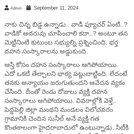
September 11, 2024
Admin
నాకు చిన్న బిడ్డ ఉన్నాడు.. వాడి ఫ్యూచర్ ఏంటి..?
వాడికో ఆదరువు చూపించాలి కదా..? అంటూ తన
మెట్టినింటి కుటుంబ సభ్యుల్ని ప్రశ్నించింది. భర్త
దహన సంస్కారాలను అడ్డుకుంది.
ఆస్తి కోసం దహన సంస్కారాలు ఆగిపోయాయి.
ఎదో ఒకటి తేల్చాలని భార్య పట్టుబాట్టింది. లేదంటే
తనకు అన్యాయం జరుగుతుందని ఆవేదన వ్యకం
చేసింది. దీంతో రెండు రోజులు వ్యక్తి దహన
సంస్కారాలు ఆగిపోయాయి. వివరాల్లోకి వెళ్తే..
పెద్దపెల్లి జిల్లా మంథని మండలం విలోచవరం
గ్రామానికి చెందిన సునీల్ అనే వ్యక్తి గత
కొంతకాలంగా హైదరాబాదులో ఉంటున్నాడు. సిటీకి