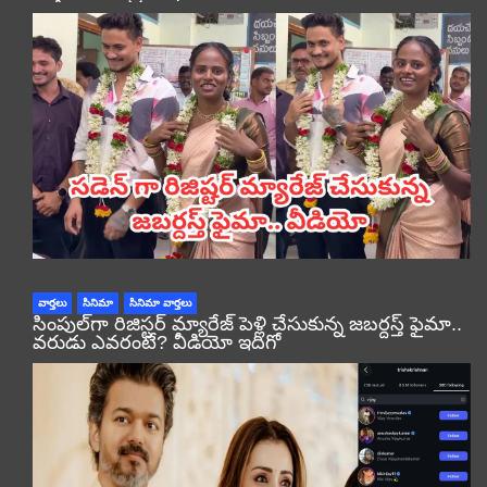
వార్తలు
సినిమా
సినిమా వార్తలు
సింపుల్‌గా రిజిస్టర్‌ మ్యారేజ్ పెళ్లి చేసుకున్న జబర్దస్త్ ఫైమా..
వరుడు ఎవరంటే? వీడియో ఇదిగో