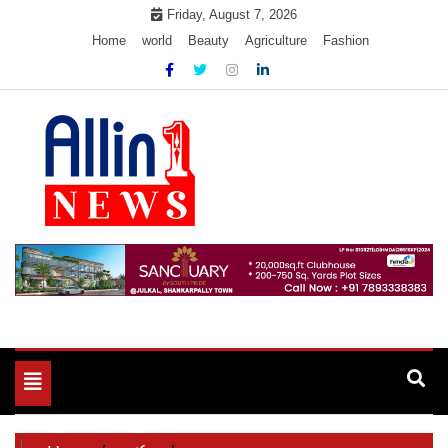
Skip
Friday, August 7, 2026
to
Home
world
Beauty
Agriculture
Fashion
content
Allin1news
Toggle
navigation