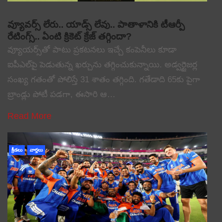
వ్యూవర్స్ లేరు.. యాడ్స్ లేవు.. పాతాళానికి టీఆర్పీ
రేటింగ్స్.. ఏంటి క్రికెట్ క్రేజ్ తగ్గిందా?
వ్యూయర్స్‌తో పాటు ప్రకటనలు ఇచ్చే కంపెనీలు కూడా
ఐపీఎల్‌పై పెడుతున్న ఖర్చును తగ్గించుకున్నాయి. అడ్వర్టైజర్ల
సంఖ్య గతంతో పోలిస్తే 31 శాతం తగ్గింది. గతేడాది 65కు పైగా
బ్రాండ్లు పోటీ పడగా, ఈసారి ఆ…
Read More
క్రీడలు
వార్తలు