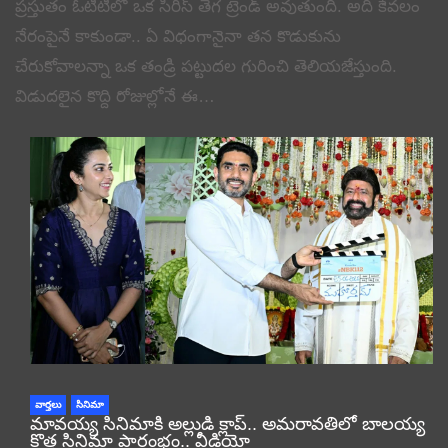
ప్రస్తుతం ఓటీటీలో ఒక సిరీస్ తెగ ట్రెండ్ అవుతుంది. అది కేవలం
నేరంపైనే కాకుండా.. ఏ విధంగానైనా తన కొడుకును
చేరుకోవాలన్నా ఒక తండ్రి పట్టుదల గురించి తెలియజేస్తుంది.
విడుదలైన కొద్ది రోజుల్లోనే ఈ…
వార్తలు
సినిమా
మావయ్య సినిమాకి అల్లుడి క్లాప్.. అమరావతిలో బాలయ్య
కొత్త సినిమా ప్రారంభం.. వీడియో