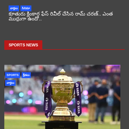
వార్తలు
సినిమా
కూతురు క్లింకార ఫేస్ రివీల్ చేసిన రామ్ చరణ్.. ఎంత
ముద్దుగా ఉందో..
SPORTS NEWS
SPORTS
క్రీడలు
వార్తలు