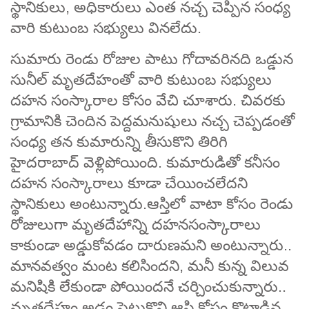
స్థానికులు, అధికారులు ఎంత నచ్చ చెప్పిన సంధ్య
వారి కుటుంబ సభ్యులు వినలేదు.
సుమారు రెండు రోజుల పాటు గోదావరినది ఒడ్డున
సునీల్ మృతదేహంతో వారి కుటుంబ సభ్యులు
దహన సంస్కారాల కోసం వేచి చూశారు. చివరకు
గ్రామానికి చెందిన పెద్దమనుషులు నచ్చ చెప్పడంతో
సంధ్య తన కుమారున్ని తీసుకొని తిరిగి
హైదరాబాద్ వెళ్లిపోయింది. కుమారుడితో కనీసం
దహన సంస్కారాలు కూడా చేయించలేదని
స్థానికులు అంటున్నారు.ఆస్తిలో వాటా కోసం రెండు
రోజులుగా మృతదేహాన్ని దహనసంస్కారాలు
కాకుండా అడ్డుకోవడం దారుణమని అంటున్నారు..
మానవత్వం మంట కలిసిందని, మనీ కున్న విలువ
మనిషికి లేకుండా పోయిందనే చర్చించుకున్నారు..
మృతదేహం అడ్డం పెట్టుకొని ఆస్తి కోసం కొట్లాడిన