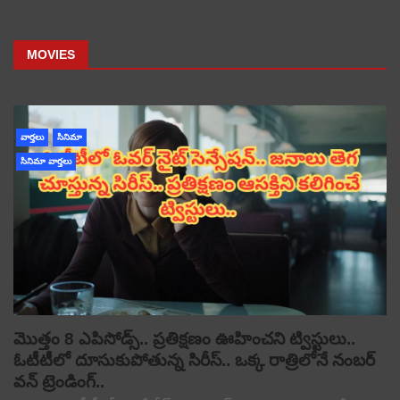
MOVIES
వార్తలు
సినిమా
సినిమా వార్తలు
మొత్తం 8 ఎపిసోడ్స్.. ప్రతిక్షణం ఊహించని ట్విస్టులు..
ఓటీటీలో దూసుకుపోతున్న సిరీస్.. ఒక్క రాత్రిలోనే నంబర్
వన్ ట్రెండింగ్..