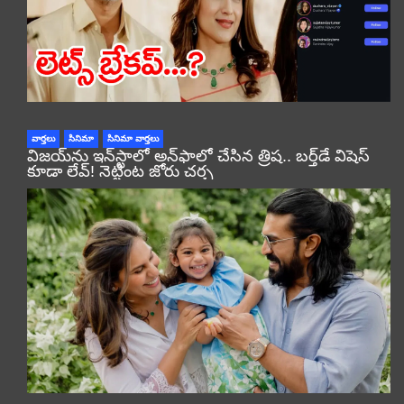
వార్తలు
సినిమా
సినిమా వార్తలు
విజయ్‌ను ఇన్‌స్టాలో అన్‌ఫాలో చేసిన త్రిష.. బర్త్‌డే విషెస్
కూడా లేవ్! నెట్టింట జోరు చర్చ