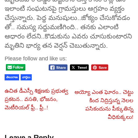
ఇలాంటి సంఘటనపై గ్రామస్తులు ఆగ్రహం వ్యక్తం
చేస్తున్నారు. పెద్ద మనుషులు..జోక్యం చేసుకోవడం
తో.. సమస్య సద్దుమణిగింది.. తనకు ఎలాంటి
ఆధారం లేదని..కొడుకును ఎవరు చూసుకుంటారని
మృతిని భార్య తన వెర్షన్ చెబుతున్నారు.
Please follow and like us:
తెలంగాణ
వార్తలు
ఉచిత డీఎస్సీ శిక్షణకు ప్రభుత్వ
అయ్యో ఎంత ఘోరం.. చెట్టు
ప్రకటన.. వసతి, భోజనం,
కింద నిద్రిస్తున్న నెలల
మెటీరియల్‌ ఫ్రీ.. ఫ్రీ..!
పసికందును పీక్కుతిన్న
వీధికుక్కలు!
Leave a Reply