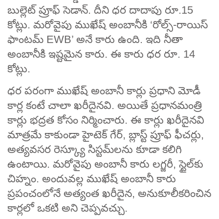
బుల్లెట్ ప్రూఫ్ సెడాన్. దీని ధర దాదాపు రూ.15
కోట్లు. మరోవైపు ముఖేష్ అంబానీకి ‘రోల్స్-రాయిస్
ఫాంటమ్ EWB’ అనే కారు ఉంది. ఇది నీతా
అంబానీకి ఇష్టమైన కారు. ఈ కారు ధర రూ. 14
కోట్లు.
ధర పరంగా ముఖేష్ అంబానీ కార్లు ప్రధాని మోడీ
కార్ల కంటే చాలా ఖరీదైనవి. అయితే ప్రధానమంత్రి
కార్లు భద్రత కోసం నిర్మించారు. ఈ కార్లు ఖరీదైనవి
మాత్రమే కాకుండా హైటెక్ గేర్, బ్లాస్ట్ ప్రూఫ్ ఫీచర్లు,
అత్యవసర రెస్క్యూ సిస్టమ్‌లను కూడా కలిగి
ఉంటాయి. మరోవైపు అంబానీ కారు లగ్జరీ, స్టైల్‌కు
చిహ్నం. అందువల్ల ముఖేష్ అంబానీ కారు
ప్రపంచంలోనే అత్యంత ఖరీదైన, అనుకూలీకరించిన
కార్లలో ఒకటి అని చెప్పవచ్చు.