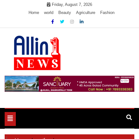
Skip
Friday, August 7, 2026
to
Home
world
Beauty
Agriculture
Fashion
content
Allin1news
Toggle
navigation