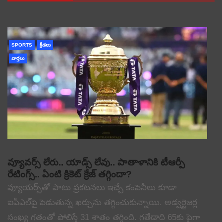
SPORTS
క్రీడలు
వార్తలు
వ్యూవర్స్ లేరు.. యాడ్స్ లేవు.. పాతాళానికి టీఆర్పీ
రేటింగ్స్.. ఏంటి క్రికెట్ క్రేజ్ తగ్గిందా?
వ్యూయర్స్‌తో పాటు ప్రకటనలు ఇచ్చే కంపెనీలు కూడా
ఐపీఎల్‌పై పెడుతున్న ఖర్చును తగ్గించుకున్నాయి. అడ్వర్టైజర్ల
సంఖ్య గతంతో పోలిస్తే 31 శాతం తగ్గింది. గతేడాది 65కు పైగా