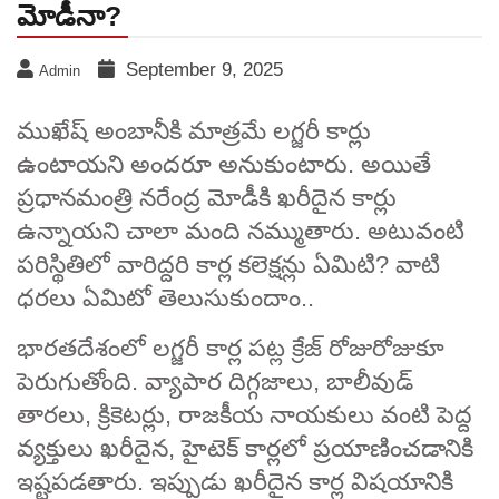
మోడీనా?
September 9, 2025
Admin
ముఖేష్ అంబానీకి మాత్రమే లగ్జరీ కార్లు
ఉంటాయని అందరూ అనుకుంటారు. అయితే
ప్రధానమంత్రి నరేంద్ర మోడీకి ఖరీదైన కార్లు
ఉన్నాయని చాలా మంది నమ్ముతారు. అటువంటి
పరిస్థితిలో వారిద్దరి కార్ల కలెక్షన్లు ఏమిటి? వాటి
ధరలు ఏమిటో తెలుసుకుందాం..
భారతదేశంలో లగ్జరీ కార్ల పట్ల క్రేజ్ రోజురోజుకూ
పెరుగుతోంది. వ్యాపార దిగ్గజాలు, బాలీవుడ్
తారలు, క్రికెటర్లు, రాజకీయ నాయకులు వంటి పెద్ద
వ్యక్తులు ఖరీదైన, హైటెక్ కార్లలో ప్రయాణించడానికి
ఇష్టపడతారు. ఇప్పుడు ఖరీదైన కార్ల విషయానికి