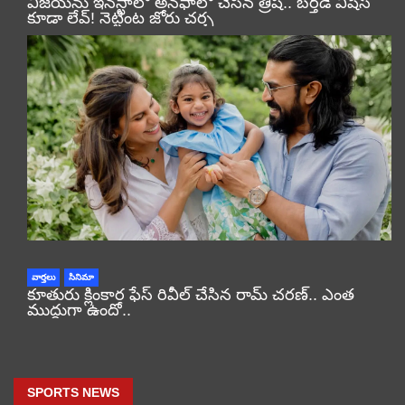
విజయ్‌ను ఇన్‌స్టాలో అన్‌ఫాలో చేసిన త్రిష.. బర్త్‌డే విషెస్
కూడా లేవ్! నెట్టింట జోరు చర్చ
వార్తలు
సినిమా
కూతురు క్లింకార ఫేస్ రివీల్ చేసిన రామ్ చరణ్.. ఎంత
ముద్దుగా ఉందో..
SPORTS NEWS