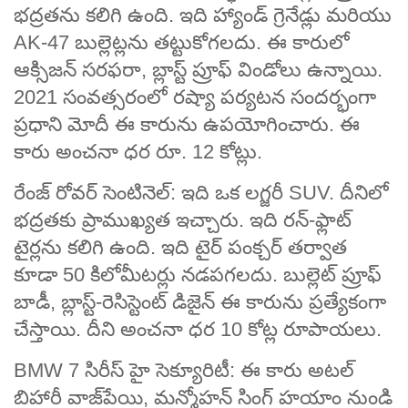
భద్రతను కలిగి ఉంది. ఇది హ్యాండ్ గ్రెనేడ్లు మరియు
AK-47 బుల్లెట్లను తట్టుకోగలదు. ఈ కారులో
ఆక్సిజన్ సరఫరా, బ్లాస్ట్ ప్రూఫ్ విండోలు ఉన్నాయి.
2021 సంవత్సరంలో రష్యా పర్యటన సందర్భంగా
ప్రధాని మోదీ ఈ కారును ఉపయోగించారు. ఈ
కారు అంచనా ధర రూ. 12 కోట్లు.
రేంజ్ రోవర్ సెంటినెల్: ఇది ఒక లగ్జరీ SUV. దీనిలో
భద్రతకు ప్రాముఖ్యత ఇచ్చారు. ఇది రన్-ఫ్లాట్
టైర్లను కలిగి ఉంది. ఇది టైర్ పంక్చర్ తర్వాత
కూడా 50 కిలోమీటర్లు నడపగలదు. బుల్లెట్ ప్రూఫ్
బాడీ, బ్లాస్ట్-రెసిస్టెంట్ డిజైన్ ఈ కారును ప్రత్యేకంగా
చేస్తాయి. దీని అంచనా ధర 10 కోట్ల రూపాయలు.
BMW 7 సిరీస్ హై సెక్యూరిటీ: ఈ కారు అటల్
బిహారీ వాజ్‌పేయి, మన్మోహన్ సింగ్ హయాం నుండి