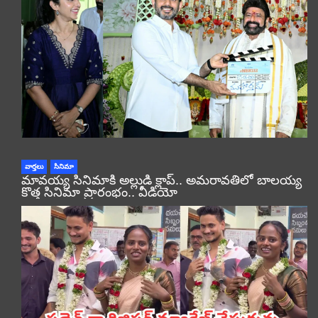
వార్తలు
సినిమా
మావయ్య సినిమాకి అల్లుడి క్లాప్.. అమరావతిలో బాలయ్య
కొత్త సినిమా ప్రారంభం.. వీడియో