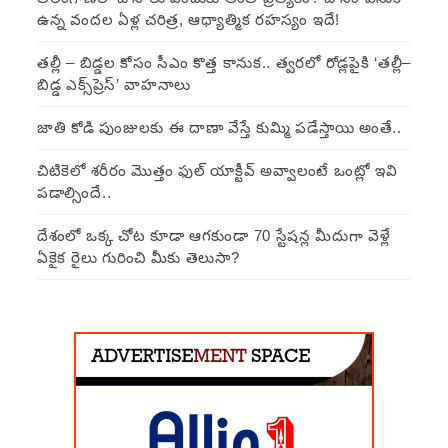
ఉన్న వందల ఏళ్ల చరిత్ర, ఆధ్యాత్మిక రహస్యం ఇదే!
తల్లీ – బిడ్డల కోసం సీఎం కొత్త కానుక.. త్వరలో రోడ్లపైకి ‘తల్లీ–
బిడ్డ ఎక్స్‌ప్రెస్’ వాహనాలు
జాతి కోడి పుంజులకు ఈ దాణా వేస్తే కుమ్మి పడేస్తాయి అంతే..
చిటికెలో శరీరం మొత్తం ఫుల్ యాక్టీవ్ అవ్వాలంటే ఒంట్లో ఇవి
పడాల్సిందే..
దేశంలో ఒక్క చోట కూడా ఆగకుండా 70 స్టేషన్ల మీదుగా వెళ్లే
ఏకైక రైలు గురించి మీకు తెలుసా?