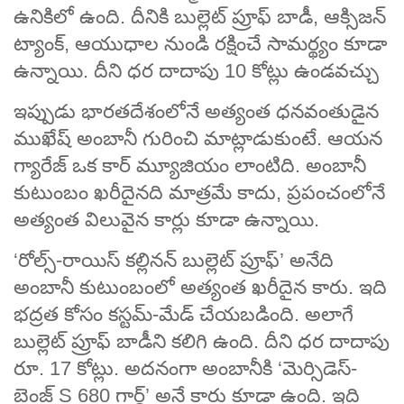
ఉనికిలో ఉంది. దీనికి బుల్లెట్ ప్రూఫ్ బాడీ, ఆక్సిజన్
ట్యాంక్, ఆయుధాల నుండి రక్షించే సామర్థ్యం కూడా
ఉన్నాయి. దీని ధర దాదాపు 10 కోట్లు ఉండవచ్చు
ఇప్పుడు భారతదేశంలోనే అత్యంత ధనవంతుడైన
ముఖేష్ అంబానీ గురించి మాట్లాడుకుంటే. ఆయన
గ్యారేజ్ ఒక కార్ మ్యూజియం లాంటిది. అంబానీ
కుటుంబం ఖరీదైనది మాత్రమే కాదు, ప్రపంచంలోనే
అత్యంత విలువైన కార్లు కూడా ఉన్నాయి.
‘రోల్స్-రాయిస్ కల్లినన్ బుల్లెట్ ప్రూఫ్’ అనేది
అంబానీ కుటుంబంలో అత్యంత ఖరీదైన కారు. ఇది
భద్రత కోసం కస్టమ్-మేడ్ చేయబడింది. అలాగే
బుల్లెట్ ప్రూఫ్ బాడీని కలిగి ఉంది. దీని ధర దాదాపు
రూ. 17 కోట్లు. అదనంగా అంబానీకి ‘మెర్సిడెస్-
బెంజ్ S 680 గార్డ్’ అనే కారు కూడా ఉంది. ఇది