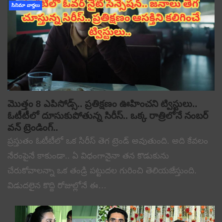
సినిమా వార్తలు
మొత్తం 8 ఎపిసోడ్స్.. ప్రతిక్షణం ఊహించని ట్విస్టులు..
ఓటీటీలో దూసుకుపోతున్న సిరీస్.. ఒక్క రాత్రిలోనే నంబర్
వన్ ట్రెండింగ్..
ప్రస్తుతం ఓటీటీలో ఒక సిరీస్ తెగ ట్రెండ్ అవుతుంది. అది కేవలం
నేరంపైనే కాకుండా.. ఏ విధంగానైనా తన కొడుకును
చేరుకోవాలన్నా ఒక తండ్రి పట్టుదల గురించి తెలియజేస్తుంది.
విడుదలైన కొద్ది రోజుల్లోనే ఈ…