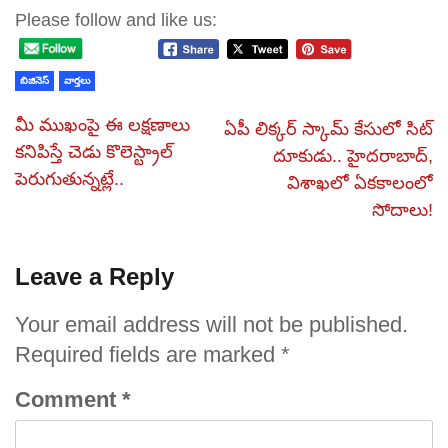
Please follow and like us:
బిజినెస్
వార్తలు
మీ ముఖంపై ఈ లక్షణాలు
ఏపీ లిక్కర్‌ స్కామ్‌ కేసులో సిట్‌
కనిపిస్తే చెడు కొలెస్ట్రాల్‌
దూకుడు.. హైదరాబాద్,
పెరుగుతున్నట్లే..
విశాఖలో ఏకకాలంలో
సోదాలు!
Leave a Reply
Your email address will not be published.
Required fields are marked
*
Comment
*