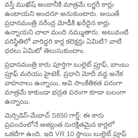
వస్తే ముఖేష్ అంబానీకి మాత్రమే లగ్జరీ కార్లు
ఉంటాయని అందరూ అనుకుంటారు. అయితే
ప్రధానమంత్రి నరేంద్ర మోడీకి ఖరీదైన కార్లు
ఉన్నాయని చాలా మంది నమ్ముతారు. అటువంటి
పరిస్థితిలో వారిద్దరి కార్ల కలెక్షన్లు ఏమిటి? వాటి
ధరలు ఏమిటో తెలుసుకుందాం.
ప్రధానమంత్రి కారు పూర్తిగా బుల్లెట్ ప్రూఫ్, బాంబు
ప్రూఫ్ మరియు హైటెక్. ప్రధాని మోదీ వద్ద అనేక
వాహనాలు ఉన్నాయి, అవి సాంకేతికత పరంగా
మాత్రమే కాకుండా భద్రత పరంగా కూడా బలంగా
ఉన్నాయి.
మెర్సిడెస్-మేబాచ్ S650 గార్డ్: ఈ కారు
ప్రపంచంలోనే అత్యంత సురక్షితమైన కార్లలో
ఒకటిగా ఉంది. ఇది VR 10 స్థాయి బుల్లెట్ ప్రూఫ్