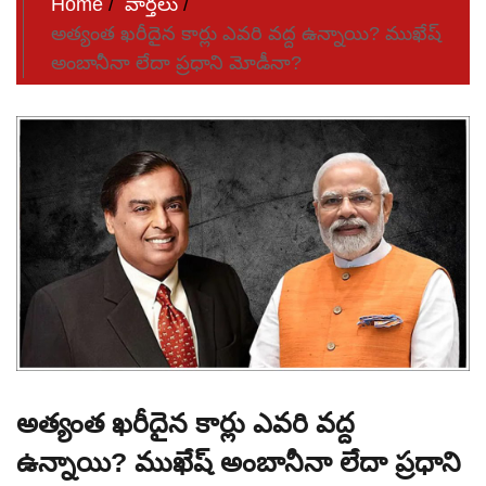
Home
వార్తలు
అత్యంత ఖరీదైన కార్లు ఎవరి వద్ద ఉన్నాయి? ముఖేష్
అంబానీనా లేదా ప్రధాని మోడీనా?
అత్యంత ఖరీదైన కార్లు ఎవరి వద్ద
ఉన్నాయి? ముఖేష్ అంబానీనా లేదా ప్రధాని