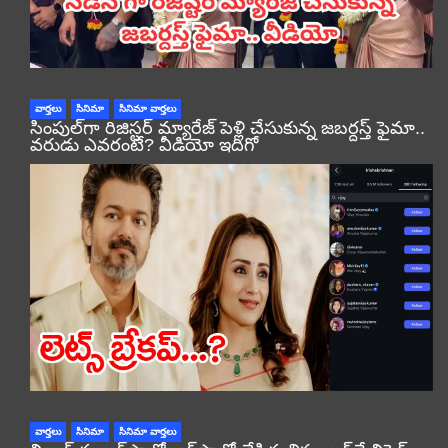
వార్తలు
సినిమా
సినిమా వార్తలు
సింపుల్‌గా రిజిస్టర్‌ మ్యారేజ్ పెళ్లి చేసుకున్న జబర్దస్త్ ఫైమా..
వరుడు ఎవరంటే? వీడియో ఇదిగో
వార్తలు
సినిమా
సినిమా వార్తలు