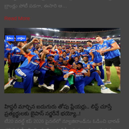
బ్రాండ్లు పోటీ పడగా, ఈసారి ఆ…
Read More
క్రీడలు
వార్తలు
హిస్టరీ మార్చిన ఐదుగురు తోపు ప్లేయర్లు.. లిస్ట్ చూస్తే
ప్రత్యర్థులకు బైపాస్ సర్జరీనే భయ్యో..!
టీ20 వరల్డ్ కప్ 2026 ఫైనల్‌లో న్యూజిలాండ్‌ను ఓడించి భారత్