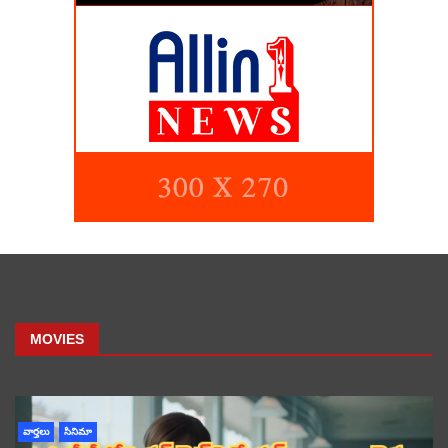
MOVIES
వార్తలు
సినిమా