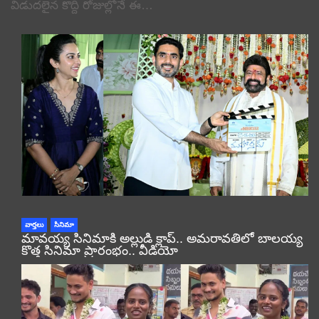
విడుదలైన కొద్ది రోజుల్లోనే ఈ…
వార్తలు
సినిమా
మావయ్య సినిమాకి అల్లుడి క్లాప్.. అమరావతిలో బాలయ్య
కొత్త సినిమా ప్రారంభం.. వీడియో