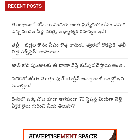
RECENT POSTS
తెలంగాణలో బోనాలు ఎందుకు అంత ప్రత్యేకం? బోనం వెనుక
ఉన్న వందల ఏళ్ల చరిత్ర, ఆధ్యాత్మిక రహస్యం ఇదే!
తల్లీ – బిడ్డల కోసం సీఎం కొత్త కానుక.. త్వరలో రోడ్లపైకి ‘తల్లీ–
బిడ్డ ఎక్స్‌ప్రెస్’ వాహనాలు
జాతి కోడి పుంజులకు ఈ దాణా వేస్తే కుమ్మి పడేస్తాయి అంతే..
చిటికెలో శరీరం మొత్తం ఫుల్ యాక్టీవ్ అవ్వాలంటే ఒంట్లో ఇవి
పడాల్సిందే..
దేశంలో ఒక్క చోట కూడా ఆగకుండా 70 స్టేషన్ల మీదుగా వెళ్లే
ఏకైక రైలు గురించి మీకు తెలుసా?