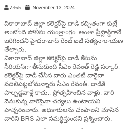
November 13, 2024
Admin
వికారాబాద్‌ జిల్లా కలెక్టర్‌పై దాడి కచ్చితంగా కుట్రే
అంటోంది పోలీసు యంత్రాంగం. అంతా ప్రీప్లాన్డ్‌గానే
జరిగిందని హైదరాబాద్‌ రేంజ్ ఐజీ సత్యనారాయణ
తేల్చారు.
వికారాబాద్‌ జిల్లా కలెక్టర్‌పై దాడి కేసును
సీరియస్‌గా తీసుకుంది సీఎం రేవంత్‌ రెడ్డి సర్కార్‌.
కలెక్టర్‌పై దాడి చేసిన వారు ఎంతటి వారైనా
వదిలిపెట్టబోమన్నారు సీఎం రేవంత్. దాడికి
పాల్పడ్డవాళ్లే కాదు.. ప్రోత్సహించిన వాళ్లు, వారి
వెనుకున్న వారిపైనా చర్యలు ఉంటాయని
హెచ్చరించారు. అధికారులను చంపాలని చూసిన
వారిని BRS ఎలా సమర్ధిస్తుందని ప్రశ్నించారు.