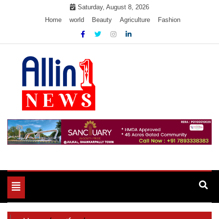
Skip
Saturday, August 8, 2026
to
Home
world
Beauty
Agriculture
Fashion
content
Allin1news
Toggle
navigation