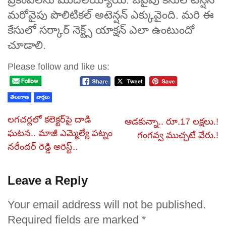
మరోవైపు పొలిటికల్‌ అటెన్షన్‌ ఎక్కువైంది. మరి ఈ
కేసులో సర్కార్‌ నెక్ట్స్‌ యాక్షన్‌ ఎలా ఉంటుందో
చూడాలి.
Please follow and like us:
తెలంగాణ
వార్తలు
లగచర్లలో కలెక్టర్‌పై దాడి
ఆడకున్నా.. రూ.17 లక్షలు.!
ఘటన.. మాజీ ఎమ్మెల్యే పట్నం
గంగవ్వ ముచ్చటే వేరు.!
నరేందర్ రెడ్డి అరెస్ట్..
Leave a Reply
Your email address will not be published.
Required fields are marked
*