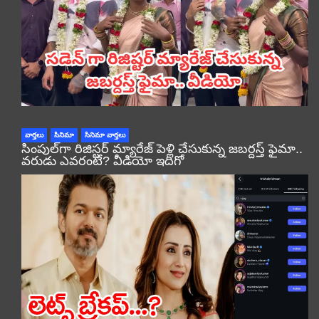
వార్తలు
సినిమా
సినిమా వార్తలు
సింపుల్‌గా రిజిస్టర్‌ మ్యారేజ్ పెళ్లి చేసుకున్న జబర్దస్త్ ఫైమా..
వరుడు ఎవరంటే? వీడియో ఇదిగో