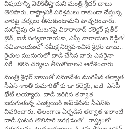
విషయాన్ని వెలికితీస్తామని మంత్రి శ్రీధర్ బాబు
తెలిపారు. రాష్ట్రానికి పరిశ్రమలు రాకుండా చేస్తున్న
వారిపై చర్యలు తీసుకుంటామని హెచ్చరించారు.
మరోవైపు ఈ ఘటనపై వికారాబాద్‌ కలెక్టర్ ప్రతీక్
జైన్, ఐజీ సత్యనారాయణ, ఎస్పీ నారాయణ రెడ్డితో
సచివాలయంలో సమీక్ష నిర్వహించిన శ్రీధర్‌ బాబు..
రైతుల ముసుగులో దాడి చేసిన వారు ఎవరైనా
సరే.. కఠిన చర్యలు తీసుకోవాలని ఆదేశించారు.
మంత్రి శ్రీధర్‌ బాబుతో సమావేశం ముగిసిన తర్వాత
సీఎస్‌ శాంతి కుమారితో కూడా కలెక్టర్, ఐజీ, ఎస్‌పీ
భేటీ అయ్యారు. దాడి జరిగిన తర్వాత
జరుగుతున్న ఎంక్వయిరీ అప్‌డేట్‌ను సీఎస్‌కు
వివరించారు. తెలంగాణ ఏర్పడిన తర్వాత ఇలాంటి
దాడి ఘటన తొలిసారి జరగడంతో.. రాష్ట్రంలో
ప్రకంపలను మొదలయ్యాయి. ఓవైపు కేసుల టెన్షన్‌