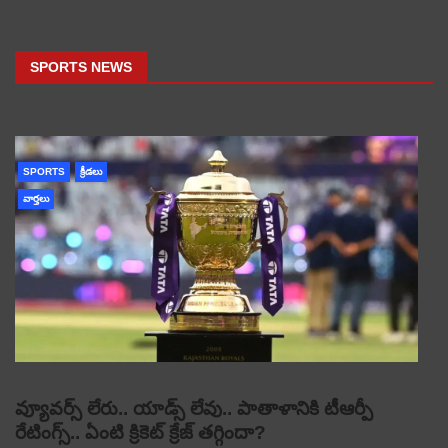
SPORTS NEWS
SPORTS
క్రీడలు
వార్తలు
వ్యూవర్స్ లేరు.. యాడ్స్ లేవు.. పాతాళానికి టీఆర్పీ
రేటింగ్స్.. ఏంటి క్రికెట్ క్రేజ్ తగ్గిందా?