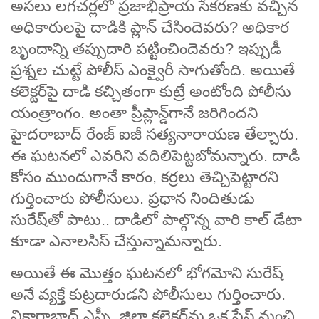
అసలు లగచర్లలో ప్రజాభిప్రాయ సేకరణకు వచ్చిన
అధికారులపై దాడికి ప్లాన్‌ చేసిందెవరు? అధికార
బృందాన్ని తప్పుదారి పట్టించిందెవరు? ఇప్పుడీ
ప్రశ్నల చుట్టే పోలీస్‌ ఎంక్వైరీ సాగుతోంది. అయితే
కలెక్టర్‌పై దాడి కచ్చితంగా కుట్రే అంటోంది పోలీసు
యంత్రాంగం. అంతా ప్రీప్లాన్డ్‌గానే జరిగిందని
హైదరాబాద్‌ రేంజ్ ఐజీ సత్యనారాయణ తేల్చారు.
ఈ ఘటనలో ఎవరిని వదిలిపెట్టబోమన్నారు. దాడి
కోసం ముందుగానే కారం, కర్రలు తెచ్చిపెట్టారని
గుర్తించారు పోలీసులు. ప్రధాన నిందితుడు
సురేష్‌తో పాటు.. దాడిలో పాల్గొన్న వారి కాల్ డేటా
కూడా ఎనాలసిస్ చేస్తున్నామన్నారు.
అయితే ఈ మొత్తం ఘటనలో భోగమోని సురేష్‌
అనే వ్యక్తే కుట్రదారుడని పోలీసులు గుర్తించారు.
వికారాబాద్‌ ఎస్పీ, జిల్లా కలెక్టర్‌ను ఒక ప్లేస్‌ నుంచి