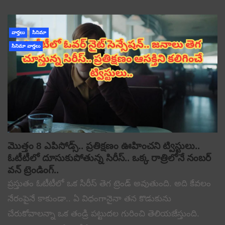
వార్తలు
సినిమా
సినిమా వార్తలు
మొత్తం 8 ఎపిసోడ్స్.. ప్రతిక్షణం ఊహించని ట్విస్టులు..
ఓటీటీలో దూసుకుపోతున్న సిరీస్.. ఒక్క రాత్రిలోనే నంబర్
వన్ ట్రెండింగ్..
ప్రస్తుతం ఓటీటీలో ఒక సిరీస్ తెగ ట్రెండ్ అవుతుంది. అది కేవలం
నేరంపైనే కాకుండా.. ఏ విధంగానైనా తన కొడుకును
చేరుకోవాలన్నా ఒక తండ్రి పట్టుదల గురించి తెలియజేస్తుంది.