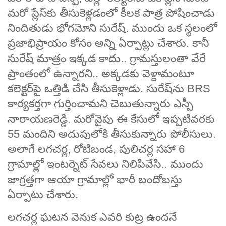
మరో ప్లేస్‌కు తీసుకెళ్లడంలో కీలక పాత్ర పోషించాడు
నిందితుడు భోగమోని సురేష్‌. ముందు ఒక స్థలంలో
ప్రజాభిప్రాయం కోసం అన్ని ఏర్పాట్లు చేశారు. కానీ
సురేష్ మాత్రం ఇక్కడ కాదు.. గ్రామస్తులంతా వేరే
ప్రాంతంలో ఉన్నారని.. అక్కడకు వెళ్దామంటూ
కలెక్టర్‌పై ఒత్తిడి చేసి తీసుకెళ్లాడు. సురేష్‌ను BRS
కార్యకర్తగా గుర్తించామని చెబుతున్నారు ఎస్పీ
నారాయణరెడ్డి. మరోవైపు ఈ కేసులో ఇప్పటివరకు
55 మందిని అదుపులోకి తీసుకున్నారు పోలీసులు.
అలాగే లగచర్ల, రోటిబండ, పులిచర్ల సహా 6
గ్రామాల్లో ఇంటర్నెట్‌ సేవలు నిలిపివేసి.. ముందు
జాగ్రత్తగా ఆయా గ్రామాల్లో భారీ బందోబస్తు
ఏర్పాటు చేశారు.
లగచర్ల ఘటన వెనుక ఎవరి కుట్ర ఉందనే