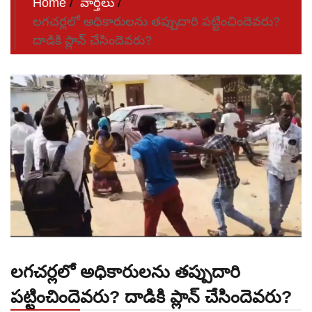
Home
వార్తలు
లగచర్లలో అధికారులను తప్పుదారి పట్టించిందెవరు?
దాడికి ప్లాన్‌ చేసిందెవరు?
లగచర్లలో అధికారులను తప్పుదారి
పట్టించిందెవరు? దాడికి ప్లాన్‌ చేసిందెవరు?