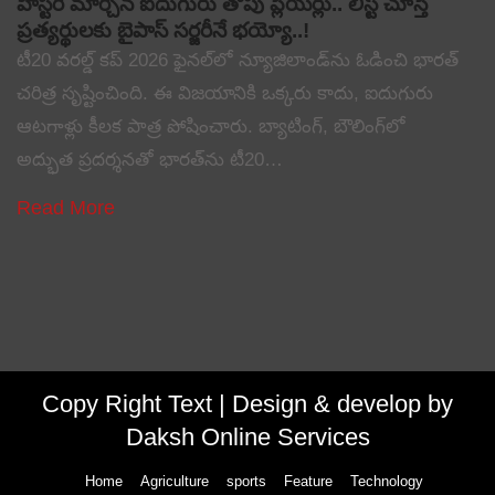
హిస్టరీ మార్చిన ఐదుగురు తోపు ప్లేయర్లు.. లిస్ట్ చూస్తే
ప్రత్యర్థులకు బైపాస్ సర్జరీనే భయ్యో..!
టీ20 వరల్డ్ కప్ 2026 ఫైనల్‌లో న్యూజిలాండ్‌ను ఓడించి భారత్
చరిత్ర సృష్టించింది. ఈ విజయానికి ఒక్కరు కాదు, ఐదుగురు
ఆటగాళ్లు కీలక పాత్ర పోషించారు. బ్యాటింగ్, బౌలింగ్‌లో
అద్భుత ప్రదర్శనతో భారత్‌ను టీ20…
Read More
Copy Right Text |
Design & develop by
Daksh Online Services
Home
Agriculture
sports
Feature
Technology