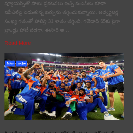
వ్యూయర్స్‌తో పాటు ప్రకటనలు ఇచ్చే కంపెనీలు కూడా
ఐపీఎల్‌పై పెడుతున్న ఖర్చును తగ్గించుకున్నాయి. అడ్వర్టైజర్ల
సంఖ్య గతంతో పోలిస్తే 31 శాతం తగ్గింది. గతేడాది 65కు పైగా
బ్రాండ్లు పోటీ పడగా, ఈసారి ఆ…
Read More
క్రీడలు
వార్తలు