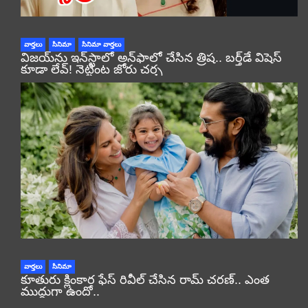
వార్తలు
సినిమా
సినిమా వార్తలు
విజయ్‌ను ఇన్‌స్టాలో అన్‌ఫాలో చేసిన త్రిష.. బర్త్‌డే విషెస్
కూడా లేవ్! నెట్టింట జోరు చర్చ
వార్తలు
సినిమా
కూతురు క్లింకార ఫేస్ రివీల్ చేసిన రామ్ చరణ్.. ఎంత
ముద్దుగా ఉందో..