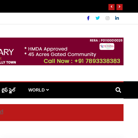
లైఫ్ స్టైల్
WORLD
టే