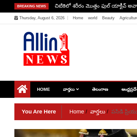
Skip
దేశంలో ఒక్క చోట కూడా ఆగకుండా 70 స్టేషన
BREAKING NEWS
to
Thursday, August 6, 2026
Home
world
Beauty
Agricultur
content
Allin1news
HOME
వార్తలు
తెలంగాణ
ఆంధ్రప్రదే
You Are Here
Home
వార్తలు
పసిడి ప్రియ