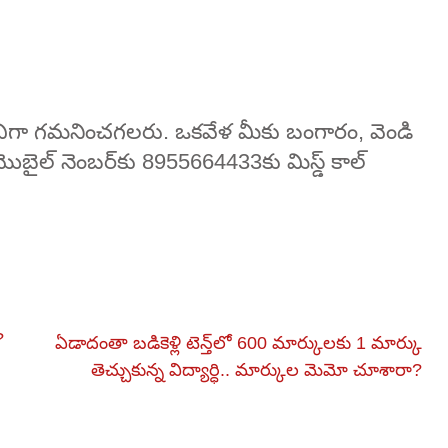
ా గమనించగలరు. ఒకవేళ మీకు బంగారం, వెండి
మొబైల్ నెంబర్‌కు 8955664433కు మిస్డ్ కాల్
?
ఏడాదంతా బడికెళ్లి టెన్త్‌లో 600 మార్కులకు 1 మార్కు
తెచ్చుకున్న విద్యార్ధి.. మార్కుల మెమో చూశారా?