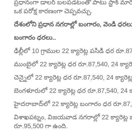
ప్రధానంగా డాలర్ బలపడటంతో పాటు స్టాక్ మార
ఒక పరోక్ష కారణంగా చెప్పవచ్చు.
దేశంలోని ప్రధాన నగరాల్లో బంగారం, వెండి ధ
బంగారం ధరలు..
ఢిల్లీలో 10 గ్రాముల 22 క్యారెట్ల పసిడి ధర రూ.
ముంబైలో 22 క్యారెట్ల ధర రూ.87,540, 24 క్యార
చెన్నైలో 22 క్యారెట్ల ధర రూ.87,540, 24 క్యారె
బెంగళూరులో 22 క్యారెట్ల ధర రూ.87,540, 24 క
హైదరాబాద్‌లో 22 క్యారెట్ల బంగారం ధర రూ.87,
విశాఖపట్నం, విజయవాడ నగరాల్లో 22 క్యారెట్ల 
రూ.95,500 గా ఉంది.