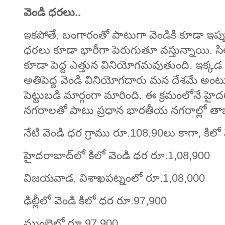
వెండి ధరలు..
ఇకపోతే, బంగారంతో పాటుగా వెండికి కూడా ఇప్పుడు
ధరలు కూడా భారీగా పెరుగుతూ వస్తున్నాయి. సిల
కూడా పెద్ద ఎత్తున వినియోగమవుతుంది. ఇక్క
అతిపెద్ద వెండి వినియోగదారు మన దేశమే అంటు
పెట్టుబడి మార్గంగా మారింది. ఈ క్రమంలోనే 
నగరాలతో పాటు ప్రధాన భారతీయ నగరాల్లో తాజ
నేటి వెండి ధర గ్రాము రూ.108.90లు కాగా, కిల
హైదరాబాద్‌‌లో కిలో వెండి ధర రూ.1,08,900
విజయవాడ, విశాఖపట్నంలో రూ.1,08,000
ఢిల్లీలో వెండి కిలో ధర రూ.97,900
ముంబైలో రూ.97,900