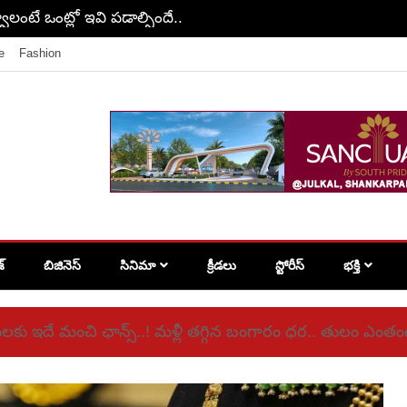
్ల మీదుగా వెళ్లే ఏకైక రైలు గురించి మీకు తెలుసా?
e
Fashion
శ్
బిజినెస్
సినిమా
క్రీడలు
స్టోరీస్
భక్తి
ులకు ఇదే మంచి ఛాన్స్‌..! మళ్లీ తగ్గిన బంగారం ధర.. తులం ఎంతం