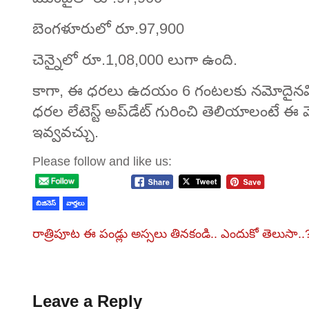
బెంగళూరులో రూ.97,900
చెన్నైలో రూ.1,08,000 లుగా ఉంది.
కాగా, ఈ ధరలు ఉదయం 6 గంటలకు నమోదైనవిగ
ధరల లేటెస్ట్ అప్‌డేట్ గురించి తెలియాలంటే ఈ 
ఇవ్వవచ్చు.
Please follow and like us:
బిజినెస్
వార్తలు
రాత్రిపూట ఈ పండ్లు అస్సలు తినకండి.. ఎందుకో తెలుసా..
Leave a Reply