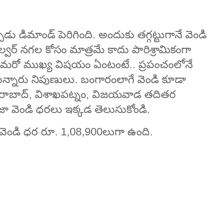
 డిమాండ్‌ పెరిగింది. అందుకు తగ్గట్టుగానే వెండి
్వర్‌ నగల కోసం మాత్రమే కాదు పారిశ్రామికంగా
డ మరో ముఖ్య విషయం ఏంటంటే.. ప్రపంచంలోనే
న్నారు నిపుణులు. బంగారంలాగే వెండి కూడా
హైదరాబాద్, విశాఖపట్నం, విజయవాడ తదితర
ా వెండి ధరలు ఇక్కడ తెలుసుకోండి.
ో వెండి ధర రూ. 1,08,900లుగా ఉంది.