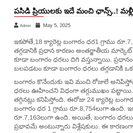
పసిడి ప్రియులకు ఇదే మంచి ఛాన్స్‌..! మళ
May 5, 2025
Admin
ఇకపోతే,18 క్యారెట్ల బంగారం ధర1 గ్రాము రూ
తగ్గడానికి ప్రధాన కారణం అంతర్జాతీయ మార్కెట్
కూడా బంగారం ధరలు దిగి వస్తున్నాయి. ప్రధానం
బలపడటం కూడా బంగారం ధరలు తగ్గడానికి ఒక పర
బంగారం కొనేందుకు ఇవి మంచి రోజులే అనిపిస్
ధరలు ఊహించని విధంగా తగ్గుముఖం పట్టాయి. న
తగ్గినట్లు కనిపిస్తోంది. ఈరోజు 24 క్యారెట్ల బం
బంగారం ధర 1 గ్రాము రూ.8,754లుగా ఉంది. ఇకప
రూ.7,163లుగా ఉంది. అయితే, బంగారం ధరలు తగ
ప్రభావమే అంటున్నారు విశ్లేషకులు. ఈ కారణంగ