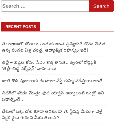
RECENT POSTS
తెలంగాణలో బోనాలు ఎందుకు అంత ప్రత్యేకం? బోనం వెనుక
ఉన్న వందల ఏళ్ల చరిత్ర, ఆధ్యాత్మిక రహస్యం ఇదే!
తల్లీ – బిడ్డల కోసం సీఎం కొత్త కానుక.. త్వరలో రోడ్లపైకి
‘తల్లీ–బిడ్డ ఎక్స్‌ప్రెస్’ వాహనాలు
జాతి కోడి పుంజులకు ఈ దాణా వేస్తే కుమ్మి పడేస్తాయి అంతే..
చిటికెలో శరీరం మొత్తం ఫుల్ యాక్టీవ్ అవ్వాలంటే ఒంట్లో ఇవి
పడాల్సిందే..
దేశంలో ఒక్క చోట కూడా ఆగకుండా 70 స్టేషన్ల మీదుగా వెళ్లే
ఏకైక రైలు గురించి మీకు తెలుసా?