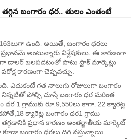
్లీ తగ్గిన బంగారం ధర.. తులం ఎంతంటే
.7,163లుగా ఉంది. అయితే, బంగారం ధరలు
‌ ప్రభావమే అంటున్నారు విశ్లేషకులు. ఈ కారణంగా
గా డాలర్ బలపడటంతో పాటు స్టాక్ మార్కెట్లు
ోక్ష కారణంగా చెప్పవచ్చు.
తోంది. ఎదుకంటే గత నాలుగు రోజులుగా బంగారం
ిన్నటితో పోల్చి చూస్తే బంగారం ధర మరింత
గారం ధర 1 గ్రాముకు రూ.9,550లు కాగా, 22 క్యారెట్ల
ోతే,18 క్యారెట్ల బంగారం ధర1 గ్రాము
్గడానికి ప్రధాన కారణం అంతర్జాతీయ మార్కెట్‌
ా కూడా బంగారం ధరలు దిగి వస్తున్నాయి.