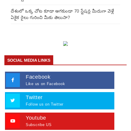
దేశంలో ఒక్క చోట కూడా ఆగకుండా 70 స్టేషన్ల మీదుగా వెళ్లే
ఏకైక రైలు గురించి మీకు తెలుసా?
SOCIAL MEDIA LINKS
Facebook
Like us on Facebook
Twitter
Follow us on Twitter
Youtube
Subscribe US