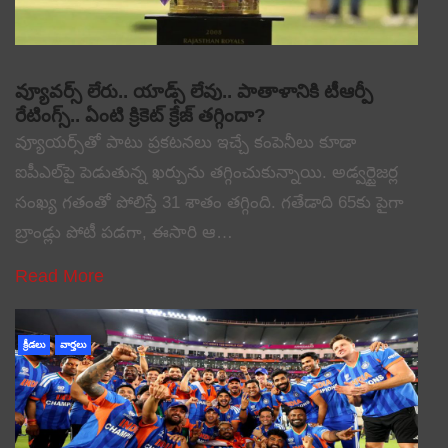
వ్యూవర్స్ లేరు.. యాడ్స్ లేవు.. పాతాళానికి టీఆర్పీ
రేటింగ్స్.. ఏంటి క్రికెట్ క్రేజ్ తగ్గిందా?
వ్యూయర్స్‌తో పాటు ప్రకటనలు ఇచ్చే కంపెనీలు కూడా
ఐపీఎల్‌పై పెడుతున్న ఖర్చును తగ్గించుకున్నాయి. అడ్వర్టైజర్ల
సంఖ్య గతంతో పోలిస్తే 31 శాతం తగ్గింది. గతేడాది 65కు పైగా
బ్రాండ్లు పోటీ పడగా, ఈసారి ఆ…
Read More
క్రీడలు
వార్తలు