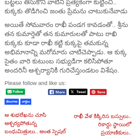
బట్టలు తీసుకొని వాటిని ప్రత్యేకంగా కుట్టించి..
కుక్కకు తొడిగించి జంతు ప్రేమను చాటుకునేవాడు
అయితే సోమవారం రాఖీ పండగ కావడంతో.. శ్రీను
తన కుమార్తెతో తన కుమారులతో పాటు రాఖి
కుక్కకు కూడా రాఖీ కట్టి కుక్కపై తమకున్న
అభిమానాన్ని మరోమారు చాటిచెప్పాడు. ఆ కుక్క
సైతం వారి కుటుంబ సభ్యుడిగా కలిసిపోతూ
అందరినీ ఆశ్చర్యానికి గురిచేస్తుండటం విశేషం.
Please follow and like us:
తెలంగాణ
వార్తలు
ఆ శుభలేఖను చూసి
రాఖీ వేళ కిక్కిరిస బస్సులు..
ఆశ్చర్యపోతున్న
రికార్డు స్థాయిలో
బంధుమిత్రులు.. అంత స్పెషల్
ప్రయాణికులు..