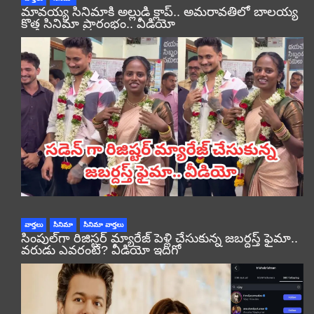
మావయ్య సినిమాకి అల్లుడి క్లాప్.. అమరావతిలో బాలయ్య
కొత్త సినిమా ప్రారంభం.. వీడియో
వార్తలు
సినిమా
సినిమా వార్తలు
సింపుల్‌గా రిజిస్టర్‌ మ్యారేజ్ పెళ్లి చేసుకున్న జబర్దస్త్ ఫైమా..
వరుడు ఎవరంటే? వీడియో ఇదిగో