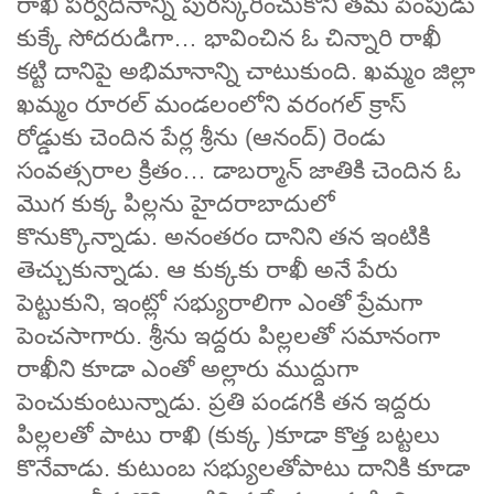
రాఖీ పర్వదినాన్ని పురస్కరించుకొని తమ పెంపుడు
కుక్కే సోదరుడిగా… భావించిన ఓ చిన్నారి రాఖీ
కట్టి దానిపై అభిమానాన్ని చాటుకుంది. ఖమ్మం జిల్లా
ఖమ్మం రూరల్ మండలంలోని వరంగల్ క్రాస్
రోడ్డుకు చెందిన పేర్ల శ్రీను (ఆనంద్) రెండు
సంవత్సరాల క్రితం… డాబర్మాన్ జాతికి చెందిన ఓ
మొగ కుక్క పిల్లను హైదరాబాదులో
కొనుక్కొన్నాడు. అనంతరం దానిని తన ఇంటికి
తెచ్చుకున్నాడు. ఆ కుక్కకు రాఖీ అనే పేరు
పెట్టుకుని, ఇంట్లో సభ్యురాలిగా ఎంతో ప్రేమగా
పెంచసాగారు. శ్రీను ఇద్దరు పిల్లలతో సమానంగా
రాఖీని కూడా ఎంతో అల్లారు ముద్దుగా
పెంచుకుంటున్నాడు. ప్రతి పండగకి తన ఇద్దరు
పిల్లలతో పాటు రాఖి (కుక్క )కూడా కొత్త బట్టలు
కొనేవాడు. కుటుంబ సభ్యులతోపాటు దానికి కూడా