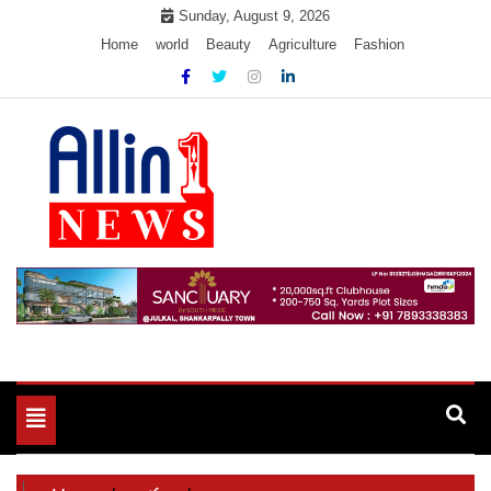
Skip
Sunday, August 9, 2026
to
Home
world
Beauty
Agriculture
Fashion
content
Allin1news
Toggle
navigation