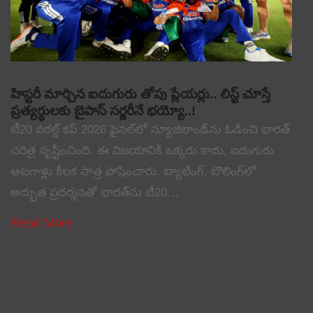
హిస్టరీ మార్చిన ఐదుగురు తోపు ప్లేయర్లు.. లిస్ట్ చూస్తే
ప్రత్యర్థులకు బైపాస్ సర్జరీనే భయ్యో..!
టీ20 వరల్డ్ కప్ 2026 ఫైనల్‌లో న్యూజిలాండ్‌ను ఓడించి భారత్
చరిత్ర సృష్టించింది. ఈ విజయానికి ఒక్కరు కాదు, ఐదుగురు
ఆటగాళ్లు కీలక పాత్ర పోషించారు. బ్యాటింగ్, బౌలింగ్‌లో
అద్భుత ప్రదర్శనతో భారత్‌ను టీ20…
Read More