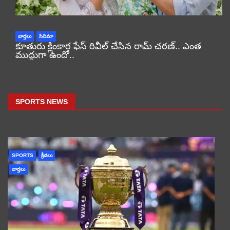
వార్తలు
సినిమా
కూతురు క్లింకార ఫేస్ రివీల్ చేసిన రామ్ చరణ్.. ఎంత
ముద్దుగా ఉందో..
SPORTS NEWS
SPORTS
క్రీడలు
వార్తలు