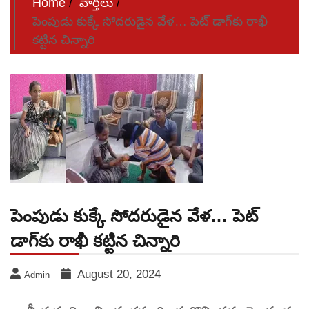
Home
వార్తలు
పెంపుడు కుక్కే సోదరుడైన వేళ… పెట్ డాగ్‌కు రాఖీ
కట్టిన చిన్నారి
పెంపుడు కుక్కే సోదరుడైన వేళ… పెట్
డాగ్‌కు రాఖీ కట్టిన చిన్నారి
August 20, 2024
Admin