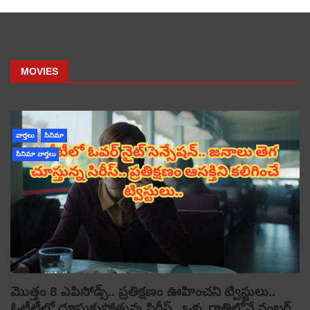
MOVIES
వార్తలు
సినిమా
సినిమా వార్తలు
మొత్తం 8 ఎపిసోడ్స్.. ప్రతిక్షణం ఊహించని ట్విస్టులు..
ఓటీటీలో దూసుకుపోతున్న సిరీస్.. ఒక్క రాత్రిలోనే నంబర్