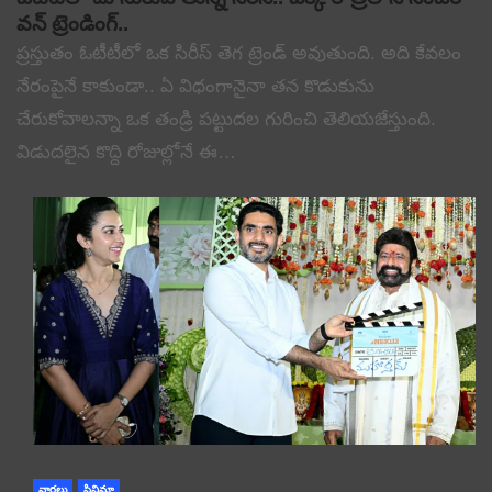
వన్ ట్రెండింగ్..
ప్రస్తుతం ఓటీటీలో ఒక సిరీస్ తెగ ట్రెండ్ అవుతుంది. అది కేవలం
నేరంపైనే కాకుండా.. ఏ విధంగానైనా తన కొడుకును
చేరుకోవాలన్నా ఒక తండ్రి పట్టుదల గురించి తెలియజేస్తుంది.
విడుదలైన కొద్ది రోజుల్లోనే ఈ…
వార్తలు
సినిమా