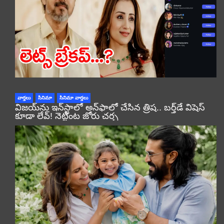
వార్తలు
సినిమా
సినిమా వార్తలు
విజయ్‌ను ఇన్‌స్టాలో అన్‌ఫాలో చేసిన త్రిష.. బర్త్‌డే విషెస్
కూడా లేవ్! నెట్టింట జోరు చర్చ