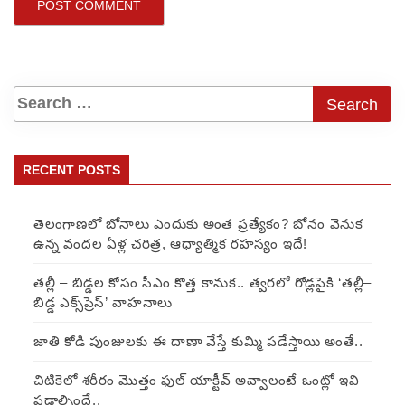
RECENT POSTS
తెలంగాణలో బోనాలు ఎందుకు అంత ప్రత్యేకం? బోనం వెనుక
ఉన్న వందల ఏళ్ల చరిత్ర, ఆధ్యాత్మిక రహస్యం ఇదే!
తల్లీ – బిడ్డల కోసం సీఎం కొత్త కానుక.. త్వరలో రోడ్లపైకి ‘తల్లీ–
బిడ్డ ఎక్స్‌ప్రెస్’ వాహనాలు
జాతి కోడి పుంజులకు ఈ దాణా వేస్తే కుమ్మి పడేస్తాయి అంతే..
చిటికెలో శరీరం మొత్తం ఫుల్ యాక్టీవ్ అవ్వాలంటే ఒంట్లో ఇవి
పడాల్సిందే..