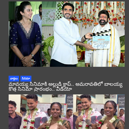
వార్తలు
సినిమా
మావయ్య సినిమాకి అల్లుడి క్లాప్.. అమరావతిలో బాలయ్య
కొత్త సినిమా ప్రారంభం.. వీడియో