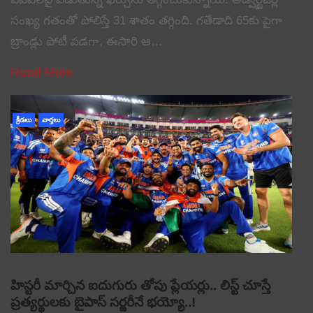
సంఖ్య గతంతో పోలిస్తే 31 శాతం తగ్గింది. గతేడాది 65కు పైగా
బ్రాండ్లు పోటీ పడగా, ఈసారి ఆ…
Read More
క్రీడలు
వార్తలు
హిస్టరీ మార్చిన ఐదుగురు తోపు ప్లేయర్లు.. లిస్ట్ చూస్తే
ప్రత్యర్థులకు బైపాస్ సర్జరీనే భయ్యో..!