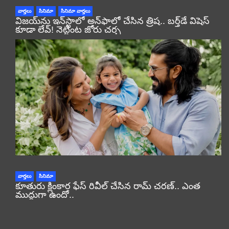
వార్తలు
సినిమా
సినిమా వార్తలు
విజయ్‌ను ఇన్‌స్టాలో అన్‌ఫాలో చేసిన త్రిష.. బర్త్‌డే విషెస్
కూడా లేవ్! నెట్టింట జోరు చర్చ
వార్తలు
సినిమా
కూతురు క్లింకార ఫేస్ రివీల్ చేసిన రామ్ చరణ్.. ఎంత
ముద్దుగా ఉందో..