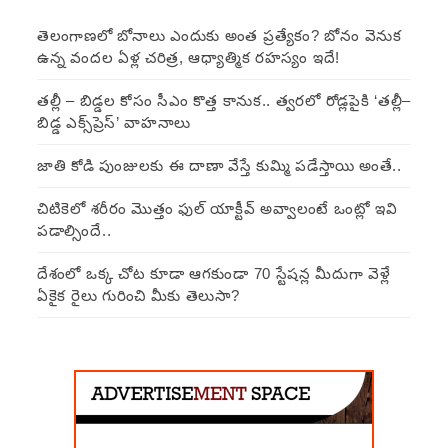
తెలంగాణలో బోనాలు ఎందుకు అంత ప్రత్యేకం? బోనం వెనుక
ఉన్న వందల ఏళ్ల చరిత్ర, ఆధ్యాత్మిక రహస్యం ఇదే!
తల్లీ – బిడ్డల కోసం సీఎం కొత్త కానుక.. త్వరలో రోడ్లపైకి ‘తల్లీ–
బిడ్డ ఎక్స్‌ప్రెస్’ వాహనాలు
జాతి కోడి పుంజులకు ఈ దాణా వేస్తే కుమ్మి పడేస్తాయి అంతే..
చిటికెలో శరీరం మొత్తం ఫుల్ యాక్టీవ్ అవ్వాలంటే ఒంట్లో ఇవి
పడాల్సిందే..
దేశంలో ఒక్క చోట కూడా ఆగకుండా 70 స్టేషన్ల మీదుగా వెళ్లే
ఏకైక రైలు గురించి మీకు తెలుసా?