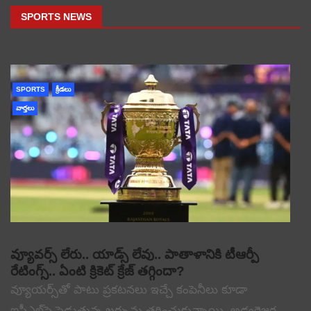
SPORTS NEWS
SPORTS
క్రీడలు
వార్తలు
వ్యూవర్స్ లేరు.. యాడ్స్ లేవు.. పాతాళానికి టీఆర్పీ
రేటింగ్స్.. ఏంటి క్రికెట్ క్రేజ్ తగ్గిందా?
వ్యూయర్స్‌తో పాటు ప్రకటనలు ఇచ్చే కంపెనీలు కూడా
ఐపీఎల్‌పై పెడుతున్న ఖర్చును తగ్గించుకున్నాయి. అడ్వర్టైజర్ల