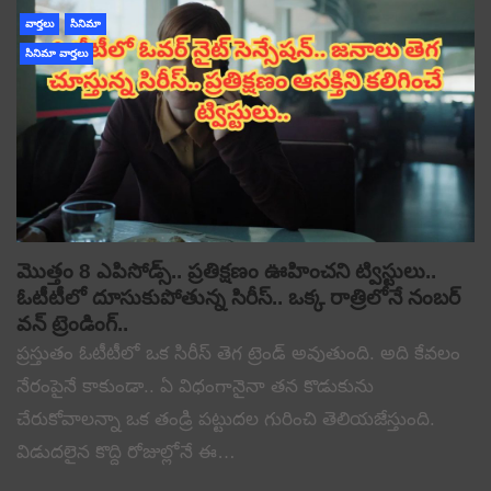
వార్తలు
సినిమా
సినిమా వార్తలు
మొత్తం 8 ఎపిసోడ్స్.. ప్రతిక్షణం ఊహించని ట్విస్టులు..
ఓటీటీలో దూసుకుపోతున్న సిరీస్.. ఒక్క రాత్రిలోనే నంబర్
వన్ ట్రెండింగ్..
ప్రస్తుతం ఓటీటీలో ఒక సిరీస్ తెగ ట్రెండ్ అవుతుంది. అది కేవలం
నేరంపైనే కాకుండా.. ఏ విధంగానైనా తన కొడుకును
చేరుకోవాలన్నా ఒక తండ్రి పట్టుదల గురించి తెలియజేస్తుంది.
విడుదలైన కొద్ది రోజుల్లోనే ఈ…