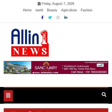
Skip
Friday, August 7, 2026
to
Home
world
Beauty
Agriculture
Fashion
content
Allin1news
Toggle
navigation