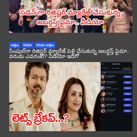
వార్తలు
సినిమా
సినిమా వార్తలు
సింపుల్‌గా రిజిస్టర్‌ మ్యారేజ్ పెళ్లి చేసుకున్న జబర్దస్త్ ఫైమా..
వరుడు ఎవరంటే? వీడియో ఇదిగో