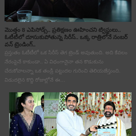
మొత్తం 8 ఎపిసోడ్స్.. ప్రతిక్షణం ఊహించని ట్విస్టులు..
ఓటీటీలో దూసుకుపోతున్న సిరీస్.. ఒక్క రాత్రిలోనే నంబర్
వన్ ట్రెండింగ్..
ప్రస్తుతం ఓటీటీలో ఒక సిరీస్ తెగ ట్రెండ్ అవుతుంది. అది కేవలం
నేరంపైనే కాకుండా.. ఏ విధంగానైనా తన కొడుకును
చేరుకోవాలన్నా ఒక తండ్రి పట్టుదల గురించి తెలియజేస్తుంది.
విడుదలైన కొద్ది రోజుల్లోనే ఈ…