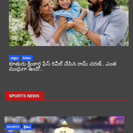
వార్తలు
సినిమా
కూతురు క్లింకార ఫేస్ రివీల్ చేసిన రామ్ చరణ్.. ఎంత
ముద్దుగా ఉందో..
SPORTS NEWS
SPORTS
క్రీడలు