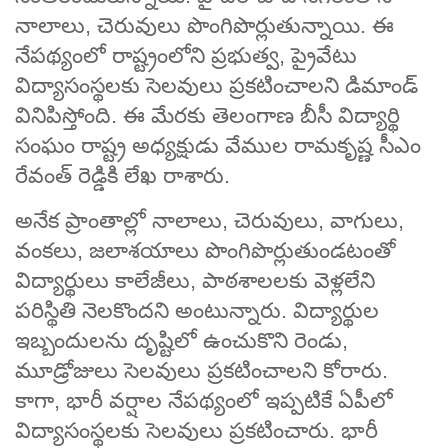
నాలాలు, చెరువులు పొంగిపొర్లుతున్నాయి. ఈ
నేపథ్యంలో రాష్ట్రంలోని ప్రభుత్వ, ప్రైవేటు
విద్యాసంస్థలకు సెలవులు ప్రకటించాలని డిమాండ్
వినిపిస్తోంది. ఈ మేరకు తెలంగాణ బీసీ విద్యార్థి
సంఘం రాష్ట్ర అధ్యక్షుడు వేముల రామకృష్ణ సీఎం
రేవంత్ రెడ్డికి లేఖ రాశారు.
అనేక ప్రాంతాల్లో నాలాలు, చెరువులు, వాగులు,
వంకలు, జలాశయాలు పొంగిపొర్లుతుండటంతో
విద్యార్థులు కాలేజీలు, పాఠశాలలకు వెళ్లలేని
పరిస్థితి నెలకొందని అంటున్నారు. విద్యార్థుల
ఇబ్బందులను దృష్టిలో ఉంచుకొని రెండు,
మూడ్రోజులు సెలవులు ప్రకటించాలని కోరారు.
కాగా, భారీ వర్షాల నేపథ్యంలో ఇప్పటికే ఏపీలో
విద్యాసంస్థలకు సెలవులు ప్రకటించారు. భారీ