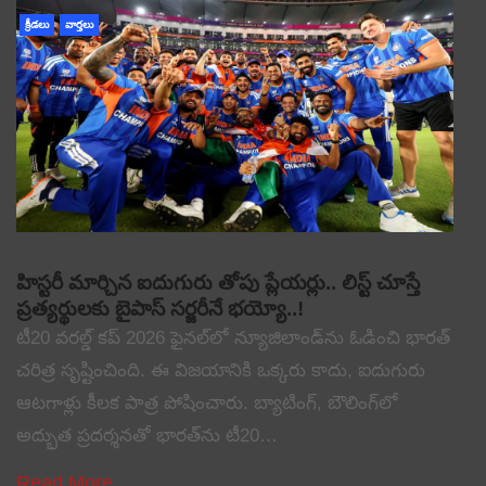
క్రీడలు
వార్తలు
హిస్టరీ మార్చిన ఐదుగురు తోపు ప్లేయర్లు.. లిస్ట్ చూస్తే
ప్రత్యర్థులకు బైపాస్ సర్జరీనే భయ్యో..!
టీ20 వరల్డ్ కప్ 2026 ఫైనల్‌లో న్యూజిలాండ్‌ను ఓడించి భారత్
చరిత్ర సృష్టించింది. ఈ విజయానికి ఒక్కరు కాదు, ఐదుగురు
ఆటగాళ్లు కీలక పాత్ర పోషించారు. బ్యాటింగ్, బౌలింగ్‌లో
అద్భుత ప్రదర్శనతో భారత్‌ను టీ20…
Read More