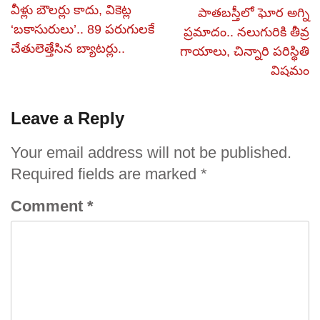
వీళ్లు బౌలర్లు కాదు, వికెట్ల
పాతబస్తీలో ఘోర అగ్ని
‘బకాసురులు’.. 89 పరుగులకే
ప్రమాదం.. నలుగురికి తీవ్ర
చేతులెత్తేసిన బ్యాటర్లు..
గాయాలు, చిన్నారి పరిస్థితి
విషమం
Leave a Reply
Your email address will not be published.
Required fields are marked
*
Comment
*