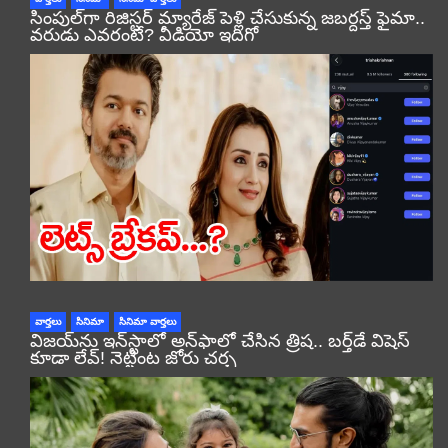
సింపుల్‌గా రిజిస్టర్‌ మ్యారేజ్ పెళ్లి చేసుకున్న జబర్దస్త్ ఫైమా..
వరుడు ఎవరంటే? వీడియో ఇదిగో
వార్తలు
సినిమా
సినిమా వార్తలు
విజయ్‌ను ఇన్‌స్టాలో అన్‌ఫాలో చేసిన త్రిష.. బర్త్‌డే విషెస్
కూడా లేవ్! నెట్టింట జోరు చర్చ