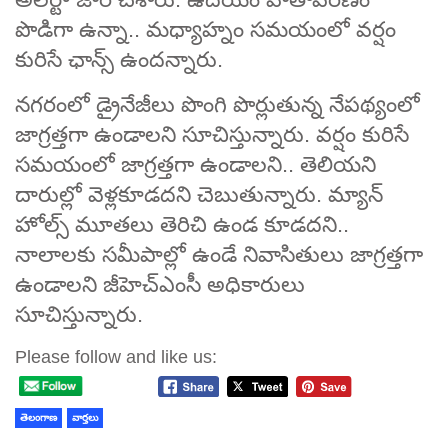
పొడిగా ఉన్నా.. మధ్యాహ్నం సమయంలో వర్షం
కురిసే ఛాన్స్ ఉందన్నారు.
నగరంలో డ్రైనేజీలు పొంగి పొర్లుతున్న నేపథ్యంలో
జాగ్రత్తగా ఉండాలని సూచిస్తున్నారు. వర్షం కురిసే
సమయంలో జాగ్రత్తగా ఉండాలని.. తెలియని
దారుల్లో వెళ్లకూడదని చెబుతున్నారు. మ్యాన్
హోల్స్ మూతలు తెరిచి ఉండ కూడదని..
నాలాలకు సమీపాల్లో ఉండే నివాసితులు జాగ్రత్తగా
ఉండాలని జీహెచ్‌ఎంసీ అధికారులు
సూచిస్తున్నారు.
Please follow and like us:
తెలంగాణ
వార్తలు