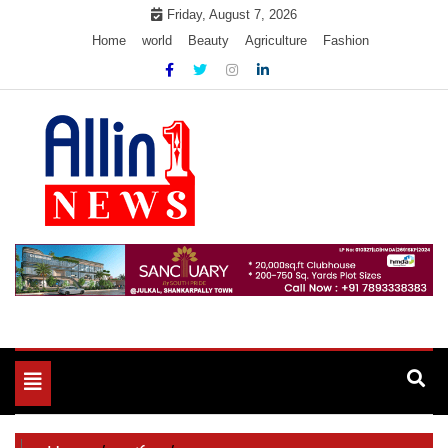
Skip
Friday, August 7, 2026
to
Home
world
Beauty
Agriculture
Fashion
content
Allin1news
Toggle
navigation