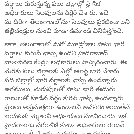
వర్షాలు కురుస్తున్న పలు జిల్లాల్లో స్థానిక
అధికారులు సెలవులను డిక్లేర్ చేశారు. ఇదే
మాదిరిగా తెలంగాణలోనూ సెలవులు ప్రకటించాలని
తల్లిదండ్రుల నుంచి కూడా డిమాండ్ వినిపిస్తోంది.
కాగా, తెలంగాణలో మరో మూడ్రోజుల పాటు భారీ
వర్షాలు కురుసే ఛాన్స్ ఉందని హైదరాబాద్
వాతావరణ కేంద్రం అధికారులు హెచ్చరించారు. ఈ
మేరకు పలు జిల్లాలకు ఎల్లో అలర్ట్ జారీ చేశారు.
పది జిల్లాల్లో భారీ వర్షాలకు ఛాన్స్ ఉందన్నారు.
ఉరములు, మెరుపులతో పాటు భారీ ఈదురు
గాలులతో కూడిన వర్షం కురిసే ఛాన్స్ ఉందన్నారు.
ప్రజలు అప్రమత్తంగా ఉండాలని అవసరం అయితేనే
బయటకు వెళ్లాలని అధికారులు సూచించారు. ఇక
హైదరాబాద్‌ నగరానికి కూడా అధికారులు రెయిన్
అలర్టా జారీ చేశారు. ఉదయం వాతావరణం