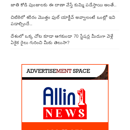
జాతి కోడి పుంజులకు ఈ దాణా వేస్తే కుమ్మి పడేస్తాయి అంతే..
చిటికెలో శరీరం మొత్తం ఫుల్ యాక్టీవ్ అవ్వాలంటే ఒంట్లో ఇవి
పడాల్సిందే..
దేశంలో ఒక్క చోట కూడా ఆగకుండా 70 స్టేషన్ల మీదుగా వెళ్లే
ఏకైక రైలు గురించి మీకు తెలుసా?