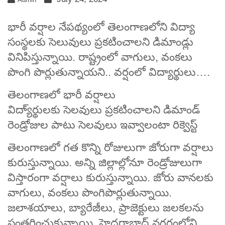
భారీ వర్షాల నేపథ్యంలో తెలంగాణలోని విద్యా
సంస్థలకు సెలువులు ప్రకటించాలని డిమాండ్లు
వినిపిస్తున్నాయి. రాష్ట్రంలో వాగులు, వంకలు
పొంగి పొర్లుతున్నాయని.. వర్షంలో విద్యార్థులు….
తెలంగాణలో భారీ వర్షాలు
విద్యా్ర్థులకు సెలవులు ప్రకటించాలని డిమాండ్
రెండ్రోజుల పాటు సెలవులు ఇవ్వాలంటా రిక్వెస్ట్
తెలంగాణలో గత కొన్ని రోజులుగా జోరుగా వర్షాలు
కురుస్తున్నాయి. అన్ని జిల్లాల్లోనూ రెండ్రోజులుగా
విస్తారంగా వర్షాలు కురుస్తున్నాయి. జోరు వానలకు
వాగులు, వంకలు పొంగిపొర్లుతున్నాయి.
జలాశయాలు, బ్యారేజీలు, ప్రాజెక్టులు జలకలను
సంతరించుకున్నాయి. హైదరాబాద్ నగరంలోని