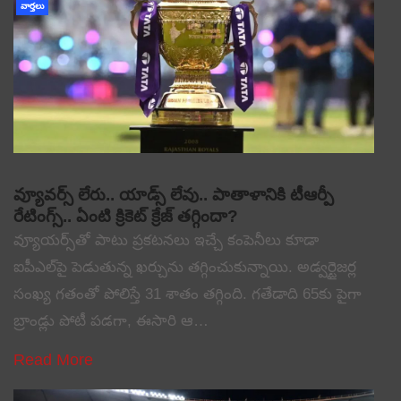
వార్తలు
వ్యూవర్స్ లేరు.. యాడ్స్ లేవు.. పాతాళానికి టీఆర్పీ
రేటింగ్స్.. ఏంటి క్రికెట్ క్రేజ్ తగ్గిందా?
వ్యూయర్స్‌తో పాటు ప్రకటనలు ఇచ్చే కంపెనీలు కూడా
ఐపీఎల్‌పై పెడుతున్న ఖర్చును తగ్గించుకున్నాయి. అడ్వర్టైజర్ల
సంఖ్య గతంతో పోలిస్తే 31 శాతం తగ్గింది. గతేడాది 65కు పైగా
బ్రాండ్లు పోటీ పడగా, ఈసారి ఆ…
Read More