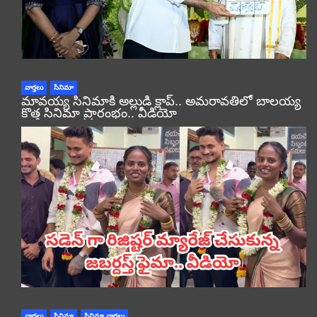
వార్తలు
సినిమా
మావయ్య సినిమాకి అల్లుడి క్లాప్.. అమరావతిలో బాలయ్య
కొత్త సినిమా ప్రారంభం.. వీడియో
వార్తలు
సినిమా
సినిమా వార్తలు