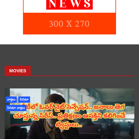
MOVIES
వార్తలు
సినిమా
సినిమా వార్తలు