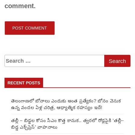
comment.
RECENT POSTS
తెలంగాణలో బోనాలు ఎందుకు అంత ప్రత్యేకం? బోనం వెనుక
ఉన్న వందల ఏళ్ల చరిత్ర, ఆధ్యాత్మిక రహస్యం ఇదే!
తల్లీ – బిడ్డల కోసం సీఎం కొత్త కానుక.. త్వరలో రోడ్లపైకి ‘తల్లీ–
బిడ్డ ఎక్స్‌ప్రెస్’ వాహనాలు