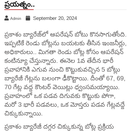
ప్రయత్నం..
September 20, 2024
Admin
ప్రకాశం బ్యారేజ్‌లో ఆపరేషన్ బోటు కొనసాగుతోంది.
ఇప్పటికే రెండు బోట్లను బయటకు తీసిన ఇంజనీర్లు,
అధికారులు.. మిగతా రెండు బోట్ల కోసం ఆపరేషన్
కంటిన్యూ చేస్తున్నారు. ఈనెల 1వ తేదీన భారీ
ప్రవాహానికి ఎగువ నుంచి కొట్టుకువచ్చిన 5 బోట్లు
బ్యారేజీ గేట్లను బలంగా ఢీకొట్టాయి. దీంతో 67, 69,
70 గేట్ల వద్ద కౌంటర్ వెయిట్లు ధ్వంసమయ్యాయి.
ప్రవాహంలో ఒక పడవ దిగువకు కొట్టుకు పోగా,
మరో 3 భారీ పడవలు, ఒక మోస్తరు పడవ గేట్లవద్దే
చిక్కుకున్నాయి.
ప్రకాశం బ్యారేజీ దగ్గర చిక్కుకున్న బోట్ల ప్రక్రియ