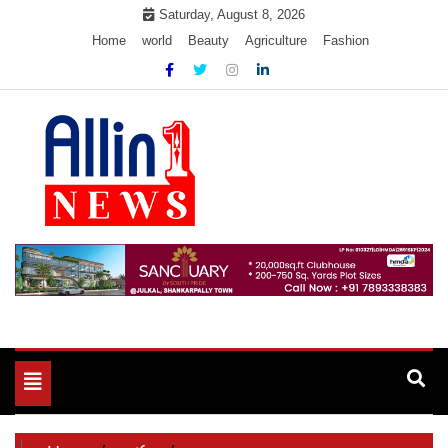
Skip
Saturday, August 8, 2026
to
Home
world
Beauty
Agriculture
Fashion
content
Allin1news
Toggle
navigation