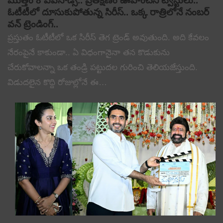
మొత్తం 8 ఎపిసోడ్స్.. ప్రతిక్షణం ఊహించని ట్విస్టులు..
ఓటీటీలో దూసుకుపోతున్న సిరీస్.. ఒక్క రాత్రిలోనే నంబర్
వన్ ట్రెండింగ్..
ప్రస్తుతం ఓటీటీలో ఒక సిరీస్ తెగ ట్రెండ్ అవుతుంది. అది కేవలం
నేరంపైనే కాకుండా.. ఏ విధంగానైనా తన కొడుకును
చేరుకోవాలన్నా ఒక తండ్రి పట్టుదల గురించి తెలియజేస్తుంది.
విడుదలైన కొద్ది రోజుల్లోనే ఈ…