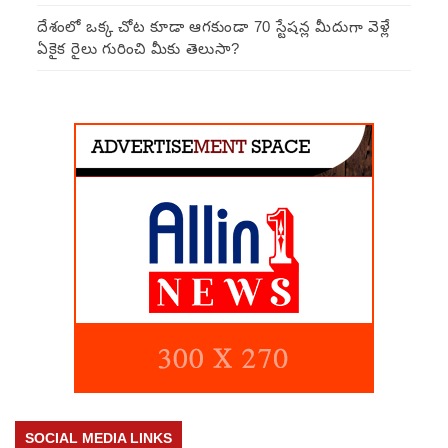
దేశంలో ఒక్క చోట కూడా ఆగకుండా 70 స్టేషన్ల మీదుగా వెళ్లే
ఏకైక రైలు గురించి మీకు తెలుసా?
SOCIAL MEDIA LINKS