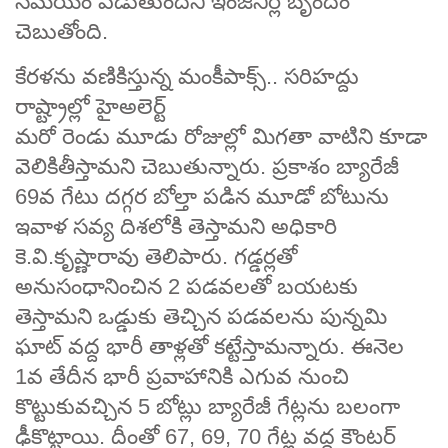
సమయం పడుతుందని ఇంజినీర్ల బృందం
చెబుతోంది.
కేరళను వణికిస్తున్న మంకీపాక్స్‌.. సరిహద్దు
రాష్ట్రాల్లో హైఅలెర్ట్
మరో రెండు మూడు రోజుల్లో మిగతా వాటిని కూడా
వెలికితీస్తామని చెబుతున్నారు. ప్రకాశం బ్యారేజీ
69వ గేటు దగ్గర బోల్తా పడిన మూడో బోటును
ఇవాళ సవ్య దిశలోకి తెస్తామని అధికారి
కె.వి.కృష్ణారావు తెలిపారు. గడ్డర్లతో
అనుసంధానించిన 2 పడవలతో బయటకు
తెస్తామని ఒడ్డుకు తెచ్చిన పడవలను పున్నమి
ఘాట్ వద్ద భారీ తాళ్లతో కట్టేస్తామన్నారు. ఈనెల
1వ తేదీన భారీ ప్రవాహానికి ఎగువ నుంచి
కొట్టుకువచ్చిన 5 బోట్లు బ్యారేజీ గేట్లను బలంగా
ఢీకొట్టాయి. దీంతో 67, 69, 70 గేట్ల వద్ద కౌంటర్