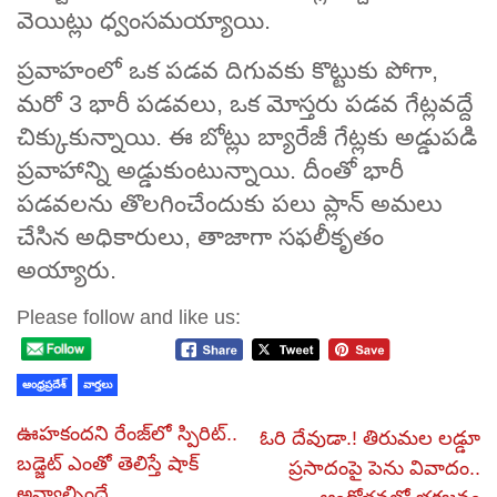
వెయిట్లు ధ్వంసమయ్యాయి.
ప్రవాహంలో ఒక పడవ దిగువకు కొట్టుకు పోగా,
మరో 3 భారీ పడవలు, ఒక మోస్తరు పడవ గేట్లవద్దే
చిక్కుకున్నాయి. ఈ బోట్లు బ్యారేజీ గేట్లకు అడ్డుపడి
ప్రవాహాన్ని అడ్డుకుంటున్నాయి. దీంతో భారీ
పడవలను తొలగించేందుకు పలు ప్లాన్​ అమలు
చేసిన అధికారులు, తాజాగా సఫలీకృతం
అయ్యారు.
Please follow and like us:
ఆంధ్రప్రదేశ్
వార్తలు
ఊహకందని రేంజ్‌లో స్పిరిట్‌..
ఓరి దేవుడా.! తిరుమల లడ్డూ
బడ్జెట్‌ ఎంతో తెలిస్తే షాక్‌
ప్రసాదంపై పెను వివాదం..
అవ్వాల్సిందే..