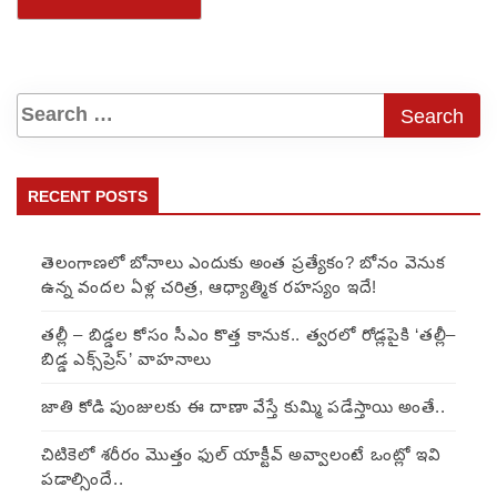
RECENT POSTS
తెలంగాణలో బోనాలు ఎందుకు అంత ప్రత్యేకం? బోనం వెనుక
ఉన్న వందల ఏళ్ల చరిత్ర, ఆధ్యాత్మిక రహస్యం ఇదే!
తల్లీ – బిడ్డల కోసం సీఎం కొత్త కానుక.. త్వరలో రోడ్లపైకి ‘తల్లీ–
బిడ్డ ఎక్స్‌ప్రెస్’ వాహనాలు
జాతి కోడి పుంజులకు ఈ దాణా వేస్తే కుమ్మి పడేస్తాయి అంతే..
చిటికెలో శరీరం మొత్తం ఫుల్ యాక్టీవ్ అవ్వాలంటే ఒంట్లో ఇవి
పడాల్సిందే..