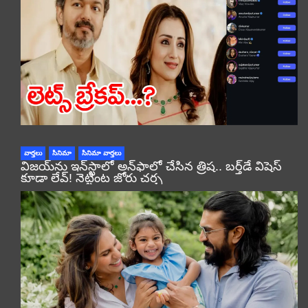
వార్తలు
సినిమా
సినిమా వార్తలు
విజయ్‌ను ఇన్‌స్టాలో అన్‌ఫాలో చేసిన త్రిష.. బర్త్‌డే విషెస్
కూడా లేవ్! నెట్టింట జోరు చర్చ