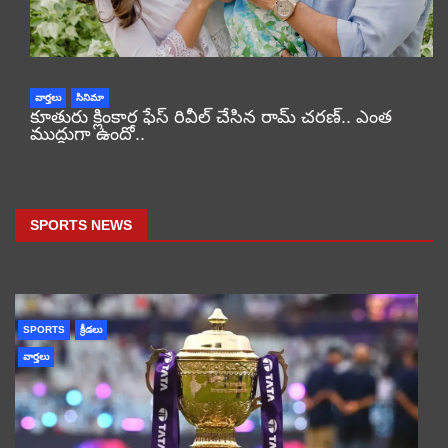
వార్తలు
సినిమా
కూతురు క్లింకార ఫేస్ రివీల్ చేసిన రామ్ చరణ్.. ఎంత
ముద్దుగా ఉందో..
SPORTS NEWS
SPORTS
క్రీడలు
వార్తలు