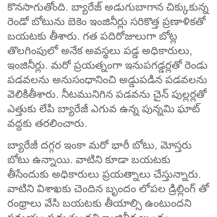
కొనసాగుతోంది. బ్యారేజ్‌ అడుగుబాగాన చిక్కుకున్న
రెండో బోటును బెకెం ఇంజినీర్లు సరికొత్త ప్రణాళికతో
బయటకు తీశారు. గత పదిరోజులుగా బోట్ల
తొలగింపులో అనేక అవస్థలు పడ్డ అధికారులు,
ఇంజినీర్లు. మరో ప్రయత్నంగా ఇనుపగడ్డర్లతో రెండు
పడవలను అనుసంధానించి అడ్డుపడిన పడవలను
వెలికితీశారు. నీటమునిగిన పడవను చైన్‌ పుల్లర్లతో
ఎత్తుకు లేపి బ్యారేజీ ఎగువ ఉన్న పున్నమి ఘాట్‌
వద్దకు తరలించారు.
బ్యారేజీ దగ్గర ఇంకా మరో భారీ బోటు, మోస్తరు
బోటు ఉన్నాయి. వాటిని కూడా బయటకు
తీసేందుకు అధికారులు ప్రయత్నాలు చేస్తున్నారు.
వాటిని విశాఖకు చెందిన బృందం లోపల డ్రిల్లింగ్ తో
రంథ్రాలు వేసి బయటకు తీయాల్సి ఉంటుందని