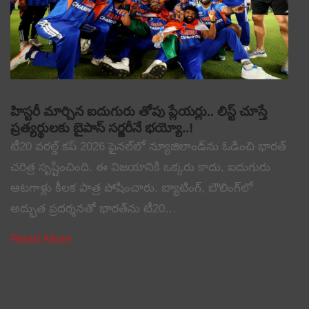
హిస్టరీ మార్చిన ఐదుగురు తోపు ప్లేయర్లు.. లిస్ట్ చూస్తే
ప్రత్యర్థులకు బైపాస్ సర్జరీనే భయ్యో..!
టీ20 వరల్డ్ కప్ 2026 ఫైనల్‌లో న్యూజిలాండ్‌ను ఓడించి భారత్
చరిత్ర సృష్టించింది. ఈ విజయానికి ఒక్కరు కాదు, ఐదుగురు
ఆటగాళ్లు కీలక పాత్ర పోషించారు. బ్యాటింగ్, బౌలింగ్‌లో
అద్భుత ప్రదర్శనతో భారత్‌ను టీ20…
Read More