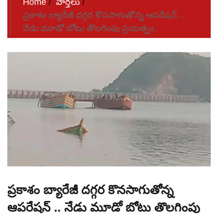
Home
వార్తలు
ప్రకాశం బ్యారేజీ దగ్గర కొనసాగుతోన్న ఆపరేషన్ ..
నేడు మూడో బోటు తొలగింపు ప్రయత్నం..
ప్రకాశం బ్యారేజీ దగ్గర కొనసాగుతోన్న
ఆపరేషన్ .. నేడు మూడో బోటు తొలగింపు