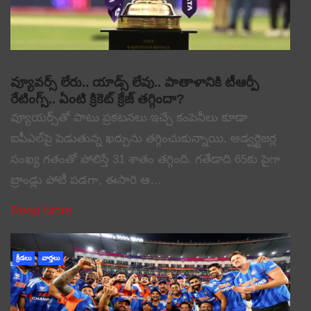
వ్యూవర్స్ లేరు.. యాడ్స్ లేవు.. పాతాళానికి టీఆర్పీ
రేటింగ్స్.. ఏంటి క్రికెట్ క్రేజ్ తగ్గిందా?
వ్యూయర్స్‌తో పాటు ప్రకటనలు ఇచ్చే కంపెనీలు కూడా
ఐపీఎల్‌పై పెడుతున్న ఖర్చును తగ్గించుకున్నాయి. అడ్వర్టైజర్ల
సంఖ్య గతంతో పోలిస్తే 31 శాతం తగ్గింది. గతేడాది 65కు పైగా
బ్రాండ్లు పోటీ పడగా, ఈసారి ఆ…
Read More
క్రీడలు
వార్తలు