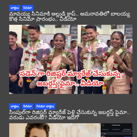
వార్తలు
సినిమా
మావయ్య సినిమాకి అల్లుడి క్లాప్.. అమరావతిలో బాలయ్య
కొత్త సినిమా ప్రారంభం.. వీడియో
వార్తలు
సినిమా
సినిమా వార్తలు
సింపుల్‌గా రిజిస్టర్‌ మ్యారేజ్ పెళ్లి చేసుకున్న జబర్దస్త్ ఫైమా..
వరుడు ఎవరంటే? వీడియో ఇదిగో