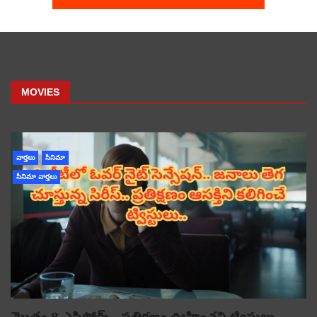
MOVIES
వార్తలు
సినిమా
సినిమా వార్తలు