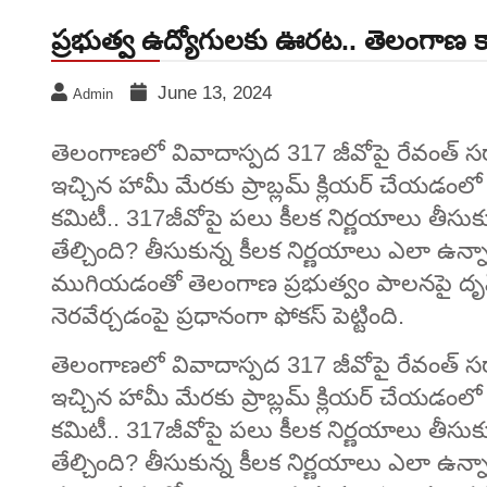
ప్రభుత్వ ఉద్యోగులకు ఊరట.. తెలంగాణ క్య
June 13, 2024
Admin
తెలంగాణలో వివాదాస్పద 317 జీవోపై రేవంత్‌ సర్కా
ఇచ్చిన హామీ మేరకు ప్రాబ్లమ్‌ క్లియర్‌ చేయడంలో 
కమిటీ.. 317జీవోపై పలు కీలక నిర్ణయాలు తీసుకుం
తేల్చింది? తీసుకున్న కీలక నిర్ణయాలు ఎలా ఉన్
ముగియడంతో తెలంగాణ ప్రభుత్వం పాలనపై దృష్టి 
నెరవేర్చడంపై ప్రధానంగా ఫోకస్‌ పెట్టింది.
తెలంగాణలో వివాదాస్పద 317 జీవోపై రేవంత్‌ సర్కా
ఇచ్చిన హామీ మేరకు ప్రాబ్లమ్‌ క్లియర్‌ చేయడంలో 
కమిటీ.. 317జీవోపై పలు కీలక నిర్ణయాలు తీసుకుం
తేల్చింది? తీసుకున్న కీలక నిర్ణయాలు ఎలా ఉన్