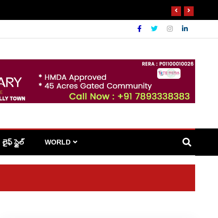
లైఫ్ స్టైల్
WORLD