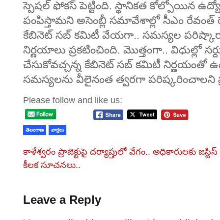
స్పెషల్‌ ఫోకస్‌ పెట్టింది. స్థానికత కోల్పోయి
పంపిస్తామని అసెంబ్లీ సమావేశాల్లో సీఎం రేవంత్ ర
కేబినెట్‌ సబ్‌ కమిటీ వేయగా.. సమస్యల పరిష్కార
నిర్ణయాలు ప్రకటించింది. మొత్తంగా.. విధుల్లో స
చేసుకోవచ్చన్న కేబినెట్‌ సబ్‌ కమిటీ నిర్ణయంతో ఉ
సమస్యలను వీలైనంత త్వరగా పరిష్కరించాలని ప్ర
Please follow and like us:
తెలంగాణ
వార్తలు
కాళేశ్వరం ప్రాజెక్టుపై దర్యాప్తులో వేగం.. అధికారులకు జస్టిస్
కీలక సూచనలు..
Leave a Reply