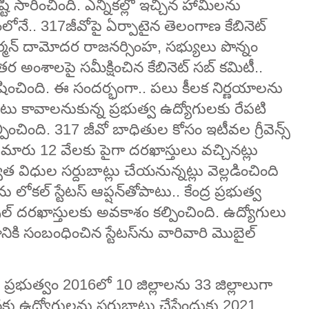
సారించింది. ఎన్నికల్లో ఇచ్చిన హామీలను
మంలోనే.. 317జీవోపై ఏర్పాటైన తెలంగాణ కేబినెట్‌
ర్మన్ దామోదర రాజనర్సింహ, సభ్యులు పొన్నం
తర అంశాలపై సమీక్షించిన కేబినెట్‌ సబ్ కమిటీ..
షించింది. ఈ సందర్భంగా.. పలు కీలక నిర్ణయాలను
దుబాటు కావాలనుకున్న ప్రభుత్వ ఉద్యోగులకు రేపటి
ంచింది. 317 జీవో బాధితుల కోసం ఇటీవల గ్రీవెన్స్
ుమారు 12 వేలకు పైగా దరఖాస్తులు వచ్చినట్లు
ాత విధుల సర్దుబాట్లు చేయనున్నట్లు వెల్లడించింది
ను లోకల్ స్టేటస్ ఆప్షన్‌తోపాటు.. కేంద్ర ప్రభుత్వ
ిపుల్ దరఖాస్తులకు అవకాశం కల్పించింది. ఉద్యోగులు
ానికి సంబంధించిన స్టేటస్‌ను వారివారి మొబైల్‌
 ప్రభుత్వం 2016లో 10 జిల్లాలను 33 జిల్లాలుగా
ీ జోన్లకు ఉద్యోగులను సర్దుబాటు చేసేందుకు 2021