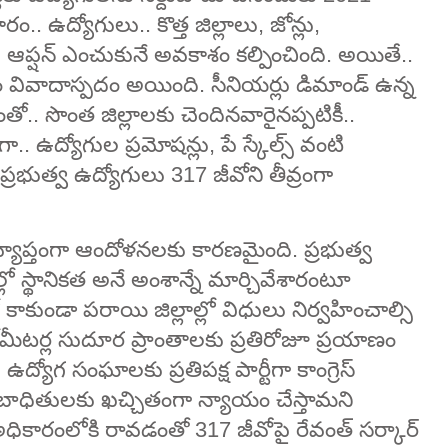
ం.. ఉద్యోగులు.. కొత్త జిల్లాలు, జోన్లు,
కు ఆప్షన్‌ ఎంచుకునే అవకాశం కల్పించింది. అయితే..
వ్వడం వివాదాస్పదం అయింది. సీనియర్లు డిమాండ్ ఉన్న
ో.. సొంత జిల్లాలకు చెందినవారైనప్పటికీ..
.. ఉద్యోగుల ప్రమోషన్లు, పే స్కేల్స్ వంటి
ప్రభుత్వ ఉద్యోగులు 317 జీవోని తీవ్రంగా
్యాప్తంగా ఆందోళనలకు కారణమైంది. ప్రభుత్వ
 స్థానికత అనే అంశాన్నే మార్చివేశారంటూ
్లో కాకుండా పరాయి జిల్లాల్లో విధులు నిర్వహించాల్సి
ోమీటర్ల సుదూర ప్రాంతాలకు ప్రతిరోజూ ప్రయాణం
గ సంఘాలకు ప్రతిపక్ష పార్టీగా కాంగ్రెస్‌
ో బాధితులకు ఖచ్చితంగా న్యాయం చేస్తామని
 అధికారంలోకి రావడంతో 317 జీవోపై రేవంత్‌ సర్కార్‌