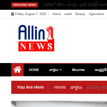
Skip
చిటికెలో శరీరం మొత్తం ఫుల్ యాక్టీవ్ అవ్
BREAKING NEWS
to
Friday, August 7, 2026
Home
world
Beauty
Agriculture
content
Allin1news
HOME
వార్తలు
తెలంగాణ
ఆంధ్రప్రదే
You Are Here
Home
వార్తలు
ప్రభుత్వ ఉ