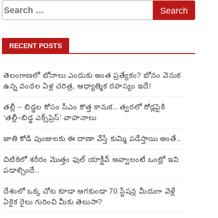
RECENT POSTS
తెలంగాణలో బోనాలు ఎందుకు అంత ప్రత్యేకం? బోనం వెనుక
ఉన్న వందల ఏళ్ల చరిత్ర, ఆధ్యాత్మిక రహస్యం ఇదే!
తల్లీ – బిడ్డల కోసం సీఎం కొత్త కానుక.. త్వరలో రోడ్లపైకి
‘తల్లీ–బిడ్డ ఎక్స్‌ప్రెస్’ వాహనాలు
జాతి కోడి పుంజులకు ఈ దాణా వేస్తే కుమ్మి పడేస్తాయి అంతే..
చిటికెలో శరీరం మొత్తం ఫుల్ యాక్టీవ్ అవ్వాలంటే ఒంట్లో ఇవి
పడాల్సిందే..
దేశంలో ఒక్క చోట కూడా ఆగకుండా 70 స్టేషన్ల మీదుగా వెళ్లే
ఏకైక రైలు గురించి మీకు తెలుసా?