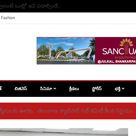
వాలంటే ఒంట్లో ఇవి పడాల్సిందే..
Fashion
శ్
బిజినెస్
సినిమా
క్రీడలు
స్టోరీస్
భక్తి
ద్యోగులకు ఊరట.. తెలంగాణ క్యాబినెట్ సబ్ కమిటీ కీలక నిర్ణయం..