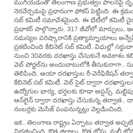
ముగియడంతో తెలంగాణ ప్రభుత్వం పాలనపై దృష్టి 
నెరవేర్చడంపై ప్రధానంగా ఫోకస్‌ పెట్టింది. ఈ క్ర
సబ్ కమిటీ సమావేశమైంది. ఈ భేటీలో కమిటీ చై
ప్రభాకర్ పాల్గొన్నారు. 317 జీవోలో మార్పులు, ఇ
సమస్యల పరిష్కారానికి ప్రత్యామ్నాయాలు అన్వే
ప్రకటించింది కేబినెట్‌ సబ్ కమిటీ. విధుల్లో సర్
నుంచి 30వరకు దరఖాస్తు చేసుకునే అవకాశం కల్పి
వెబ్ పోర్టల్​ను అందుబాటులోకి తీసుకురాగా.. స
తెలిపింది. ఆయా దరఖాస్తుల రీ-వెరీఫికేషన్‌ తర్వ
కేబినెట్‌ సబ్‌ కమిటీ. వెబ్ సైట్‌ ద్వారా దరఖాస్తుల
ఉద్యోగుల భార్య, భర్తలకు కూడా ఆప్షన్స్‌, మల్ట
ఆన్‌లైన్‌ ద్వారా దరఖాస్తు చేసుకున్న తర్వాత.. ద
నంబర్లకు మెసేజ్ పంపనున్నట్లు వెల్లడించింది.
ఇక.. తెలంగాణ రాష్ట్రం ఏర్పాటు తర్వాత అప్పటి
విభజించింది. కొత్త జిల్లాలు, కొత్త జోన్లు, మల్ట