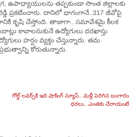
న ఉద్యోగ, ఉపాధ్యాయులను తప్పకుండా సొంత జిల్లాలకు
ెడ్డి ప్రకటించారు. దానిలో భాగంగానే..317 జీవోపై
ానికి కృషి చేస్తోంది. తాజాగా.. సమావేశమై కీలక
ర్దుబాట్లు కావాలనుకునే ఉద్యోగులు దరఖాస్తు
ద్యోగులు హర్షం వ్యక్తం చేస్తున్నారు. తమ
భుత్వాన్ని కోరుతున్నారు.
గోల్డ్ లవర్స్‌కి ఇది షాకింగ్ న్యూస్.. మళ్లీ పెరిగిన బంగారం
ధరలు.. ఎంతకు చేరాయంటే