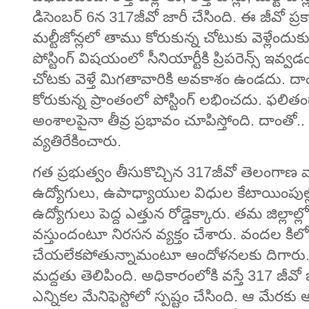
డిసెంబర్ 6న 317జీవో జారీ చేసింది. ఈ జీవో ప్రకార
మల్టీజోన్లలో తాము కోరుకున్న చోటుకు వెళ్లేందు
పోస్టింగ్‌ విషయంలో సీనియార్టీకి ప్రిపరెన్స్‌ ఇ
చోటకు వెళ్తే మిగతావారికి అవకాశం ఉండదు. దాంత
కోరుకున్న ప్రాంతంలో పోస్టింగ్ లభించదు. ఫలితంగా
అంశాలపైనా తీవ్ర ప్రభావం చూపిస్తోంది. దాంతో.. 
వ్యతిరేకించారు.
గత ప్రభుత్వం తీసుకొచ్చిన 317జీవో తెలంగాణ వ
ఉద్యోగులు, ఉపాధ్యాయుల విధుల కేటాయింపుల్లో
ఉద్యోగులు పెద్ద ఎత్తున రోడ్డెక్కారు. తమ జిల్లాల
వస్తుందంటూ నిరసన వ్యక్తం చేశారు. వందల కిల
చేయలేకపోతున్నామంటూ ఆందోళనలకు దిగారు. ఉద్యో
మద్దతు తెలిపింది. అధికారంలోకి వస్తే 317 జీవ
ఎన్నికల మేనిఫెస్టోలో స్పష్టం చేసింది. ఆ మేరకు