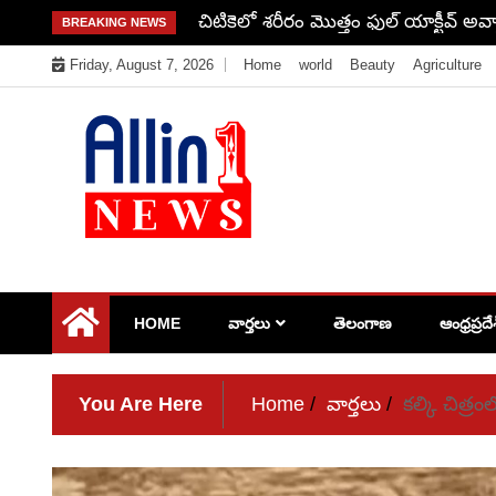
Skip
చిటికెలో శరీరం మొత్తం ఫుల్ యాక్టీవ్ అవ్
BREAKING NEWS
to
Friday, August 7, 2026
Home
world
Beauty
Agriculture
content
Allin1news
HOME
వార్తలు
తెలంగాణ
ఆంధ్రప్రదే
You Are Here
Home
వార్తలు
కల్కి చిత్ర