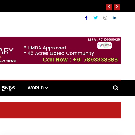
లైఫ్ స్టైల్
WORLD