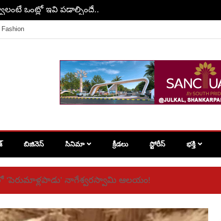
వాలంటే ఒంట్లో ఇవి పడాల్సిందే..
Fashion
శ్
బిజినెస్
సినిమా
క్రీడలు
స్టోరీస్
భక్తి
ంలో ‘పెరుమాళ్లపాడు’ నాగేశ్వరస్వామి ఆలయం!