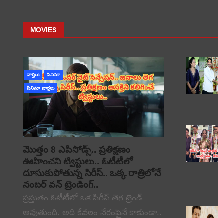
MOVIES
వార్తలు
సినిమా
సినిమా వార్తలు
మొత్తం 8 ఎపిసోడ్స్.. ప్రతిక్షణం
ఊహించని ట్విస్టులు.. ఓటీటీలో
దూసుకుపోతున్న సిరీస్.. ఒక్క రాత్రిలోనే
నంబర్ వన్ ట్రెండింగ్..
ప్రస్తుతం ఓటీటీలో ఒక సిరీస్ తెగ ట్రెండ్
అవుతుంది. అది కేవలం నేరంపైనే కాకుండా..