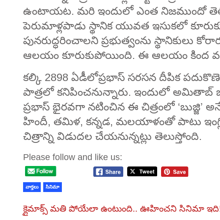
ఉంటాయట. మరి ఇందులో ఎంత నిజముందో తెలియ
పెరుమాళ్లపాడు స్థానిక యువత ఇసుకలో కూరుక
పునరుద్ధరించాలని ప్రభుత్వంను స్థానికులు కోరా
ఆలయం కూరుకుపోయింది. ఈ ఆలయం కింద వం
కల్కి 2898 ఏడీలోప్రభాస్ సరసన దీపిక పదుకొణె
పాత్రలో కనిపించనున్నారు. ఇందులో అమితాబ్‌ బచ
ప్రభాస్‌ భైరవగా నటించిన ఈ చిత్రంలో ‘బుజ్జి’
హిందీ, తమిళ, కన్నడ, మలయాళంతో పాటు ఇంగ్లిష్‌
చిత్రాన్ని విడుదల చేయనున్నట్లు తెలుస్తోంది.
Please follow and like us:
వార్తలు
సినిమా
క్లైమాక్స్‌ మతి పోయేలా ఉంటుంది.. ఊహించని సినిమా ఇది