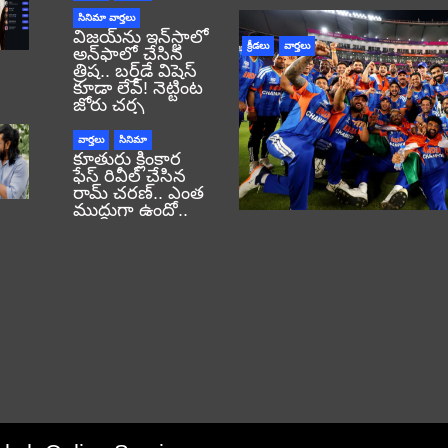
సినిమా వార్తలు
విజయ్‌ను ఇన్‌స్టాలో
క్రీడలు
వార్తలు
అన్‌ఫాలో చేసిన
త్రిష.. బర్త్‌డే విషెస్
కూడా లేవ్! నెట్టింట
జోరు చర్చ
వార్తలు
సినిమా
కూతురు క్లింకార
ఫేస్ రివీల్ చేసిన
రామ్ చరణ్.. ఎంత
ముద్దుగా ఉందో..