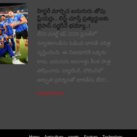
హిస్టరీ మార్చిన ఐదుగురు తోపు
ప్లేయర్లు.. లిస్ట్ చూస్తే ప్రత్యర్థులకు
బైపాస్ సర్జరీనే భయ్యో..!
టీ20 వరల్డ్ కప్ 2026 ఫైనల్‌లో
న్యూజిలాండ్‌ను ఓడించి భారత్ చరిత్ర
సృష్టించింది. ఈ విజయానికి ఒక్కరు
కాదు, ఐదుగురు ఆటగాళ్లు కీలక పాత్ర
పోషించారు. బ్యాటింగ్, బౌలింగ్‌లో
అద్భుత ప్రదర్శనతో భారత్‌ను టీ20…
Read More
Home
Agriculture
sports
Feature
Technology