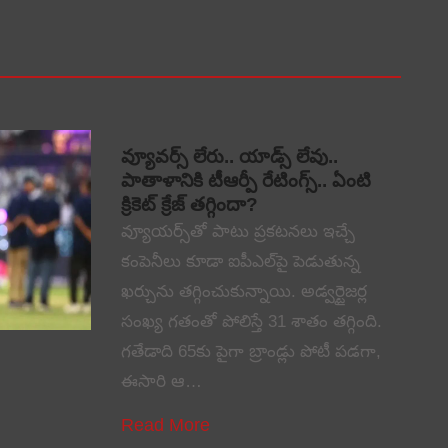
వ్యూవర్స్ లేరు.. యాడ్స్ లేవు..
పాతాళానికి టీఆర్పీ రేటింగ్స్.. ఏంటి
క్రికెట్ క్రేజ్ తగ్గిందా?
వ్యూయర్స్‌తో పాటు ప్రకటనలు ఇచ్చే
కంపెనీలు కూడా ఐపీఎల్‌పై పెడుతున్న
ఖర్చును తగ్గించుకున్నాయి. అడ్వర్టైజర్ల
సంఖ్య గతంతో పోలిస్తే 31 శాతం తగ్గింది.
గతేడాది 65కు పైగా బ్రాండ్లు పోటీ పడగా,
ఈసారి ఆ…
Read More