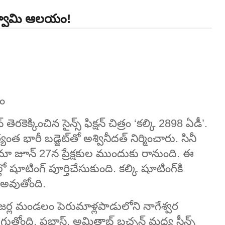
వరస్వామి ఆలయం!
ం
 తెరకెక్కించిన సైన్స్‌ ఫిక్షన్‌ చిత్రం ‘కల్కి 2898 ఏడీ’.
భారీ బడ్జెట్‌తో అశ్వినీదత్‌ నిర్మించారు. సినీ
మా జూన్‌ 27న ప్రేక్షకుల ముందుకు రానుంది. ఈ
ో షూటింగ్ పూర్తిచేసుకుంది. కల్కి షూటింగ్‌కి
 అవుతోంది.
చేజర్ల మండలం పెరుమాళ్లపాడులోని నాగేశ్వర
గుతోంది. ప్రభాస్‌, అమితాబ్‌ బచ్చన్‌ మధ్య సీన్స్