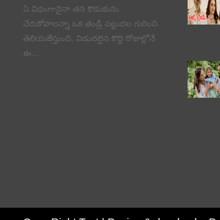
ఏ విధంగానైనా తన కొడుకును
చేరుకోవాలన్నా ఒక తండ్రి పట్టుదల గురించి
తెలియజేస్తుంది. విడుదలైన కొద్ది రోజుల్లోనే
ఈ…