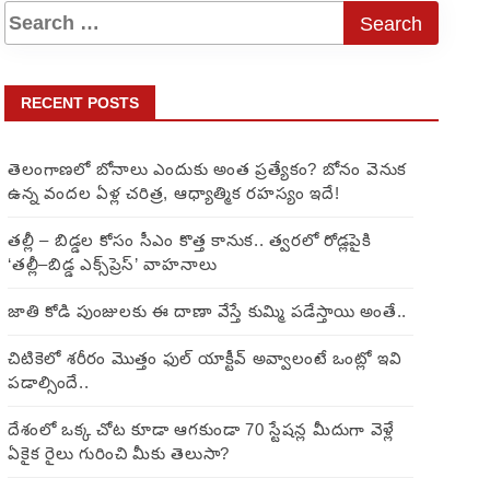
RECENT POSTS
తెలంగాణలో బోనాలు ఎందుకు అంత ప్రత్యేకం? బోనం వెనుక
ఉన్న వందల ఏళ్ల చరిత్ర, ఆధ్యాత్మిక రహస్యం ఇదే!
తల్లీ – బిడ్డల కోసం సీఎం కొత్త కానుక.. త్వరలో రోడ్లపైకి
‘తల్లీ–బిడ్డ ఎక్స్‌ప్రెస్’ వాహనాలు
జాతి కోడి పుంజులకు ఈ దాణా వేస్తే కుమ్మి పడేస్తాయి అంతే..
చిటికెలో శరీరం మొత్తం ఫుల్ యాక్టీవ్ అవ్వాలంటే ఒంట్లో ఇవి
పడాల్సిందే..
దేశంలో ఒక్క చోట కూడా ఆగకుండా 70 స్టేషన్ల మీదుగా వెళ్లే
ఏకైక రైలు గురించి మీకు తెలుసా?