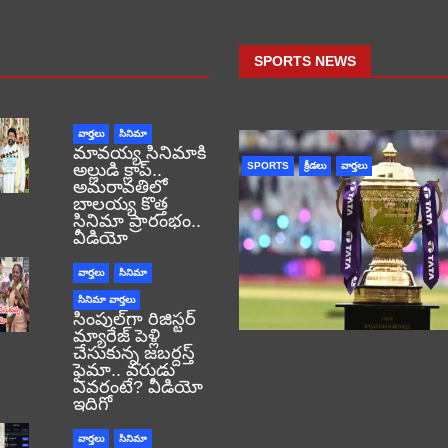
SPORTS NEWS
వార్తలు
సినిమా
మావయ్య సినిమాకి
అల్లుడి క్లాప్..
SPORTS
క్రీడలు
వార్తలు
అమరావతిలో
బాలయ్య కొత్త
సినిమా ప్రారంభం..
వీడియో
వార్తలు
సినిమా
సినిమా వార్తలు
సింపుల్‌గా రిజిస్టర్‌
మ్యారేజ్ పెళ్లి
చేసుకున్న జబర్దస్త్
ఫైమా.. వరుడు
ఎవరంటే? వీడియో
ఇదిగో
వార్తలు
సినిమా