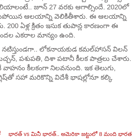
ాలంటే.. జూన్ 27 వరకు ఆగాల్సిందే. 2020లో
ుపోయిన ఆలయాన్ని వెలికితీశారు. ఈ ఆలయాన్ని
రు. 200 ఏళ్ల క్రితం ఇసుక తుపాన్ల కారణంగా ఈ
దల ఎకరాల మాన్యం ఉంది.
 నటిస్తుండగా.. లోకనాయకుడ కమల్‌హాసన్‌ విలన్‌
్చన్‌, పశుపతి, దిశా పటానీ కీలక పాత్రలు చేశారు.
 అనే వాహనం కీలకంగా నిలవనుంది. ఇక తెలుగు,
తో సహా మరికొన్ని విదేశీ భాషల్లోనూ కల్కి
!
భారత్ vs మినీ భారత్.. అమెరికా జట్టులో 8 మంది భారత