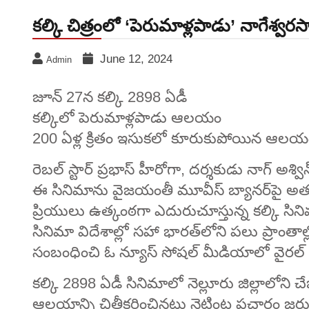
కల్కి చిత్రంలో ‘పెరుమాళ్లపాడు’ నాగేశ్
June 12, 2024
Admin
జూన్‌ 27న కల్కి 2898 ఏడీ
కల్కిలో పెరుమాళ్లపాడు ఆలయం
200 ఏళ్ల క్రితం ఇసుకలో కూరుకుపోయిన ఆలయ
రెబల్ స్టార్ ప్రభాస్‌ హీరోగా, దర్శకుడు నాగ్‌ అశ్విన్‌
ఈ సినిమాను వైజయంతీ మూవీస్‌ బ్యానర్‌పై అత్యంత 
ప్రియులు ఉత్కంఠగా ఎదురుచూస్తున్న కల్కి సిని
సినిమా విదేశాల్లో సహా భారత్‌లోని పలు ప్రాంతాల్ల
సంబంధించి ఓ న్యూస్ సోషల్ మీడియాలో వైరల్
కల్కి 2898 ఏడీ సినిమాలో నెల్లూరు జిల్లాలోని 
ఆలయాన్ని చిత్రీకరించినట్లు నెట్టింట ప్రచారం జరు