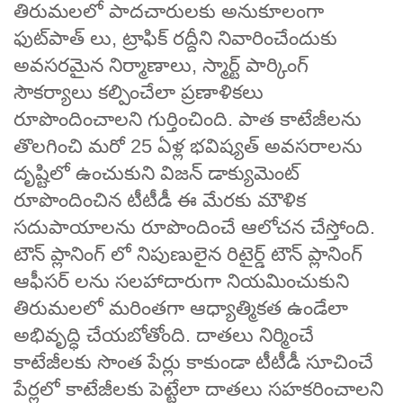
తిరుమలలో పాదచారులకు అనుకూలంగా
ఫుట్‌పాత్‌ లు, ట్రాఫిక్ రద్దీని నివారించేందుకు
అవసరమైన నిర్మాణాలు, స్మార్ట్ పార్కింగ్
సౌకర్యాలు కల్పించేలా ప్రణాళికలు
రూపొందించాలని గుర్తించింది. పాత కాటేజీలను
తొలగించి మరో 25 ఏళ్ల భవిష్యత్ అవసరాలను
దృష్టిలో ఉంచుకుని విజన్ డాక్యుమెంట్
రూపొందించిన టీటీడీ ఈ మేరకు మౌళిక
సదుపాయాలను రూపొందించే ఆలోచన చేస్తోంది.
టౌన్ ప్లానింగ్ లో నిపుణులైన రిటైర్డ్ టౌన్ ప్లానింగ్
ఆఫీసర్‌ లను సలహాదారుగా నియమించుకుని
తిరుమలలో మరింతగా ఆధ్యాత్మికత ఉండేలా
అభివృద్ధి చేయబోతోంది. దాతలు నిర్మించే
కాటేజీలకు సొంత పేర్లు కాకుండా టీటీడీ సూచించే
పేర్లలో కాటేజీలకు పెట్టేలా దాతలు సహకరించాలని