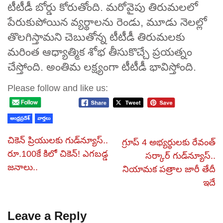
టీటీడీ బోర్డు కోరుతోంది. మరోవైపు తిరుమలలో
పేరుకుపోయిన వ్యర్థాలను రెండు, మూడు నెలల్లో
తొలగిస్తామని చెబుతోన్న టీటీడీ తిరుమలకు
మరింత ఆధ్యాత్మిక శోభ తీసుకొచ్చే ప్రయత్నం
చేస్తోంది. అంతిమ లక్ష్యంగా టీటీడీ భావిస్తోంది.
Please follow and like us:
ఆంధ్రప్రదేశ్
వార్తలు
చికెన్‌ ప్రియులకు గుడ్‌న్యూస్‌..
గ్రూప్‌ 4 అభ్యర్ధులకు రేవంత్‌
రూ.100కే కిలో చికెన్! ఎగబడ్డ
సర్కార్‌ గుడ్‌న్యూస్‌..
జనాలు..
నియామక పత్రాల జారీ తేదీ
ఇదే
Leave a Reply