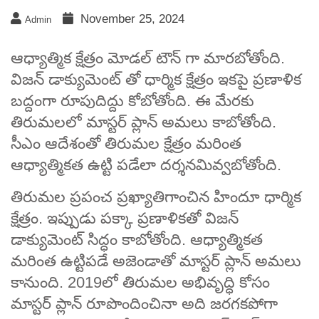
November 25, 2024
Admin
ఆధ్యాత్మిక క్షేత్రం మోడల్ టౌన్ గా మారబోతోంది.
విజన్ డాక్యుమెంట్ తో ధార్మిక క్షేత్రం ఇకపై ప్రణాళిక
బద్దంగా రూపుదిద్దు కోబోతోంది. ఈ మేరకు
తిరుమలలో మాస్టర్ ప్లాన్ అమలు కాబోతోంది.
సీఎం ఆదేశంతో తిరుమల క్షేత్రం మరింత
ఆధ్యాత్మికత ఉట్టి పడేలా దర్శనమివ్వబోతోంది.
తిరుమల ప్రపంచ ప్రఖ్యాతిగాంచిన హిందూ ధార్మిక
క్షేత్రం. ఇప్పుడు పక్కా ప్రణాళికతో విజన్
డాక్యుమెంట్ సిద్ధం కాబోతోంది. ఆధ్యాత్మికత
మరింత ఉట్టిపడే అజెండాతో మాస్టర్ ప్లాన్ అమలు
కానుంది. 2019లో తిరుమల అభివృద్ధి కోసం
మాస్టర్ ప్లాన్ రూపొందించినా అది జరగకపోగా