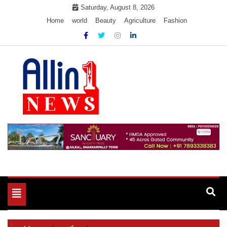
Skip
Saturday, August 8, 2026
to
Home
world
Beauty
Agriculture
Fashion
content
Allin1news
Toggle
navigation