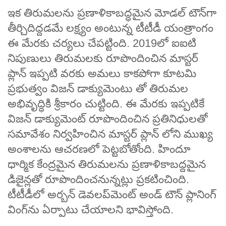
ఇక తిరుమలను ప్రణాళికాబద్ధమైన మోడల్ టౌన్‌గా
తీర్చిదిద్దడమే లక్ష్యం అంటున్న టీటీడీ యంత్రాంగం
ఈ మేరకు చర్యలు చేపట్టింది. 2019లో ఐఐటి
నిపుణులు తిరుమలకు రూపొందించిన మాస్టర్
ప్లాన్ ఇప్పటి వరకు అమలు కాకపోగా కూటమి
ప్రభుత్వం విజన్ డాక్యుమెంటు తో తిరుమల
అభివృద్ధికి శ్రీకారం చుట్టింది. ఈ మేరకు ఇప్పటికే
విజన్ డాక్యుమెంట్ రూపొందించిన ప్రతినిధులతో
సమావేశం నిర్వహించిన మాస్టర్ ప్లాన్ లోని ముఖ్య
అంశాలను ఆచరణలో పెట్టబోతోంది. హిందూ
ధార్మిక కేంద్రమైన తిరుమలను ప్రణాళికాబద్దమైన
డిజైన్లతో రూపొందించనున్నట్లు ప్రకటించింది.
టీటీడీలో అర్బన్ డెవలప్‌మెంట్ అండ్ టౌన్ ప్లానింగ్
వింగ్‌ను ఏర్పాటు చేయాలని భావిస్తోంది.