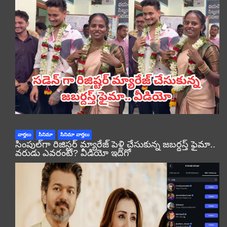
వార్తలు
సినిమా
సినిమా వార్తలు
సింపుల్‌గా రిజిస్టర్‌ మ్యారేజ్ పెళ్లి చేసుకున్న జబర్దస్త్ ఫైమా..
వరుడు ఎవరంటే? వీడియో ఇదిగో