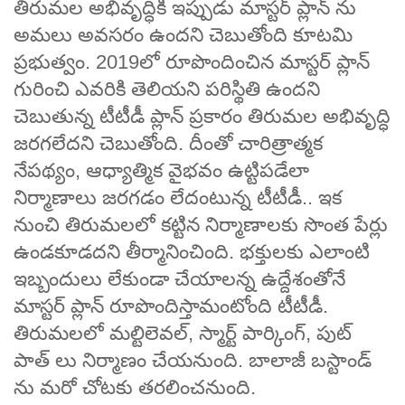
తిరుమల అభివృద్ధికి ఇప్పుడు మాస్టర్ ప్లాన్ ను
అమలు అవసరం ఉందని చెబుతోంది కూటమి
ప్రభుత్వం. 2019లో రూపొందించిన మాస్టర్‌ ప్లాన్
గురించి ఎవరికి తెలియని పరిస్థితి ఉందని
చెబుతున్న టీటీడీ ప్లాన్ ప్రకారం తిరుమల అభివృద్ధి
జరగలేదని చెబుతోంది. దీంతో చారిత్రాత్మక
నేపథ్యం, ఆధ్యాత్మిక వైభవం ఉట్టిపడేలా
నిర్మాణాలు జరగడం లేదంటున్న టీటీడీ.. ఇక
నుంచి తిరుమలలో కట్టిన నిర్మాణాలకు సొంత పేర్లు
ఉండకూడదని తీర్మానించింది. భక్తులకు ఎలాంటి
ఇబ్బందులు లేకుండా చేయాలన్న ఉద్దేశంతోనే
మాస్టర్ ప్లాన్ రూపొందిస్తామంటోంది టీటీడీ.
తిరుమలలో మల్టిలెవల్, స్మార్ట్ పార్కింగ్, పుట్
పాత్ లు నిర్మాణం చేయనుంది. బాలాజీ బస్టాండ్
ను మరో చోటకు తరలించనుంది.