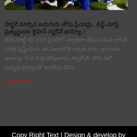
హిస్టరీ మార్చిన ఐదుగురు తోపు ప్లేయర్లు.. లిస్ట్ చూస్తే
ప్రత్యర్థులకు బైపాస్ సర్జరీనే భయ్యో..!
టీ20 వరల్డ్ కప్ 2026 ఫైనల్‌లో న్యూజిలాండ్‌ను ఓడించి భారత్
చరిత్ర సృష్టించింది. ఈ విజయానికి ఒక్కరు కాదు, ఐదుగురు
ఆటగాళ్లు కీలక పాత్ర పోషించారు. బ్యాటింగ్, బౌలింగ్‌లో
అద్భుత ప్రదర్శనతో భారత్‌ను టీ20…
Read More
Copy Right Text |
Design & develop by