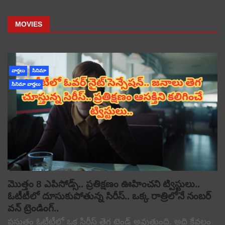
MOVIES
వార్తలు
సినిమా
సినిమా వార్తలు
మొత్తం 8 ఎపిసోడ్స్.. ప్రతిక్షణం ఊహించని ట్విస్టులు..
ఓటీటీలో దూసుకుపోతున్న సిరీస్.. ఒక్క రాత్రిలోనే నంబర్
వన్ ట్రెండింగ్..
ప్రస్తుతం ఓటీటీలో ఒక సిరీస్ తెగ ట్రెండ్ అవుతుంది. అది కేవలం