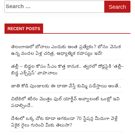
RECENT POSTS
తెలంగాణలో బోనాలు ఎందుకు అంత ప్రత్యేకం? బోనం వెనుక
ఉన్న వందల ఏళ్ల చరిత్ర, ఆధ్యాత్మిక రహస్యం ఇదే!
తల్లీ – బిడ్డల కోసం సీఎం కొత్త కానుక.. త్వరలో రోడ్లపైకి ‘తల్లీ–
బిడ్డ ఎక్స్‌ప్రెస్’ వాహనాలు
జాతి కోడి పుంజులకు ఈ దాణా వేస్తే కుమ్మి పడేస్తాయి అంతే..
చిటికెలో శరీరం మొత్తం ఫుల్ యాక్టీవ్ అవ్వాలంటే ఒంట్లో ఇవి
పడాల్సిందే..
దేశంలో ఒక్క చోట కూడా ఆగకుండా 70 స్టేషన్ల మీదుగా వెళ్లే
ఏకైక రైలు గురించి మీకు తెలుసా?