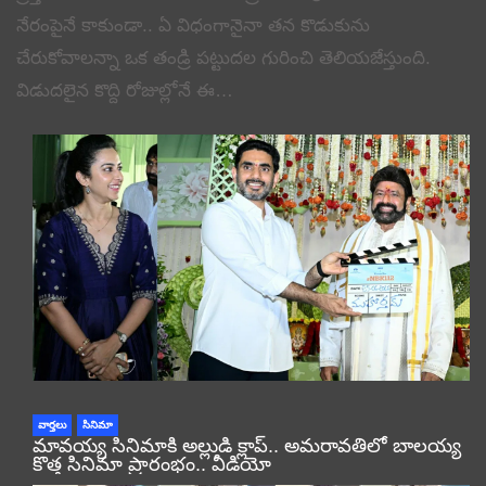
నేరంపైనే కాకుండా.. ఏ విధంగానైనా తన కొడుకును
చేరుకోవాలన్నా ఒక తండ్రి పట్టుదల గురించి తెలియజేస్తుంది.
విడుదలైన కొద్ది రోజుల్లోనే ఈ…
వార్తలు
సినిమా
మావయ్య సినిమాకి అల్లుడి క్లాప్.. అమరావతిలో బాలయ్య
కొత్త సినిమా ప్రారంభం.. వీడియో