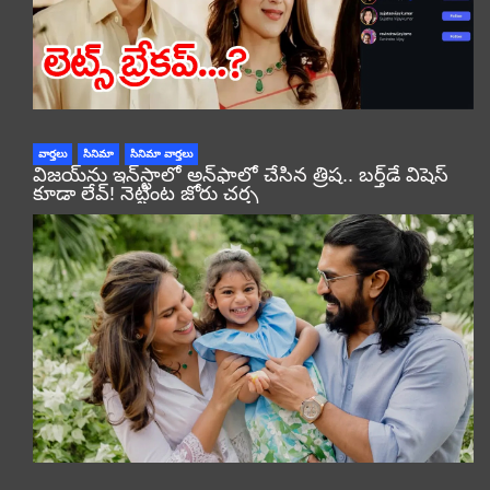
వార్తలు
సినిమా
సినిమా వార్తలు
విజయ్‌ను ఇన్‌స్టాలో అన్‌ఫాలో చేసిన త్రిష.. బర్త్‌డే విషెస్
కూడా లేవ్! నెట్టింట జోరు చర్చ