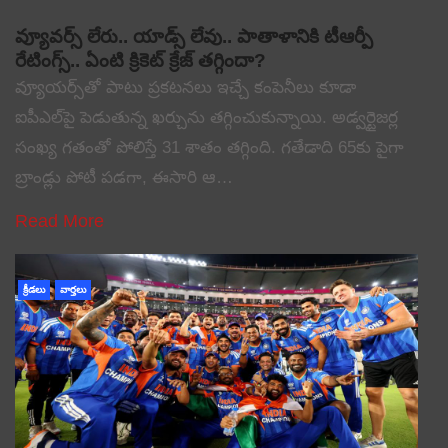
వ్యూవర్స్ లేరు.. యాడ్స్ లేవు.. పాతాళానికి టీఆర్పీ
రేటింగ్స్.. ఏంటి క్రికెట్ క్రేజ్ తగ్గిందా?
వ్యూయర్స్‌తో పాటు ప్రకటనలు ఇచ్చే కంపెనీలు కూడా
ఐపీఎల్‌పై పెడుతున్న ఖర్చును తగ్గించుకున్నాయి. అడ్వర్టైజర్ల
సంఖ్య గతంతో పోలిస్తే 31 శాతం తగ్గింది. గతేడాది 65కు పైగా
బ్రాండ్లు పోటీ పడగా, ఈసారి ఆ…
Read More
క్రీడలు
వార్తలు