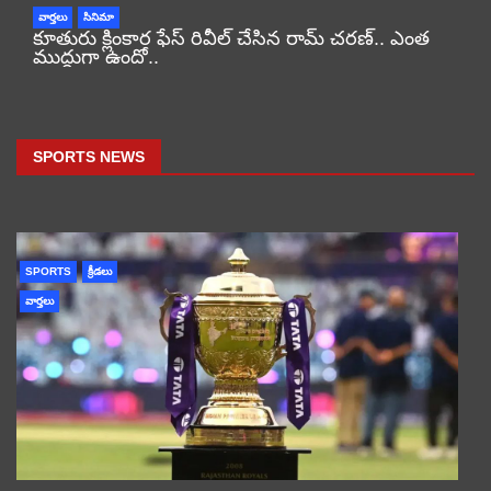
వార్తలు
సినిమా
కూతురు క్లింకార ఫేస్ రివీల్ చేసిన రామ్ చరణ్.. ఎంత
ముద్దుగా ఉందో..
SPORTS NEWS
SPORTS
క్రీడలు
వార్తలు