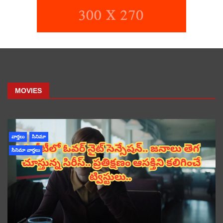
MOVIES
వార్తలు
సినిమా
సినిమా వార్తలు