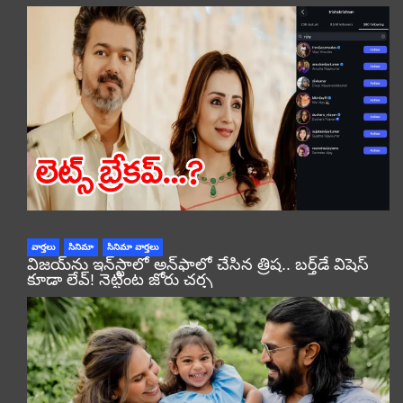
వార్తలు
సినిమా
సినిమా వార్తలు
విజయ్‌ను ఇన్‌స్టాలో అన్‌ఫాలో చేసిన త్రిష.. బర్త్‌డే విషెస్
కూడా లేవ్! నెట్టింట జోరు చర్చ