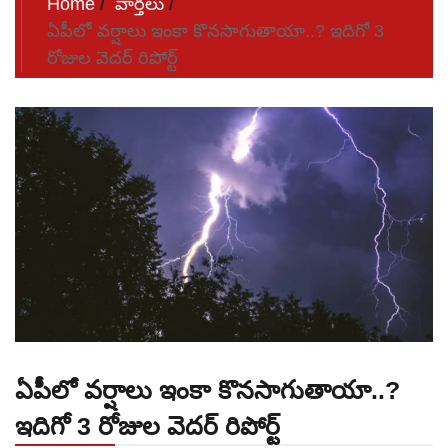
Home
వార్తలు
ఏపీలో వర్షాలు ఇంకా కొనసాగుతాయా..? ఇదిగో 3
రోజుల వెదర్ రిపోర్ట్
ఏపీలో వర్షాలు ఇంకా కొనసాగుతాయా..?
ఇదిగో 3 రోజుల వెదర్ రిపోర్ట్