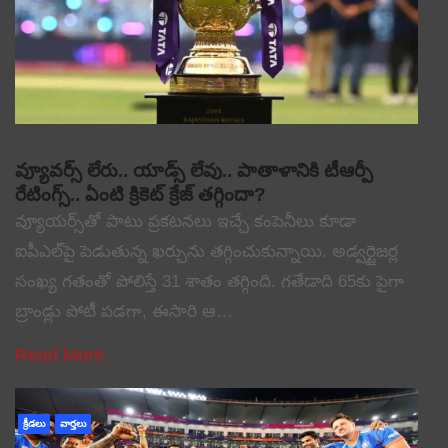
వ్యూవర్స్ లేరు.. యాడ్స్ లేవు.. పాతాళానికి టీఆర్పీ
రేటింగ్స్.. ఏంటి క్రికెట్ క్రేజ్ తగ్గిందా?
వ్యూయర్స్‌తో పాటు ప్రకటనలు ఇచ్చే కంపెనీలు కూడా
ఐపీఎల్‌పై పెడుతున్న ఖర్చును తగ్గించుకున్నాయి. అడ్వర్టైజర్ల
సంఖ్య గతంతో పోలిస్తే 31 శాతం తగ్గింది. గతేడాది 65కు పైగా
బ్రాండ్లు పోటీ పడగా, ఈసారి ఆ…
Read More
క్రీడలు
వార్తలు