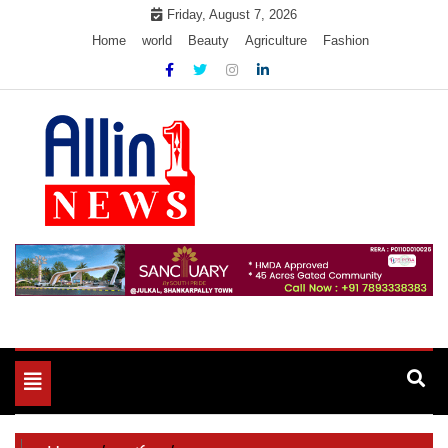
Skip
Friday, August 7, 2026
to
Home
world
Beauty
Agriculture
Fashion
content
Allin1news
Toggle
navigation