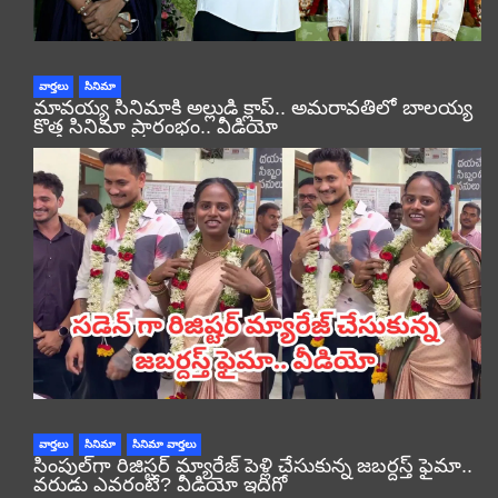
వార్తలు
సినిమా
మావయ్య సినిమాకి అల్లుడి క్లాప్.. అమరావతిలో బాలయ్య
కొత్త సినిమా ప్రారంభం.. వీడియో
వార్తలు
సినిమా
సినిమా వార్తలు
సింపుల్‌గా రిజిస్టర్‌ మ్యారేజ్ పెళ్లి చేసుకున్న జబర్దస్త్ ఫైమా..
వరుడు ఎవరంటే? వీడియో ఇదిగో