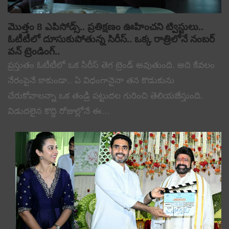
మొత్తం 8 ఎపిసోడ్స్.. ప్రతిక్షణం ఊహించని ట్విస్టులు..
ఓటీటీలో దూసుకుపోతున్న సిరీస్.. ఒక్క రాత్రిలోనే నంబర్
వన్ ట్రెండింగ్..
ప్రస్తుతం ఓటీటీలో ఒక సిరీస్ తెగ ట్రెండ్ అవుతుంది. అది కేవలం
నేరంపైనే కాకుండా.. ఏ విధంగానైనా తన కొడుకును
చేరుకోవాలన్నా ఒక తండ్రి పట్టుదల గురించి తెలియజేస్తుంది.
విడుదలైన కొద్ది రోజుల్లోనే ఈ…