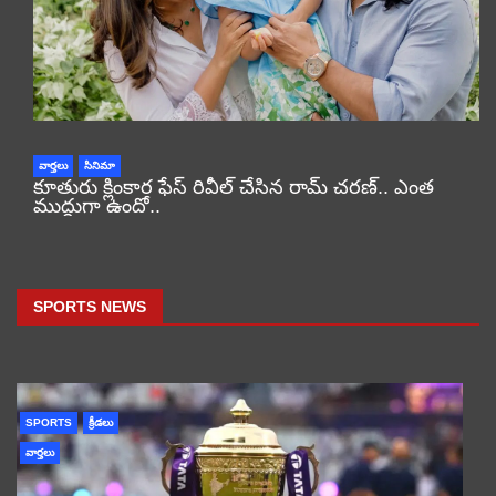
వార్తలు
సినిమా
కూతురు క్లింకార ఫేస్ రివీల్ చేసిన రామ్ చరణ్.. ఎంత
ముద్దుగా ఉందో..
SPORTS NEWS
SPORTS
క్రీడలు
వార్తలు