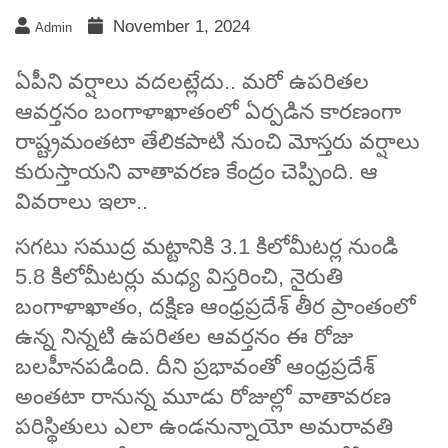
November 1, 2024
Admin
ఏపీని వర్షాలు వదలట్లేదు.. మరో ఉపరితల
ఆవర్తనం బంగాళాఖాతంలో ఏర్పడిన కారణంగా
రాష్ట్రమంతటా తేలికపాటి నుంచి మోస్తరు వర్షాలు
కురుస్తాయని వాతావరణ కేంద్రం చెప్పింది. ఆ
వివరాలు ఇలా..
సగటు సముద్ర మట్టానికి 3.1 కిలోమీటర్ల నుండి
5.8 కిలోమీటర్లు మధ్య విస్తరించి, నైరుతి
బంగాళాఖాతం, దక్షిణ ఆంధ్రప్రదేశ్ తీర ప్రాంతంలో
ఉన్న నిన్నటి ఉపరితల ఆవర్తనం ఈ రోజు
బలహీనపడింది. దీని ప్రభావంతో ఆంధ్రప్రదేశ్
అంతటా రానున్న మూడు రోజుల్లో వాతావరణ
పరిస్థితులు ఎలా ఉండనున్నాయో అమరావతి