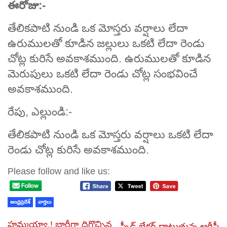
ఈరోజు:-
తేలికపాటి నుండి ఒక మోస్తరు వర్షాలు లేదా
ఉరుములతో కూడిన జల్లులు ఒకటి లేదా రెండు
చోట్ల కురిసే అవకాశముంది. ఉరుములతో కూడిన
మెరుపులు ఒకటి లేదా రెండు చోట్ల సంభవించే
అవకాశముంది.
రేపు, ఎల్లుండి:-
తేలికపాటి నుండి ఒక మోస్తరు వర్షాలు ఒకటి లేదా
రెండు చోట్ల కురిసే అవకాశముంది.
Please follow and like us:
ఆంధ్రప్రదేశ్
వార్తలు
హమ్మయ్యా.! భారీగా దిగొచ్చిన
స్పీడ్ బ్రేకర్ దాటుతున్న ఆర్టీసీ