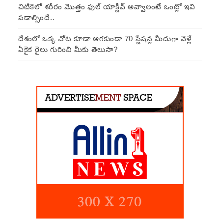
చిటికెలో శరీరం మొత్తం ఫుల్ యాక్టీవ్ అవ్వాలంటే ఒంట్లో ఇవి
పడాల్సిందే..
దేశంలో ఒక్క చోట కూడా ఆగకుండా 70 స్టేషన్ల మీదుగా వెళ్లే
ఏకైక రైలు గురించి మీకు తెలుసా?