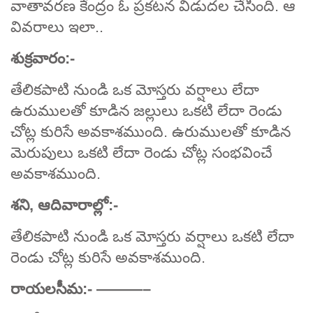
వాతావరణ కేంద్రం ఓ ప్రకటన విడుదల చేసింది. ఆ
వివరాలు ఇలా..
శుక్రవారం:-
తేలికపాటి నుండి ఒక మోస్తరు వర్షాలు లేదా
ఉరుములతో కూడిన జల్లులు ఒకటి లేదా రెండు
చోట్ల కురిసే అవకాశముంది. ఉరుములతో కూడిన
మెరుపులు ఒకటి లేదా రెండు చోట్ల సంభవించే
అవకాశముంది.
శని, ఆదివారాల్లో:-
తేలికపాటి నుండి ఒక మోస్తరు వర్షాలు ఒకటి లేదా
రెండు చోట్ల కురిసే అవకాశముంది.
రాయలసీమ:- ———–