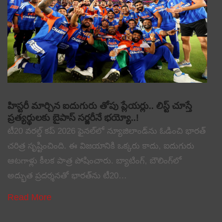
హిస్టరీ మార్చిన ఐదుగురు తోపు ప్లేయర్లు.. లిస్ట్ చూస్తే
ప్రత్యర్థులకు బైపాస్ సర్జరీనే భయ్యో..!
టీ20 వరల్డ్ కప్ 2026 ఫైనల్‌లో న్యూజిలాండ్‌ను ఓడించి భారత్
చరిత్ర సృష్టించింది. ఈ విజయానికి ఒక్కరు కాదు, ఐదుగురు
ఆటగాళ్లు కీలక పాత్ర పోషించారు. బ్యాటింగ్, బౌలింగ్‌లో
అద్భుత ప్రదర్శనతో భారత్‌ను టీ20…
Read More