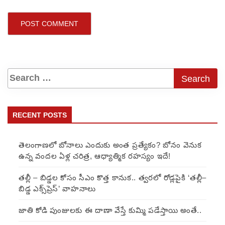
RECENT POSTS
తెలంగాణలో బోనాలు ఎందుకు అంత ప్రత్యేకం? బోనం వెనుక
ఉన్న వందల ఏళ్ల చరిత్ర, ఆధ్యాత్మిక రహస్యం ఇదే!
తల్లీ – బిడ్డల కోసం సీఎం కొత్త కానుక.. త్వరలో రోడ్లపైకి ‘తల్లీ–
బిడ్డ ఎక్స్‌ప్రెస్’ వాహనాలు
జాతి కోడి పుంజులకు ఈ దాణా వేస్తే కుమ్మి పడేస్తాయి అంతే..