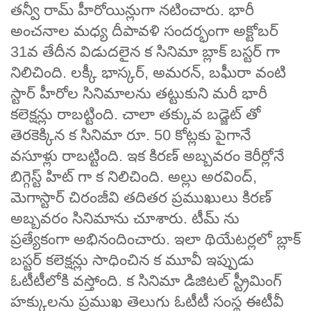
తన్వీ రామ్ హీరోయిన్లుగా నటించారు. భారీ
అంచనాల మధ్య దీపావళి సందర్భంగా అక్టోబర్
31వ తేదీన విడుదలైన క సినిమా బ్లాక్ బస్టర్ గా
నిలిచింది. లక్కీ భాస్కర్, అమరన్, బఘీరా వంటి
స్టార్ హీరోల సినిమాలను తట్టుకుని మరీ భారీ
కలెక్షన్లు రాబట్టింది. చాలా తక్కువ బడ్జెట్ తో
తెరకెక్కిన క సినిమా రూ. 50 కోట్లకు పైగానే
వసూళ్లు రాబట్టింది. ఇక కిరణ్ అబ్బవరం కెరీర్లోనే
బిగ్గెస్ట్ హిట్ గా క నిలిచింది. అల్లు అరవింద్,
మెగాస్టార్ చిరంజీవి తదితర ప్రముఖులు కిరణ్
అబ్బవరం సినిమాను చూశారు. టీమ్ ను
ప్రత్యేకంగా అభినందించారు. ఇలా థియేటర్లలో బ్లాక్
బస్టర్ కలెక్షన్లు సాధించిన క మూవీ ఇప్పుడు
ఓటీటీలోకి వస్తోంది. క సినిమా డిజిటల్ స్ట్రీమింగ్
హక్కులను ప్రముఖ తెలుగు ఓటీటీ సంస్థ ఈటీవీ