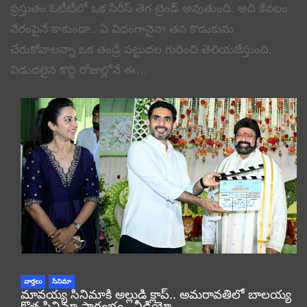
ప్రస్తుతం ఓటీటీలో ఒక సిరీస్ తెగ ట్రెండ్ అవుతుంది. అది కేవలం
నేరంపైనే కాకుండా.. ఏ విధంగానైనా తన కొడుకును
చేరుకోవాలన్నా ఒక తండ్రి పట్టుదల గురించి తెలియజేస్తుంది.
విడుదలైన కొద్ది రోజుల్లోనే ఈ…
వార్తలు
సినిమా
మావయ్య సినిమాకి అల్లుడి క్లాప్.. అమరావతిలో బాలయ్య
కొత్త సినిమా ప్రారంభం.. వీడియో