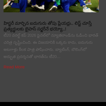
హిస్టరీ మార్చిన ఐదుగురు తోపు ప్లేయర్లు.. లిస్ట్ చూస్తే
ప్రత్యర్థులకు బైపాస్ సర్జరీనే భయ్యో..!
టీ20 వరల్డ్ కప్ 2026 ఫైనల్‌లో న్యూజిలాండ్‌ను ఓడించి భారత్
చరిత్ర సృష్టించింది. ఈ విజయానికి ఒక్కరు కాదు, ఐదుగురు
ఆటగాళ్లు కీలక పాత్ర పోషించారు. బ్యాటింగ్, బౌలింగ్‌లో
అద్భుత ప్రదర్శనతో భారత్‌ను టీ20…
Read More