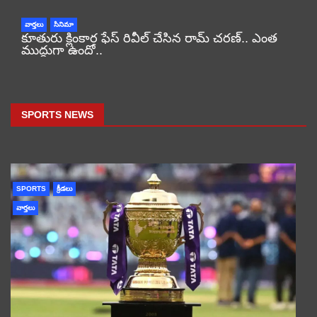
వార్తలు
సినిమా
కూతురు క్లింకార ఫేస్ రివీల్ చేసిన రామ్ చరణ్.. ఎంత
ముద్దుగా ఉందో..
SPORTS NEWS
SPORTS
క్రీడలు
వార్తలు