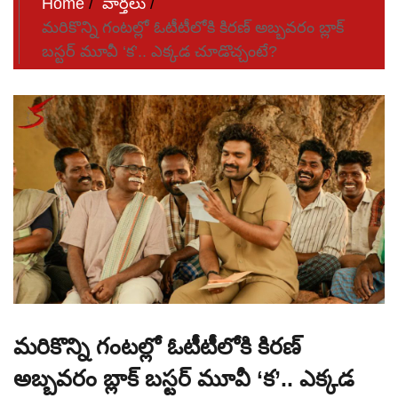
Home
వార్తలు
మరికొన్ని గంటల్లో ఓటీటీలోకి కిరణ్ అబ్బవరం బ్లాక్
బస్టర్ మూవీ ‘క’.. ఎక్కడ చూడొచ్చంటే?
మరికొన్ని గంటల్లో ఓటీటీలోకి కిరణ్
అబ్బవరం బ్లాక్ బస్టర్ మూవీ ‘క’.. ఎక్కడ