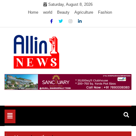
Skip
Saturday, August 8, 2026
to
Home
world
Beauty
Agriculture
Fashion
content
Allin1news
Toggle
navigation