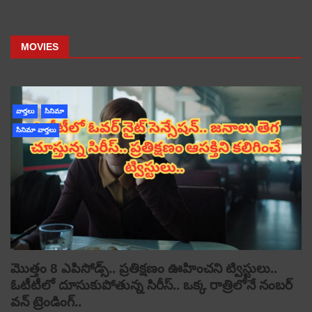
MOVIES
వార్తలు
సినిమా
సినిమా వార్తలు
మొత్తం 8 ఎపిసోడ్స్.. ప్రతిక్షణం ఊహించని ట్విస్టులు..
ఓటీటీలో దూసుకుపోతున్న సిరీస్.. ఒక్క రాత్రిలోనే నంబర్
వన్ ట్రెండింగ్..