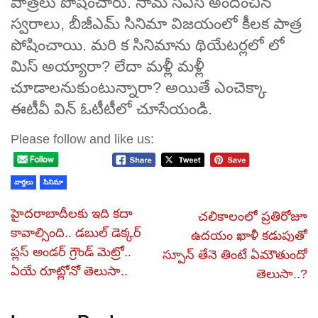
పాత్రలు పోషించారు. సామ్ సీఎస్ అందించిన
స్వరాలు, బీజీఎమ్ సినిమా విజయంలో కీలక పాత్ర
పోషించాయి. మరి క సినిమాను థియేటర్లలో లో
మిస్ అయ్యారా? లేదా మళ్లీ మళ్లీ
చూడాలనుకుంటున్నారా? అయితే ఎంచెక్కా
ఈటీవీ విన్ ఓటీటీలో చూసేయండి.
Please follow and like us:
వార్తలు
సినిమా
హైదరాబాదీలకు ఇది కదా
చలికాలంలో ప్రతిరోజూ
కావాల్సింది.. డబుల్‌ డెక్కర్
ఉదయం ఖాళీ కడుపుతో
ప్లస్ అండర్ గ్రౌండ్ మెట్రో..
స్పూన్ తేనె తింటే ఏమౌతుందో
ఏయే రూట్లోనో తెలుసా..
తెలుసా..?