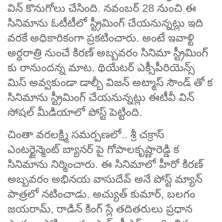
విన్ కొనుగోలు చేసింది. నవంబర్ 28 నుంచి ఈ
సినిమాను ఓటీటీలో స్ట్రీమింగ్ చేయనున్నట్లు ఇది
వరకే అధికారికంగా ప్రకటించారు. అంటే ఇవాళ్టి
అర్ధరాత్రి నుంచే కిరణ్ అబ్బవరం సినిమా స్ట్రీమింగ్
కు రానుందన్న మాట. థియేటర్ ఎక్సీపీరియెన్స్
మిస్ అవ్వకుండా డాల్బీ విజన్ అట్మాస్ సౌండ్ తో క
సినిమాను స్ట్రీమింగ్ చేయనున్నట్లు ఈటీవీ విన్
సోషల్ మీడియాలో పోస్ట్ పెట్టింది.
చింతా వరలక్ష్మి సమర్పణలో.. శ్రీ చక్రాస్
ఎంటర్టైన్మెంట్ బ్యానర్ పై గోపాలకృష్ణారెడ్డి క
సినిమాను నిర్మించారు. ఈ సినిమాలో హీరో కిరణ్
అబ్బవరం అభినయ వాసుదేవ్ అనే పోస్ట్ మ్యాన్
పాత్రలో నటించాడు. అచ్యుత్ కుమార్, బలగం
జయరామ్, రాడిన్ కింగ్ స్లే తదితరులు ప్రధాన