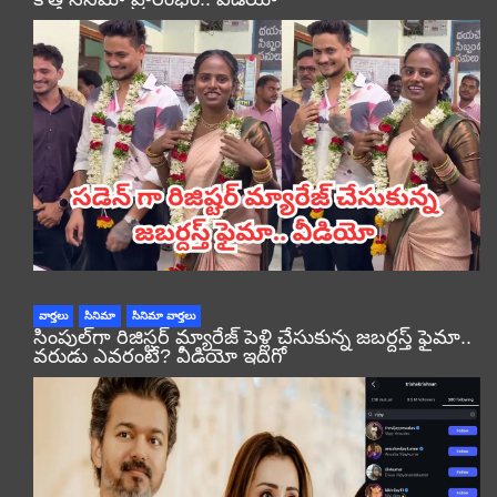
వార్తలు
సినిమా
సినిమా వార్తలు
సింపుల్‌గా రిజిస్టర్‌ మ్యారేజ్ పెళ్లి చేసుకున్న జబర్దస్త్ ఫైమా..
వరుడు ఎవరంటే? వీడియో ఇదిగో