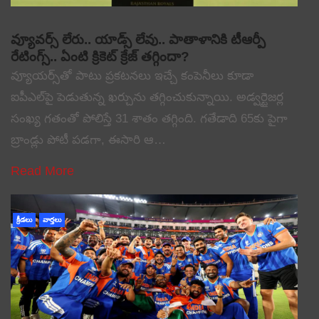
వ్యూవర్స్ లేరు.. యాడ్స్ లేవు.. పాతాళానికి టీఆర్పీ
రేటింగ్స్.. ఏంటి క్రికెట్ క్రేజ్ తగ్గిందా?
వ్యూయర్స్‌తో పాటు ప్రకటనలు ఇచ్చే కంపెనీలు కూడా
ఐపీఎల్‌పై పెడుతున్న ఖర్చును తగ్గించుకున్నాయి. అడ్వర్టైజర్ల
సంఖ్య గతంతో పోలిస్తే 31 శాతం తగ్గింది. గతేడాది 65కు పైగా
బ్రాండ్లు పోటీ పడగా, ఈసారి ఆ…
Read More
క్రీడలు
వార్తలు