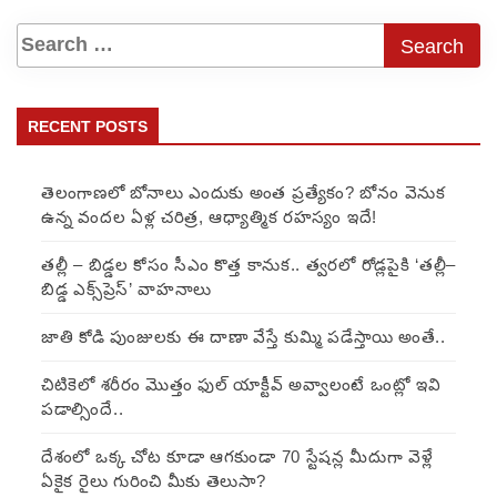
RECENT POSTS
తెలంగాణలో బోనాలు ఎందుకు అంత ప్రత్యేకం? బోనం వెనుక
ఉన్న వందల ఏళ్ల చరిత్ర, ఆధ్యాత్మిక రహస్యం ఇదే!
తల్లీ – బిడ్డల కోసం సీఎం కొత్త కానుక.. త్వరలో రోడ్లపైకి ‘తల్లీ–
బిడ్డ ఎక్స్‌ప్రెస్’ వాహనాలు
జాతి కోడి పుంజులకు ఈ దాణా వేస్తే కుమ్మి పడేస్తాయి అంతే..
చిటికెలో శరీరం మొత్తం ఫుల్ యాక్టీవ్ అవ్వాలంటే ఒంట్లో ఇవి
పడాల్సిందే..
దేశంలో ఒక్క చోట కూడా ఆగకుండా 70 స్టేషన్ల మీదుగా వెళ్లే
ఏకైక రైలు గురించి మీకు తెలుసా?