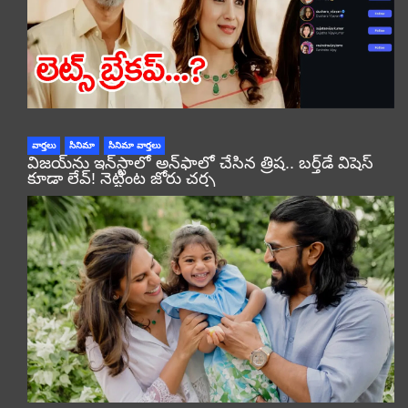
వార్తలు
సినిమా
సినిమా వార్తలు
విజయ్‌ను ఇన్‌స్టాలో అన్‌ఫాలో చేసిన త్రిష.. బర్త్‌డే విషెస్
కూడా లేవ్! నెట్టింట జోరు చర్చ