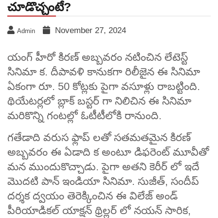
చూడొచ్చంటే?
November 27, 2024
Admin
యంగ్ హీరో కిరణ్ అబ్బవరం నటించిన లేటెస్ట్
సినిమా క. దీపావళి కానుకగా రిలీజైన ఈ సినిమా
ఏకంగా రూ. 50 కోట్లకు పైగా వసూళ్లు రాబట్టింది.
థియేటర్లలో బ్లాక్ బస్టర్ గా నిలిచిన ఈ సినిమా
మరికొన్ని గంటల్లో ఓటీటీలోకి రానుంది.
గతేడాది వరుస ఫ్లాప్ లతో సతమతమైన కిరణ్
అబ్బవరం ఈ ఏడాది క అంటూ డిఫరెంట్ మూవీతో
మన ముందుకొచ్చాడు. పైగా అతని కెరీర్ లో ఇదే
మొదటి పాన్ ఇండియా సినిమా. సుజీత్, సందీప్
దర్శక ద్వయం తెరెక్కించిన ఈ విలేజ్ అండ్
పీరియాడికల్ యాక్షన్ థ్రిల్లర్ లో నయన్ సారిక,