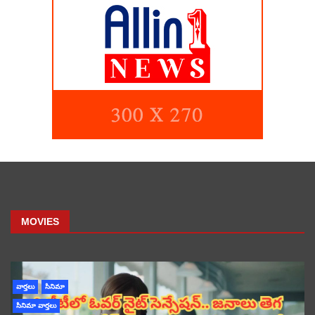
MOVIES
వార్తలు
సినిమా
సినిమా వార్తలు