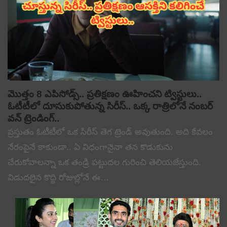
మొత్తం 8 ఎపిసోడ్స్.. ప్రతిక్షణం ఊహించని ట్విస్టులు..
ఓటీటీలో దూసుకుపోతున్న సిరీస్.. ఒక్క రాత్రిలోనే నంబర్
వన్ ట్రెండింగ్..
ప్రస్తుతం ఓటీటీలో ఒక సిరీస్ తెగ ట్రెండ్ అవుతుంది. అది కేవలం
నేరంపైనే కాకుండా.. ఏ విధంగానైనా తన కొడుకును
చేరుకోవాలన్నా ఒక తండ్రి పట్టుదల గురించి తెలియజేస్తుంది.
విడుదలైన కొద్ది రోజుల్లోనే ఈ…