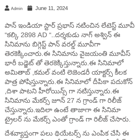
June 11, 2024
Admin
పాన్ ఇండియా స్టార్ ప్రభాస్ నటించిన లేటెస్ట్ మూవీ
“కల్కి 2898 AD “..దర్శకుడు నాగ్ అశ్విన్ ఈ
సినిమాను బిగ్గెస్ట్ పాన్ వరల్డ్ మూవీగా
తెరకెక్కించారు.ఈ సినిమాను వైజయంతి మూవీస్
భారీ బడ్జెట్ తో తెరకెక్కిస్తున్నారు.ఈ సినిమాలో
అమితాబ్ ,కమల్ వంటి లెజెండరీ యాక్టర్స్ కీలక
పాత్ర పోషిస్తున్నారు.ఈ సినిమాలో దీపికా పదుకోన్
,దిశా పాటని హీరోయిన్స్ గా నటిస్తున్నారు.ఈ
సినిమాను మేకర్స్ జూన్ 27 న గ్రాండ్ గా రిలీజ్
చేస్తున్నారు.ఇదిలా ఉంటే తాజాగా ఈ సినిమా
ట్రైలర్ ను మేకర్స్ ఎంతో గ్రాండ్ గా రిలీజ్ చేసారు.
దేశవ్యాప్తంగా పలు థియేటర్స్ ను ఎంపిక చేసి ఈ