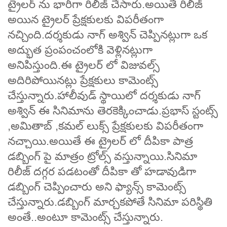
ట్రైలర్ ను భారీగా రిలీజ్ చేసారు.అయితే రిలీజ్
అయిన ట్రైలర్ ప్రేక్షకులకు విపరీతంగా
నచ్చింది.దర్శకుడు నాగ్ అశ్విన్ చెప్పినట్లుగా ఒక
అద్భుత ప్రంపంచంలోకి వెళ్లినట్లుగా
అనిపిస్తుంది.ఈ ట్రైలర్ లో విజువల్స్
అదిరిపోయినట్లు ప్రేక్షకులు కామెంట్స్
చేస్తున్నారు.హాలీవుడ్ స్థాయిలో దర్శకుడు నాగ్
అశ్విన్ ఈ సినిమాను తెరకెక్కించాడు.ప్రభాస్ స్టంట్స్
,అమితాబ్ ,కమల్ లుక్స్ ప్రేక్షకులకు విపరీతంగా
నచ్చాయి.అయితే ఈ ట్రైలర్ లో దీపికా పాత్ర
డబ్బింగ్ పై మాత్రం ట్రోల్స్ వస్తున్నాయి.సినిమా
రిలీజ్ దగ్గర పడటంతో దీపికా తో హడావుడిగా
డబ్బింగ్ చెప్పించారు అని ఫ్యాన్స్ కామెంట్స్
చేస్తున్నారు.డబ్బింగ్ మార్చకపోతే సినిమా పరిస్థితి
అంతే..అంటూ కామెంట్స్ చేస్తున్నారు.