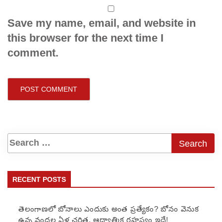
Save my name, email, and website in
this browser for the next time I
comment.
RECENT POSTS
తెలంగాణలో బోనాలు ఎందుకు అంత ప్రత్యేకం? బోనం వెనుక
ఉన్న వందల ఏళ్ల చరిత్ర, ఆధ్యాత్మిక రహస్యం ఇదే!