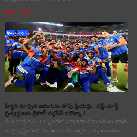
Read More
క్రీడలు
వార్తలు
హిస్టరీ మార్చిన ఐదుగురు తోపు ప్లేయర్లు.. లిస్ట్ చూస్తే
ప్రత్యర్థులకు బైపాస్ సర్జరీనే భయ్యో..!
టీ20 వరల్డ్ కప్ 2026 ఫైనల్‌లో న్యూజిలాండ్‌ను ఓడించి భారత్
చరిత్ర సృష్టించింది. ఈ విజయానికి ఒక్కరు కాదు, ఐదుగురు