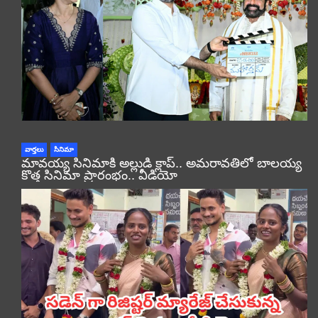
వార్తలు
సినిమా
మావయ్య సినిమాకి అల్లుడి క్లాప్.. అమరావతిలో బాలయ్య
కొత్త సినిమా ప్రారంభం.. వీడియో