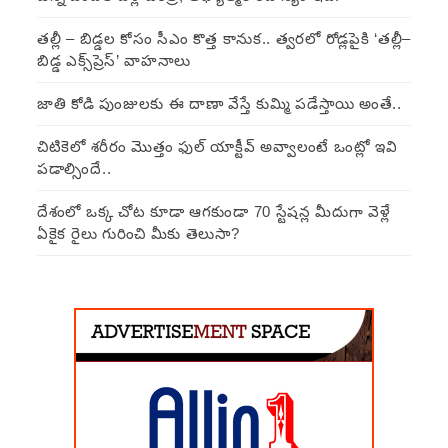
తల్లీ – బిడ్డల కోసం సీఎం కొత్త కానుక.. త్వరలో రోడ్లపైకి ‘తల్లీ–
బిడ్డ ఎక్స్‌ప్రెస్’ వాహనాలు
జాతి కోడి పుంజులకు ఈ దాణా వేస్తే కుమ్మి పడేస్తాయి అంతే..
చిటికెలో శరీరం మొత్తం ఫుల్ యాక్టీవ్ అవ్వాలంటే ఒంట్లో ఇవి
పడాల్సిందే..
దేశంలో ఒక్క చోట కూడా ఆగకుండా 70 స్టేషన్ల మీదుగా వెళ్లే
ఏకైక రైలు గురించి మీకు తెలుసా?