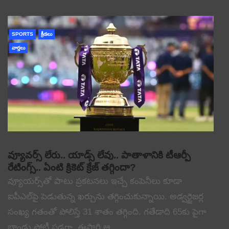
SPORTS
క్రీడలు
వార్తలు
వ్యూవర్స్ లేరు.. యాడ్స్ లేవు.. పాతాళానికి టీఆర్పీ
రేటింగ్స్.. ఏంటి క్రికెట్ క్రేజ్ తగ్గిందా?
వ్యూయర్స్‌తో పాటు ప్రకటనలు ఇచ్చే కంపెనీలు కూడా
ఐపీఎల్‌పై పెడుతున్న ఖర్చును తగ్గించుకున్నాయి. అడ్వర్టైజర్ల
సంఖ్య గతంతో పోలిస్తే 31 శాతం తగ్గింది. గతేడాది 65కు పైగా
బ్రాండ్లు పోటీ పడగా, ఈసారి ఆ…