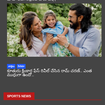
వార్తలు
సినిమా
కూతురు క్లింకార ఫేస్ రివీల్ చేసిన రామ్ చరణ్.. ఎంత
ముద్దుగా ఉందో..
SPORTS NEWS