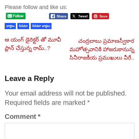
Please follow and like us:
వార్తలు
సినిమా
సినిమా వార్తలు
ఆ యంగ్ డైరెక్టర్ తో మూవీ
చంద్రబాబు ప్రమాణస్వీకార
ప్లాన్ చేస్తున్న రామ్..?
మహోత్సవానికి హాజరుకానున్న
సినీరాజకీయ ప్రముఖులు వీరే..
Leave a Reply
Your email address will not be published.
Required fields are marked
*
Comment
*