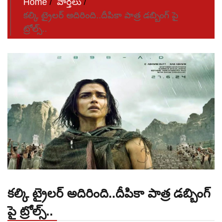
Home
వార్తలు
కల్కి ట్రైలర్ అదిరింది..దీపికా పాత్ర డబ్బింగ్ పై
ట్రోల్స్..
కల్కి ట్రైలర్ అదిరింది..దీపికా పాత్ర డబ్బింగ్
పై ట్రోల్స్..