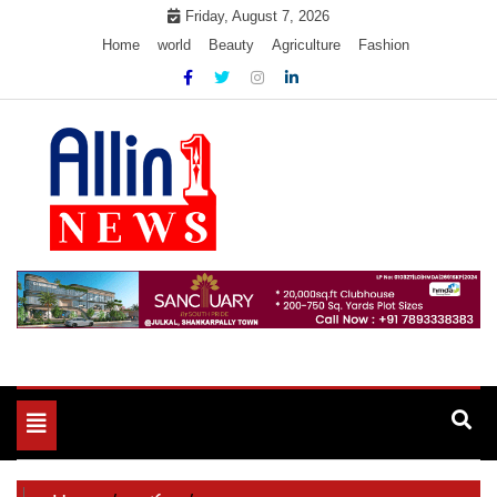
Skip
Friday, August 7, 2026
to
Home
world
Beauty
Agriculture
Fashion
content
Allin1news
Toggle
navigation