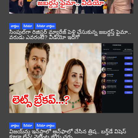
వార్తలు
సినిమా
సినిమా వార్తలు
సింపుల్‌గా రిజిస్టర్‌ మ్యారేజ్ పెళ్లి చేసుకున్న జబర్దస్త్ ఫైమా..
వరుడు ఎవరంటే? వీడియో ఇదిగో
వార్తలు
సినిమా
సినిమా వార్తలు
విజయ్‌ను ఇన్‌స్టాలో అన్‌ఫాలో చేసిన త్రిష.. బర్త్‌డే విషెస్
కూడా లేవ్! నెట్టింట జోరు చర్చ