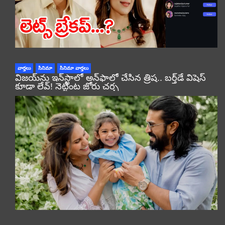
వార్తలు
సినిమా
సినిమా వార్తలు
విజయ్‌ను ఇన్‌స్టాలో అన్‌ఫాలో చేసిన త్రిష.. బర్త్‌డే విషెస్
కూడా లేవ్! నెట్టింట జోరు చర్చ