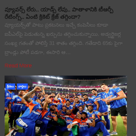
వ్యూవర్స్ లేరు.. యాడ్స్ లేవు.. పాతాళానికి టీఆర్పీ
రేటింగ్స్.. ఏంటి క్రికెట్ క్రేజ్ తగ్గిందా?
వ్యూయర్స్‌తో పాటు ప్రకటనలు ఇచ్చే కంపెనీలు కూడా
ఐపీఎల్‌పై పెడుతున్న ఖర్చును తగ్గించుకున్నాయి. అడ్వర్టైజర్ల
సంఖ్య గతంతో పోలిస్తే 31 శాతం తగ్గింది. గతేడాది 65కు పైగా
బ్రాండ్లు పోటీ పడగా, ఈసారి ఆ…
Read More
క్రీడలు
వార్తలు