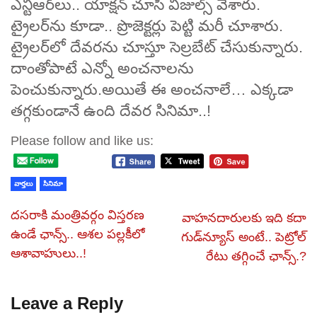
ఎన్టీఆర్‌లు.. యాక్షన్ చూసి విజుల్స్ వేశారు.
ట్రైలర్‌ను కూడా.. ప్రొజెక్టర్లు పెట్టి మరీ చూశారు.
ట్రైలర్‌లో దేవరను చూస్తూ సెల్రబేట్ చేసుకున్నారు.
దాంతోపాటే ఎన్నో అంచనాలను
పెంచుకున్నారు.అయితే ఈ అంచనాలే… ఎక్కడా
తగ్గకుండానే ఉంది దేవర సినిమా..!
Please follow and like us:
వార్తలు
సినిమా
దసరాకి మంత్రివర్గం విస్తరణ
వాహనదారులకు ఇది కదా
ఉండే ఛాన్స్.. ఆశల పల్లకీలో
గుడ్‌న్యూస్ అంటే.. పెట్రోల్
ఆశావాహులు..!
రేటు తగ్గించే ఛాన్స్.?
Leave a Reply