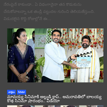
నేరంపైనే కాకుండా.. ఏ విధంగానైనా తన కొడుకును
చేరుకోవాలన్నా ఒక తండ్రి పట్టుదల గురించి తెలియజేస్తుంది.
విడుదలైన కొద్ది రోజుల్లోనే ఈ…
వార్తలు
సినిమా
మావయ్య సినిమాకి అల్లుడి క్లాప్.. అమరావతిలో బాలయ్య
కొత్త సినిమా ప్రారంభం.. వీడియో