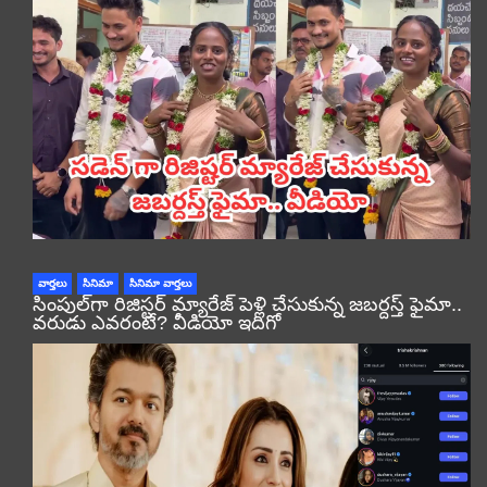
వార్తలు
సినిమా
సినిమా వార్తలు
సింపుల్‌గా రిజిస్టర్‌ మ్యారేజ్ పెళ్లి చేసుకున్న జబర్దస్త్ ఫైమా..
వరుడు ఎవరంటే? వీడియో ఇదిగో