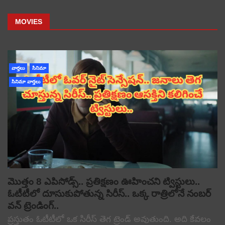
MOVIES
వార్తలు
సినిమా
సినిమా వార్తలు
మొత్తం 8 ఎపిసోడ్స్.. ప్రతిక్షణం ఊహించని ట్విస్టులు..
ఓటీటీలో దూసుకుపోతున్న సిరీస్.. ఒక్క రాత్రిలోనే నంబర్
వన్ ట్రెండింగ్..
ప్రస్తుతం ఓటీటీలో ఒక సిరీస్ తెగ ట్రెండ్ అవుతుంది. అది కేవలం