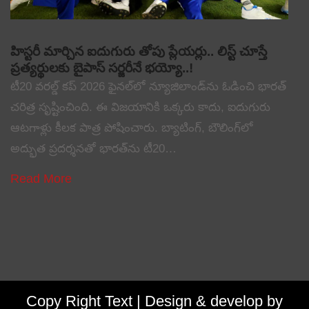
హిస్టరీ మార్చిన ఐదుగురు తోపు ప్లేయర్లు.. లిస్ట్ చూస్తే
ప్రత్యర్థులకు బైపాస్ సర్జరీనే భయ్యో..!
టీ20 వరల్డ్ కప్ 2026 ఫైనల్‌లో న్యూజిలాండ్‌ను ఓడించి భారత్
చరిత్ర సృష్టించింది. ఈ విజయానికి ఒక్కరు కాదు, ఐదుగురు
ఆటగాళ్లు కీలక పాత్ర పోషించారు. బ్యాటింగ్, బౌలింగ్‌లో
అద్భుత ప్రదర్శనతో భారత్‌ను టీ20…
Read More
Copy Right Text |
Design & develop by