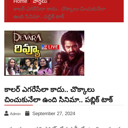
Home
వార్తలు
కాలర్ ఎగరేసేలా కాదు.. చొక్కాలు చించుకునేలా
ఉంది సినిమా.. పబ్లిక్ టాక్
కాలర్ ఎగరేసేలా కాదు.. చొక్కాలు
చించుకునేలా ఉంది సినిమా.. పబ్లిక్ టాక్
September 27, 2024
Admin