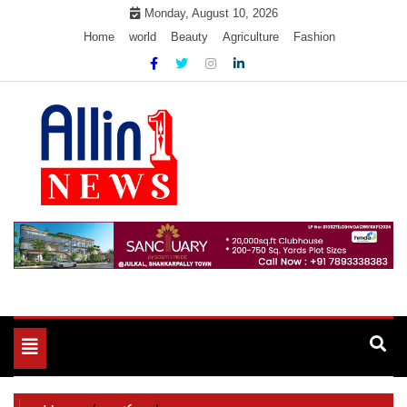
Skip
Monday, August 10, 2026
to
Home
world
Beauty
Agriculture
Fashion
content
Allin1news
Toggle
navigation