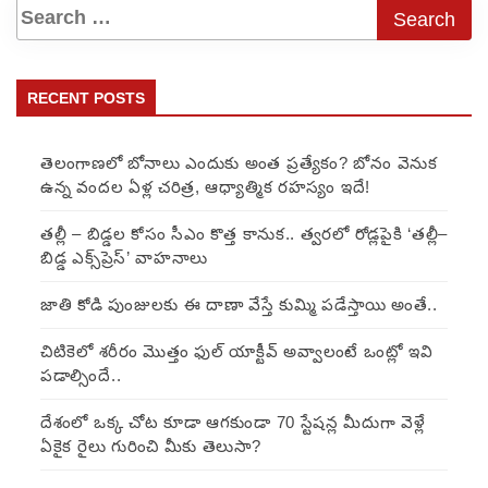
RECENT POSTS
తెలంగాణలో బోనాలు ఎందుకు అంత ప్రత్యేకం? బోనం వెనుక
ఉన్న వందల ఏళ్ల చరిత్ర, ఆధ్యాత్మిక రహస్యం ఇదే!
తల్లీ – బిడ్డల కోసం సీఎం కొత్త కానుక.. త్వరలో రోడ్లపైకి ‘తల్లీ–
బిడ్డ ఎక్స్‌ప్రెస్’ వాహనాలు
జాతి కోడి పుంజులకు ఈ దాణా వేస్తే కుమ్మి పడేస్తాయి అంతే..
చిటికెలో శరీరం మొత్తం ఫుల్ యాక్టీవ్ అవ్వాలంటే ఒంట్లో ఇవి
పడాల్సిందే..
దేశంలో ఒక్క చోట కూడా ఆగకుండా 70 స్టేషన్ల మీదుగా వెళ్లే
ఏకైక రైలు గురించి మీకు తెలుసా?