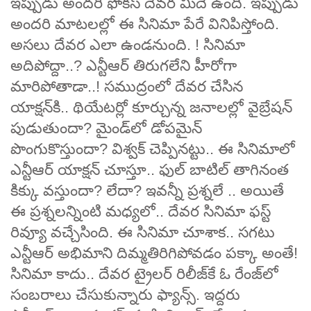
ఇప్పుడు అందరి ఫోకస్ దేవర మీదే ఉంది. ఇప్పుడు
అందరి మాటలల్లో ఈ సినిమా పేరే వినిపిస్తోంది.
అసలు దేవర ఎలా ఉండనుంది. ! సినిమా
అదిపోద్దా..? ఎన్టీఆర్ తిరుగలేని హీరోగా
మారిపోతాడా..! సముద్రంలో దేవర చేసిన
యాక్షన్‌కి.. థియేటర్లో కూర్చున్న జనాలల్లో వైబ్రేషన్
పుడుతుందా? మైండ్‌లో డోపమైన్
పొంగుకొస్తుందా? విశ్వక్ చెప్పినట్టు.. ఈ సినిమాలో
ఎన్టీఆర్‌ యాక్షన్ చూస్తూ.. ఫుల్ బాటిల్ తాగినంత
కిక్కు వస్తుందా? లేదా? ఇవన్నీ ప్రశ్నలే .. అయితే
ఈ ప్రశ్నలన్నింటి మధ్యలో.. దేవర సినిమా ఫస్ట్
రివ్యూ వచ్చేసింది. ఈ సినిమా చూశాక.. సగటు
ఎన్టీఆర్ అభిమాని దిమ్మతిరిగిపోవడం పక్కా అంతే!
సినిమా కాదు.. దేవర ట్రైలర్‌ రిలీజ్‌కే ఓ రేంజ్‌లో
సంబరాలు చేసుకున్నారు ఫ్యాన్స్‌. ఇద్దరు