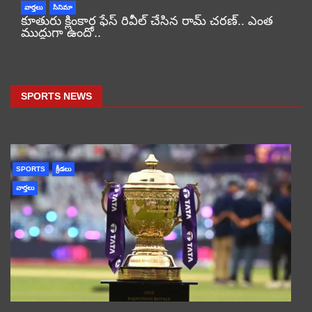
వార్తలు
సినిమా
కూతురు క్లింకార ఫేస్ రివీల్ చేసిన రామ్ చరణ్.. ఎంత
ముద్దుగా ఉందో..
SPORTS NEWS
SPORTS
క్రీడలు
వార్తలు