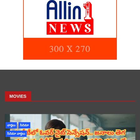
MOVIES
వార్తలు
సినిమా
సినిమా వార్తలు