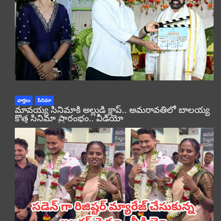
వార్తలు
సినిమా
మావయ్య సినిమాకి అల్లుడి క్లాప్.. అమరావతిలో బాలయ్య
కొత్త సినిమా ప్రారంభం.. వీడియో