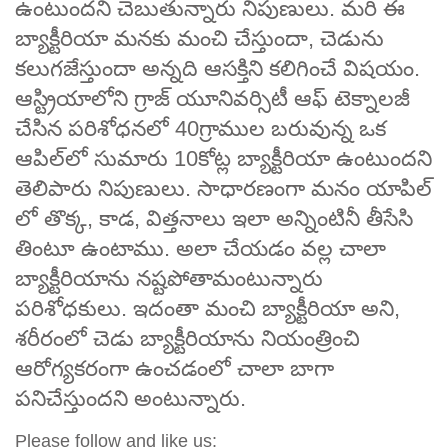
ఉంటుందని చెబుతున్నారు నిపుణులు. మరి ఈ
బ్యాక్టీరియా మనకు మంచి చేస్తుందా, చెడును
కలుగజేస్తుందా అన్నది ఆసక్తిని కలిగించే విషయం.
ఆస్ట్రియాలోని గ్రాజ్‌ యూనివర్సిటీ ఆఫ్‌ టెక్నాలజీ
చేసిన పరిశోధనలో 40గ్రాముల బరువున్న ఒక
ఆపిల్‌లో సుమారు 10కోట్ల బ్యాక్టీరియా ఉంటుందని
తెలిపారు నిపుణులు. సాధారణంగా మనం యాపిల్
లో తొక్క, కాడ, విత్తనాలు ఇలా అన్నింటినీ తీసేసి
తింటూ ఉంటాము. అలా చేయడం వల్ల చాలా
బ్యాక్టీరియాను నష్టపోతామంటున్నారు
పరిశోధకులు. ఇదంతా మంచి బ్యాక్టీరియా అని,
శరీరంలో చెడు బ్యాక్టీరియాను నియంత్రించి
ఆరోగ్యకరంగా ఉంచడంలో చాలా బాగా
పనిచేస్తుందని అంటున్నారు.
Please follow and like us: