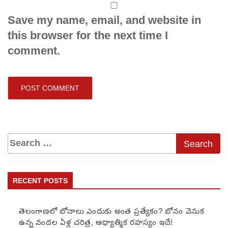
Save my name, email, and website in
this browser for the next time I
comment.
RECENT POSTS
తెలంగాణలో బోనాలు ఎందుకు అంత ప్రత్యేకం? బోనం వెనుక
ఉన్న వందల ఏళ్ల చరిత్ర, ఆధ్యాత్మిక రహస్యం ఇదే!