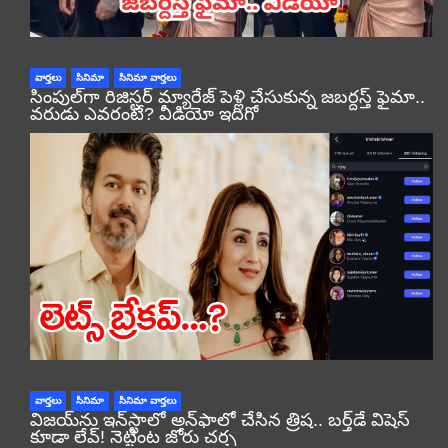
వార్తలు
సినిమా
సినిమా వార్తలు
సింపుల్‌గా రిజిస్టర్‌ మ్యారేజ్ పెళ్లి చేసుకున్న జబర్దస్త్ ఫైమా..
వరుడు ఎవరంటే? వీడియో ఇదిగో
వార్తలు
సినిమా
సినిమా వార్తలు
విజయ్‌ను ఇన్‌స్టాలో అన్‌ఫాలో చేసిన త్రిష.. బర్త్‌డే విషెస్
కూడా లేవ్! నెట్టింట జోరు చర్చ