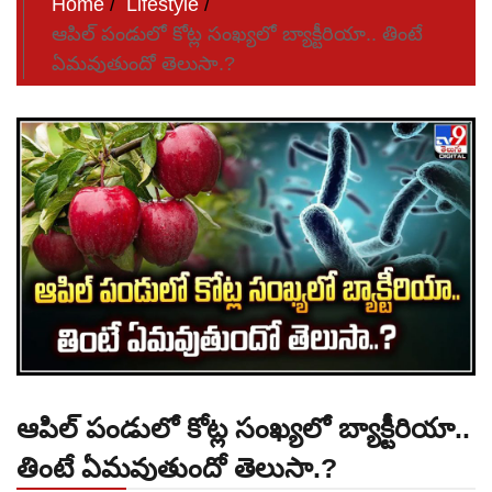
Home
Lifestyle
ఆపిల్ పండులో కోట్ల సంఖ్యలో బ్యాక్టీరియా.. తింటే
ఏమవుతుందో తెలుసా.?
ఆపిల్ పండులో కోట్ల సంఖ్యలో బ్యాక్టీరియా..
తింటే ఏమవుతుందో తెలుసా.?