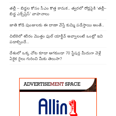
తల్లీ – బిడ్డల కోసం సీఎం కొత్త కానుక.. త్వరలో రోడ్లపైకి ‘తల్లీ–
బిడ్డ ఎక్స్‌ప్రెస్’ వాహనాలు
జాతి కోడి పుంజులకు ఈ దాణా వేస్తే కుమ్మి పడేస్తాయి అంతే..
చిటికెలో శరీరం మొత్తం ఫుల్ యాక్టీవ్ అవ్వాలంటే ఒంట్లో ఇవి
పడాల్సిందే..
దేశంలో ఒక్క చోట కూడా ఆగకుండా 70 స్టేషన్ల మీదుగా వెళ్లే
ఏకైక రైలు గురించి మీకు తెలుసా?