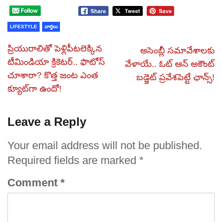
LIFESTYLE
వార్తలు
ప్రియురాలితో పెళ్లిపీటలెక్కిన
అసెంబ్లీ సమావేశాలకు
టీమిండియా క్రికెటర్.. ఫొటోస్
వేళాయే.. ఓట్ ఆన్ అకౌంట్
చూశారా? కొత్త జంట ఎంత
బడ్జెట్ ప్రవేశపెట్టే ఛాన్స్‌!
క్యూట్‌గా ఉందో!
Leave a Reply
Your email address will not be published.
Required fields are marked
*
Comment
*