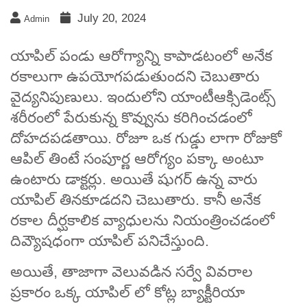
July 20, 2024
Admin
యాపిల్‌ పండు ఆరోగ్యాన్ని కాపాడటంలో అనేక
రకాలుగా ఉపయోగపడుతుందని చెబుతారు
వైద్యనిపుణులు. ఇందులోని యాంటీఆక్సిడెంట్స్
శరీరంలో పేరుకున్న కొవ్వును కరిగించడంలో
దోహదపడతాయి. రోజూ ఒక గుడ్డు లాగా రోజుకో
ఆపిల్ తింటే సంపూర్ణ ఆరోగ్యం పక్కా అంటూ
ఉంటారు డాక్టర్లు. అయితే షుగర్ ఉన్న వారు
యాపిల్ తినకూడదని చెబుతారు. కానీ అనేక
రకాల దీర్ఘకాలిక వ్యాధులను నియంత్రించడంలో
దివ్యౌషధంగా యాపిల్‌ పనిచేస్తుంది.
అయితే, తాజాగా వెలువడిన సర్వే వివరాల
ప్రకారం ఒక్క యాపిల్ లో కోట్ల బ్యాక్టీరియా