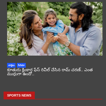
వార్తలు
సినిమా
కూతురు క్లింకార ఫేస్ రివీల్ చేసిన రామ్ చరణ్.. ఎంత
ముద్దుగా ఉందో..
SPORTS NEWS