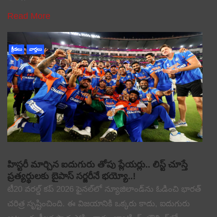
Read More
క్రీడలు
వార్తలు
హిస్టరీ మార్చిన ఐదుగురు తోపు ప్లేయర్లు.. లిస్ట్ చూస్తే
ప్రత్యర్థులకు బైపాస్ సర్జరీనే భయ్యో..!
టీ20 వరల్డ్ కప్ 2026 ఫైనల్‌లో న్యూజిలాండ్‌ను ఓడించి భారత్
చరిత్ర సృష్టించింది. ఈ విజయానికి ఒక్కరు కాదు, ఐదుగురు