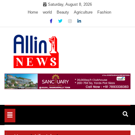
Skip
Saturday, August 8, 2026
to
Home
world
Beauty
Agriculture
Fashion
content
Allin1news
Toggle
navigation