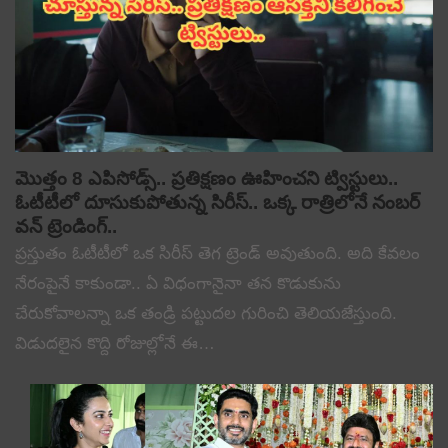
మొత్తం 8 ఎపిసోడ్స్.. ప్రతిక్షణం ఊహించని ట్విస్టులు..
ఓటీటీలో దూసుకుపోతున్న సిరీస్.. ఒక్క రాత్రిలోనే నంబర్
వన్ ట్రెండింగ్..
ప్రస్తుతం ఓటీటీలో ఒక సిరీస్ తెగ ట్రెండ్ అవుతుంది. అది కేవలం
నేరంపైనే కాకుండా.. ఏ విధంగానైనా తన కొడుకును
చేరుకోవాలన్నా ఒక తండ్రి పట్టుదల గురించి తెలియజేస్తుంది.
విడుదలైన కొద్ది రోజుల్లోనే ఈ…