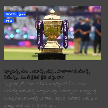
SPORTS
క్రీడలు
వార్తలు
వ్యూవర్స్ లేరు.. యాడ్స్ లేవు.. పాతాళానికి టీఆర్పీ
రేటింగ్స్.. ఏంటి క్రికెట్ క్రేజ్ తగ్గిందా?
వ్యూయర్స్‌తో పాటు ప్రకటనలు ఇచ్చే కంపెనీలు కూడా
ఐపీఎల్‌పై పెడుతున్న ఖర్చును తగ్గించుకున్నాయి. అడ్వర్టైజర్ల
సంఖ్య గతంతో పోలిస్తే 31 శాతం తగ్గింది. గతేడాది 65కు పైగా
బ్రాండ్లు పోటీ పడగా, ఈసారి ఆ…