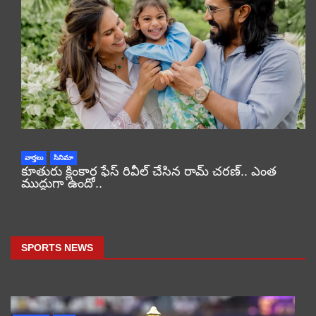
వార్తలు
సినిమా
కూతురు క్లింకార ఫేస్ రివీల్ చేసిన రామ్ చరణ్.. ఎంత
ముద్దుగా ఉందో..
SPORTS NEWS