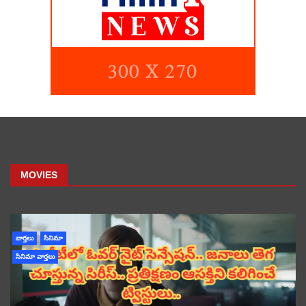
MOVIES
వార్తలు
సినిమా
సినిమా వార్తలు