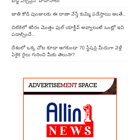
బిడ్డ ఎక్స్‌ప్రెస్’ వాహనాలు
జాతి కోడి పుంజులకు ఈ దాణా వేస్తే కుమ్మి పడేస్తాయి అంతే..
చిటికెలో శరీరం మొత్తం ఫుల్ యాక్టీవ్ అవ్వాలంటే ఒంట్లో ఇవి
పడాల్సిందే..
దేశంలో ఒక్క చోట కూడా ఆగకుండా 70 స్టేషన్ల మీదుగా వెళ్లే
ఏకైక రైలు గురించి మీకు తెలుసా?