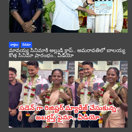
వార్తలు
సినిమా
మావయ్య సినిమాకి అల్లుడి క్లాప్.. అమరావతిలో బాలయ్య
కొత్త సినిమా ప్రారంభం.. వీడియో