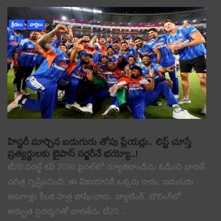
క్రీడలు
వార్తలు
హిస్టరీ మార్చిన ఐదుగురు తోపు ప్లేయర్లు.. లిస్ట్ చూస్తే
ప్రత్యర్థులకు బైపాస్ సర్జరీనే భయ్యో..!
టీ20 వరల్డ్ కప్ 2026 ఫైనల్‌లో న్యూజిలాండ్‌ను ఓడించి భారత్
చరిత్ర సృష్టించింది. ఈ విజయానికి ఒక్కరు కాదు, ఐదుగురు
ఆటగాళ్లు కీలక పాత్ర పోషించారు. బ్యాటింగ్, బౌలింగ్‌లో
అద్భుత ప్రదర్శనతో భారత్‌ను టీ20…