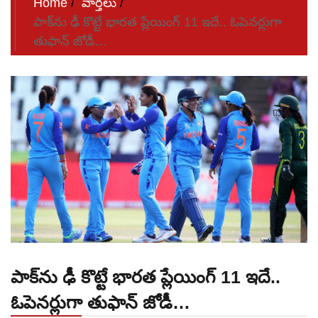
Home
వార్తలు
పాక్‌ను ఢీ కొట్టే భారత ప్లేయింగ్ 11 ఇదే.. ఓపెనర్లుగా
తుఫాన్ జోడీ…
పాక్‌ను ఢీ కొట్టే భారత ప్లేయింగ్ 11 ఇదే..
ఓపెనర్లుగా తుఫాన్ జోడీ…