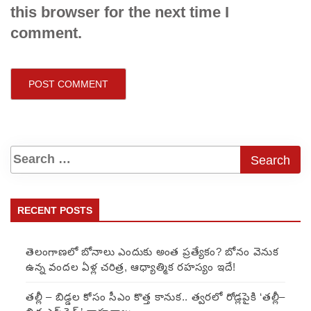
this browser for the next time I
comment.
RECENT POSTS
తెలంగాణలో బోనాలు ఎందుకు అంత ప్రత్యేకం? బోనం వెనుక
ఉన్న వందల ఏళ్ల చరిత్ర, ఆధ్యాత్మిక రహస్యం ఇదే!
తల్లీ – బిడ్డల కోసం సీఎం కొత్త కానుక.. త్వరలో రోడ్లపైకి ‘తల్లీ–