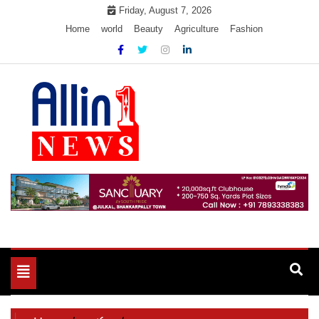
Skip
Friday, August 7, 2026
to
Home
world
Beauty
Agriculture
Fashion
content
Allin1news
Toggle
navigation