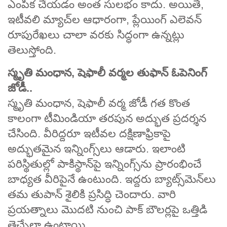
ఎంపిక చేయడం అంత సులభం కాదు. అయితే,
ఇటీవలి మ్యాచ్‌ల ఆధారంగా, ప్లేయింగ్ ఎలెవన్
రూపురేఖలు చాలా వరకు సిద్ధంగా ఉన్నట్లు
తెలుస్తోంది.
స్మృతి మంధాన, షెఫాలీ వర్మల తుఫాన్ ఓపెనింగ్
జోడీ..
స్మృతి మంధాన, షెఫాలీ వర్మ జోడీ గత కొంత
కాలంగా టీమిండియా తరపున అద్భుత ప్రదర్శన
చేసింది. వీరిద్దరూ ఇటీవల దక్షిణాఫ్రికాపై
అద్భుతమైన ఇన్నింగ్స్‌లు ఆడారు. ఇలాంటి
పరిస్థితుల్లో పాకిస్థాన్‌పై ఇన్నింగ్స్‌ను ప్రారంభించే
బాధ్యత వీరిపైనే ఉంటుంది. ఇద్దరు బ్యాట్స్‌మెన్‌లు
తమ తుపాన్ శైలికి ప్రసిద్ధి చెందారు. వారి
ప్రయత్నాలు మొదటి నుంచి పాక్ బౌలర్లపై ఒత్తిడి
తెచ్చేలా ఉంటాయి.