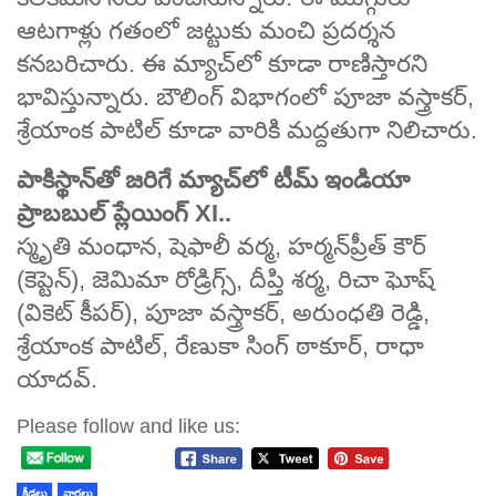
ఆటగాళ్లు గతంలో జట్టుకు మంచి ప్రదర్శన
కనబరిచారు. ఈ మ్యాచ్‌లో కూడా రాణిస్తారని
భావిస్తున్నారు. బౌలింగ్ విభాగంలో పూజా వస్త్రాకర్,
శ్రేయాంక పాటిల్ కూడా వారికి మద్దతుగా నిలిచారు.
పాకిస్థాన్‌తో జరిగే మ్యాచ్‌లో టీమ్ ఇండియా
ప్రాబబుల్ ప్లేయింగ్ XI..
స్మృతి మంధాన, షెఫాలీ వర్మ, హర్మన్‌ప్రీత్ కౌర్
(కెప్టెన్), జెమిమా రోడ్రిగ్స్, దీప్తి శర్మ, రిచా ఘోష్
(వికెట్ కీపర్), పూజా వస్త్రాకర్, అరుంధతి రెడ్డి,
శ్రేయాంక పాటిల్, రేణుకా సింగ్ ఠాకూర్, రాధా
యాదవ్.
Please follow and like us:
క్రీడలు
వార్తలు