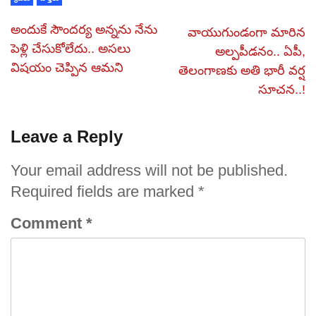
అందుకే సౌందర్య అన్నను నేను
వాయుగుండంగా మారిన
పెళ్లి చేసుకోలేదు.. అసలు
అల్పపీడనం.. ఏపీ,
విషయం చెప్పిన ఆమని
తెలంగాణకు అతి భారీ వర్ష
సూచన..!
Leave a Reply
Your email address will not be published.
Required fields are marked
*
Comment
*