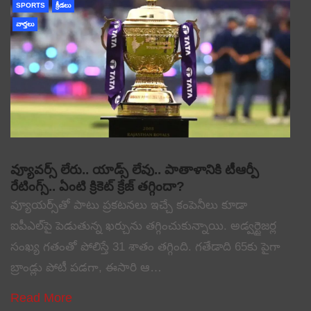
SPORTS
క్రీడలు
వార్తలు
వ్యూవర్స్ లేరు.. యాడ్స్ లేవు.. పాతాళానికి టీఆర్పీ
రేటింగ్స్.. ఏంటి క్రికెట్ క్రేజ్ తగ్గిందా?
వ్యూయర్స్‌తో పాటు ప్రకటనలు ఇచ్చే కంపెనీలు కూడా
ఐపీఎల్‌పై పెడుతున్న ఖర్చును తగ్గించుకున్నాయి. అడ్వర్టైజర్ల
సంఖ్య గతంతో పోలిస్తే 31 శాతం తగ్గింది. గతేడాది 65కు పైగా
బ్రాండ్లు పోటీ పడగా, ఈసారి ఆ…
Read More