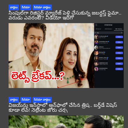
వార్తలు
సినిమా
సినిమా వార్తలు
సింపుల్‌గా రిజిస్టర్‌ మ్యారేజ్ పెళ్లి చేసుకున్న జబర్దస్త్ ఫైమా..
వరుడు ఎవరంటే? వీడియో ఇదిగో
వార్తలు
సినిమా
సినిమా వార్తలు
విజయ్‌ను ఇన్‌స్టాలో అన్‌ఫాలో చేసిన త్రిష.. బర్త్‌డే విషెస్
కూడా లేవ్! నెట్టింట జోరు చర్చ