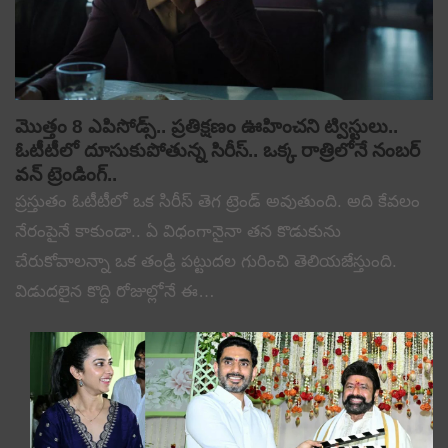
మొత్తం 8 ఎపిసోడ్స్.. ప్రతిక్షణం ఊహించని ట్విస్టులు..
ఓటీటీలో దూసుకుపోతున్న సిరీస్.. ఒక్క రాత్రిలోనే నంబర్
వన్ ట్రెండింగ్..
ప్రస్తుతం ఓటీటీలో ఒక సిరీస్ తెగ ట్రెండ్ అవుతుంది. అది కేవలం
నేరంపైనే కాకుండా.. ఏ విధంగానైనా తన కొడుకును
చేరుకోవాలన్నా ఒక తండ్రి పట్టుదల గురించి తెలియజేస్తుంది.
విడుదలైన కొద్ది రోజుల్లోనే ఈ…