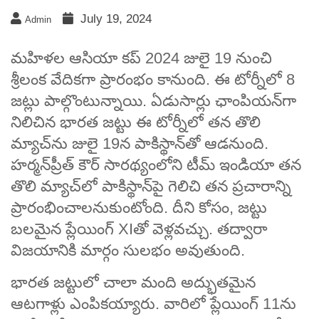
July 19, 2024
Admin
మహిళల ఆసియా కప్ 2024 జులై 19 నుంచి
శ్రీలంక వేదికగా ప్రారంభం కానుంది. ఈ టోర్నీలో 8
జట్లు పాల్గొంటున్నాయి. ఏడుసార్లు ఛాంపియన్‌గా
నిలిచిన భారత జట్టు ఈ టోర్నీలో తన తొలి
మ్యాచ్‌ను జులై 19న పాకిస్థాన్‌తో ఆడనుంది.
హర్మన్‌ప్రీత్ కౌర్ సారథ్యంలోని టీమ్ ఇండియా తన
తొలి మ్యాచ్‌లో పాకిస్థాన్‌పై గెలిచి తన ప్రచారాన్ని
ప్రారంభించాలనుకుంటోంది. దీని కోసం, జట్టు
బలమైన ప్లేయింగ్ XIతో వెళ్లవచ్చు. తద్వారా
విజయానికి మార్గం సులభం అవుతుంది.
భారత జట్టులో చాలా మంది అద్భుతమైన
ఆటగాళ్లు ఎంపికయ్యారు. వారిలో ప్లేయింగ్ 11ను