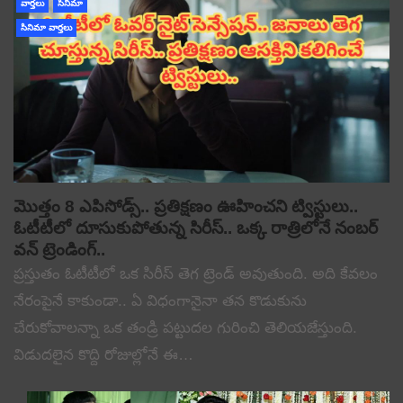
వార్తలు
సినిమా
సినిమా వార్తలు
మొత్తం 8 ఎపిసోడ్స్.. ప్రతిక్షణం ఊహించని ట్విస్టులు..
ఓటీటీలో దూసుకుపోతున్న సిరీస్.. ఒక్క రాత్రిలోనే నంబర్
వన్ ట్రెండింగ్..
ప్రస్తుతం ఓటీటీలో ఒక సిరీస్ తెగ ట్రెండ్ అవుతుంది. అది కేవలం
నేరంపైనే కాకుండా.. ఏ విధంగానైనా తన కొడుకును
చేరుకోవాలన్నా ఒక తండ్రి పట్టుదల గురించి తెలియజేస్తుంది.
విడుదలైన కొద్ది రోజుల్లోనే ఈ…