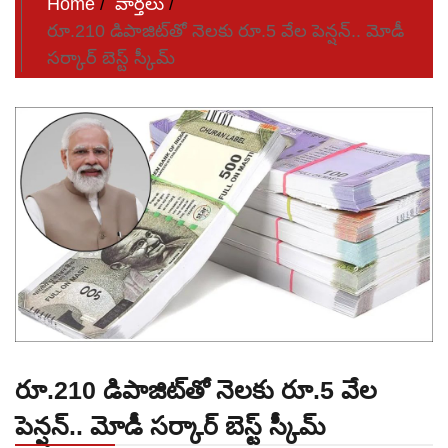
Home
వార్తలు
రూ.210 డిపాజిట్‌తో నెలకు రూ.5 వేల పెన్షన్‌.. మోడీ
సర్కార్‌ బెస్ట్‌ స్కీమ్‌
రూ.210 డిపాజిట్‌తో నెలకు రూ.5 వేల
పెన్షన్‌.. మోడీ సర్కార్‌ బెస్ట్‌ స్కీమ్‌