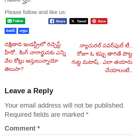
Please follow and like us:
బిజినెస్
వార్తలు
దక్షిణాది ఇండస్ట్రీలో రిచ్చెస్ట్
న్యాచురల్ పవర్‌ఫుల్ టీ..
హీరో.. కింగ్ నాగార్జునకు ఎన్ని
రోజూ ఓ కప్పు తాగితే పొట్ట
వేల కోట్లు ఆస్తులున్నాయో
గుట్ట మటాష్.. ఎలా తయారు
తెలుసా?
చేయాలంటే..
Leave a Reply
Your email address will not be published.
Required fields are marked
*
Comment
*