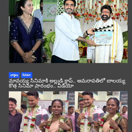
వార్తలు
సినిమా
మావయ్య సినిమాకి అల్లుడి క్లాప్.. అమరావతిలో బాలయ్య
కొత్త సినిమా ప్రారంభం.. వీడియో