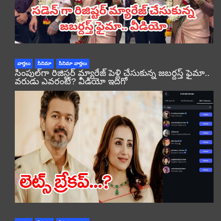
వార్తలు
సినిమా
సినిమా వార్తలు
సింపుల్‌గా రిజిస్టర్‌ మ్యారేజ్ పెళ్లి చేసుకున్న జబర్దస్త్ ఫైమా..
వరుడు ఎవరంటే? వీడియో ఇదిగో