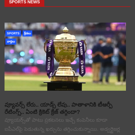
SPORTS NEWS
SPORTS
క్రీడలు
వార్తలు
వ్యూవర్స్ లేరు.. యాడ్స్ లేవు.. పాతాళానికి టీఆర్పీ
రేటింగ్స్.. ఏంటి క్రికెట్ క్రేజ్ తగ్గిందా?
వ్యూయర్స్‌తో పాటు ప్రకటనలు ఇచ్చే కంపెనీలు కూడా
ఐపీఎల్‌పై పెడుతున్న ఖర్చును తగ్గించుకున్నాయి. అడ్వర్టైజర్ల