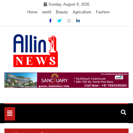
Skip
Sunday, August 9, 2026
to
Home
world
Beauty
Agriculture
Fashion
content
Allin1news
Toggle
navigation