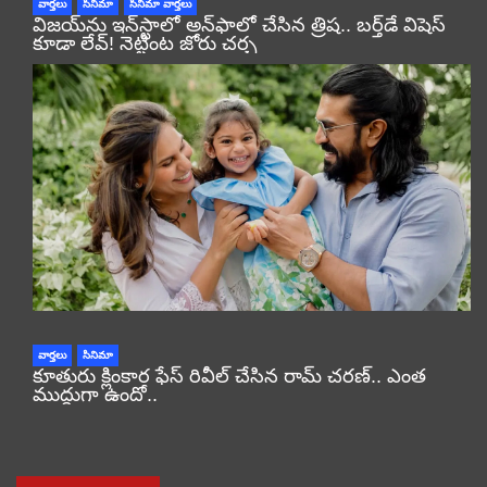
వార్తలు
సినిమా
సినిమా వార్తలు
విజయ్‌ను ఇన్‌స్టాలో అన్‌ఫాలో చేసిన త్రిష.. బర్త్‌డే విషెస్
కూడా లేవ్! నెట్టింట జోరు చర్చ
వార్తలు
సినిమా
కూతురు క్లింకార ఫేస్ రివీల్ చేసిన రామ్ చరణ్.. ఎంత
ముద్దుగా ఉందో..