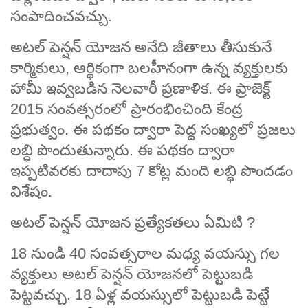
సంపాదించవచ్చు.
అటల్ పెన్షన్ యోజన అనేది జీతాలు తీసుకునే
కార్మికులు, ఆర్థికంగా బలహీనంగా ఉన్న వ్యక్తులకు
హామీ ఇవ్వబడిన నెలవారీ ప్రణాళిక. ఈ ప్రాజెక్ట్
2015 సంవత్సరంలో ప్రారంభించింది కేంద్ర
ప్రభుత్వం. ఈ పథకం ద్వారా పెద్ద సంఖ్యలో ప్రజలు
లబ్ధి పొందుతున్నారు. ఈ పథకం ద్వారా
ఇప్పటివరకు దాదాపు 7 కోట్ల మంది లబ్ధి పొందడం
విశేషం.
అటల్ పెన్షన్ యోజన ప్రత్యేకతలు ఏమిటి ?
18 నుండి 40 సంవత్సరాల మధ్య వయస్సు గల
వ్యక్తులు అటల్ పెన్షన్ యోజనలో పెట్టుబడి
పెట్టవచ్చు. 18 ఏళ్ల వయస్సులో పెట్టుబడి పెట్టే