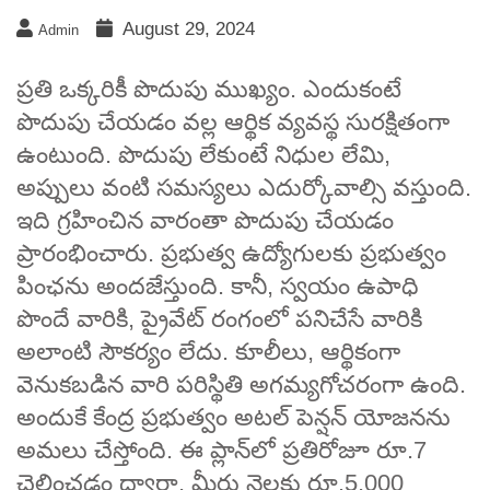
August 29, 2024
Admin
ప్రతి ఒక్కరికీ పొదుపు ముఖ్యం. ఎందుకంటే
పొదుపు చేయడం వల్ల ఆర్థిక వ్యవస్థ సురక్షితంగా
ఉంటుంది. పొదుపు లేకుంటే నిధుల లేమి,
అప్పులు వంటి సమస్యలు ఎదుర్కోవాల్సి వస్తుంది.
ఇది గ్రహించిన వారంతా పొదుపు చేయడం
ప్రారంభించారు. ప్రభుత్వ ఉద్యోగులకు ప్రభుత్వం
పింఛను అందజేస్తుంది. కానీ, స్వయం ఉపాధి
పొందే వారికి, ప్రైవేట్ రంగంలో పనిచేసే వారికి
అలాంటి సౌకర్యం లేదు. కూలీలు, ఆర్థికంగా
వెనుకబడిన వారి పరిస్థితి అగమ్యగోచరంగా ఉంది.
అందుకే కేంద్ర ప్రభుత్వం అటల్ పెన్షన్ యోజనను
అమలు చేస్తోంది. ఈ ప్లాన్‌లో ప్రతిరోజూ రూ.7
చెల్లించడం ద్వారా, మీరు నెలకు రూ.5,000