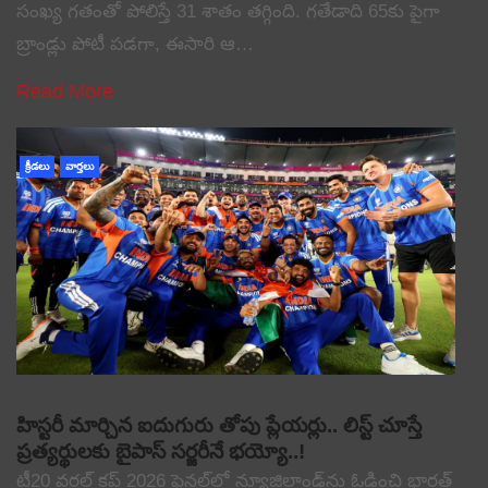
సంఖ్య గతంతో పోలిస్తే 31 శాతం తగ్గింది. గతేడాది 65కు పైగా
బ్రాండ్లు పోటీ పడగా, ఈసారి ఆ…
Read More
క్రీడలు
వార్తలు
హిస్టరీ మార్చిన ఐదుగురు తోపు ప్లేయర్లు.. లిస్ట్ చూస్తే
ప్రత్యర్థులకు బైపాస్ సర్జరీనే భయ్యో..!
టీ20 వరల్డ్ కప్ 2026 ఫైనల్‌లో న్యూజిలాండ్‌ను ఓడించి భారత్