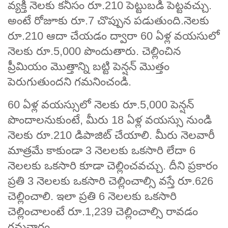
వ్యక్తి నెలకు కనీసం రూ.210 పెట్టుబడి పెట్టవచ్చు.
అంటే రోజూకు రూ.7 చొప్పున పడుతుంది.నెలకు
రూ.210 ఆదా చేయడం ద్వారా 60 ఏళ్ల వయసులో
నెలకు రూ.5,000 పొందుతారు. చెల్లించిన
ప్రీమియం మొత్తాన్ని బట్టి పెన్షన్ మొత్తం
పెరుగుతుందని గమనించండి.
60 ఏళ్ల వయస్సులో నెలకు రూ.5,000 పెన్షన్
పొందాలనుకుంటే, మీరు 18 ఏళ్ల వయస్సు నుండి
నెలకు రూ.210 డిపాజిట్‌ చేయాలి. మీరు నెలవారీ
మాత్రమే కాకుండా 3 నెలలకు ఒకసారి లేదా 6
నెలలకు ఒకసారి కూడా చెల్లించవచ్చు. దీని ప్రకారం
ప్రతి 3 నెలలకు ఒకసారి చెల్లించాల్సి వస్తే రూ.626
చెల్లించాలి. ఇలా ప్రతి 6 నెలలకు ఒకసారి
చెల్లించాలంటే రూ.1,239 చెల్లించాల్సి రావడం
గమనార్హం.