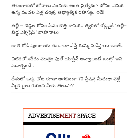
తెలంగాణలో బోనాలు ఎందుకు అంత ప్రత్యేకం? బోనం వెనుక
ఉన్న వందల ఏళ్ల చరిత్ర, ఆధ్యాత్మిక రహస్యం ఇదే!
తల్లీ – బిడ్డల కోసం సీఎం కొత్త కానుక.. త్వరలో రోడ్లపైకి ‘తల్లీ–
బిడ్డ ఎక్స్‌ప్రెస్’ వాహనాలు
జాతి కోడి పుంజులకు ఈ దాణా వేస్తే కుమ్మి పడేస్తాయి అంతే..
చిటికెలో శరీరం మొత్తం ఫుల్ యాక్టీవ్ అవ్వాలంటే ఒంట్లో ఇవి
పడాల్సిందే..
దేశంలో ఒక్క చోట కూడా ఆగకుండా 70 స్టేషన్ల మీదుగా వెళ్లే
ఏకైక రైలు గురించి మీకు తెలుసా?