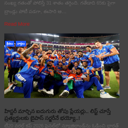
సంఖ్య గతంతో పోలిస్తే 31 శాతం తగ్గింది. గతేడాది 65కు పైగా
బ్రాండ్లు పోటీ పడగా, ఈసారి ఆ…
Read More
క్రీడలు
వార్తలు
హిస్టరీ మార్చిన ఐదుగురు తోపు ప్లేయర్లు.. లిస్ట్ చూస్తే
ప్రత్యర్థులకు బైపాస్ సర్జరీనే భయ్యో..!
టీ20 వరల్డ్ కప్ 2026 ఫైనల్‌లో న్యూజిలాండ్‌ను ఓడించి భారత్