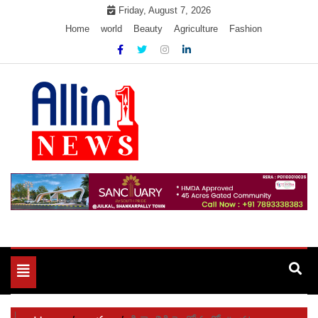
Skip
Friday, August 7, 2026
to
Home
world
Beauty
Agriculture
Fashion
content
Allin1news
Toggle
navigation