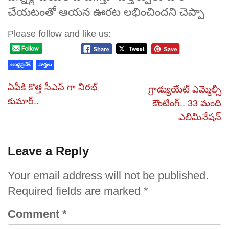
చేయటంతో ఆయన ఊరట లభించిందని చెప్పా
Please follow and like us:
ఆంధ్రప్రదేశ్
వార్తలు
ఏపీకి కొత్త సీఎస్ గా నీరభ్
గ్రాడ్యుయేట్ ఎమ్మెల్సీ
కుమార్..
కౌంటింగ్.. 33 మంది
ఎలిమినేషన్
Leave a Reply
Your email address will not be published.
Required fields are marked
*
Comment
*