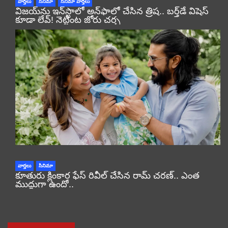
వార్తలు
సినిమా
సినిమా వార్తలు
విజయ్‌ను ఇన్‌స్టాలో అన్‌ఫాలో చేసిన త్రిష.. బర్త్‌డే విషెస్
కూడా లేవ్! నెట్టింట జోరు చర్చ
వార్తలు
సినిమా
కూతురు క్లింకార ఫేస్ రివీల్ చేసిన రామ్ చరణ్.. ఎంత
ముద్దుగా ఉందో..