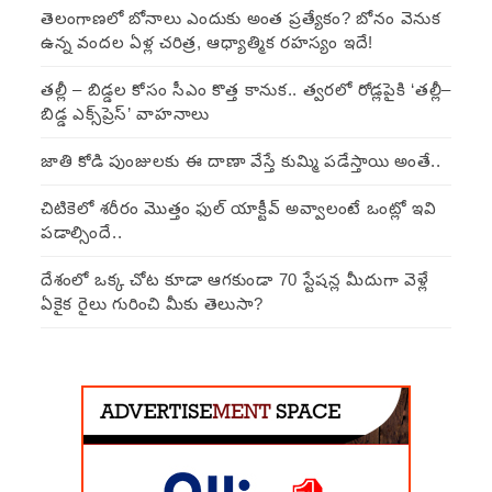
తెలంగాణలో బోనాలు ఎందుకు అంత ప్రత్యేకం? బోనం వెనుక
ఉన్న వందల ఏళ్ల చరిత్ర, ఆధ్యాత్మిక రహస్యం ఇదే!
తల్లీ – బిడ్డల కోసం సీఎం కొత్త కానుక.. త్వరలో రోడ్లపైకి ‘తల్లీ–
బిడ్డ ఎక్స్‌ప్రెస్’ వాహనాలు
జాతి కోడి పుంజులకు ఈ దాణా వేస్తే కుమ్మి పడేస్తాయి అంతే..
చిటికెలో శరీరం మొత్తం ఫుల్ యాక్టీవ్ అవ్వాలంటే ఒంట్లో ఇవి
పడాల్సిందే..
దేశంలో ఒక్క చోట కూడా ఆగకుండా 70 స్టేషన్ల మీదుగా వెళ్లే
ఏకైక రైలు గురించి మీకు తెలుసా?