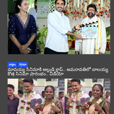
వార్తలు
సినిమా
మావయ్య సినిమాకి అల్లుడి క్లాప్.. అమరావతిలో బాలయ్య
కొత్త సినిమా ప్రారంభం.. వీడియో