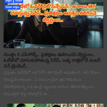
వార్తలు
సినిమా
సినిమా వార్తలు
మొత్తం 8 ఎపిసోడ్స్.. ప్రతిక్షణం ఊహించని ట్విస్టులు..
ఓటీటీలో దూసుకుపోతున్న సిరీస్.. ఒక్క రాత్రిలోనే నంబర్
వన్ ట్రెండింగ్..
ప్రస్తుతం ఓటీటీలో ఒక సిరీస్ తెగ ట్రెండ్ అవుతుంది. అది కేవలం
నేరంపైనే కాకుండా.. ఏ విధంగానైనా తన కొడుకును
చేరుకోవాలన్నా ఒక తండ్రి పట్టుదల గురించి తెలియజేస్తుంది.
విడుదలైన కొద్ది రోజుల్లోనే ఈ…