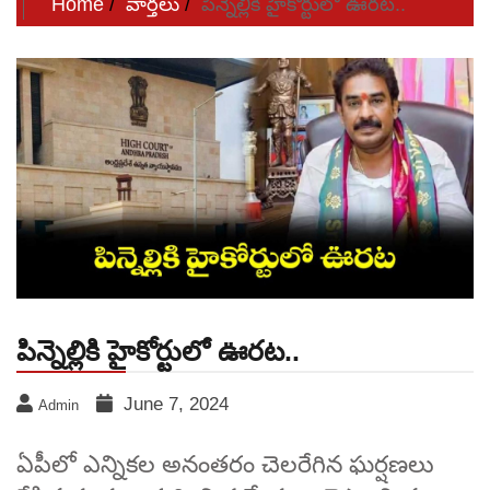
Home
వార్తలు
పిన్నెల్లికి హైకోర్టులో ఊరట..
పిన్నెల్లికి హైకోర్టులో ఊరట..
June 7, 2024
Admin
ఏపీలో ఎన్నికల అనంతరం చెలరేగిన ఘర్షణలు