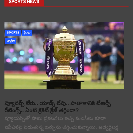
SPORTS NEWS
SPORTS
క్రీడలు
వార్తలు
వ్యూవర్స్ లేరు.. యాడ్స్ లేవు.. పాతాళానికి టీఆర్పీ
రేటింగ్స్.. ఏంటి క్రికెట్ క్రేజ్ తగ్గిందా?
వ్యూయర్స్‌తో పాటు ప్రకటనలు ఇచ్చే కంపెనీలు కూడా
ఐపీఎల్‌పై పెడుతున్న ఖర్చును తగ్గించుకున్నాయి. అడ్వర్టైజర్ల