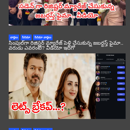
వార్తలు
సినిమా
సినిమా వార్తలు
సింపుల్‌గా రిజిస్టర్‌ మ్యారేజ్ పెళ్లి చేసుకున్న జబర్దస్త్ ఫైమా..
వరుడు ఎవరంటే? వీడియో ఇదిగో