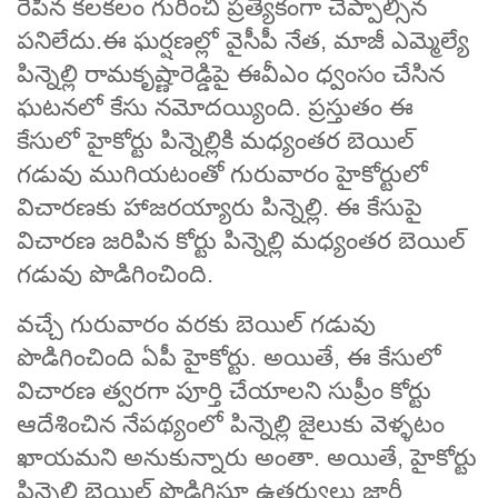
రేపిన కలకలం గురించి ప్రత్యేకంగా చెప్పాల్సిన
పనిలేదు.ఈ ఘర్షణల్లో వైసీపీ నేత, మాజీ ఎమ్మెల్యే
పిన్నెల్లి రామకృష్ణారెడ్డిపై ఈవీఎం ధ్వంసం చేసిన
ఘటనలో కేసు నమోదయ్యింది. ప్రస్తుతం ఈ
కేసులో హైకోర్టు పిన్నెల్లికి మధ్యంతర బెయిల్
గడువు ముగియటంతో గురువారం హైకోర్టులో
విచారణకు హాజరయ్యారు పిన్నెల్లి. ఈ కేసుపై
విచారణ జరిపిన కోర్టు పిన్నెల్లి మధ్యంతర బెయిల్
గడువు పొడిగించింది.
వచ్చే గురువారం వరకు బెయిల్ గడువు
పొడిగించింది ఏపీ హైకోర్టు. అయితే, ఈ కేసులో
విచారణ త్వరగా పూర్తి చేయాలని సుప్రీం కోర్టు
ఆదేశించిన నేపథ్యంలో పిన్నెల్లి జైలుకు వెళ్ళటం
ఖాయమని అనుకున్నారు అంతా. అయితే, హైకోర్టు
పిన్నెల్లి బెయిల్ పొడిగిస్తూ ఉత్తర్వులు జారీ