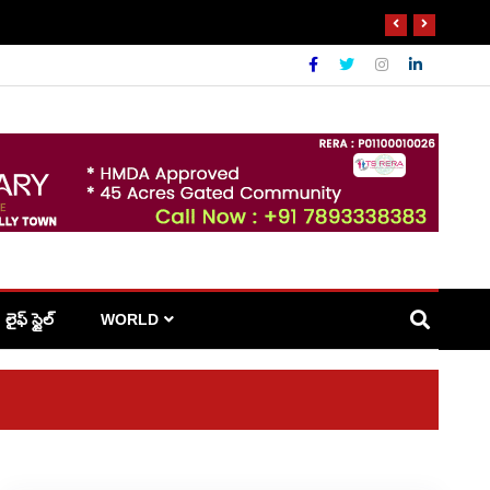
లైఫ్ స్టైల్
WORLD