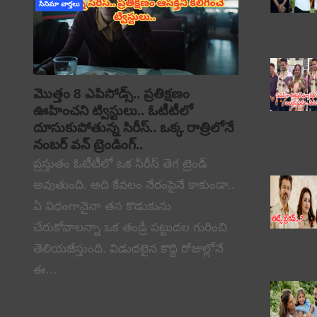
సినిమా వార్తలు
మొత్తం 8 ఎపిసోడ్స్.. ప్రతిక్షణం
ఊహించని ట్విస్టులు.. ఓటీటీలో
దూసుకుపోతున్న సిరీస్.. ఒక్క రాత్రిలోనే
నంబర్ వన్ ట్రెండింగ్..
ప్రస్తుతం ఓటీటీలో ఒక సిరీస్ తెగ ట్రెండ్
అవుతుంది. అది కేవలం నేరంపైనే కాకుండా..
ఏ విధంగానైనా తన కొడుకును
చేరుకోవాలన్నా ఒక తండ్రి పట్టుదల గురించి
తెలియజేస్తుంది. విడుదలైన కొద్ది రోజుల్లోనే
ఈ…