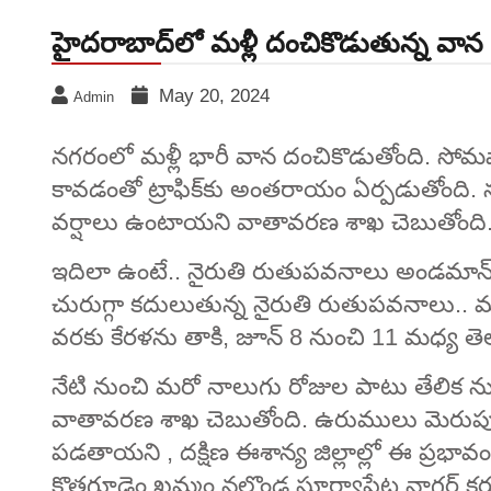
హైదరాబాద్‌లో మళ్లీ దంచికొడుతున్న వాన
May 20, 2024
Admin
నగరంలో మళ్లీ భారీ వాన దంచికొడుతోంది. స
కావడంతో ట్రాఫిక్‌కు అంతరాయం ఏర్పడుతోంది.
వర్షాలు ఉంటాయని వాతావరణ శాఖ చెబుతోంది
ఇదిలా ఉంటే.. నైరుతి రుతుపవనాలు అండమాన్
చురుగ్గా కదులుతున్న నైరుతి రుతుపవనాలు.. మరిన
వరకు కేరళను తాకి, జూన్ 8 నుంచి 11 మధ్య తె
నేటి నుంచి మరో నాలుగు రోజుల పాటు తేలిక న
వాతావరణ శాఖ చెబుతోంది. ఉరుములు మెరుపు
పడతాయని , దక్షిణ ఈశాన్య జిల్లాల్లో ఈ ప్రభావం 
కొత్తగూడెం ఖమ్మం నల్గొండ సూర్యాపేట నాగర్ 