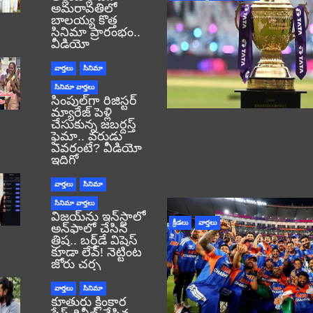
అమరావతిలో
బాలయ్య కొత్త
సినిమా ప్రారంభం..
వీడియో
వార్తలు
సినిమా
సినిమా వార్తలు
సింపుల్‌గా రిజిస్టర్‌
మ్యారేజ్ పెళ్లి
చేసుకున్న జబర్దస్త్
ఫైమా.. వరుడు
ఎవరంటే? వీడియో
ఇదిగో
వార్తలు
సినిమా
సినిమా వార్తలు
విజయ్‌ను ఇన్‌స్టాలో
క్రీడలు
వార్తలు
అన్‌ఫాలో చేసిన
త్రిష.. బర్త్‌డే విషెస్
కూడా లేవ్! నెట్టింట
జోరు చర్చ
వార్తలు
సినిమా
కూతురు క్లింకార