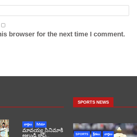
is browser for the next time I comment.
SPORTS NEWS
వార్తలు
సినిమా
మావయ్య సినిమాకి
అల్లుడి క్లాప్..
SPORTS
క్రీడలు
వార్తలు