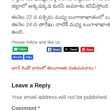
జిల్లాలో అక్కడక్కడ కురిసే అవకాశం కనిపిస్తోంది.
ఈనెల 22 న పశ్చిమ మధ్య బంగాళాఖాతంలో ఒక
ఈనెల 24 వ తారీఖు నాటికీ మధ్య బంగాళాఖా
ఉంది.
Please follow and like us:
తెలంగాణ
వార్తలు
జూన్‌ రెండో వారంలో తెలంగాణకు రుతుపవనాలు !
Leave a Reply
Your email address will not be published.
Comment
*