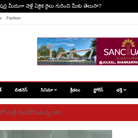
తో పసిప్రాణాన్ని క్రూరంగా..
e
Fashion
శ్
బిజినెస్
సినిమా
క్రీడలు
స్టోరీస్
భక్తి
లో మళ్లీ దంచికొడుతున్న వాన