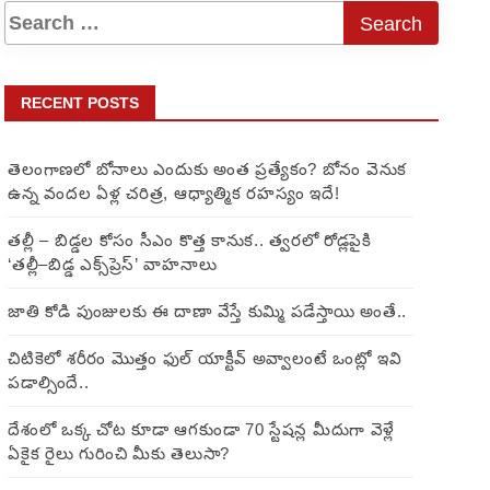
RECENT POSTS
తెలంగాణలో బోనాలు ఎందుకు అంత ప్రత్యేకం? బోనం వెనుక
ఉన్న వందల ఏళ్ల చరిత్ర, ఆధ్యాత్మిక రహస్యం ఇదే!
తల్లీ – బిడ్డల కోసం సీఎం కొత్త కానుక.. త్వరలో రోడ్లపైకి
‘తల్లీ–బిడ్డ ఎక్స్‌ప్రెస్’ వాహనాలు
జాతి కోడి పుంజులకు ఈ దాణా వేస్తే కుమ్మి పడేస్తాయి అంతే..
చిటికెలో శరీరం మొత్తం ఫుల్ యాక్టీవ్ అవ్వాలంటే ఒంట్లో ఇవి
పడాల్సిందే..
దేశంలో ఒక్క చోట కూడా ఆగకుండా 70 స్టేషన్ల మీదుగా వెళ్లే
ఏకైక రైలు గురించి మీకు తెలుసా?