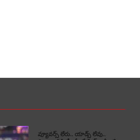
వ్యూవర్స్ లేరు.. యాడ్స్ లేవు..