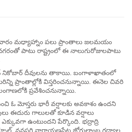
ోమవారం మధ్యాహ్నాం పలు ప్రాంతాలు జలమయం
 నగరంతో పాటు రాష్ట్రంలో ఈ నాలుగురోజులపాటు
.
 నికోబార్ దీవులను తాకాయి. బంగాళాఖాతంలో
్ని ప్రాంతాల్లోకి విస్తరించనున్నాయి. ఈనెల చివరి
లంగాణలోకి ప్రవేశించనున్నాయి.
ుంచి ఓ మోస్తరు భారీ వర్షాలకు అవకాశం ఉందని
లు ఈదురు గాలులతో కూడిన వర్షాలు
ఎక్కువగా ఉంటుందని పేర్కొంది. భద్రాద్రి
కర్నూల్, వనపర్తి నారాయణపేట జోగులాంబ గద్వాల