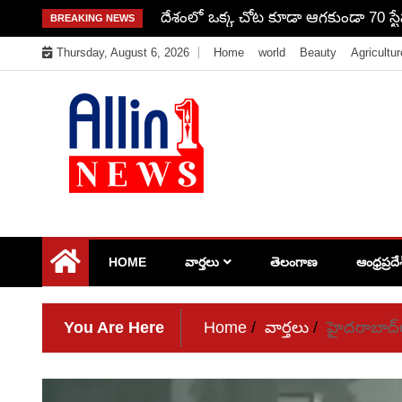
Skip
గుండెల్ని పిండేసే ఘటన.. భార్య మీద కోపం
BREAKING NEWS
to
Thursday, August 6, 2026
Home
world
Beauty
Agricultur
content
Allin1news
HOME
వార్తలు
తెలంగాణ
ఆంధ్రప్రదే
You Are Here
Home
వార్తలు
హైదరాబాద్‌