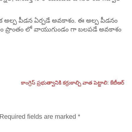
 అల్ప పీడన ఏర్పడే అవకాశం. ఈ అల్ప పీడనం
తం ప్రాంతం లో వాయుగుండం గా బలపడే అవకాశం
కాంగ్రెస్ ప్ర‌భుత్వానికి క‌ర్రుకాల్చి వాత పెట్టాలి: కేటీఆర్‌
Required fields are marked
*