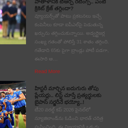
పాతాళానికి టీఆర్పీ రేటింగ్స్.. ఏంటి
క్రికెట్ క్రేజ్ తగ్గిందా?
వ్యూయర్స్‌తో పాటు ప్రకటనలు ఇచ్చే
కంపెనీలు కూడా ఐపీఎల్‌పై పెడుతున్న
ఖర్చును తగ్గించుకున్నాయి. అడ్వర్టైజర్ల
సంఖ్య గతంతో పోలిస్తే 31 శాతం తగ్గింది.
గతేడాది 65కు పైగా బ్రాండ్లు పోటీ పడగా,
ఈసారి ఆ…
Read More
హిస్టరీ మార్చిన ఐదుగురు తోపు
ప్లేయర్లు.. లిస్ట్ చూస్తే ప్రత్యర్థులకు
బైపాస్ సర్జరీనే భయ్యో..!
టీ20 వరల్డ్ కప్ 2026 ఫైనల్‌లో
న్యూజిలాండ్‌ను ఓడించి భారత్ చరిత్ర
సృష్టించింది. ఈ విజయానికి ఒక్కరు