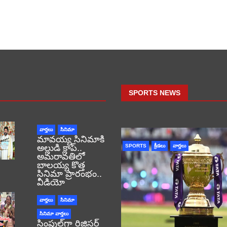
SPORTS NEWS
వార్తలు
సినిమా
మావయ్య సినిమాకి
అల్లుడి క్లాప్..
SPORTS
క్రీడలు
వార్తలు
అమరావతిలో
బాలయ్య కొత్త
సినిమా ప్రారంభం..
వీడియో
వార్తలు
సినిమా
సినిమా వార్తలు
సింపుల్‌గా రిజిస్టర్‌