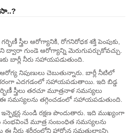
ుసా..?
ర్భిణీ స్త్రీల ఆరోగ్యానికి, రోగనిరోధక శక్తి పెంపుకు,
ద్వారా గుండె ఆరోగ్యాన్ని మెరుగుపర్చుకోవచ్చు.
కు బార్లీ నీరు సహాయపడుతుంది.
ి ఆరోగ్య నిపుణులు చెబుతున్నారు. బార్లీ నీటిలో
ోగ్యకరంగా ఎదగడంలో సహాయపడుతాయి. ఇది బిడ్డ
. గర్భిణీ స్త్రీలు తరచూ మూత్రనాళ సమస్యలు
నీరు ఈ సమస్యలను తగ్గించడంలో సహాయపడుతుంది.
్ఫెక్షన్ల నుండి రక్షణ పొందుతారు. ఇది ముఖ్యంగా
ద్దీ సంభవించే మూత్ర సంబంధిత సమస్యలను
 నీరు శరీరంలోని హార్మోన్ల సమతుల్యాన్ని