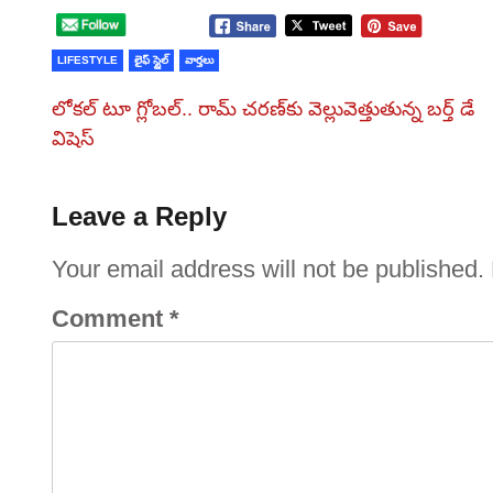
LIFESTYLE
లైఫ్ స్టైల్
వార్తలు
లోకల్ టూ గ్లోబల్.. రామ్ చరణ్‌కు వెల్లువెత్తుతున్న బర్త్ డే
విషెస్
Leave a Reply
Your email address will not be published.
Comment
*