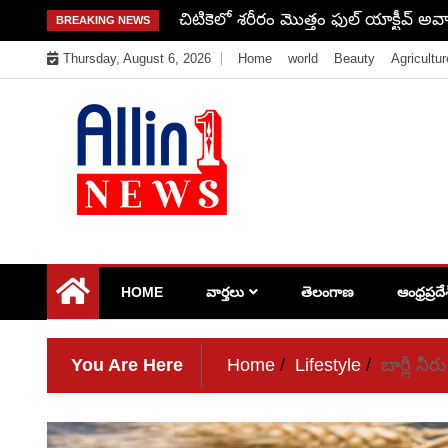
Skip
చిటికెలో శరీరం మొత్తం ఫుల్ యాక్టీవ్ అవ్
BREAKING NEWS
to
Thursday, August 6, 2026
Home
world
Beauty
Agricultur
content
Allin1news
HOME
వార్తలు
తెలంగాణ
ఆంధ్రప్రదే
You Are Here
Home
Lifestyle
బార్లీ నీ