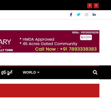
లైఫ్ స్టైల్
WORLD