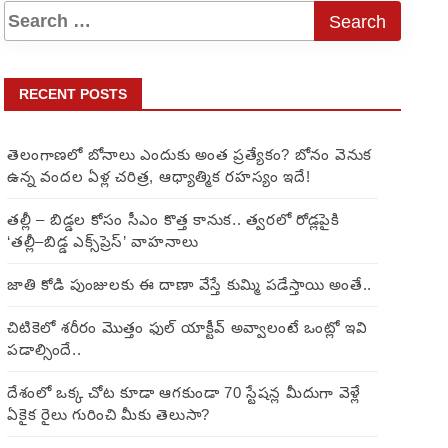
RECENT POSTS
తెలంగాణలో బోనాలు ఎందుకు అంత ప్రత్యేకం? బోనం వెనుక
ఉన్న వందల ఏళ్ల చరిత్ర, ఆధ్యాత్మిక రహస్యం ఇదే!
తల్లీ – బిడ్డల కోసం సీఎం కొత్త కానుక.. త్వరలో రోడ్లపైకి
‘తల్లీ–బిడ్డ ఎక్స్‌ప్రెస్’ వాహనాలు
జాతి కోడి పుంజులకు ఈ దాణా వేస్తే కుమ్మి పడేస్తాయి అంతే..
చిటికెలో శరీరం మొత్తం ఫుల్ యాక్టీవ్ అవ్వాలంటే ఒంట్లో ఇవి
పడాల్సిందే..
దేశంలో ఒక్క చోట కూడా ఆగకుండా 70 స్టేషన్ల మీదుగా వెళ్లే
ఏకైక రైలు గురించి మీకు తెలుసా?