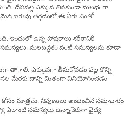
ంది. దీనివల్ల ఎక్కువ తినకుండా సులభంగా
రమైన బరువు తగ్గడంలో ఈ నీరు ఎంతో
స్తుంది. ఇందులో ఉన్న పోషకాలు శరీరానికి
ుపు సమస్యలు, మలబద్ధకం వంటి సమస్యలను కూడా
ితంగా తాగాలి. ఎక్కువగా తీసుకోవడం వల్ల కొన్ని
ూచనల మేరకు దాన్ని మితంగా వినియోగించడం
కోసం మాత్రమే. నిపుణులు అందించిన సమాచారం
యా ఎలాంటి సమస్యలు ఉన్నానేరుగా వైద్య