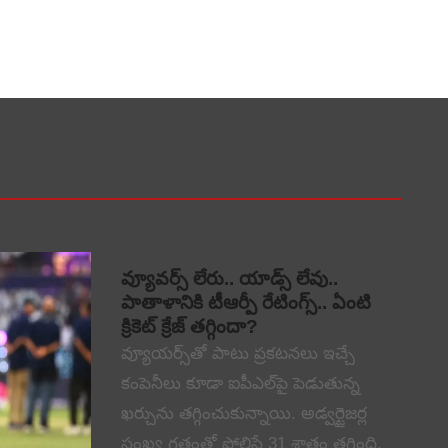
వ్యూవర్స్ లేరు.. యాడ్స్ లేవు..
పాతాళానికి టీఆర్పీ రేటింగ్స్.. ఏంటి
క్రికెట్ క్రేజ్ తగ్గిందా?
వ్యూయర్స్‌తో పాటు ప్రకటనలు ఇచ్చే
కంపెనీలు కూడా ఐపీఎల్‌పై పెడుతున్న
ఖర్చును తగ్గించుకున్నాయి. అడ్వర్టైజర్ల
సంఖ్య గతంతో పోలిస్తే 31 శాతం తగ్గింది.