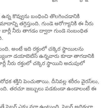
లో ఉన్న కొవ్వును బంధించి తొలగించడానికి
ాన్ని తగ్గిస్తుంది. గుండె ఆరోగ్యానికి ఈ నీరు
 బార్లీ నీరు తాగడం ద్వారా గుండె సంబంధిత
ి.
టుంది. అంటే ఇది రక్తంలో చక్కెర స్థాయిలను
ంగా డయాబెటిస్ ఉన్నవారు కూడా తాగడానికి
్లీ నీరు రక్తంలో చక్కెర స్థాయిని అదుపులో
రోధక శక్తిని పెంచుతాయి. దీనివల్ల శరీరం వైరస్‌లు,
డుతుంది. తరచూ జబ్బులు పడకుండా ఉండాలంటే ఈ
ితే ఫైబర్ ఎక్కువగా ఉంటుంది. ఫైబర్ అధికంగా