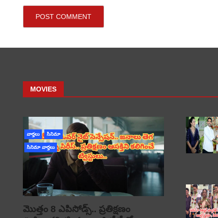
MOVIES
వార్తలు
సినిమా
సినిమా వార్తలు
మొత్తం 8 ఎపిసోడ్స్.. ప్రతిక్షణం