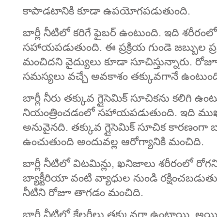
కాపాడటానికి కూడా ఉపయోగపడుతుంది.
బార్లీ నీటిలో కరిగే ఫైబర్ ఉంటుంది. ఇది శరీరం
సహాయపడుతుంది. ఈ ప్రక్రియ గుండె జబ్బుల ప్రమాద
మంచిదని వైద్యులు కూడా సూచిస్తున్నారు. రోజూ
సమస్యలు వచ్చే అవకాశం తక్కువగానే ఉంటుంద
బార్లీ నీరు తక్కువ గ్లైసెమిక్ సూచికను కలిగి ఉం
నియంత్రించడంలో సహాయపడుతుంది. ఇది ముఖ్య
అనువైనది. తక్కువ గ్లైసెమిక్ సూచిక కారణంగా బార
ఉంచుతుంది అందువల్ల ఆరోగ్యానికి మంచిది.
బార్లీ నీటిలో విటమిన్లు, ఖనిజాలు శరీరంలో రోగని
బ్యాక్టీరియా వంటి వ్యాధుల నుండి రక్షించబ
నీటిని రోజూ తాగడం మంచిది.
బార్లీ నీటిలో కేలరీలు తక్కువగా ఉంటాయి. అయ