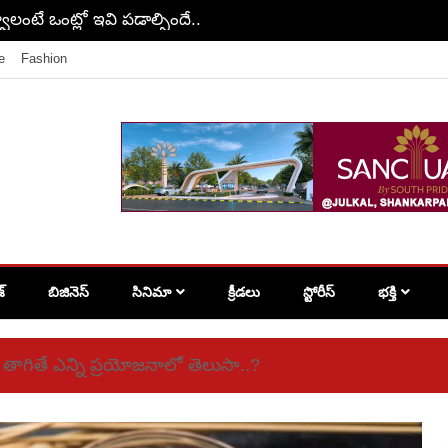
వాలంటే ఒంట్లో ఇవి పడాల్సిందే..
e
Fashion
శ్
బిజినెస్
సినిమా
క్రీడలు
స్టోరీస్
భక్తి
రు తాగితే ఎన్ని ప్రయోజనాలో తెలుసా..?