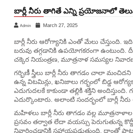
బార్లీ నీరు తాగితే ఎన్ని ప్రయోజనాలో తెల
March 27, 2025
Admin
బార్లీ నీరు ఆరోగ్యానికి ఎంతో మేలు చేస్తుంది. ఇది గ
బరువు తగ్గడానికి ఉపయోగకరంగా ఉంటుంది. దీని 
చక్కెర నియంత్రణ, మూత్రనాళ సమస్యల నివారణ
గర్భిణీ స్త్రీలు బార్లీ నీరు తాగడం చాలా మంచిదన
ఉన్న విటమిన్లు, ఖనిజాలు గర్భంలో బిడ్డ ఆర
ఎదుగుదలకే కాకుండా తల్లికి శక్తిని అందిస్తుంది
ఎదుర్కొంటారు. అలాంటి సందర్భంలో బార్లీ 
మహిళలు బార్లీ నీరు తాగడం వల్ల మూత్రనాళాల ఇన
ప్రసవం తర్వాత లేదా వయస్సు పెరుగుతున్న కొ
నివారించడానికి సహాయపడుతుంది. దాంతో పాటు ఈ