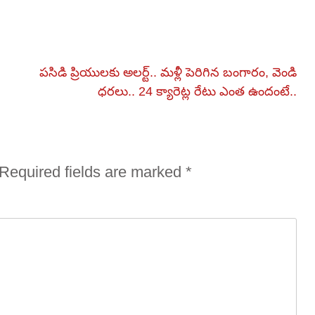
పసిడి ప్రియులకు అలర్ట్.. మళ్లీ పెరిగిన బంగారం, వెండి
ధరలు.. 24 క్యారెట్ల రేటు ఎంత ఉందంటే..
Required fields are marked
*