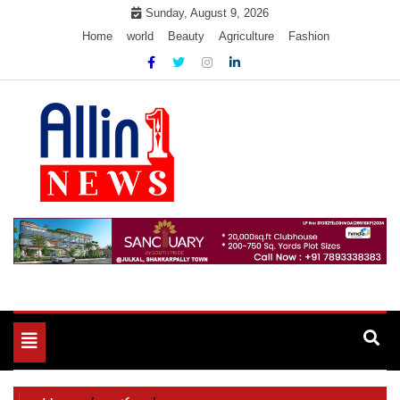
Skip
Sunday, August 9, 2026
to
Home
world
Beauty
Agriculture
Fashion
content
Allin1news
Toggle
navigation