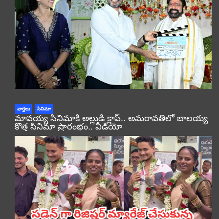
వార్తలు
సినిమా
మావయ్య సినిమాకి అల్లుడి క్లాప్.. అమరావతిలో బాలయ్య
కొత్త సినిమా ప్రారంభం.. వీడియో