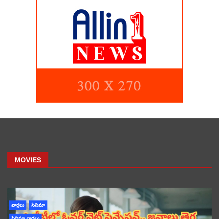
MOVIES
వార్తలు
సినిమా
సినిమా వార్తలు