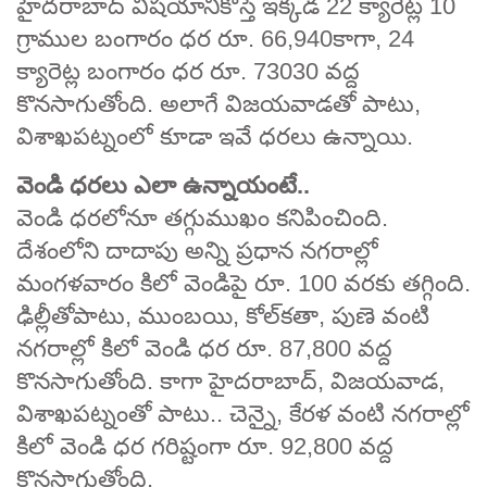
హైదరాబాద్‌ విషయానికొస్తే ఇక్కడ 22 క్యారెట్ల 10
గ్రాముల బంగారం ధర రూ. 66,940కాగా, 24
క్యారెట్ల బంగారం ధర రూ. 73030 వద్ద
కొనసాగుతోంది. అలాగే విజయవాడతో పాటు,
విశాఖపట్నంలో కూడా ఇవే ధరలు ఉన్నాయి.
వెండి ధరలు ఎలా ఉన్నాయంటే..
వెండి ధరలోనూ తగ్గుముఖం కనిపించింది.
దేశంలోని దాదాపు అన్ని ప్రధాన నగరాల్లో
మంగళవారం కిలో వెండిపై రూ. 100 వరకు తగ్గింది.
ఢిల్లీతోపాటు, ముంబయి, కోల్‌కతా, పుణె వంటి
నగరాల్లో కిలో వెండి ధర రూ. 87,800 వద్ద
కొనసాగుతోంది. కాగా హైదరాబాద్‌, విజయవాడ,
విశాఖపట్నంతో పాటు.. చెన్నై, కేరళ వంటి నగరాల్లో
కిలో వెండి ధర గరిష్టంగా రూ. 92,800 వద్ద
కొనసాగుతోంది.