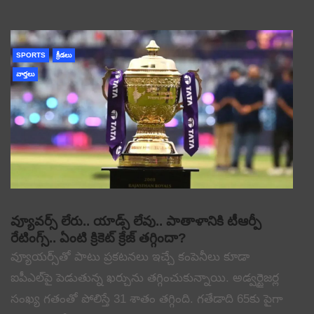
SPORTS
క్రీడలు
వార్తలు
వ్యూవర్స్ లేరు.. యాడ్స్ లేవు.. పాతాళానికి టీఆర్పీ
రేటింగ్స్.. ఏంటి క్రికెట్ క్రేజ్ తగ్గిందా?
వ్యూయర్స్‌తో పాటు ప్రకటనలు ఇచ్చే కంపెనీలు కూడా
ఐపీఎల్‌పై పెడుతున్న ఖర్చును తగ్గించుకున్నాయి. అడ్వర్టైజర్ల
సంఖ్య గతంతో పోలిస్తే 31 శాతం తగ్గింది. గతేడాది 65కు పైగా