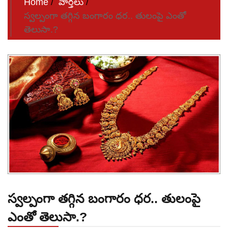
Home
వార్తలు
స్వల్పంగా తగ్గిన బంగారం ధర.. తులంపై ఎంతో
తెలుసా.?
స్వల్పంగా తగ్గిన బంగారం ధర.. తులంపై
ఎంతో తెలుసా.?