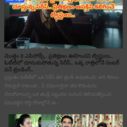
మొత్తం 8 ఎపిసోడ్స్.. ప్రతిక్షణం ఊహించని ట్విస్టులు..
ఓటీటీలో దూసుకుపోతున్న సిరీస్.. ఒక్క రాత్రిలోనే నంబర్
వన్ ట్రెండింగ్..
ప్రస్తుతం ఓటీటీలో ఒక సిరీస్ తెగ ట్రెండ్ అవుతుంది. అది కేవలం
నేరంపైనే కాకుండా.. ఏ విధంగానైనా తన కొడుకును
చేరుకోవాలన్నా ఒక తండ్రి పట్టుదల గురించి తెలియజేస్తుంది.
విడుదలైన కొద్ది రోజుల్లోనే ఈ…