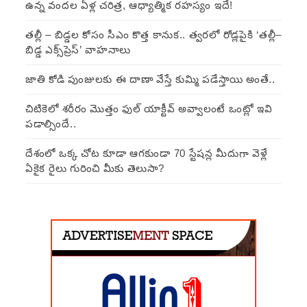
ఉన్న వందల ఏళ్ల చరిత్ర, ఆధ్యాత్మిక రహస్యం ఇదే!
తల్లీ – బిడ్డల కోసం సీఎం కొత్త కానుక.. త్వరలో రోడ్లపైకి ‘తల్లీ–
బిడ్డ ఎక్స్‌ప్రెస్’ వాహనాలు
జాతి కోడి పుంజులకు ఈ దాణా వేస్తే కుమ్మి పడేస్తాయి అంతే..
చిటికెలో శరీరం మొత్తం ఫుల్ యాక్టీవ్ అవ్వాలంటే ఒంట్లో ఇవి
పడాల్సిందే..
దేశంలో ఒక్క చోట కూడా ఆగకుండా 70 స్టేషన్ల మీదుగా వెళ్లే
ఏకైక రైలు గురించి మీకు తెలుసా?