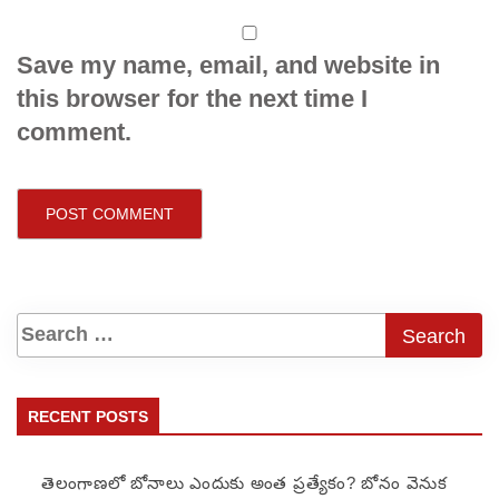
Save my name, email, and website in
this browser for the next time I
comment.
RECENT POSTS
తెలంగాణలో బోనాలు ఎందుకు అంత ప్రత్యేకం? బోనం వెనుక