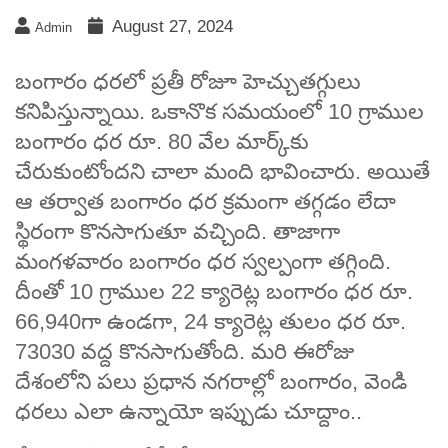
August 27, 2024
Admin
బంగారం ధరలో ప్రతీ రోజూ హెచ్చుతగ్గులు
కనిపిస్తున్నాయి. ఒకానొక సమయంలో 10 గ్రాముల
బంగారం ధర రూ. 80 వేల మార్క్‌కు
చేరుకుంటోందని చాలా మంది భావించారు. అయితే
ఆ తర్వాత బంగారం ధర క్రమంగా తగ్గడం లేదా
స్థిరంగా కొనసాగుతూ వచ్చింది. తాజాగా
మంగళవారం బంగారం ధర స్వల్పంగా తగ్గింది.
దీంతో 10 గ్రాముల 22 క్యారెట్ల బంగారం ధర రూ.
66,940గా ఉండగా, 24 క్యారెట్ల తులం ధర రూ.
73030 వద్ద కొనసాగుతోంది. మరి ఈరోజు
దేశంలోని పలు ప్రధాన నగరాల్లో బంగారం, వెండి
ధరలు ఎలా ఉన్నాయో ఇప్పుడు చూద్దాం..