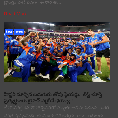
బ్రాండ్లు పోటీ పడగా, ఈసారి ఆ…
Read More
క్రీడలు
వార్తలు
హిస్టరీ మార్చిన ఐదుగురు తోపు ప్లేయర్లు.. లిస్ట్ చూస్తే
ప్రత్యర్థులకు బైపాస్ సర్జరీనే భయ్యో..!
టీ20 వరల్డ్ కప్ 2026 ఫైనల్‌లో న్యూజిలాండ్‌ను ఓడించి భారత్
చరిత్ర సృష్టించింది. ఈ విజయానికి ఒక్కరు కాదు, ఐదుగురు