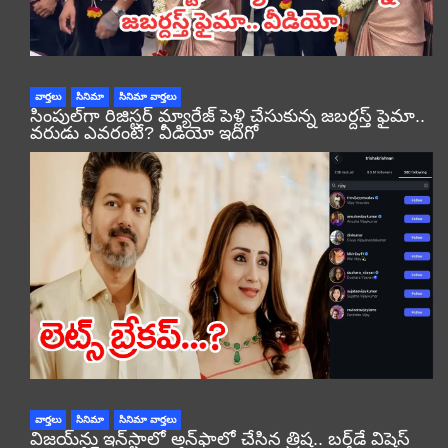
వార్తలు
సినిమా
సినిమా వార్తలు
సింపుల్‌గా రిజిస్టర్‌ మ్యారేజ్ పెళ్లి చేసుకున్న జబర్దస్త్ ఫైమా..
వరుడు ఎవరంటే? వీడియో ఇదిగో
వార్తలు
సినిమా
సినిమా వార్తలు
విజయ్‌ను ఇన్‌స్టాలో అన్‌ఫాలో చేసిన త్రిష.. బర్త్‌డే విషెస్