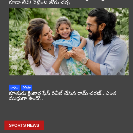
కూడా లేవ్! నెట్టింట జోరు చర్చ
వార్తలు
సినిమా
కూతురు క్లింకార ఫేస్ రివీల్ చేసిన రామ్ చరణ్.. ఎంత
ముద్దుగా ఉందో..
SPORTS NEWS