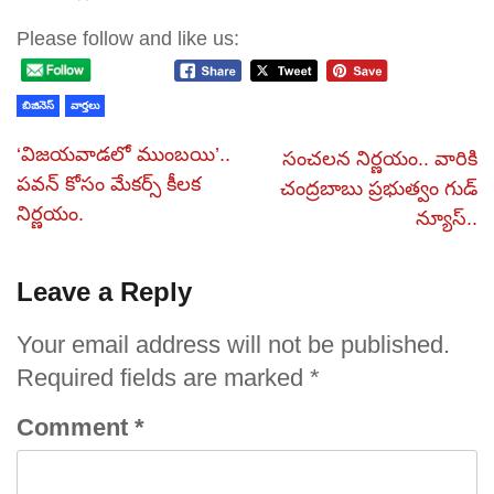
Please follow and like us:
బిజినెస్
వార్తలు
‘విజయవాడలో ముంబయి’..
సంచలన నిర్ణయం.. వారికి
పవన్‌ కోసం మేకర్స్‌ కీలక
చంద్రబాబు ప్రభుత్వం గుడ్
నిర్ణయం.
న్యూస్..
Leave a Reply
Your email address will not be published.
Required fields are marked
*
Comment
*